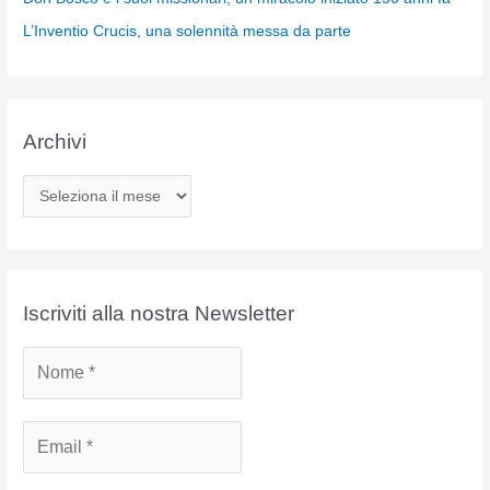
L’Inventio Crucis, una solennità messa da parte
Archivi
A
r
c
h
i
Iscriviti alla nostra Newsletter
v
i