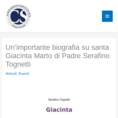
Vai
al
Men
contenuto
princ
Un’importante biografia su santa
Giacinta Marto di Padre Serafino
Tognetti
Articoli
,
Eventi