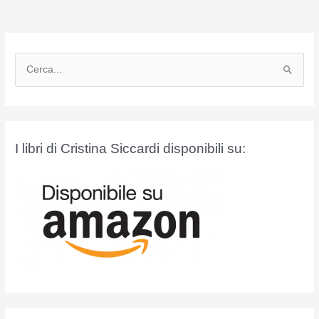
C
e
r
c
a
I libri di Cristina Siccardi disponibili su:
: