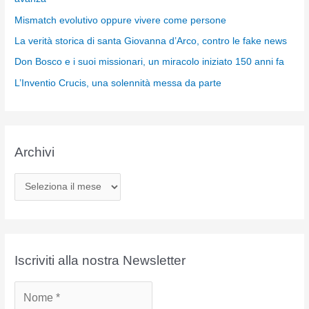
Mismatch evolutivo oppure vivere come persone
La verità storica di santa Giovanna d’Arco, contro le fake news
Don Bosco e i suoi missionari, un miracolo iniziato 150 anni fa
L’Inventio Crucis, una solennità messa da parte
Archivi
A
r
c
h
i
Iscriviti alla nostra Newsletter
v
i