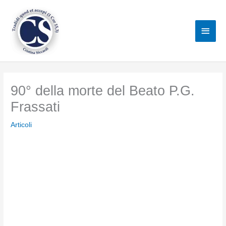
Vai
al
Men
contenuto
princ
90° della morte del Beato P.G.
Frassati
Articoli