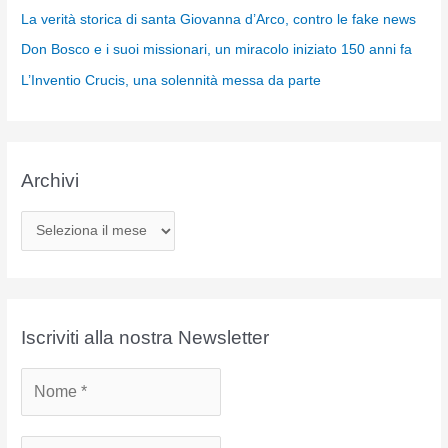
La verità storica di santa Giovanna d’Arco, contro le fake news
Don Bosco e i suoi missionari, un miracolo iniziato 150 anni fa
L’Inventio Crucis, una solennità messa da parte
Archivi
A
r
c
h
i
Iscriviti alla nostra Newsletter
v
i