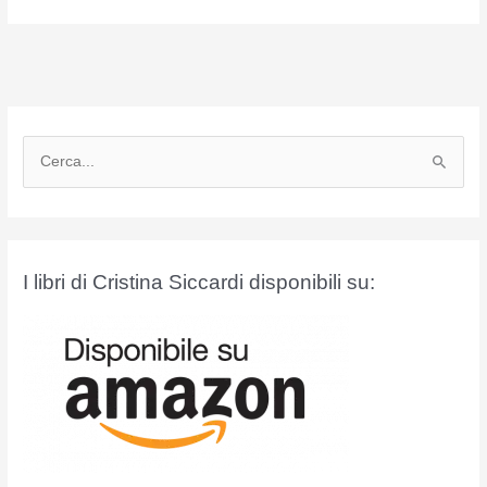
C
e
r
c
a
I libri di Cristina Siccardi disponibili su:
: