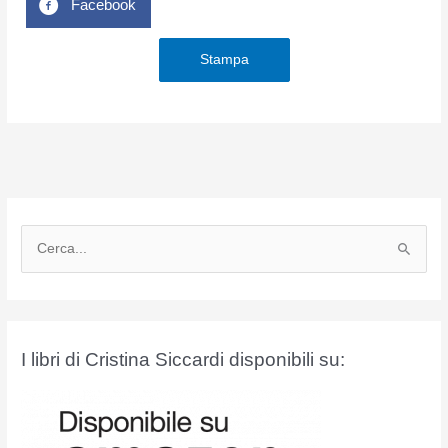
Facebook
Stampa
C
e
r
c
a
I libri di Cristina Siccardi disponibili su:
: