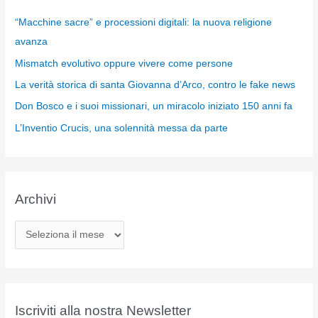
“Macchine sacre” e processioni digitali: la nuova religione
avanza
Mismatch evolutivo oppure vivere come persone
La verità storica di santa Giovanna d’Arco, contro le fake news
Don Bosco e i suoi missionari, un miracolo iniziato 150 anni fa
L’Inventio Crucis, una solennità messa da parte
Archivi
A
r
c
h
i
Iscriviti alla nostra Newsletter