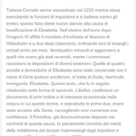
Tuttavia Corrado venne assassinato nel 1233 mentre stava
esercitando le funzioni di inquisitore e si batteva contro gli
eretici, questo fatto diede nuovo slancio alla causa di
beatificazione di Elisabetta. Nell’ottobre dell’anno dopo,
Gregorio IX affidò il mandato d’inchiesta al Vescovo di
Hildesheim e a due abati cistercensi, ordinando loro di inviargli i
verbali entro sei mesi. Ventiquattro miracoli si aggiunsero a
quelli che erano già stati recensiti, mente i commissari
raccolsero le deposizioni di diversi testimoni. Quelle di quattro
ancelle e domestiche di Elisabetta sono state conservate con il
nome di
Dicta quatuor ancillarum
, si tratta di Guda, Isentrude,
Irmingarda, Elisabetta. Questo testo, che fu in seguito
rielaborato sotto forma di opuscolo,
Libellus
, costituisce un
documento di prim’ordine e di interesse eccezionale nella
misura in cui queste donne, e soprattutto le prime due, erano
state accanto alla Santa, raccogliendo così numerose sue
confidenze. Il Pontefice, già favorevolmente disposto nei
confronti di questa causa, fu pienamente convinto dei meriti
della nobildonna dal dossier trasmessogli dagli inquisitori e