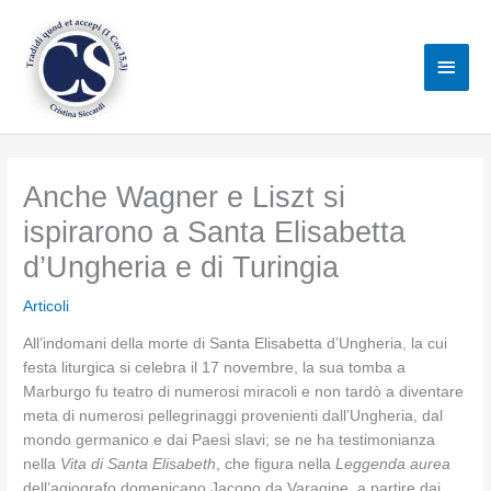
Vai
al
Men
contenuto
princ
Anche Wagner e Liszt si
ispirarono a Santa Elisabetta
d’Ungheria e di Turingia
Articoli
All’indomani della morte di Santa Elisabetta d’Ungheria, la cui
festa liturgica si celebra il 17 novembre, la sua tomba a
Marburgo fu teatro di numerosi miracoli e non tardò a diventare
meta di numerosi pellegrinaggi provenienti dall’Ungheria, dal
mondo germanico e dai Paesi slavi; se ne ha testimonianza
nella
Vita di Santa Elisabeth
, che figura nella
Leggenda aurea
dell’agiografo domenicano Jacopo da Varagine, a partire dai