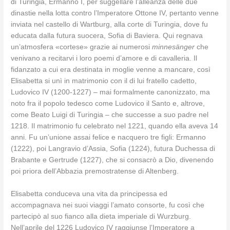
di Turingia, Ermanno I, per suggellare l’alleanza delle due
dinastie nella lotta contro l’Imperatore Ottone IV, pertanto venne
inviata nel castello di Wartburg, alla corte di Turingia, dove fu
educata dalla futura suocera, Sofia di Baviera. Qui regnava
un’atmosfera «cortese» grazie ai numerosi
minnesänger
che
venivano a recitarvi i loro poemi d’amore e di cavalleria. Il
fidanzato a cui era destinata in moglie venne a mancare, così
Elisabetta si unì in matrimonio con il di lui fratello cadetto,
Ludovico IV (1200-1227) – mai formalmente canonizzato, ma
noto fra il popolo tedesco come Ludovico il Santo e, altrove,
come Beato Luigi di Turingia – che successe a suo padre nel
1218. Il matrimonio fu celebrato nel 1221, quando ella aveva 14
anni. Fu un’unione assai felice e nacquero tre figli: Ermanno
(1222), poi Langravio d’Assia, Sofia (1224), futura Duchessa di
Brabante e Gertrude (1227), che si consacrò a Dio, divenendo
poi priora dell’Abbazia premostratense di Altenberg.
Elisabetta conduceva una vita da principessa ed
accompagnava nei suoi viaggi l’amato consorte, fu così che
partecipò al suo fianco alla dieta imperiale di Wurzburg.
Nell’aprile del 1226 Ludovico IV raggiunse l’Imperatore a