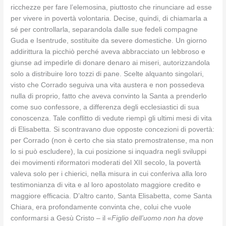
ricchezze per fare l’elemosina, piuttosto che rinunciare ad esse
per vivere in povertà volontaria. Decise, quindi, di chiamarla a
sé per controllarla, separandola dalle sue fedeli compagne
Guda e Isentrude, sostituite da severe domestiche. Un giorno
addirittura la picchiò perché aveva abbracciato un lebbroso e
giunse ad impedirle di donare denaro ai miseri, autorizzandola
solo a distribuire loro tozzi di pane. Scelte alquanto singolari,
visto che Corrado seguiva una vita austera e non possedeva
nulla di proprio, fatto che aveva convinto la Santa a prenderlo
come suo confessore, a differenza degli ecclesiastici di sua
conoscenza. Tale conflitto di vedute riempì gli ultimi mesi di vita
di Elisabetta. Si scontravano due opposte concezioni di povertà:
per Corrado (non è certo che sia stato premostratense, ma non
lo si può escludere), la cui posizione si inquadra negli sviluppi
dei movimenti riformatori moderati del XII secolo, la povertà
valeva solo per i chierici, nella misura in cui conferiva alla loro
testimonianza di vita e al loro apostolato maggiore credito e
maggiore efficacia. D’altro canto, Santa Elisabetta, come Santa
Chiara, era profondamente convinta che, colui che vuole
conformarsi a Gesù Cristo – il «
Figlio dell’uomo non ha dove