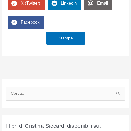
X (Twitter)
Linkedin
Email
Facebook
Stampa
C
e
r
c
a
I libri di Cristina Siccardi disponibili su:
: