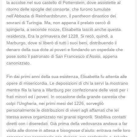
la accolse nel suo castello di Pottenstein, dove assistette al
ritorno delle spoglie del consorte, che furono tumulate
nell’Abbazia di Reinhardsbrunn, il
pantheon
dinastico dei
sovrani di Turingia. Ma, non appena il prelato cercò di
spingerla, a seconde nozze, Elisabetta lasciò anche questa
residenza. Era la primavera del 1228. Si recò, quindi, a
Marburgo, dove si liberò di tutti i suoi beni, distribuendo il
denaro della sua dote ai poveri e fondando un ospedale che
pose sotto il patronato di San Francesco d’Assisi, appena
canonizzato.
Fin dai primi anni della sua esistenza, Elisabetta fu attenta alle
opere di misericordia. Le deposizioni di chi la servì la mostrano
mentre fila la lana a Wartburg per confezionare delle vesti per i
frati minori ed i poveri. In occasione della grande carestia che
colpì l’Ungheria, nei primi mesi del 1226, sorvegliò
personalmente le distribuzioni di viveri agli affamati che lei
stessa aveva organizzato nei granai signorili. Stabiliva contatti
diretti con i diseredati. Già prima della vedovanza andava a far
visita alle donne in attesa e bisognose d’aiuto: entrava nelle loro