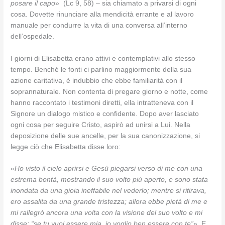
posare il capo
» (Lc 9, 58) – sia chiamato a privarsi di ogni
cosa. Dovette rinunciare alla mendicità errante e al lavoro
manuale per condurre la vita di una conversa all’interno
dell’ospedale.
I giorni di Elisabetta erano attivi e contemplativi allo stesso
tempo. Benché le fonti ci parlino maggiormente della sua
azione caritativa, è indubbio che ebbe familiarità con il
soprannaturale. Non contenta di pregare giorno e notte, come
hanno raccontato i testimoni diretti, ella intratteneva con il
Signore un dialogo mistico e confidente. Dopo aver lasciato
ogni cosa per seguire Cristo, aspirò ad unirsi a Lui. Nella
deposizione delle sue ancelle, per la sua canonizzazione, si
legge ciò che Elisabetta disse loro:
«
Ho visto il cielo aprirsi e Gesù piegarsi verso di me con una
estrema bontà, mostrando il suo volto più aperto, e sono stata
inondata da una gioia ineffabile nel vederlo; mentre si ritirava,
ero assalita da una grande tristezza; allora ebbe pietà di me e
mi rallegrò ancora una volta con la visione del suo volto e mi
disse: “se tu vuoi essere mia, io voglio ben essere con te”
». E,