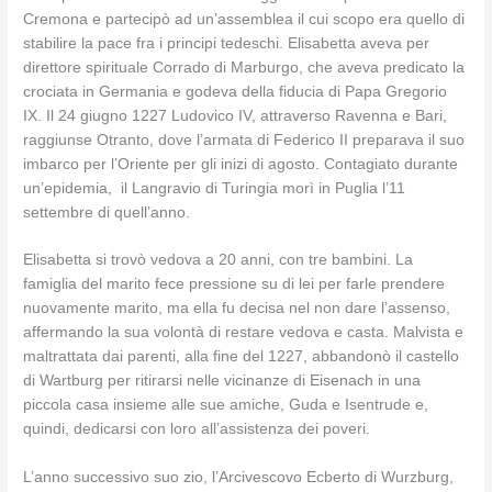
Cremona e partecipò ad un’assemblea il cui scopo era quello di
stabilire la pace fra i principi tedeschi. Elisabetta aveva per
direttore spirituale Corrado di Marburgo, che aveva predicato la
crociata in Germania e godeva della fiducia di Papa Gregorio
IX. Il 24 giugno 1227 Ludovico IV, attraverso Ravenna e Bari,
raggiunse Otranto, dove l’armata di Federico II preparava il suo
imbarco per l’Oriente per gli inizi di agosto. Contagiato durante
un’epidemia, il Langravio di Turingia morì in Puglia l’11
settembre di quell’anno.
Elisabetta si trovò vedova a 20 anni, con tre bambini. La
famiglia del marito fece pressione su di lei per farle prendere
nuovamente marito, ma ella fu decisa nel non dare l’assenso,
affermando la sua volontà di restare vedova e casta. Malvista e
maltrattata dai parenti, alla fine del 1227, abbandonò il castello
di Wartburg per ritirarsi nelle vicinanze di Eisenach in una
piccola casa insieme alle sue amiche, Guda e Isentrude e,
quindi, dedicarsi con loro all’assistenza dei poveri.
L’anno successivo suo zio, l’Arcivescovo Ecberto di Wurzburg,