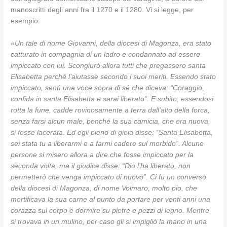
manoscritti degli anni fra il 1270 e il 1280. Vi si legge, per
esempio:
«
Un tale di nome Giovanni, della diocesi di Magonza, era stato
catturato in compagnia di un ladro e condannato ad essere
impiccato con lui. Scongiurò allora tutti che pregassero santa
Elisabetta perché l’aiutasse secondo i suoi meriti. Essendo stato
impiccato, sentì una voce sopra di sé che diceva: “Coraggio,
confida in santa Elisabetta e sarai liberato”. E subito, essendosi
rotta la fune, cadde rovinosamente a terra dall’alto della forca,
senza farsi alcun male, benché la sua camicia, che era nuova,
si fosse lacerata. Ed egli pieno di gioia disse: “Santa Elisabetta,
sei stata tu a liberarmi e a farmi cadere sul morbido”. Alcune
persone si misero allora a dire che fosse impiccato per la
seconda volta, ma il giudice disse: “Dio l’ha liberato, non
permetterò che venga impiccato di nuovo”. Ci fu un converso
della diocesi di Magonza, di nome Volmaro, molto pio, che
mortificava la sua carne al punto da portare per venti anni una
corazza sul corpo e dormire su pietre e pezzi di legno. Mentre
si trovava in un mulino, per caso gli si impigliò la mano in una