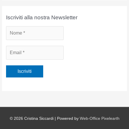
c
h
i
Iscriviti alla nostra Newsletter
v
i
© 2026
Cristina Siccardi
| Powered by
Web-Office Pixelearth