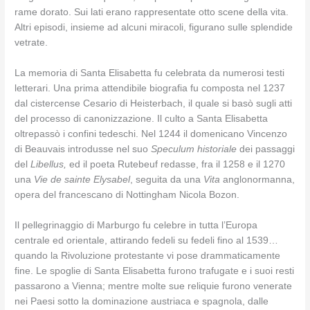
rame dorato. Sui lati erano rappresentate otto scene della vita.
Altri episodi, insieme ad alcuni miracoli, figurano sulle splendide
vetrate.
La memoria di Santa Elisabetta fu celebrata da numerosi testi
letterari. Una prima attendibile biografia fu composta nel 1237
dal cistercense Cesario di Heisterbach, il quale si basò sugli atti
del processo di canonizzazione. Il culto a Santa Elisabetta
oltrepassò i confini tedeschi. Nel 1244 il domenicano Vincenzo
di Beauvais introdusse nel suo
Speculum historiale
dei passaggi
del
Libellus,
ed il poeta Rutebeuf redasse, fra il 1258 e il 1270
una
Vie de sainte Elysabel
, seguita da una
Vita
anglonormanna,
opera del francescano di Nottingham Nicola Bozon.
Il pellegrinaggio di Marburgo fu celebre in tutta l’Europa
centrale ed orientale, attirando fedeli su fedeli fino al 1539…
quando la Rivoluzione protestante vi pose drammaticamente
fine. Le spoglie di Santa Elisabetta furono trafugate e i suoi resti
passarono a Vienna; mentre molte sue reliquie furono venerate
nei Paesi sotto la dominazione austriaca e spagnola, dalle