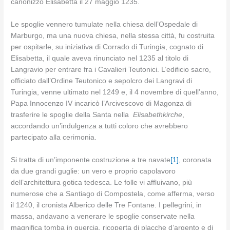
canonizzò Elisabetta il 27 maggio 1235.
Le spoglie vennero tumulate nella chiesa dell’Ospedale di
Marburgo, ma una nuova chiesa, nella stessa città, fu costruita
per ospitarle, su iniziativa di Corrado di Turingia, cognato di
Elisabetta, il quale aveva rinunciato nel 1235 al titolo di
Langravio per entrare fra i Cavalieri Teutonici. L’edificio sacro,
officiato dall’Ordine Teutonico e sepolcro dei Langravi di
Turingia, venne ultimato nel 1249 e, il 4 novembre di quell’anno,
Papa Innocenzo IV incaricò l’Arcivescovo di Magonza di
trasferire le spoglie della Santa nella
Elisabethkirche
,
accordando un’indulgenza a tutti coloro che avrebbero
partecipato alla cerimonia.
Si tratta di un’imponente costruzione a tre navate
[1]
, coronata
da due grandi guglie: un vero e proprio capolavoro
dell’architettura gotica tedesca. Le folle vi affluivano, più
numerose che a Santiago di Compostela, come afferma, verso
il 1240, il cronista Alberico delle Tre Fontane. I pellegrini, in
massa, andavano a venerare le spoglie conservate nella
magnifica tomba in quercia, ricoperta di placche d’argento e di