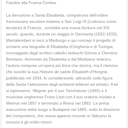
Fiandre alla Franca Contea.
La devozione a Santa Elisabetta, compatrona dell’ordine
francescano secolare insieme a San Luigi IX (Lodovico come
terziario) di Francia, conobbe una nuova fioritura nel XIX
secolo, quando, durante un viaggio in Germania (1832-1833),
Mantalembert si recò a Marburgo e qui concepì il progetto di
scrivere una biografia di Elisabetta d’Ungheria e di Turingia,
incoraggiato dagli scrittori cattolici tedeschi Görres e Clemens
Brentano. Ammirato da Elisabetta e dal Medioevo tedesco,
l’autore compose un’opera più lirica che storica, ma il clamore
che suscitò la sua
Histoire de sainte Elisabeth d’Hongrie
,
pubblicata nel 1834, fu considerevole, attirando sulla figura
della Santa l’attenzione degli ambienti letterari ed artistici. A lei
si ispireranno Wagner per il suo
Tannhäuser
(1845) e il
musicista ungherese Franz Liszt con il suo oratorio iniziato a
Weimar nel 1857 e terminato a Roma nel 1862. La prima
esecuzione ebbe luogo a Budapest nel 1865, sotto la direzione
del compositore, che aveva appena ricevuto in Vaticano la
tonsura e gli ordini minori.