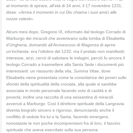
al momento di spirare, all’età di 24 anni, il 17 novembre 1231,
disse: «
Arriva il momento in cui Dio chiama i suoi amici alle
nozze celesti
».
Alcuni mesi dopo, Gregorio IX, informato dal teologo Corrado di
Marburgo dei miracoli che avvenivano sulla tomba di Elisabetta
d’Ungheria, domandò all’Arcivescovo di Magonza di aprire
un’inchiesta: era l’ottobre del 1232; ma il prelato non manifestò
interesse, anzi, cercò di sabotare le indagini, perciò fu ancora il
teologo Corrado a trasmettere alla Santa Sede i documenti più
interessanti: un riassunto della vita,
Summa Vitae
, dove
Elisabetta viene presentata come la consolatrice dei poveri sullo
sfondo della spiritualità della crociata, alla quale si sarebbe
associata in modo personale facendo voto di castità e di
povertà; inoltre una raccolta di una sessantina di miracoli
avvenuti a Marburgo. Così il direttore spirituale della Langravia
diventa biografo sincero e rigoroso, denunciando anche il
conflitto di vedute fra lui e la Santa, facendo emergere,
nonostante le non poche incomprensioni fra di loro, il fascino
spirituale che aveva esercitato sulla sua persona.