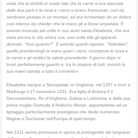
mola che la stritolò in modo tale che la carne si era staccata
dalle due parti e le ossa e i nervi si erano frantumati, così da
sembrare pestata in un mortaio, ed era tormentato da un dolore
così intenso da chieder che la mano gli si fosse amputata. E
avendo invocato più volte in suo aiuto santa Elisabetta, che era
stata ancora in vita amica sua, una notte ella gli apparve
dicendo: “Vuoi guarire?”. E avendo questi risposto: “Volentieri”,
quella prendendogli la mano guarì i nervi, ricompose le ossa e
la carne e gli restituì la salute precedente. Il giorno dopo si
trovò perfettamente guarito e, tra lo stupore di tutti, mostrò la
sua mano sanata a tutto il convento
».
Elisabetta nacque a Sárospatak, in Ungheria, nel 1207 e morì a
Marburgo il 17 novembre 1231. Era figlia di Andrea II il
Gerosolimitano, Re d’Ungheria, Galizia e Lodomiria, e della sua
prima moglie Gertrude d’Andechs-Meran, appartenente ad un
lignaggio particolarmente prestigioso che diede numerose
Regine e Duchesse nell’Europa di quel tempo.
Nel 1211 venne promessa in sposa al primogenito del langravio