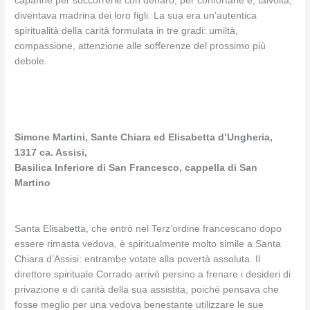
capanne per soccorrerle con denaro, per confortarle e, talvolta,
diventava madrina dei loro figli. La sua era un’autentica
spiritualità della carità formulata in tre gradi: umiltà,
compassione, attenzione alle sofferenze del prossimo più
debole.
Simone Martini, Sante Chiara ed Elisabetta d’Ungheria,
1317 ca. Assisi,
Basilica Inferiore di San Francesco, cappella di San
Martino
Santa Elisabetta, che entrò nel Terz’ordine francescano dopo
essere rimasta vedova, è spiritualmente molto simile a Santa
Chiara d’Assisi: entrambe votate alla povertà assoluta. Il
direttore spirituale Corrado arrivò persino a frenare i desideri di
privazione e di carità della sua assistita, poiché pensava che
fosse meglio per una vedova benestante utilizzare le sue