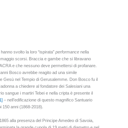
, hanno svolto la loro “ispirata”
performance
nella
 24 maggio scorsi. Braccia e gambe che si libravano
e SACRA e che nessuno deve permettersi di profanare.
ni Bosco avrebbe reagito ad una simile
e Gesù nel Tempio di Gerusalemme. Don Bosco fu il
Madonna a chiedere al fondatore dei Salesiani una
o sangue i martiri Tebei e nella cripta è presente il
1]
– nell’edificazione di questo magnifico Santuario
oi 150 anni (1868-2018).
e 1865 alla presenza del Principe Amedeo di Savoia,
erminata la grande cupola di 19 metri di diametro e nel