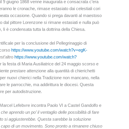
e il 9 giugno 1868 venne inaugurata e consacrata c’era
ranno le cronache, rimase estasiato dai celestiali cori
a beata occasione. Quando si prega davanti al maestoso
dal pittore Lorenzone si rimane estasiati e nulla può
e, lì è condensata tutta la dottrina della Chiesa.
ficale per la conclusione del Pellegrinaggio di
scorso
https://www.youtube.com/watch?v=egK-
st’altro
https://www.youtube.com/watch?
la festa di Maria Ausiliatrice del 24 maggio scorso e
iente prestare attenzione alla quantità di chierichetti
i per nuovi chierici nella Tradizione non mancano, nella
e le parrocchie, ma addirittura le diocesi. Questa
ire per autodistruzione.
Marcel Lefebvre incontra Paolo VI a Castel Gandolfo e
he aprendo un po’ il ventaglio delle possibilità di fare
utto si aggiusterebbe. Questa sarebbe la soluzione
 capo di un movimento. Sono pronto a rimanere chiuso