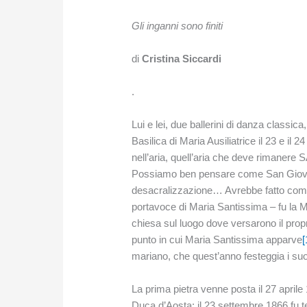
Gli inganni sono finiti
di
Cristina Siccardi
.
Lui e lei, due ballerini di danza classica
Basilica di Maria Ausiliatrice il 23 e il
nell’aria, quell’aria che deve rimaner
Possiamo ben pensare come San Giovan
desacralizzazione… Avrebbe fatto com
portavoce di Maria Santissima – fu la 
chiesa sul luogo dove versarono il propri
punto in cui Maria Santissima apparve
[
mariano, che quest’anno festeggia i su
La prima pietra venne posta il 27 april
Duca d’Aosta; il 23 settembre 1866 fu t