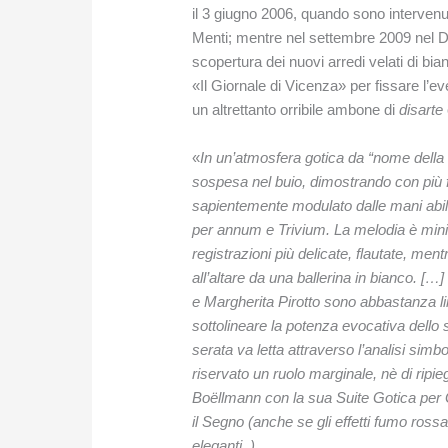
il 3 giugno 2006, quando sono intervenu
Menti; mentre nel settembre 2009 nel D
scopertura dei nuovi arredi velati di bi
«Il Giornale di Vicenza» per fissare l’e
un altrettanto orribile ambone di
disarte
«
In un’atmosfera gotica da “nome della 
sospesa nel buio, dimostrando con più fo
sapientemente modulato dalle mani abil
per annum e Trivium. La melodia è minim
registrazioni più delicate, flautate, men
all’altare da una ballerina in bianco. […
e Margherita Pirotto sono abbastanza li
sottolineare la potenza evocativa dello 
serata va letta attraverso l’analisi sim
riservato un ruolo marginale, nè di ripie
Boëllmann con la sua Suite Gotica per G
il Segno (anche se gli effetti fumo rossas
eleganti..).