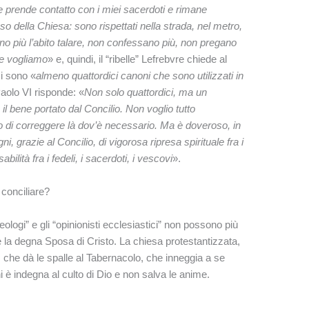
 prende contatto con i miei sacerdoti e rimane
so della Chiesa: sono rispettati nella strada, nel metro,
ano più l’abito talare, non confessano più, non pregano
che vogliamo
» e, quindi, il “ribelle” Lefrebvre chiede al
i sono «
almeno quattordici canoni che sono utilizzati in
Paolo VI risponde: «
Non solo quattordici, ma un
l bene portato dal Concilio. Non voglio tutto
o di correggere là dov’è necessario. Ma è doveroso, in
, grazie al Concilio, di vigorosa ripresa spirituale fra i
ilità fra i fedeli, i sacerdoti, i vescovi
».
 conciliare?
teologi” e gli “opinionisti ecclesiastici” non possono più
è la degna Sposa di Cristo. La chiesa protestantizzata,
 che dà le spalle al Tabernacolo, che inneggia a se
ni è indegna al culto di Dio e non salva le anime.