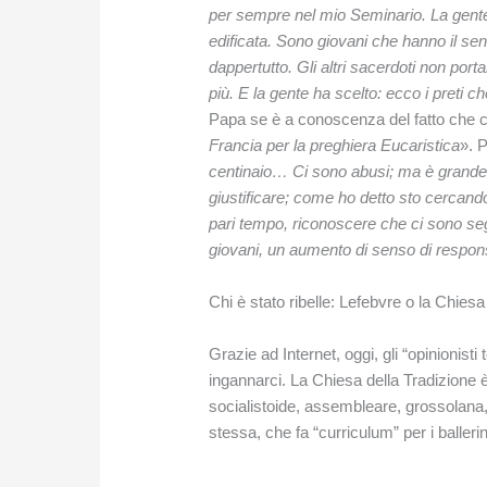
per sempre nel mio Seminario. La gente
edificata. Sono giovani che hanno il sen
dappertutto. Gli altri sacerdoti non port
più. E la gente ha scelto: ecco i preti 
Papa se è a conoscenza del fatto che c
Francia per la preghiera Eucaristica
». 
centinaio… Ci sono abusi; ma è grande i
giustificare; come ho detto sto cercand
pari tempo, riconoscere che ci sono segni
giovani, un aumento di senso di responsab
Chi è stato ribelle: Lefebvre o la Chiesa
Grazie ad Internet, oggi, gli “opinionisti 
ingannarci. La Chiesa della Tradizione 
socialistoide, assembleare, grossolana,
stessa, che fa “curriculum” per i balleri
.