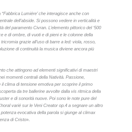
e da “Fabbrica Lumiére’ che interagisce anche con
entrale dell’abside. Si possono vedere in verticalità e
tà del paramento Civran. L’elemento pittorico del ‘500
e e di ombre, di vuoti e di pieni e le colonne della
tricromia grazie all’uso di barre a led: viola, rosso,
uzione di continuità la musica diviene ancora più
o che attingono ad elementi significativi di maestri
i nei momenti centrali della Natività. Passione,
il clima di tensione emotiva per scoprire il primo
operta da tre ballerine avvolte dalla vis ritmica della
 cluster e di sonorità nuove. Poi sono le note pure del
horal varié sur le Veni Creator op.4 a segnare un altro
 potenza evocativa della parola si giunge al climax
tenza di Cristo
».