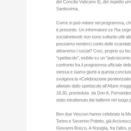
del Concilio Vaticano II), del rispetto u
Santissima.
Come si può notare nel programma, che r
è presente. Un informatore ce l’ha segn
socialnetwork non sono soltanto utili al
possiamo renderci conto delle scandal
attraverso i social? Così, proprio su fac
“spettacolo”, esibito su un “palcoscenic
confronto fra il programma ufficiale della
stessa e siamo giunti a questa conclusio
svolgeva la «Celebrazione penitenziale»
allietato dallo spettacolo all’Altare ma
18,30, presieduta da Don A. Fernandez A
stato intrattenuto dai ballerini nel luog
Ben due Vescovi hanno celebrato la Mes
Torino e Severino Poletto, già Arcivesco
Giovanni Bosco. A Nosiglia, fra l’altro, 