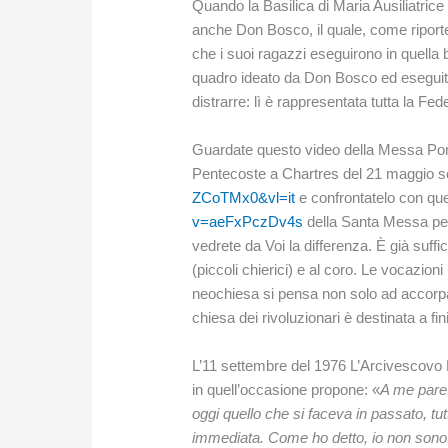
Quando la Basilica di Maria Ausiliatric
anche Don Bosco, il quale, come riporte
che i suoi ragazzi eseguirono in quell
quadro ideato da Don Bosco ed eseguito 
distrarre: lì è rappresentata tutta la Fed
Guardate questo video della Messa Ponti
Pentecoste a Chartres del 21 maggio 
ZCoTMx0&vl=it
e confrontatelo con que
v=aeFxPczDv4s
della Santa Messa per 
vedrete da Voi la differenza. È già suffic
(piccoli chierici) e al coro. Le vocazion
neochiesa si pensa non solo ad accorpar
chiesa dei rivoluzionari è destinata a fin
L’11 settembre del 1976 L’Arcivescovo 
in quell’occasione propone: «
A me pare c
oggi quello che si faceva in passato, t
immediata. Come ho detto, io non sono