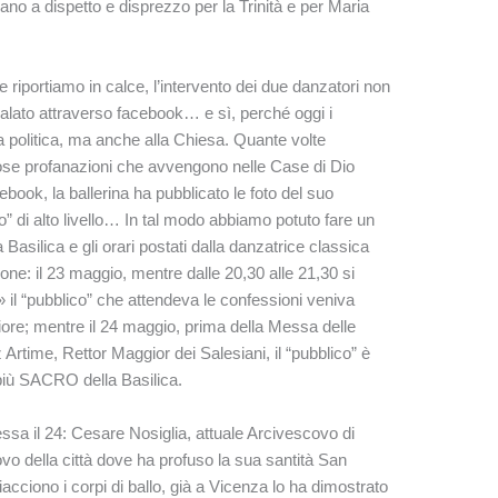
mano a dispetto e disprezzo per la Trinità e per Maria
iportiamo in calce, l’intervento dei due danzatori non
alato attraverso facebook… e sì, perché oggi i
la politica, ma anche alla Chiesa. Quante volte
ose profanazioni che avvengono nelle Case di Dio
ebook, la ballerina ha pubblicato le foto del suo
o” di alto livello… In tal modo abbiamo potuto fare un
 Basilica e gli orari postati dalla danzatrice classica
ne: il 23 maggio, mentre dalle 20,30 alle 21,30 si
 il “pubblico” che attendeva le confessioni veniva
ggiore; mentre il 24 maggio, prima della Messa delle
rtime, Rettor Maggior dei Salesiani, il “pubblico” è
o più SACRO della Basilica.
sa il 24: Cesare Nosiglia, attuale Arcivescovo di
vo della città dove ha profuso la sua santità San
piacciono i corpi di ballo, già a Vicenza lo ha dimostrato