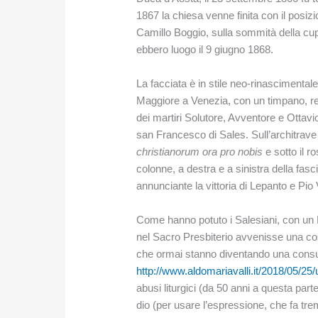
1867 la chiesa venne finita con il posi
Camillo Boggio, sulla sommità della cu
ebbero luogo il 9 giugno 1868.
La facciata è in stile neo-rinascimental
Maggiore a Venezia, con un timpano, ret
dei martiri Solutore, Avventore e Ottavi
san Francesco di Sales. Sull’architrave s
christianorum ora pro nobis
e sotto il r
colonne, a destra e a sinistra della fasc
annunciante la vittoria di Lepanto e Pio
Come hanno potuto i Salesiani, con un
nel Sacro Presbiterio avvenisse una cos
che ormai stanno diventando una consue
http://www.aldomariavalli.it/2018/05/25/u
abusi liturgici (da 50 anni a questa parte
dio (per usare l’espressione, che fa tre