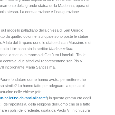
zionamento della grande statua della Madonna, opera di
pola stessa. La consacrazione e l’inaugurazione
e sul modello palladiano della chiesa di San Giorgio
to da quattro colonne, sul quale sono poste le statue
o. A lato del timpano sono le statue di san Massimo e di
otto il timpano sta la scritta:
Maria auxilium
osone la statua in marmo di Gesù tra i fanciulli. Tra le
ia centrale, due altorilievi rappresentano san Pio V
 VII incoronante Maria Santissima.
 Padre fondatore come hanno avuto, permettere che
a simile? Lo hanno fatto per adeguarsi a spettacoli
tudine nelle chiese (cfr
n-ballerino-davanti-allaltare/
) in questa grama età degli
), dell’apostasia, della religione dell’uomo che si è fatto
mare i polsi del credente, usata da Paolo VI in chiusura