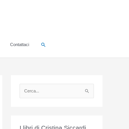
Cerca
Contattaci
C
e
r
c
a
I libri di Cristina Siccardi