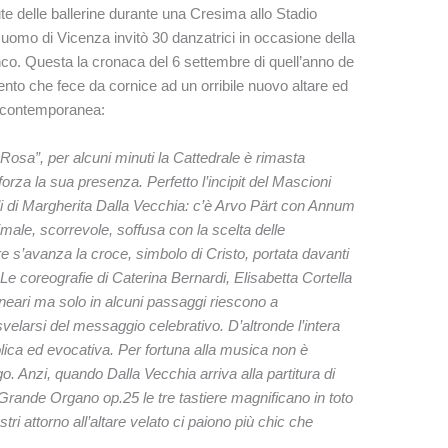
te delle ballerine durante una Cresima allo Stadio
uomo di Vicenza invitò 30 danzatrici in occasione della
anco. Questa la cronaca del 6 settembre di quell’anno de
vento che fece da cornice ad un orribile nuovo altare ed
contemporanea:
Rosa”, per alcuni minuti la Cattedrale è rimasta
rza la sua presenza. Perfetto l’incipit del Mascioni
i di Margherita Dalla Vecchia: c’è Arvo Pärt con Annum
ale, scorrevole, soffusa con la scelta delle
tre s’avanza la croce, simbolo di Cristo, portata davanti
] Le coreografie di Caterina Bernardi, Elisabetta Cortella
neari ma solo in alcuni passaggi riescono a
svelarsi del messaggio celebrativo. D’altronde l’intera
bolica ed evocativa. Per fortuna alla musica non è
go. Anzi, quando Dalla Vecchia arriva alla partitura di
rande Organo op.25 le tre tastiere magnificano in toto
tri attorno all’altare velato ci paiono più chic che