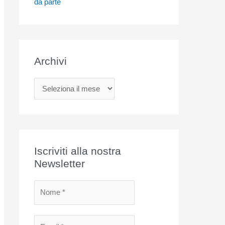
da parte
Archivi
A
r
c
h
i
Iscriviti alla nostra
v
Newsletter
i