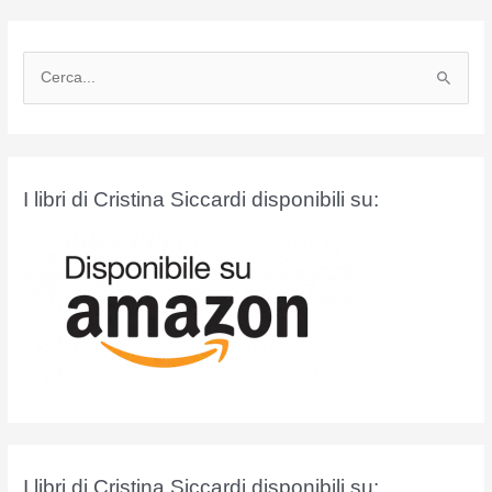
C
e
r
c
a
I libri di Cristina Siccardi disponibili su:
:
I libri di Cristina Siccardi disponibili su: