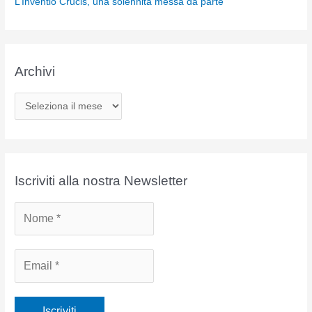
L’Inventio Crucis, una solennità messa da parte
Archivi
A
r
c
h
i
Iscriviti alla nostra Newsletter
v
i