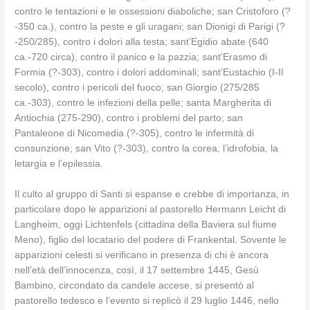
contro le tentazioni e le ossessioni diaboliche; san Cristoforo (?
-350 ca.), contro la peste e gli uragani; san Dionigi di Parigi (?
-250/285), contro i dolori alla testa; sant’Egidio abate (640
ca.-720 circa), contro il panico e la pazzia; sant’Erasmo di
Formia (?-303), contro i dolori addominali; sant’Eustachio (I-II
secolo), contro i pericoli del fuoco; san Giorgio (275/285
ca.-303), contro le infezioni della pelle; santa Margherita di
Antiochia (275-290), contro i problemi del parto; san
Pantaleone di Nicomedia (?-305), contro le infermità di
consunzione; san Vito (?-303), contro la corea, l’idrofobia, la
letargia e l’epilessia.
Il culto al gruppo di Santi si espanse e crebbe di importanza, in
particolare dopo le apparizioni al pastorello Hermann Leicht di
Langheim, oggi Lichtenfels (cittadina della Baviera sul fiume
Meno), figlio del locatario del podere di Frankental. Sovente le
apparizioni celesti si verificano in presenza di chi è ancora
nell’età dell’innocenza, così, il 17 settembre 1445, Gesù
Bambino, circondato da candele accese, si presentò al
pastorello tedesco e l’evento si replicò il 29 luglio 1446, nello