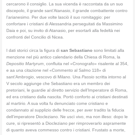
cercarono il consiglio. La sua vicenda è raccontata da un suo
discepolo, il grande sant’Atanasio, il grande combattente contro
l’arianesimo. Per due volte lasciò il suo romitaggio: per
confortare i cristiani di Alessandria perseguitati da Massimino
Daia e poi, su invito di Atanasio, per esortarli alla fedeltà nei
confronti del Concilio di Nicea.
I dati storici circa la figura di
san Sebastiano
sono limitati alla
menzione nel più antico calendario della Chiesa di Roma, la
Depositio Martyrum
, confluita nel «Cronografo» risalente al 354,
e aa una citazione nel «Commento al Salmo 118» di
sant’Ambrogio, vescovo di Milano. Una
Passio
scritta intorno al
V secolo aggiunge che Sebastiano era un membro dei
pretoriani, le guardie al diretto servizio dell’Imperatore di Roma,
ed era cristiano dalla nascita. Portò conforto ai cristiani destinati
al martirio. A sua volta fu denunciato come cristiano e
condannato al supplizio delle frecce, per aver tradito la fiducia
dell’imperatore Diocleziano. Ne uscì vivo, ma non illeso: dopo le
cure, si ripresentò a Diocleziano per rimproverarlo aspramente
di quanto aveva commesso contro i cristiani. Frustato a morte,