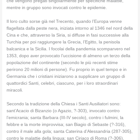
che vengono pregati singolarmente per specifiche malattie,
mentre in gruppo sono invocati contro le epidemie.
Il loro culto sorse già nel Trecento, quando l’Europa venne
flagellata dalla peste nera, iniziata intorno al 1346 nel nord della
Cina e che, attraverso la Siria, si diffuse in fasi successive alla
Turchia per poi raggiungere la Grecia, l’Egitto, la penisola
balcanica e la Sicilia. I focolai della pandemia scomparvero nel
1353, dopo aver provocato l’uccisione di almeno un terzo della
popolazione del continente (secondo le più recenti stime
perirono 20 milioni di persone). Fu proprio in quel tempo e in
Germania che i cristiani iniziarono a supplicare un gruppo di
quattordici Santi, celebri, ciascuno, per i loro straordinari
miracoli.
Secondo la tradizione della Chiesa i Santi Ausiliatori sono:
sant’Acacio di Bizanzio (o Agazio, ?-303), invocato contro
l’emicrania; santa Barbara (III-IV secolo), contro i fulmini, la
febbre e la morte improvvisa; san Biagio di Sebaste (?-316),
contro il male alla gola; santa Caterina d’Alessandria (287-305),
contro le malattie della lingua; san Ciriaco di Roma (?-306),