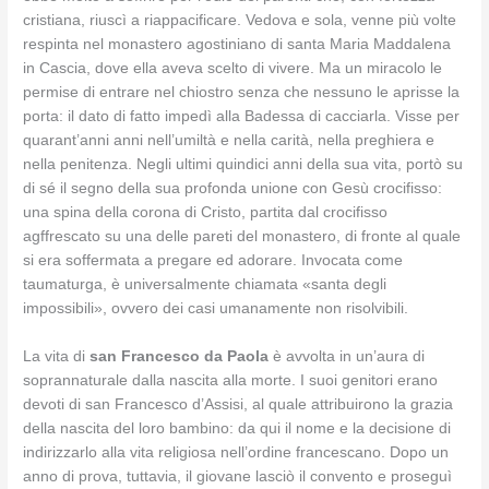
cristiana, riuscì a riappacificare. Vedova e sola, venne più volte
respinta nel monastero agostiniano di santa Maria Maddalena
in Cascia, dove ella aveva scelto di vivere. Ma un miracolo le
permise di entrare nel chiostro senza che nessuno le aprisse la
porta: il dato di fatto impedì alla Badessa di cacciarla. Visse per
quarant’anni anni nell’umiltà e nella carità, nella preghiera e
nella penitenza. Negli ultimi quindici anni della sua vita, portò su
di sé il segno della sua profonda unione con Gesù crocifisso:
una spina della corona di Cristo, partita dal crocifisso
agffrescato su una delle pareti del monastero, di fronte al quale
si era soffermata a pregare ed adorare. Invocata come
taumaturga, è universalmente chiamata «santa degli
impossibili», ovvero dei casi umanamente non risolvibili.
La vita di
san Francesco da Paola
è avvolta in un’aura di
soprannaturale dalla nascita alla morte. I suoi genitori erano
devoti di san Francesco d’Assisi, al quale attribuirono la grazia
della nascita del loro bambino: da qui il nome e la decisione di
indirizzarlo alla vita religiosa nell’ordine francescano. Dopo un
anno di prova, tuttavia, il giovane lasciò il convento e proseguì