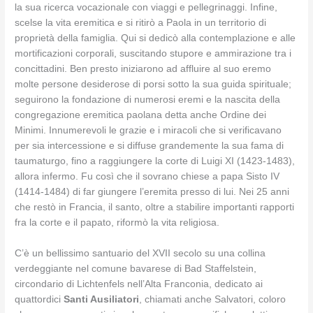
la sua ricerca vocazionale con viaggi e pellegrinaggi. Infine,
scelse la vita eremitica e si ritirò a Paola in un territorio di
proprietà della famiglia. Qui si dedicò alla contemplazione e alle
mortificazioni corporali, suscitando stupore e ammirazione tra i
concittadini. Ben presto iniziarono ad affluire al suo eremo
molte persone desiderose di porsi sotto la sua guida spirituale;
seguirono la fondazione di numerosi eremi e la nascita della
congregazione eremitica paolana detta anche Ordine dei
Minimi. Innumerevoli le grazie e i miracoli che si verificavano
per sia intercessione e si diffuse grandemente la sua fama di
taumaturgo, fino a raggiungere la corte di Luigi XI (1423-1483),
allora infermo. Fu così che il sovrano chiese a papa Sisto IV
(1414-1484) di far giungere l’eremita presso di lui. Nei 25 anni
che restò in Francia, il santo, oltre a stabilire importanti rapporti
fra la corte e il papato, riformò la vita religiosa.
C’è un bellissimo santuario del XVII secolo su una collina
verdeggiante nel comune bavarese di Bad Staffelstein,
circondario di Lichtenfels nell’Alta Franconia, dedicato ai
quattordici
Santi Ausiliatori
, chiamati anche Salvatori, coloro