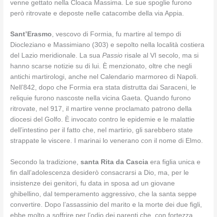
venne gettato nella Cloaca Massima. Le sue spoglie furono
però ritrovate e deposte nelle catacombe della via Appia.
Sant’Erasmo
, vescovo di Formia, fu martire al tempo di
Diocleziano e Massimiano (303) e sepolto nella località costiera
del Lazio meridionale. La sua
Passio
risale al VI secolo, ma si
hanno scarse notizie su di lui. È menzionato, oltre che negli
antichi martirologi, anche nel Calendario marmoreo di Napoli.
Nell’842, dopo che Formia era stata distrutta dai Saraceni, le
reliquie furono nascoste nella vicina Gaeta. Quando furono
ritrovate, nel 917, il martire venne proclamato patrono della
diocesi del Golfo. È invocato contro le epidemie e le malattie
dell’intestino per il fatto che, nel martirio, gli sarebbero state
strappate le viscere. I marinai lo venerano con il nome di Elmo.
Secondo la tradizione,
santa Rita da Cascia
era figlia unica e
fin dall’adolescenza desiderò consacrarsi a Dio, ma, per le
insistenze dei genitori, fu data in sposa ad un giovane
ghibellino, dal temperamento aggressivo, che la santa seppe
convertire. Dopo l’assassinio del marito e la morte dei due figli,
ebbe molto a soffrire per l’odio dei parenti che, con fortezza