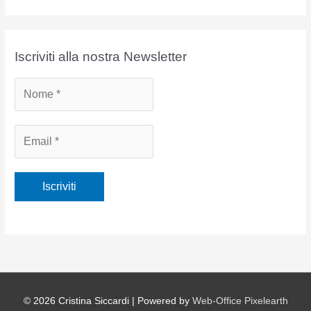
c
h
i
Iscriviti alla nostra Newsletter
v
i
© 2026
Cristina Siccardi
| Powered by
Web-Office Pixelearth