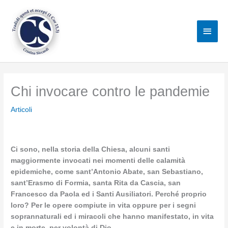
Vai
al
Men
contenuto
princ
Chi invocare contro le pandemie
Articoli
Ci sono, nella storia della Chiesa, alcuni santi
maggiormente invocati nei momenti delle calamità
epidemiche, come sant’Antonio Abate, san Sebastiano,
sant’Erasmo di Formia, santa Rita da Cascia, san
Francesco da Paola ed i Santi Ausiliatori. Perché proprio
loro? Per le opere compiute in vita oppure per i segni
soprannaturali ed i miracoli che hanno manifestato, in vita
e in morte, per volontà di Dio.