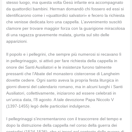
stesso luogo, ma questa volta Gesù infante era accompagnato
da quattordici bambini. Herman domandò chi fossero ed essi si
identificarono come i «quattordici salvatori» e fecero la richiesta
che venisse dedicata loro una cappella. L’avvenimento suscitò
clamore per trovare maggior forza con la guarigione miracolosa
di una ragazza gravemente malata, giunta sul sito delle
apparizioni.
Il popolo e i pellegrini, che sempre più numerosi si recavano lì
in pellegrinaggio, si attivò per fare richiesta della cappella in
onore dei Santi Ausiliatori e le insistenze furono talmente
pressanti che l’Abate del monastero cistercense di Langheim
dovette cedere. Ogni santo aveva la propria festa liturgica in
giorni diversi del calendario romano, ma in alcuni luoghi i Santi
Ausiliatori, collettivamente, iniziarono ad essere celebrati in
un’unica data, l’8 agosto. A tale devozione Papa Niccolo V
(1397-1455) legò delle particolari indulgenze.
I pellegrinaggi s’incrementarono con il trascorrere del tempo e
dopo la distruzione della cappella nel corso della guerra dei
contadini (1524-1526), che si inserì nel contesto delle guerre di