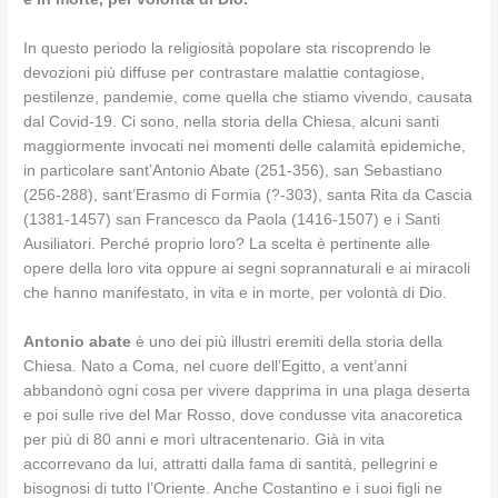
In questo periodo la religiosità popolare sta riscoprendo le
devozioni più diffuse per contrastare malattie contagiose,
pestilenze, pandemie, come quella che stiamo vivendo, causata
dal Covid-19. Ci sono, nella storia della Chiesa, alcuni santi
maggiormente invocati nei momenti delle calamità epidemiche,
in particolare sant’Antonio Abate (251-356), san Sebastiano
(256-288), sant’Erasmo di Formia (?-303), santa Rita da Cascia
(1381-1457) san Francesco da Paola (1416-1507) e i Santi
Ausiliatori. Perché proprio loro? La scelta è pertinente alle
opere della loro vita oppure ai segni soprannaturali e ai miracoli
che hanno manifestato, in vita e in morte, per volontà di Dio.
Antonio abate
è uno dei più illustri eremiti della storia della
Chiesa. Nato a Coma, nel cuore dell’Egitto, a vent’anni
abbandonò ogni cosa per vivere dapprima in una plaga deserta
e poi sulle rive del Mar Rosso, dove condusse vita anacoretica
per più di 80 anni e morì ultracentenario. Già in vita
accorrevano da lui, attratti dalla fama di santità, pellegrini e
bisognosi di tutto l’Oriente. Anche Costantino e i suoi figli ne