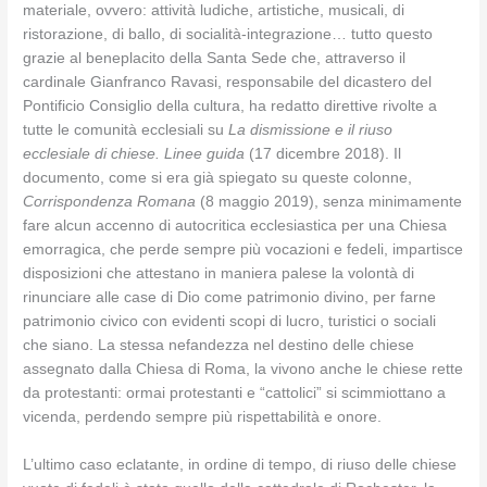
materiale, ovvero: attività ludiche, artistiche, musicali, di
ristorazione, di ballo, di socialità-integrazione… tutto questo
grazie al beneplacito della Santa Sede che, attraverso il
cardinale Gianfranco Ravasi, responsabile del dicastero del
Pontificio Consiglio della cultura, ha redatto direttive rivolte a
tutte le comunità ecclesiali su
La dismissione e il riuso
ecclesiale di chiese. Linee guida
(17 dicembre 2018). Il
documento, come si era già spiegato su queste colonne,
Corrispondenza Romana
(8 maggio 2019), senza minimamente
fare alcun accenno di autocritica ecclesiastica per una Chiesa
emorragica, che perde sempre più vocazioni e fedeli, impartisce
disposizioni che attestano in maniera palese la volontà di
rinunciare alle case di Dio come patrimonio divino, per farne
patrimonio civico con evidenti scopi di lucro, turistici o sociali
che siano. La stessa nefandezza nel destino delle chiese
assegnato dalla Chiesa di Roma, la vivono anche le chiese rette
da protestanti: ormai protestanti e “cattolici” si scimmiottano a
vicenda, perdendo sempre più rispettabilità e onore.
L’ultimo caso eclatante, in ordine di tempo, di riuso delle chiese