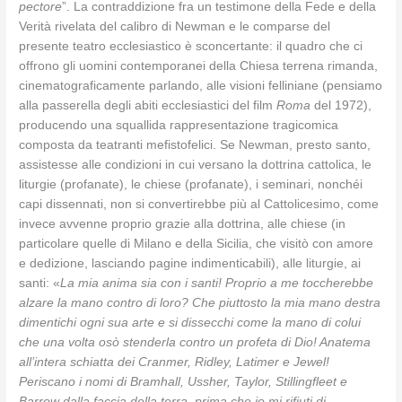
pectore
”. La contraddizione fra un testimone della Fede e della
Verità rivelata del calibro di Newman e le comparse del
presente teatro ecclesiastico è sconcertante: il quadro che ci
offrono gli uomini contemporanei della Chiesa terrena rimanda,
cinematograficamente parlando, alle visioni felliniane (pensiamo
alla passerella degli abiti ecclesiastici del film
Roma
del 1972),
producendo una squallida rappresentazione tragicomica
composta da teatranti mefistofelici. Se Newman, presto santo,
assistesse alle condizioni in cui versano la dottrina cattolica, le
liturgie (profanate), le chiese (profanate), i seminari, nonchéi
capi dissennati, non si convertirebbe più al Cattolicesimo, come
invece avvenne proprio grazie alla dottrina, alle chiese (in
particolare quelle di Milano e della Sicilia, che visitò con amore
e dedizione, lasciando pagine indimenticabili), alle liturgie, ai
santi: «
La mia anima sia con i santi! Proprio a me toccherebbe
alzare la mano contro di loro? Che piuttosto la mia mano destra
dimentichi ogni sua arte e si dissecchi come la mano di colui
che una volta osò stenderla contro un profeta di Dio! Anatema
all’intera schiatta dei Cranmer, Ridley, Latimer e Jewel!
Periscano i nomi di Bramhall, Ussher, Taylor, Stillingfleet e
Barrow dalla faccia della terra, prima che io mi rifiuti di