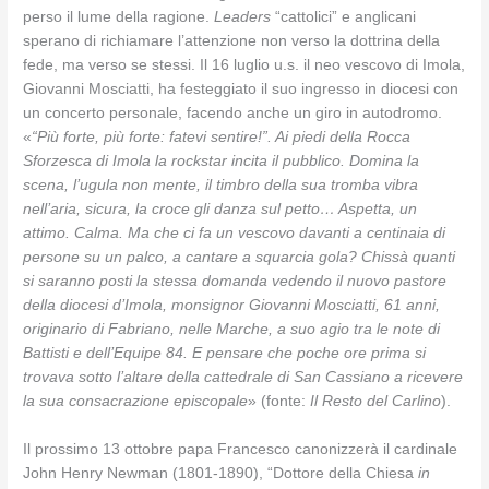
perso il lume della ragione.
Leaders
“cattolici” e anglicani
sperano di richiamare l’attenzione non verso la dottrina della
fede, ma verso se stessi. Il 16 luglio u.s. il neo vescovo di Imola,
Giovanni Mosciatti, ha festeggiato il suo ingresso in diocesi con
un concerto personale, facendo anche un giro in autodromo.
«
“Più forte, più forte: fatevi sentire!”. Ai piedi della Rocca
Sforzesca di Imola la rockstar incita il pubblico. Domina la
scena, l’ugula non mente, il timbro della sua tromba vibra
nell’aria, sicura, la croce gli danza sul petto… Aspetta, un
attimo. Calma. Ma che ci fa un vescovo davanti a centinaia di
persone su un palco, a cantare a squarcia gola? Chissà quanti
si saranno posti la stessa domanda vedendo il nuovo pastore
della diocesi d’Imola, monsignor Giovanni Mosciatti, 61 anni,
originario di Fabriano, nelle Marche, a suo agio tra le note di
Battisti e dell’Equipe 84. E pensare che poche ore prima si
trovava sotto l’altare della cattedrale di San Cassiano a ricevere
la sua consacrazione episcopale
» (fonte:
Il Resto del Carlino
).
Il prossimo 13 ottobre papa Francesco canonizzerà il cardinale
John Henry Newman (1801-1890), “Dottore della Chiesa
in