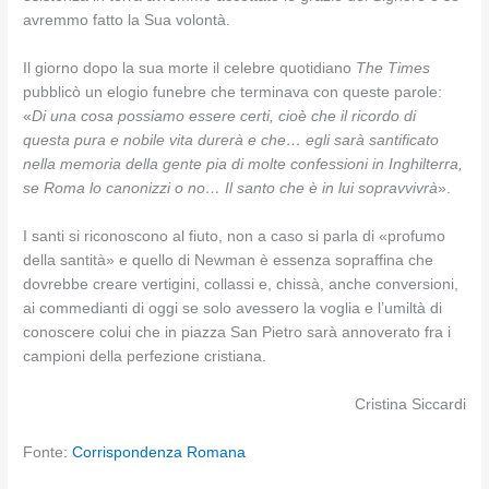
avremmo fatto la Sua volontà.
Il giorno dopo la sua morte il celebre quotidiano
The Times
pubblicò un elogio funebre che terminava con queste parole:
«
Di una cosa possiamo essere certi, cioè che il ricordo di
questa pura e nobile vita durerà e che… egli sarà santificato
nella memoria della gente pia di molte confessioni in Inghilterra,
se Roma lo canonizzi o no… Il santo che è in lui sopravvivrà
».
I santi si riconoscono al fiuto, non a caso si parla di «profumo
della santità» e quello di Newman è essenza sopraffina che
dovrebbe creare vertigini, collassi e, chissà, anche conversioni,
ai commedianti di oggi se solo avessero la voglia e l’umiltà di
conoscere colui che in piazza San Pietro sarà annoverato fra i
campioni della perfezione cristiana.
Cristina Siccardi
Fonte:
Corrispondenza Romana