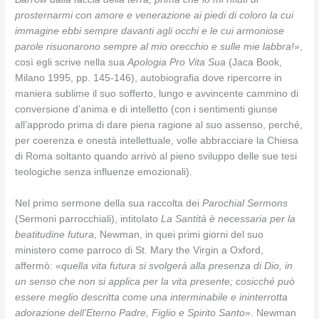
prosternarmi con amore e venerazione ai piedi di coloro la cui
immagine ebbi sempre davanti agli occhi e le cui armoniose
parole risuonarono sempre al mio orecchio e sulle mie labbra!
»,
così egli scrive nella sua
Apologia Pro Vita Sua
(Jaca Book,
Milano 1995, pp. 145-146), autobiografia dove ripercorre in
maniera sublime il suo sofferto, lungo e avvincente cammino di
conversione d’anima e di intelletto (con i sentimenti giunse
all’approdo prima di dare piena ragione al suo assenso, perché,
per coerenza e onestà intellettuale, volle abbracciare la Chiesa
di Roma soltanto quando arrivò al pieno sviluppo delle sue tesi
teologiche senza influenze emozionali).
Nel primo sermone della sua raccolta dei
Parochial Sermons
(Sermoni parrocchiali), intitolato
La Santità è necessaria per la
beatitudine futura
, Newman, in quei primi giorni del suo
ministero come parroco di St. Mary the Virgin a Oxford,
affermò: «
quella vita futura si svolgerà alla presenza di Dio, in
un senso che non si applica per la vita presente; cosicché può
essere meglio descritta come una interminabile e ininterrotta
adorazione dell’Eterno Padre, Figlio e Spirito Santo
». Newman