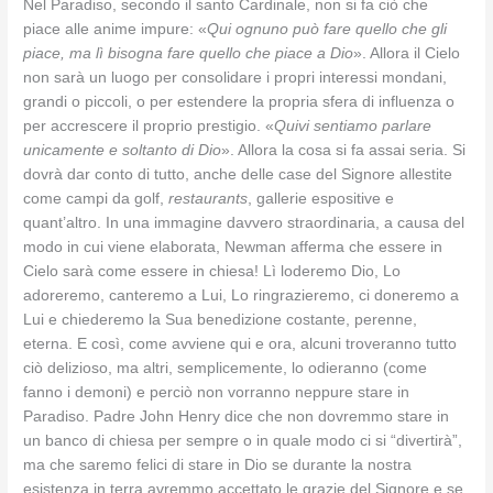
Nel Paradiso, secondo il santo Cardinale, non si fa ciò che
piace alle anime impure: «
Qui ognuno può fare quello che gli
piace, ma lì bisogna fare quello che piace a Dio
». Allora il Cielo
non sarà un luogo per consolidare i propri interessi mondani,
grandi o piccoli, o per estendere la propria sfera di influenza o
per accrescere il proprio prestigio. «
Quivi sentiamo parlare
unicamente e soltanto di Dio
». Allora la cosa si fa assai seria. Si
dovrà dar conto di tutto, anche delle case del Signore allestite
come campi da golf,
restaurants
, gallerie espositive e
quant’altro. In una immagine davvero straordinaria, a causa del
modo in cui viene elaborata, Newman afferma che essere in
Cielo sarà come essere in chiesa! Lì loderemo Dio, Lo
adoreremo, canteremo a Lui, Lo ringrazieremo, ci doneremo a
Lui e chiederemo la Sua benedizione costante, perenne,
eterna. E così, come avviene qui e ora, alcuni troveranno tutto
ciò delizioso, ma altri, semplicemente, lo odieranno (come
fanno i demoni) e perciò non vorranno neppure stare in
Paradiso. Padre John Henry dice che non dovremmo stare in
un banco di chiesa per sempre o in quale modo ci si “divertirà”,
ma che saremo felici di stare in Dio se durante la nostra
esistenza in terra avremmo accettato le grazie del Signore e se