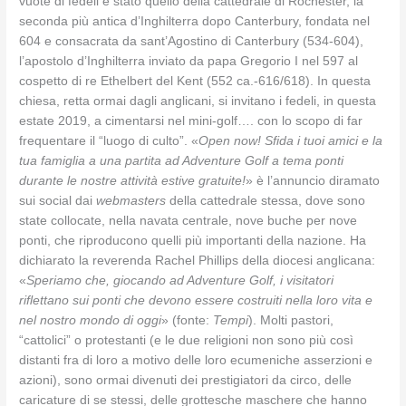
vuote di fedeli è stato quello della cattedrale di Rochester, la
seconda più antica d’Inghilterra dopo Canterbury, fondata nel
604 e consacrata da sant’Agostino di Canterbury (534-604),
l’apostolo d’Inghilterra inviato da papa Gregorio I nel 597 al
cospetto di re Ethelbert del Kent (552 ca.-616/618). In questa
chiesa, retta ormai dagli anglicani, si invitano i fedeli, in questa
estate 2019, a cimentarsi nel mini-golf…. con lo scopo di far
frequentare il “luogo di culto”. «
Open now! Sfida i tuoi amici e la
tua famiglia a una partita ad Adventure Golf a tema ponti
durante le nostre attività estive gratuite!
» è l’annuncio diramato
sui social dai
webmasters
della cattedrale stessa, dove sono
state collocate, nella navata centrale, nove buche per nove
ponti, che riproducono quelli più importanti della nazione. Ha
dichiarato la reverenda Rachel Phillips della diocesi anglicana:
«
Speriamo che, giocando ad Adventure Golf, i visitatori
riflettano sui ponti che devono essere costruiti nella loro vita e
nel nostro mondo di oggi
» (fonte:
Tempi
). Molti pastori,
“cattolici” o protestanti (e le due religioni non sono più così
distanti fra di loro a motivo delle loro ecumeniche asserzioni e
azioni), sono ormai divenuti dei prestigiatori da circo, delle
caricature di se stessi, delle grottesche maschere che hanno