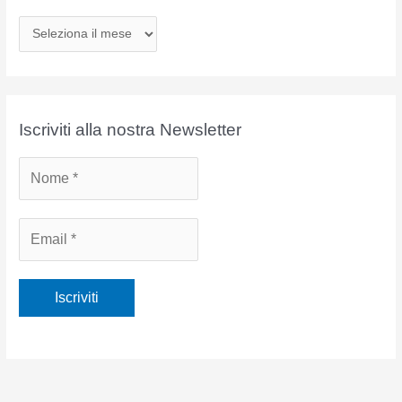
A
r
c
h
i
Iscriviti alla nostra Newsletter
v
i