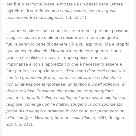
per il suo sermone prese le mosse da un passo della Lettera
agli Ebrei di san Paolo: «
La santificazione, senza la quale
nessuno vedrà mai il Signore
» (Eb 12,14).
L’autore sostiene che in questa vita terrena le persone possono
scegliere cosa fare o almeno desiderarlo, mentre in quella
futura saranno certe di ottenere ciò a cui aspirano. Ma è proprio
questa aspettativa che Newman intende correggere e il suo
giudizio è realistico: spesso, troppo spesso, non si dà
importanza e non si apprezza ciò che è necessario essere e
fare per la vita dopo la morte: «
Pensiamo di poterci riconciliare
con Dio quando vogliamo, come se null’altro sia richiesto se
non un’attenzione temporanea, un tantino più dell’ordinario, ai
doveri religiosi. Pensiamo che basti una certa maggiore
austerità, durante l’ultima malattia, nel presenziare alle funzioni
religiose, come gli uomini d’affari sbrigano la corrispondenza
prima di un viaggio o ordinano le loro carte per presentare un
bilancio
» (J.H. Newman,
Sermoni sulla Chiesa
, ESD, Bologna
2004, p. 839).