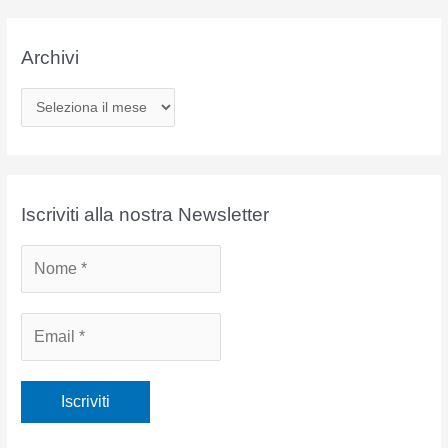
Archivi
A
r
c
h
i
Iscriviti alla nostra Newsletter
v
i