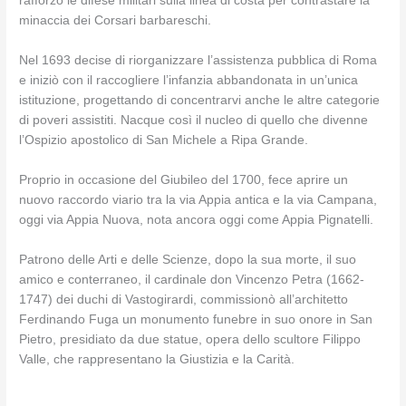
rafforzò le difese militari sulla linea di costa per contrastare la
minaccia dei Corsari barbareschi.
Nel 1693 decise di riorganizzare l’assistenza pubblica di Roma
e iniziò con il raccogliere l’infanzia abbandonata in un’unica
istituzione, progettando di concentrarvi anche le altre categorie
di poveri assistiti. Nacque così il nucleo di quello che divenne
l’Ospizio apostolico di San Michele a Ripa Grande.
Proprio in occasione del Giubileo del 1700, fece aprire un
nuovo raccordo viario tra la via Appia antica e la via Campana,
oggi via Appia Nuova, nota ancora oggi come Appia Pignatelli.
Patrono delle Arti e delle Scienze, dopo la sua morte, il suo
amico e conterraneo, il cardinale don Vincenzo Petra (1662-
1747) dei duchi di Vastogirardi, commissionò all’architetto
Ferdinando Fuga un monumento funebre in suo onore in San
Pietro, presidiato da due statue, opera dello scultore Filippo
Valle, che rappresentano la Giustizia e la Carità.