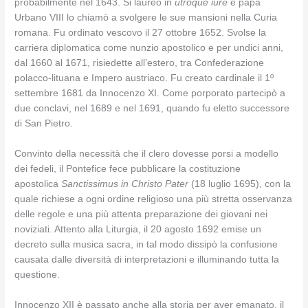
probabilmente nel 1643. Si laureò in
utroque iure
e papa
Urbano VIII lo chiamò a svolgere le sue mansioni nella Curia
romana. Fu ordinato vescovo il 27 ottobre 1652. Svolse la
carriera diplomatica come nunzio apostolico e per undici anni,
dal 1660 al 1671, risiedette all’estero, tra Confederazione
polacco-lituana e Impero austriaco. Fu creato cardinale il 1º
settembre 1681 da Innocenzo XI. Come porporato partecipò a
due conclavi, nel 1689 e nel 1691, quando fu eletto successore
di San Pietro.
Convinto della necessità che il clero dovesse porsi a modello
dei fedeli, il Pontefice fece pubblicare la costituzione
apostolica
Sanctissimus in Christo Pater
(18 luglio 1695), con la
quale richiese a ogni ordine religioso una più stretta osservanza
delle regole e una più attenta preparazione dei giovani nei
noviziati. Attento alla Liturgia, il 20 agosto 1692 emise un
decreto sulla musica sacra, in tal modo dissipò la confusione
causata dalle diversità di interpretazioni e illuminando tutta la
questione.
Innocenzo XII è passato anche alla storia per aver emanato, il