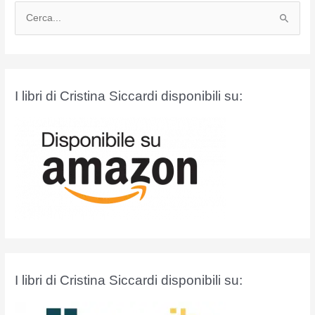
C
e
r
c
a
I libri di Cristina Siccardi disponibili su:
:
I libri di Cristina Siccardi disponibili su: