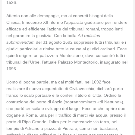
1526.
Attento non alle demagogie, ma ai concreti bisogni della
Chiesa, Innocenzo XII riformò l’apparato giudiziario per rendere
efficace ed efficiente l’azione dei tribunali romani, troppo lenti
nel garantire la giustizia. Con la bolla
Ad radicitus
submovendum
del 31 agosto 1692 soppresse tutti i tribunali e i
giudici particolari e rimise tutte le cause ai giudici ordinari. Fece
quindi erigere un palazzo a Montecitorio, dove concentrò tutti i
tribunali dell’Urbe, l’attuale Palazzo Montecitorio, inaugurato nel
1696.
Uomo di poche parole, ma dai molti fatti, nel 1692 fece
realizzare il nuovo acquedotto di Civitavecchia, dichiarò porto
franco lo scalo portuale e le conferì il titolo di Città. Ordinò la
costruzione del porto di Anzio (soprannominato «di Nettuno»),
che portò crescita e sviluppo del luogo. Fece anche aprire due
dogane a Roma, una per il traffico di merci via acqua, presso il
porto di Ripa Grande, l’altra per le mercanzie via terra, nel
tempio di Adriano a piazza di Pietra e, come non bastasse,