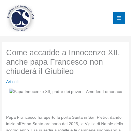
Vai
al
Men
contenuto
princ
Come accadde a Innocenzo XII,
anche papa Francesco non
chiuderà il Giubileo
Articoli
Papa Francesco ha aperto la porta Santa in San Pietro, dando
inizio all’Anno Santo ordinario del 2025, la Vigilia di Natale dello
scorso anno. Era in sedia a rotelle e le campane suonavano a