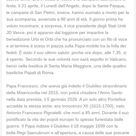
festa. Il 21 aprile, il Lunedì dell’Angelo, dopo la Santa Pasqua,
le campane di San Pietro, invece, hanno suonato a morto per la
sua scomparsa, avvenuta a 88 anni di età. Il giorno prima ha
voluto incontrare, a sorpresa, il vice presidente degli Stati Uniti
JD Vance, poi è apparso dal loggione per impartire la
benedizione Urbi et Orbi che ha pronunciato con un filo di voce
e al termine è sceso in piazza sulla Papa-mobile tra la folla dei
fedeli. È stato il suo ultimo saluto: poche ore dopo, alle 7,35, si
è spento. Secondo le sue volontà non sarà sepolto in Vaticano,
bensì nella basilica di Santa Maria Maggiore, una delle quattro
basiliche Papali di Roma.
Papa Francesco, che aveva già indetto il Giubileo straordinario
della Misericordia nel 2015, non potrà chiudere l’Anno Santo
nella data prevista, il 6 gennaio 2026. A un solo altro Pontefice
accadde la stessa sorte: era Innocenzo XII (1615-1700), nato
Antonio Francesco Pignatelli, che morì a 85 anni. Durante il suo
pontificato la vita dei popoli europei fu spesso funestata dalle
guerre. Il Papa indisse il Giubileo il 18 maggio 1699 con la
bolla
Regi Saeculorum
e all’apertura, a causa delle sue precarie