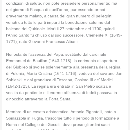
condizioni di salute, non poté presiedere personalmente; ma
nel giorno di Pasqua di quell’anno, pur essendo ormai
gravemente malato, a causa del gran numero di pellegrini
venuti da tutte le parti impartì la benedizione solenne dal
balcone del Quirinale. Morì il 27 settembre del 1700, quindi
l’Anno Santo fu chiuso dal suo successore, Clemente XI (1649-
1721), nato Giovanni Francesco Albani.
Nonostante l’assenza del Papa, sostituito dal cardinale
Emmanuel de Bouillon (1643-1715), la cerimonia di apertura
del Giubileo si svolse solennemente alla presenza della regina
di Polonia, María Cristina (1641-1716), vedova del sovrano Jan
Sobieski, e dal granduca di Toscana, Cosimo III de’ Medici
(1642-1723). La regina era entrata in San Pietro scalza e
vestita da penitente e l’enorme affluenza di fedeli passava in
ginocchio attraverso la Porta Santa.
Membro di un casato aristocratico, Antonio Pignatelli, nato a
Spinazzola in Puglia, trascorse tutto il periodo di formazione a
Roma nel Collegio dei Gesuiti, dove prese gli ordini sacri