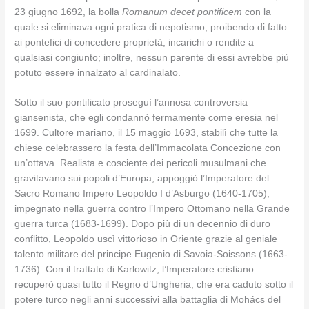
23 giugno 1692, la bolla
Romanum decet pontificem
con la
quale si eliminava ogni pratica di nepotismo, proibendo di fatto
ai pontefici di concedere proprietà, incarichi o rendite a
qualsiasi congiunto; inoltre, nessun parente di essi avrebbe più
potuto essere innalzato al cardinalato.
Sotto il suo pontificato proseguì l’annosa controversia
giansenista, che egli condannò fermamente come eresia nel
1699. Cultore mariano, il 15 maggio 1693, stabilì che tutte la
chiese celebrassero la festa dell’Immacolata Concezione con
un’ottava. Realista e cosciente dei pericoli musulmani che
gravitavano sui popoli d’Europa, appoggiò l’Imperatore del
Sacro Romano Impero Leopoldo I d’Asburgo (1640-1705),
impegnato nella guerra contro l’Impero Ottomano nella Grande
guerra turca (1683-1699). Dopo più di un decennio di duro
conflitto, Leopoldo uscì vittorioso in Oriente grazie al geniale
talento militare del principe Eugenio di Savoia-Soissons (1663-
1736). Con il trattato di Karlowitz, l’Imperatore cristiano
recuperò quasi tutto il Regno d’Ungheria, che era caduto sotto il
potere turco negli anni successivi alla battaglia di Mohács del