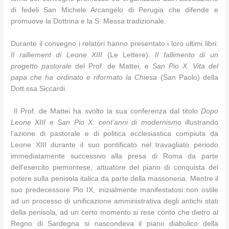
di fedeli San Michele Arcangelo di Perugia che difende e
promuove la Dottrina e la S. Messa tradizionale.
Durante il convegno i relatori hanno presentato i loro ultimi libri:
Il ralliement di Leone XIII
(Le Lettere).
Il fallimento di un
progetto pastorale
del Prof. de Mattei, e
San Pio X. Vita del
papa che ha ordinato e riformato la Chiesa
(San Paolo) della
Dott.ssa Siccardi.
Il Prof. de Mattei ha svolto la sua conferenza dal titolo
Dopo
Leone XIII e San Pio X: cent’anni di modernismo
illustrando
l’azione di pastorale e di politica ecclesiastica compiuta da
Leone XIII durante il suo pontificato nel travagliato periodo
immediatamente successivo alla presa di Roma da parte
dell’esercito piemontese, attuatore del piano di conquista del
potere sulla penisola italica da parte della massoneria. Mentre il
suo predecessore Pio IX, inizialmente manifestatosi non ostile
ad un processo di unificazione amministrativa degli antichi stati
della penisola, ad un certo momento si rese conto che dietro al
Regno di Sardegna si nascondeva il piano diabolico della