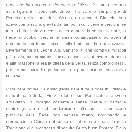
papa che ha ordinato e riformato la Chiesa
, è stata incentrata
sulla figura e il pontificato di San Pio X, uno dei più grandi
Pontefici della storia della Chiesa, un uomo di Dio, che ben
aveva compreso la gravità del tempo in cui viveva e perciò mise
in atto tutti gli sforzi necessari per opporre la Verità all’errore, la
Fede al dubbio, perché le anime continuassero ad avere il
nutrimento dei buoni pascoli della Fede per la loro salvezza.
Diversamente da Leone XIII, San Pio X, che compiva miracoli
già in vita, comprese che l’unica risposta alla deriva modernista
e alla massoneria era la difesa della Verità senza compromessi,
perché nel cuore di ogni fedele e nei popoli si mantenesse viva
la Fede.
Instaurare omnia in Christo
(restaurare tutte le cose in Cristo) è
stato il motto di San Pio X, e tutto il suo Pontificato si è svolto
attraverso un impegno costante e senza riserve di battaglia
contro gli errori del modernismo, affinché la dimensione
pubblica della Fede non venisse meno, riordinando e
riformando la Chiesa nel senso di riaffermare che solo nella
Tradizione vi è la certezza di seguire Cristo buon Pastore, Figlio