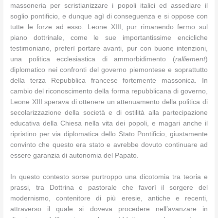
massoneria per scristianizzare i popoli italici ed assediare il
soglio pontificio, e dunque agì di conseguenza e si oppose con
tutte le forze ad esso. Leone XIII, pur rimanendo fermo sul
piano dottrinale, come le sue importantissime encicliche
testimoniano, preferì portare avanti, pur con buone intenzioni,
una politica ecclesiastica di ammorbidimento (
ralliement
)
diplomatico nei confronti del governo piemontese e soprattutto
della terza Repubblica francese fortemente massonica. In
cambio del riconoscimento della forma repubblicana di governo,
Leone XIII sperava di ottenere un attenuamento della politica di
secolarizzazione della società e di ostilità alla partecipazione
educativa della Chiesa nella vita dei popoli, e magari anche il
ripristino per via diplomatica dello Stato Pontificio, giustamente
convinto che questo era stato e avrebbe dovuto continuare ad
essere garanzia di autonomia del Papato.
In questo contesto sorse purtroppo una dicotomia tra teoria e
prassi, tra Dottrina e pastorale che favorì il sorgere del
modernismo, contenitore di più eresie, antiche e recenti,
attraverso il quale si doveva procedere nell’avanzare in