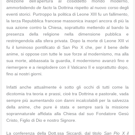
direzione dell’apertura al cosiddetto mondo moderno,
ammorbidendo
de facto
la Dottrina rispetto al nuovo corso degli
eventi storici. Purtroppo la politica di Leone XIII fu un fallimento,
la terza Repubblica francese massonica inasprì ancora di più la
sua azione contro la Chiesa, soprattutto mettendo al bando la
presenza della religione nella dimensione pubblica e
restringendola alla sfera privata. Dopo la morte di Leone XIII vi
fu il luminoso pontificato di San Pio X che, per il bene delle
anime, si oppose con tutte le sue forze al modernismo, ma alla
sua morte, abbassata la guardia, il modernismo avanzò fino e
riemergere e a riesplodere con il Vaticano II e soprattutto dopo,
fino ai nostri giorni.
Infatti anche attualmente è sotto gli occhi di tutti come la
dicotomia tra teoria e prassi, cioè tra Dottrina e pastorale, vada
sempre più aumentando con danni incalcolabili per la salvezza
della anime, che pure è stata e sempre sarà la missione
soprannaturale affidata alla Chiesa dal suo Fondatore Gesù
Cristo, Figlio di Dio e nostro Signore.
La conferenza della Dott.ssa Siccardi, dal titolo
San Pio X il