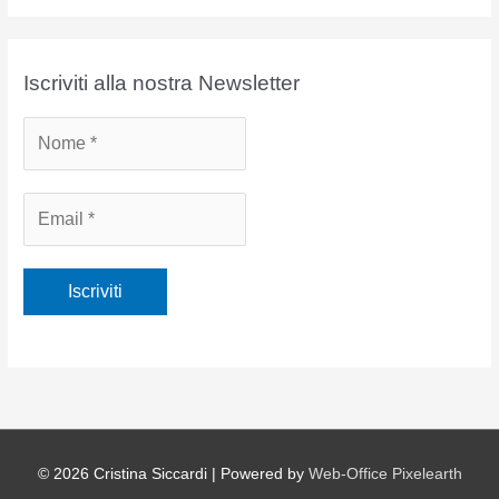
c
h
i
Iscriviti alla nostra Newsletter
v
i
© 2026
Cristina Siccardi
| Powered by
Web-Office Pixelearth