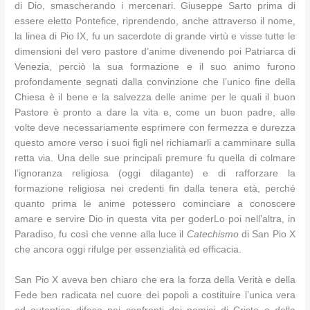
di Dio, smascherando i mercenari. Giuseppe Sarto prima di
essere eletto Pontefice, riprendendo, anche attraverso il nome,
la linea di Pio IX, fu un sacerdote di grande virtù e visse tutte le
dimensioni del vero pastore d’anime divenendo poi Patriarca di
Venezia, perciò la sua formazione e il suo animo furono
profondamente segnati dalla convinzione che l’unico fine della
Chiesa è il bene e la salvezza delle anime per le quali il buon
Pastore è pronto a dare la vita e, come un buon padre, alle
volte deve necessariamente esprimere con fermezza e durezza
questo amore verso i suoi figli nel richiamarli a camminare sulla
retta via. Una delle sue principali premure fu quella di colmare
l’ignoranza religiosa (oggi dilagante) e di rafforzare la
formazione religiosa nei credenti fin dalla tenera età, perché
quanto prima le anime potessero cominciare a conoscere
amare e servire Dio in questa vita per goderLo poi nell’altra, in
Paradiso, fu così che venne alla luce il
Catechismo
di San Pio X
che ancora oggi rifulge per essenzialità ed efficacia.
San Pio X aveva ben chiaro che era la forza della Verità e della
Fede ben radicata nel cuore dei popoli a costituire l’unica vera