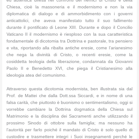
ed autentica difesa nei confronti dei nemici di Cristo e della
Chiesa, cioè la massoneria e il modernismo e non la via
diplomatica di dialogo e di ammorbidimento con i governi
anticattolici, che aveva manifestato tutto il suo fallimento
durante il pontificato di Leone XIII. Durante e dopo il Concilio
Vaticano II il modernismo è riesploso con la sua caratteristica
fondamentale di dicotomia tra Dottrina e pastorale, tra pensiero
e vita, riportando alla ribalta antiche eresie, come l’arianesimo
che nega la divinità di Cristo, o recenti eresie, come la
cosiddetta teologia della liberazione, condannata da Giovanni
Paolo II e Benedetto XVI, che piega il Cristianesimo alla
ideologia atea del comunismo.
Attraverso questa dicotomia modernista, ben illustrata sia dal
Prof. de Mattei che dalla Dott.ssa Siccardi, e in nome di una
falsa carità, che piuttosto è buonismo o sentimentalismo, oggi si
vorrebbe cambiare la Dottrina dogmatica della Chiesa sul
Matrimonio e la disciplina dei Sacramenti anche utilizzando il
prossimo Sinodo di ottobre sulla famiglia; ma nessuno ha
l’autorità per farlo poiché il mandato di Cristo è solo quello di
custodire e trasmettere integri i Suoi insegnamenti perché le