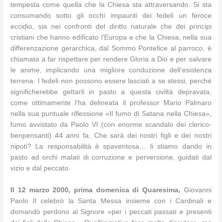
tempesta come quella che la Chiesa sta attraversando. Si sta
consumando sotto gli occhi impauriti dei fedeli un feroce
eccidio, sia nei confronti del diritto naturale che dei principi
cristiani che hanno edificato l’Europa e che la Chiesa, nella sua
differenzazione gerarchica, dal Sommo Pontefice al parroco, è
chiamata a far rispettare per rendere Gloria a Dio e per salvare
le anime, implicando una migliore conduzione dell’esistenza
terrena. I fedeli non possono essere lasciati a se stessi, perché
significherebbe gettarli in pasto a questa civiltà depravata,
come ottimamente l’ha delineata il professor Mario Palmaro
nella sua puntuale riflessione «Il fumo di Satana nella Chiesa»,
fumo avvistato da Paolo VI (con enorme scandalo dei clerico-
benpensanti) 44 anni fa. Che sarà dei nostri figli e dei nostri
nipoti? La responsabilità è spaventosa… li stiamo dando in
pasto ad orchi malati di corruzione e perversione, guidati dal
vizio e dal peccato.
Il 12 marzo 2000, prima domenica di Quaresima,
Giovanni
Paolo II celebrò la Santa Messa insieme con i Cardinali e
domandò perdono al Signore «per i peccati passati e presenti