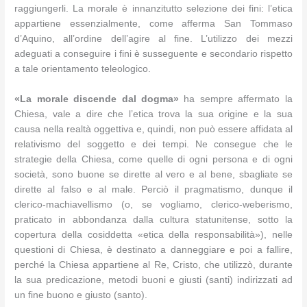
raggiungerli. La morale è innanzitutto selezione dei fini: l’etica
appartiene essenzialmente, come afferma San Tommaso
d’Aquino, all’ordine dell’agire al fine. L’utilizzo dei mezzi
adeguati a conseguire i fini è susseguente e secondario rispetto
a tale orientamento teleologico.
«La morale discende dal dogma»
ha sempre affermato la
Chiesa, vale a dire che l’etica trova la sua origine e la sua
causa nella realtà oggettiva e, quindi, non può essere affidata al
relativismo del soggetto e dei tempi. Ne consegue che le
strategie della Chiesa, come quelle di ogni persona e di ogni
società, sono buone se dirette al vero e al bene, sbagliate se
dirette al falso e al male. Perciò il pragmatismo, dunque il
clerico-machiavellismo (o, se vogliamo, clerico-weberismo,
praticato in abbondanza dalla cultura statunitense, sotto la
copertura della cosiddetta «etica della responsabilità»), nelle
questioni di Chiesa, è destinato a danneggiare e poi a fallire,
perché la Chiesa appartiene al Re, Cristo, che utilizzò, durante
la sua predicazione, metodi buoni e giusti (santi) indirizzati ad
un fine buono e giusto (santo).