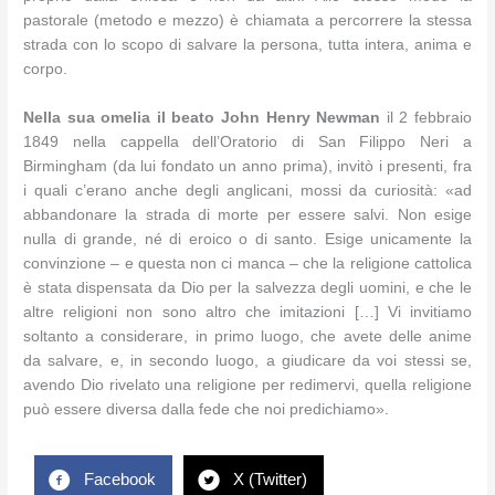
pastorale (metodo e mezzo) è chiamata a percorrere la stessa
strada con lo scopo di salvare la persona, tutta intera, anima e
corpo.
Nella sua omelia il beato John Henry Newman
il 2 febbraio
1849 nella cappella dell’Oratorio di San Filippo Neri a
Birmingham (da lui fondato un anno prima), invitò i presenti, fra
i quali c’erano anche degli anglicani, mossi da curiosità: «ad
abbandonare la strada di morte per essere salvi. Non esige
nulla di grande, né di eroico o di santo. Esige unicamente la
convinzione – e questa non ci manca – che la religione cattolica
è stata dispensata da Dio per la salvezza degli uomini, e che le
altre religioni non sono altro che imitazioni […] Vi invitiamo
soltanto a considerare, in primo luogo, che avete delle anime
da salvare, e, in secondo luogo, a giudicare da voi stessi se,
avendo Dio rivelato una religione per redimervi, quella religione
può essere diversa dalla fede che noi predichiamo».
Facebook
X (Twitter)