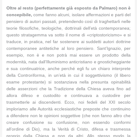
Oltre al resto (perfettamente già esposto da Palmaro) non è
concepibile,
come fanno alcuni, isolare affermazioni e parti del
pensiero di autori passati, pretendendo così di traghettarli nelle
teorie filosofiche, teologiche, dottrinali dell’età contemporanea;
questo stratagemma va sotto il nome di «criptostoricismo» e si
traduce, in pratica, nel far sostenere ai suddetti autori dottrine
contemporanee antitetiche al loro pensiero. Sant’Ignazio, per
esempio, non è e non potrà mai essere un prodotto della
modernità, nata dall’Illuminismo anticristiano e gnosticheggiante
e sua continuatrice, anche perché egli fu un chiaro interprete
della Controriforma, in un’età in cui il soggettivismo (il libero
esame protestante) si sostanziava nella presunta opinabilità
delle asserzioni che la Tradizione della Chiesa aveva fino ad
allora difeso e custodito e continuava a custodire per
trasmetterle ai discendenti. Ecco, noi fedeli del XXI secolo
imploriamo alle Autorità ecclesiastiche preposte che continuino
a difendere non le opinioni soggettive (che non fanno altro che
creare confusione su confusione, non essendo conformi
all’ordine di Dio), ma la Verità di Cristo, difesa e trasmessa
proprio dalla Chiesa e non da altri. Allo stesso modo la