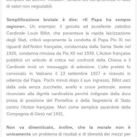
di valori non negoziabili.
Semplificazione brutale è dire: «Il Papa ha sempre
ragione».
Un esempio: il gesuita ed eccellente cattolico
Cardinale Louis Billot, che paventava la rapida laicizzazione
degli Stati, criticò aspramente la condotta di Papa Pio XI nei
riguardi dell’Action française, condannata dalla Santa Sede nel
1926, condanna rimossa da Pio XII nel 1939. L’Action française
pubblicò un articolo di critica nei confronti della Chiesa e il
Cardinale inviò un messaggio di adesione. L’alto prelato fu
convocato in Vaticano il 13 settembre 1927 e ricevuto in
udienza dal Papa. Pochi minuti dopo il suo ingresso, Billot uscì
dalla sala senza zucchetto, anello e croce pettorale: aveva
rinunciato alla dignità cardinalizia perché indignato dalla dura
presa di posizione del Pontefice e della Segreteria di Stato
contro l’Action française. Morì come semplice sacerdote della
Compagnia di Gesù nel 1931.
Non va dimenticato, inoltre, che la morale non è
unicamente
un problema di risultati e di idoneità dei mezzi per