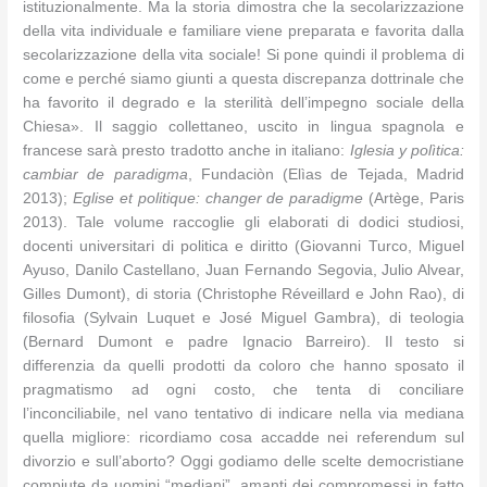
istituzionalmente. Ma la storia dimostra che la secolarizzazione
della vita individuale e familiare viene preparata e favorita dalla
secolarizzazione della vita sociale! Si pone quindi il problema di
come e perché siamo giunti a questa discrepanza dottrinale che
ha favorito il degrado e la sterilità dell’impegno sociale della
Chiesa». Il saggio collettaneo, uscito in lingua spagnola e
francese sarà presto tradotto anche in italiano:
Iglesia y polìtica:
cambiar de paradigma
, Fundaciòn (Elìas de Tejada, Madrid
2013);
Eglise et politique: changer de paradigme
(Artège, Paris
2013). Tale volume raccoglie gli elaborati di dodici studiosi,
docenti universitari di politica e diritto (Giovanni Turco, Miguel
Ayuso, Danilo Castellano, Juan Fernando Segovia, Julio Alvear,
Gilles Dumont), di storia (Christophe Réveillard e John Rao), di
filosofia (Sylvain Luquet e José Miguel Gambra), di teologia
(Bernard Dumont e padre Ignacio Barreiro). Il testo si
differenzia da quelli prodotti da coloro che hanno sposato il
pragmatismo ad ogni costo, che tenta di conciliare
l’inconciliabile, nel vano tentativo di indicare nella via mediana
quella migliore: ricordiamo cosa accadde nei referendum sul
divorzio e sull’aborto? Oggi godiamo delle scelte democristiane
compiute da uomini “mediani”, amanti dei compromessi in fatto