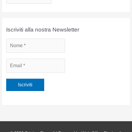
r
c
h
i
Iscriviti alla nostra Newsletter
v
i