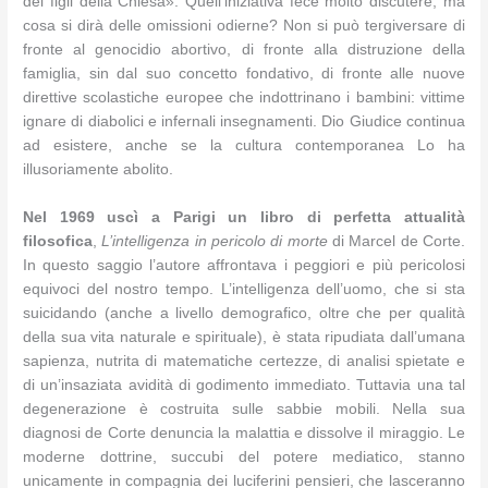
dei figli della Chiesa». Quell’iniziativa fece molto discutere, ma
cosa si dirà delle omissioni odierne? Non si può tergiversare di
fronte al genocidio abortivo, di fronte alla distruzione della
famiglia, sin dal suo concetto fondativo, di fronte alle nuove
direttive scolastiche europee che indottrinano i bambini: vittime
ignare di diabolici e infernali insegnamenti. Dio Giudice continua
ad esistere, anche se la cultura contemporanea Lo ha
illusoriamente abolito.
Nel 1969 uscì a Parigi un libro di perfetta attualità
filosofica
,
L’intelligenza in pericolo di morte
di Marcel de Corte.
In questo saggio l’autore affrontava i peggiori e più pericolosi
equivoci del nostro tempo. L’intelligenza dell’uomo, che si sta
suicidando (anche a livello demografico, oltre che per qualità
della sua vita naturale e spirituale), è stata ripudiata dall’umana
sapienza, nutrita di matematiche certezze, di analisi spietate e
di un’insaziata avidità di godimento immediato. Tuttavia una tal
degenerazione è costruita sulle sabbie mobili. Nella sua
diagnosi de Corte denuncia la malattia e dissolve il miraggio. Le
moderne dottrine, succubi del potere mediatico, stanno
unicamente in compagnia dei luciferini pensieri, che lasceranno