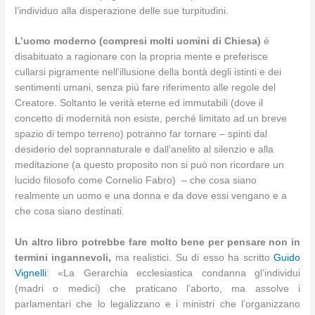
l’individuo alla disperazione delle sue turpitudini.
L’uomo moderno (compresi molti uomini di Chiesa)
è
disabituato a ragionare con la propria mente e preferisce
cullarsi pigramente nell’illusione della bontà degli istinti e dei
sentimenti umani, senza più fare riferimento alle regole del
Creatore. Soltanto le verità eterne ed immutabili (dove il
concetto di modernità non esiste, perché limitato ad un breve
spazio di tempo terreno) potranno far tornare – spinti dal
desiderio del soprannaturale e dall’anelito al silenzio e alla
meditazione (a questo proposito non si può non ricordare un
lucido filosofo come Cornelio Fabro) – che cosa siano
realmente un uomo e una donna e da dove essi vengano e a
che cosa siano destinati.
Un altro libro potrebbe fare molto bene per pensare non in
termini ingannevoli,
ma realistici. Su di esso ha scritto
Guido
Vignelli
: «La Gerarchia ecclesiastica condanna gl’individui
(madri o medici) che praticano l’aborto, ma assolve i
parlamentari che lo legalizzano e i ministri che l’organizzano