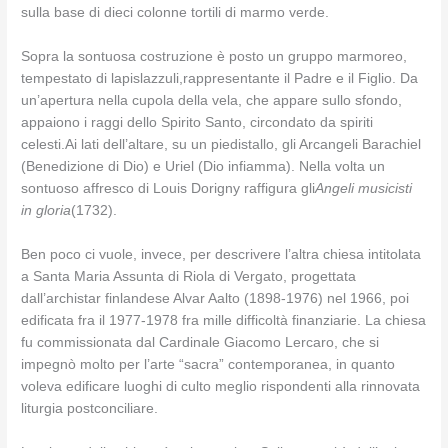
sulla base di dieci colonne tortili di marmo verde.
Sopra la sontuosa costruzione è posto un gruppo marmoreo,
tempestato di lapislazzuli,rappresentante il Padre e il Figlio. Da
un’apertura nella cupola della vela, che appare sullo sfondo,
appaiono i raggi dello Spirito Santo, circondato da spiriti
celesti.Ai lati dell’altare, su un piedistallo, gli Arcangeli Barachiel
(Benedizione di Dio) e Uriel (Dio infiamma). Nella volta un
sontuoso affresco di Louis Dorigny raffigura gli
Angeli musicisti
in gloria
(1732).
Ben poco ci vuole, invece, per descrivere l’altra chiesa intitolata
a Santa Maria Assunta di Riola di Vergato, progettata
dall’archistar finlandese Alvar Aalto (1898-1976) nel 1966, poi
edificata fra il 1977-1978 fra mille difficoltà finanziarie. La chiesa
fu commissionata dal Cardinale Giacomo Lercaro, che si
impegnò molto per l’arte “sacra” contemporanea, in quanto
voleva edificare luoghi di culto meglio rispondenti alla rinnovata
liturgia postconciliare.