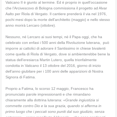
Vaticano II è giunto al termine. Ed è proprio in quell’occasione
che l’Arcivescovo di Bologna commissiona il progetto ad Alvar
Aalto per Riola di Vergato. Il cantiere prenderà il via nel 1976,
pochi mesi dopo la morte dell’architetto (maggio) e nello stesso
anno morirà Lercaro (ottobre).
Nessuno, né Lercaro ai suoi tempi, né il Papa oggi, che ha
celebrato con enfasi i 500 anni della Rivoluzione luterana, può
imporre ai cattolici di adorare il Santissimo in chiese bivalenti
come quella di Riola di Vergato, dove si ambienterebbe bene la
statua dell’eresiarca Martin Lutero, quella trionfalmente
condotta in Vaticano il 13 ottobre del 2016, giorno di inizio
dell’anno giubilare per i 100 anni delle apparizioni di Nostra
Signora di Fatima.
Proprio a Fatima, lo scorso 12 maggio, Francesco ha
pronunciato parole impressionanti e che rimandano
chiaramente alla dottrina luterana: «
Grande ingiustizia si
commette contro Dio e la sua grazia, quando si afferma in
primo luogo che i peccati sono puniti dal suo giudizio, senza