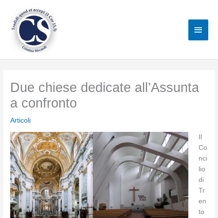
Vai
al
Men
contenuto
princ
Due chiese dedicate all’Assunta
a confronto
Articoli
Il
Co
nci
lio
di
Tr
en
to