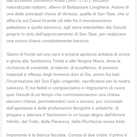
dall’architetto Domenico Rossi (1657-1737), svizzero
naturalizzato italiano, allievo di Baldassare Longhena. Autore di
una delle principali chiese di Venezia, quella di San Stae, che si
affaccia sul Canal Grande (di stile fra il neoclassicismo
palladiano e quello barocco), egli viene interpellato dai Gesuiti
proprio in virtù dell’apprezzamento di San Stae, per realizzare
una nuova chiesa completamente barocca.
Siamo di fronte ad una vera e propria apoteosi artistica di onore
e gloria alla Santissima Trinità e alla Vergine Maria, dove la
ricchezza di creatività, di talento, di eccellenza, di preziosi
materiali è riflesso degli immensi doni di Dio, primo fra tutti:
l’incarnazione del Suo Figlio unigenito, sacrificatosi per la nostra
salvezza. E noi fedeli ci compiacciamo e ringraziamo di cuore
quei Gesuiti di un tempo che commissionarono una chiesa
davvero chiesa, permettendoci così e ancora, pur circondati
dall’apostasia e dalle profanazioni liturgiche e artistiche, di
pregare e adorare il Santissimo in un luogo degno dell’Amore
Infinito, del Tutto, della Pienezza, della Ricchezza senza limiti.
Imponente è la bianca facciata. Consta di due ordini: il primo è