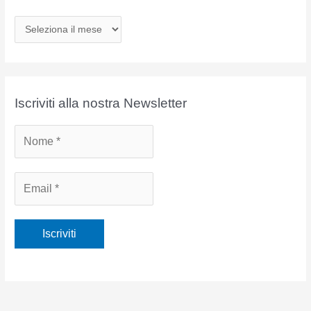
A
r
c
h
i
Iscriviti alla nostra Newsletter
v
i