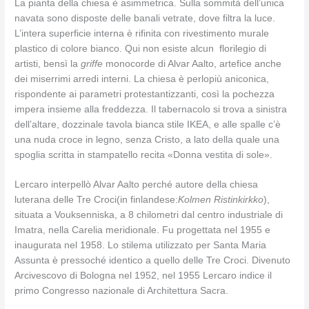
La pianta della chiesa è asimmetrica. Sulla sommità dell’unica
navata sono disposte delle banali vetrate, dove filtra la luce.
L’intera superficie interna è rifinita con rivestimento murale
plastico di colore bianco. Qui non esiste alcun florilegio di
artisti, bensì la
griffe
monocorde di Alvar Aalto, artefice anche
dei miserrimi arredi interni. La chiesa è perlopiù aniconica,
rispondente ai parametri protestantizzanti, così la pochezza
impera insieme alla freddezza. Il tabernacolo si trova a sinistra
dell’altare, dozzinale tavola bianca stile IKEA, e alle spalle c’è
una nuda croce in legno, senza Cristo, a lato della quale una
spoglia scritta in stampatello recita «Donna vestita di sole».
Lercaro interpellò Alvar Aalto perché autore della chiesa
luterana delle Tre Croci(in finlandese:
Kolmen Ristinkirkko
),
situata a Vouksenniska, a 8 chilometri dal centro industriale di
Imatra, nella Carelia meridionale. Fu progettata nel 1955 e
inaugurata nel 1958. Lo stilema utilizzato per Santa Maria
Assunta è pressoché identico a quello delle Tre Croci. Divenuto
Arcivescovo di Bologna nel 1952, nel 1955 Lercaro indice il
primo Congresso nazionale di Architettura Sacra.