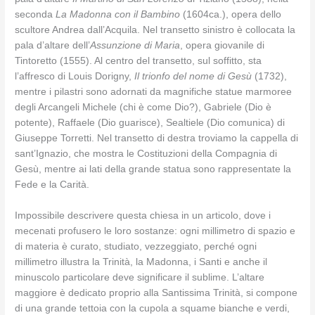
seconda
La Madonna con il Bambino
(1604ca.), opera dello
scultore Andrea dall’Acquila. Nel transetto sinistro è collocata la
pala d’altare dell’
Assunzione di Maria
, opera giovanile di
Tintoretto (1555). Al centro del transetto, sul soffitto, sta
l’affresco di Louis Dorigny,
Il trionfo del nome di Gesù
(1732),
mentre i pilastri sono adornati da magnifiche statue marmoree
degli Arcangeli Michele (chi è come Dio?), Gabriele (Dio è
potente), Raffaele (Dio guarisce), Sealtiele (Dio comunica) di
Giuseppe Torretti. Nel transetto di destra troviamo la cappella di
sant’Ignazio, che mostra le Costituzioni della Compagnia di
Gesù, mentre ai lati della grande statua sono rappresentate la
Fede e la Carità.
Impossibile descrivere questa chiesa in un articolo, dove i
mecenati profusero le loro sostanze: ogni millimetro di spazio e
di materia è curato, studiato, vezzeggiato, perché ogni
millimetro illustra la Trinità, la Madonna, i Santi e anche il
minuscolo particolare deve significare il sublime. L’altare
maggiore è dedicato proprio alla Santissima Trinità, si compone
di una grande tettoia con la cupola a squame bianche e verdi,