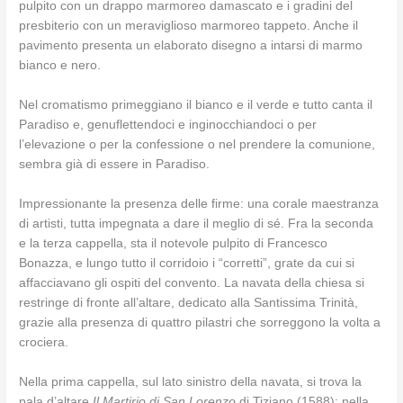
pulpito con un drappo marmoreo damascato e i gradini del
presbiterio con un meraviglioso marmoreo tappeto. Anche il
pavimento presenta un elaborato disegno a intarsi di marmo
bianco e nero.
Nel cromatismo primeggiano il bianco e il verde e tutto canta il
Paradiso e, genuflettendoci e inginocchiandoci o per
l’elevazione o per la confessione o nel prendere la comunione,
sembra già di essere in Paradiso.
Impressionante la presenza delle firme: una corale maestranza
di artisti, tutta impegnata a dare il meglio di sé. Fra la seconda
e la terza cappella, sta il notevole pulpito di Francesco
Bonazza, e lungo tutto il corridoio i “corretti”, grate da cui si
affacciavano gli ospiti del convento. La navata della chiesa si
restringe di fronte all’altare, dedicato alla Santissima Trinità,
grazie alla presenza di quattro pilastri che sorreggono la volta a
crociera.
Nella prima cappella, sul lato sinistro della navata, si trova la
pala d’altare
Il Martirio di San Lorenzo
di Tiziano (1588); nella