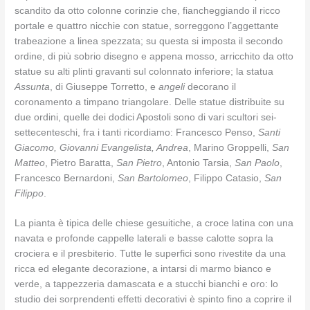
scandito da otto colonne corinzie che, fiancheggiando il ricco
portale e quattro nicchie con statue, sorreggono l’aggettante
trabeazione a linea spezzata; su questa si imposta il secondo
ordine, di più sobrio disegno e appena mosso, arricchito da otto
statue su alti plinti gravanti sul colonnato inferiore; la statua
Assunta
, di Giuseppe Torretto, e
angeli
decorano il
coronamento a timpano triangolare. Delle statue distribuite su
due ordini, quelle dei dodici Apostoli sono di vari scultori sei-
settecenteschi, fra i tanti ricordiamo: Francesco Penso,
Santi
Giacomo, Giovanni Evangelista, Andrea
, Marino Groppelli,
San
Matteo
, Pietro Baratta,
San Pietro
, Antonio Tarsia,
San Paolo
,
Francesco Bernardoni,
San Bartolomeo
, Filippo Catasio,
San
Filippo
.
La pianta è tipica delle chiese gesuitiche, a croce latina con una
navata e profonde cappelle laterali e basse calotte sopra la
crociera e il presbiterio. Tutte le superfici sono rivestite da una
ricca ed elegante decorazione, a intarsi di marmo bianco e
verde, a tappezzeria damascata e a stucchi bianchi e oro: lo
studio dei sorprendenti effetti decorativi è spinto fino a coprire il