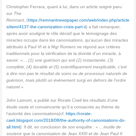
Christopher Ferrara, quant à lui, dans un article soigné paru
sur
The
Remnant,
(
https://remnantnewspaper.com/web/index.php/article
s/item/4137-the-canonization-crisis-part-ii
) a fait remarquer,
après avoir souligné le rôle décisif que le témoignage des
miracles occupe dans les canonisations, qu’aucun des miracles
attribués à Paul VI et à Mgr Romero ne répond aux critères
traditionnels pour la vérification de la divinité d’un miracle, à
savoir: «…
(1) une guérison qui soit (2) instantanée, (3)
complète, (4) durable et (5) scientifiquement inexplicable, c’est
à dire non pas le résultat de soins ou de processus naturels de
guérison, mais plutôt un évènement surgi en dehors de l’ordre
naturel
».
John Lamont, a publié sur
Rorate Coeli
les résultats d’une
étude vaste et convaincante qu’il a consacrée au thème de
l’autorité des canonisations(cf.:
https://rorate-
caeli.blogspot.com/2018/08/the-authority-of-canonisations-do-
all.html
).
Il dit, en conclusion de son enquête :
« …inutile de
soutenir que la canonisation de Jean XXIII et de Jean Paul II