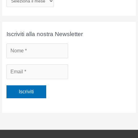
r
c
h
i
Iscriviti alla nostra Newsletter
v
i