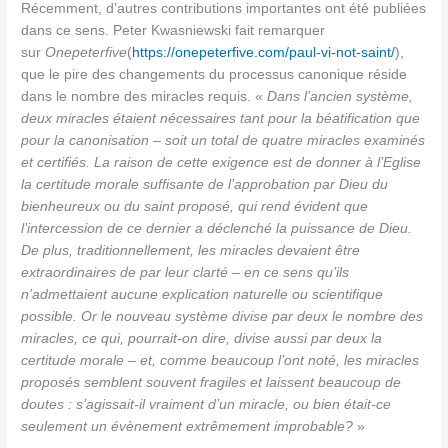
Récemment, d’autres contributions importantes ont été publiées
dans ce sens. Peter Kwasniewski fait remarquer
sur
Onepeterfive
(
https://onepeterfive.com/paul-vi-not-saint/
),
que le pire des changements du processus canonique réside
dans le nombre des miracles requis. «
Dans l’ancien système,
deux miracles étaient nécessaires tant pour la béatification que
pour la canonisation – soit un total de quatre miracles examinés
et certifiés. La raison de cette exigence est de donner à l’Eglise
la certitude morale suffisante de l’approbation par Dieu du
bienheureux ou du saint proposé, qui rend évident que
l’intercession de ce dernier a déclenché la puissance de Dieu.
De plus, traditionnellement, les miracles devaient être
extraordinaires de par leur clarté – en ce sens qu’ils
n’admettaient aucune explication naturelle ou scientifique
possible. Or le nouveau système divise par deux le nombre des
miracles, ce qui, pourrait-on dire, divise aussi par deux la
certitude morale – et, comme beaucoup l’ont noté, les miracles
proposés semblent souvent fragiles et laissent beaucoup de
doutes : s’agissait-il vraiment d’un miracle, ou bien était-ce
seulement un évènement extrêmement improbable?
»