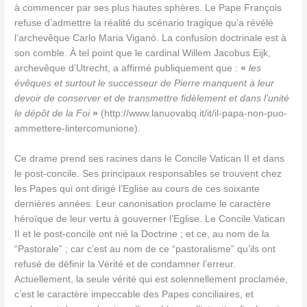
à commencer par ses plus hautes sphères. Le Pape François
refuse d’admettre la réalité du scénario tragique qu’a révélé
l’archevêque Carlo Maria Viganò. La confusion doctrinale est à
son comble. À tel point que le cardinal Willem Jacobus Eijk,
archevêque d’Utrecht, a affirmé publiquement que :
«
les
évêques et surtout le successeur de Pierre manquent à leur
devoir de conserver et de transmettre fidèlement et dans l’unité
le dépôt de la Foi
»
(http://www.lanuovabq.it/it/il-papa-non-puo-
ammettere-lintercomunione).
Ce drame prend ses racines dans le Concile Vatican II et dans
le post-concile. Ses principaux responsables se trouvent chez
les Papes qui ont dirigé l’Eglise au cours de ces soixante
dernières années. Leur canonisation proclame le caractère
héroïque de leur vertu à gouverner l’Eglise. Le Concile Vatican
II et le post-concile ont nié la Doctrine ; et ce, au nom de la
“Pastorale” ; car c’est au nom de ce “pastoralisme” qu’ils ont
refusé de définir la Vérité et de condamner l’erreur.
Actuellement, la seule vérité qui est solennellement proclamée,
c’est le caractère impeccable des Papes conciliaires, et