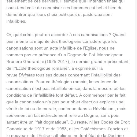
seulement de ces derniers. Il semble que l’intention finale qui
sous-tend celle de canoniser ces hommes est bel et bien de
démontrer que leurs choix politiques et pastoraux sont
infaillibles.
Or, quel crédit peut-on accorder à ces canonisations ? Quand
bien même la majorité des théologiens considère que les
canonisations sont un acte infaillible de l’Eglise, nous ne
sommes pas en présence d’un Dogme de Foi. Monseigneur
Brunero Gherardini (1925-2017), le dernier grand représentant
de l’“Ecole théologique romaine”, a exprimé sur la
revue
Divinitas
tous ses doutes concernant l’infaillibilité des
canonisations. Pour ce théologien romain, la sentence de
canonisation n’est pas infaillible en soi, dans la mesure où les
conditions de l’infaillibilité font défaut. À commencer par le fait
que la canonisation n’a pas pour objet direct ou explicite une
vérité de foi ou de morale, contenue dans la Révélation ; mais
seulement un fait indirectement relié au Dogme, sans pour
autant être un “fait dogmatique”. Du reste, ni les Codes de Droit
Canonique de 1917 et de 1983, ni les Catéchismes -l’ancien et
le nouveau- de l’Eglise catholique, ne font état de la Doctrine