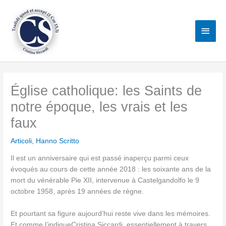
Vai
al
Men
contenuto
princ
Église catholique: les Saints de
notre époque, les vrais et les
faux
Articoli
,
Hanno Scritto
Il est un anniversaire qui est passé inaperçu parmi ceux
évoqués au cours de cette année 2018 : les soixante ans de la
mort du vénérable Pie XII, intervenue à Castelgandolfo le 9
octobre 1958, après 19 années de règne.
Et pourtant sa figure aujourd’hui reste vive dans les mémoires.
Et comme l’indiqueCristina Siccardi, essentiellement à travers