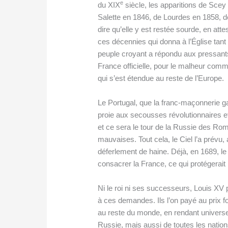
e
du XIX
siècle, les apparitions de Scey
Salette en 1846, de Lourdes en 1858, de
dire qu’elle y est restée sourde, en atte
ces décennies qui donna à l’Église tant
peuple croyant a répondu aux pressants 
France officielle, pour le malheur com
qui s’est étendue au reste de l’Europe.
Le Portugal, que la franc-maçonnerie g
proie aux secousses révolutionnaires et
et ce sera le tour de la Russie des R
mauvaises. Tout cela, le Ciel l’a prév
déferlement de haine. Déjà, en 1689, l
consacrer la France, ce qui protégerait
Ni le roi ni ses successeurs, Louis XV pu
à ces demandes. Ils l’on payé au prix fo
au reste du monde, en rendant universel
Russie, mais aussi de toutes les nati