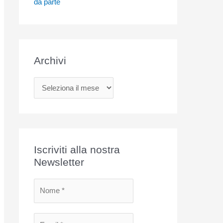
da parte
Archivi
A
r
c
h
i
Iscriviti alla nostra
v
Newsletter
i