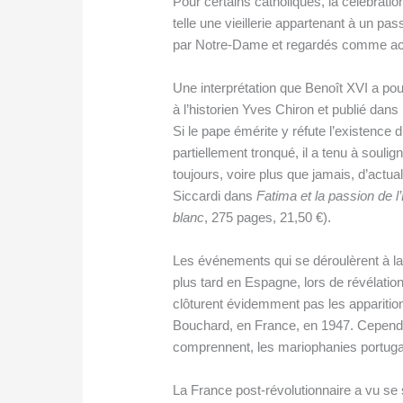
Pour certains catholiques, la célébrati
telle une vieillerie appartenant à un p
par Notre-Dame et regardés comme accom
Une interprétation que Benoît XVI a po
à l’historien Yves Chiron et publié dans 
Si le pape émérite y réfute l’existence 
partiellement tronqué, il a tenu à soul
toujours, voire plus que jamais, d’actu
Siccardi dans
Fatima et la passion de l
blanc
, 275 pages, 21,50 €).
Les événements qui se déroulèrent à la 
plus tard en Espagne, lors de révélatio
clôturent évidemment pas les apparitions 
Bouchard, en France, en 1947. Cependa
comprennent, les mariophanies portugai
La France post-révolutionnaire a vu se