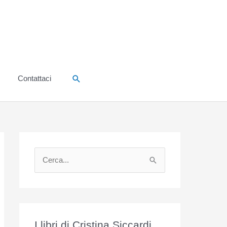
Cerca
Contattaci
C
e
r
c
a
I libri di Cristina Siccardi