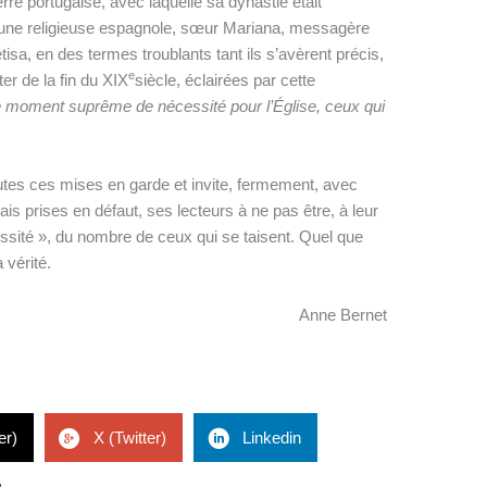
terre portugaise, avec laquelle sa dynastie était
o, une religieuse espagnole, sœur Mariana, messagère
a, en des termes troublants tant ils s’avèrent précis,
e
er de la fin du XIX
siècle, éclairées par cette
 moment suprême de nécessité pour l’Église, ceux qui
toutes ces mises en garde et invite, fermement, avec
is prises en défaut, ses lecteurs à ne pas être, à leur
sité », du nombre de ceux qui se taisent. Quel que
a vérité.
Anne Bernet
er)
X (Twitter)
Linkedin