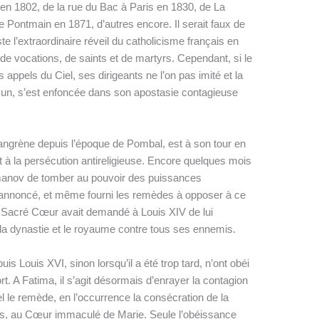
 en 1802, de la rue du Bac à Paris en 1830, de La
 Pontmain en 1871, d’autres encore. Il serait faux de
ste l’extraordinaire réveil du catholicisme français en
 de vocations, de saints et de martyrs. Cependant, si le
appels du Ciel, ses dirigeants ne l’on pas imité et la
mun, s’est enfoncée dans son apostasie contagieuse
angrène depuis l’époque de Pombal, est à son tour en
 à la persécution antireligieuse. Encore quelques mois
omanov de tomber au pouvoir des puissances
u, annoncé, et même fourni les remèdes à opposer à ce
e Sacré Cœur avait demandé à Louis XIV de lui
 la dynastie et le royaume contre tous ses ennemis.
is Louis XVI, sinon lorsqu’il a été trop tard, n’ont obéi
rt. A Fatima, il s’agit désormais d’enrayer la contagion
 le remède, en l’occurrence la consécration de la
ons, au Cœur immaculé de Marie. Seule l’obéissance