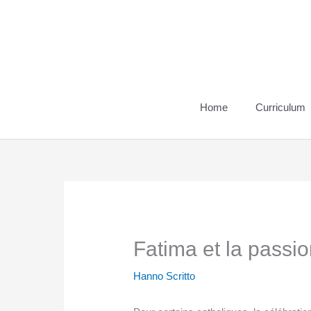
Vai
al
contenuto
Home
Curriculum
Fatima et la passio
Hanno Scritto