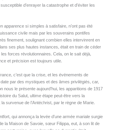
susceptible d’enrayer la catastrophe et d’éviter les
apparence si simples à satisfaire, n’ont pas été
uissance civile mais par les souverains pontifes
très finement, soulignant combien elles intervinrent en
dans ses plus hautes instances, était en train de céder
es forces révolutionnaires. Cela, on le sait déjà,
ce et précision est toujours utile.
France, c’est que la crise, et les événements de
date par des mystiques et des âmes privilégiés, car,
on nous le présente aujourd’hui, les apparitions de 1917
stoire du Salut, ultime étape peut-être vers la
 la survenue de l’Antéchrist, par le règne de Marie.
tfort, qui annonça la levée d’une armée mariale surgie
e la Maison de Savoie, sœur Filippa, eut, à son lit de