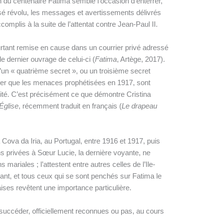
on du centenaire Fatima semble l’occasion d’enterrer,
assé révolu, les messages et avertissements délivrés
plis à la suite de l’attentat contre Jean-Paul II.
urtant remise en cause dans un courrier privé adressé
le dernier ouvrage de celui-ci (
Fatima
, Artège, 2017).
d’un « quatrième secret », ou un troisième secret
igner que les menaces prophétisées en 1917, sont
alité. C’est précisément ce que démontre Cristina
’Église
, récemment traduit en français (
Le drapeau
Cova da Iria, au Portugal, entre 1916 et 1917, puis
ns privées à Sœur Lucie, la dernière voyante, ne
mariales ; l’attestent entre autres celles de l’Ile-
nt, et tous ceux qui se sont penchés sur Fatima le
ses revêtent une importance particulière.
 succéder, officiellement reconnues ou pas, au cours