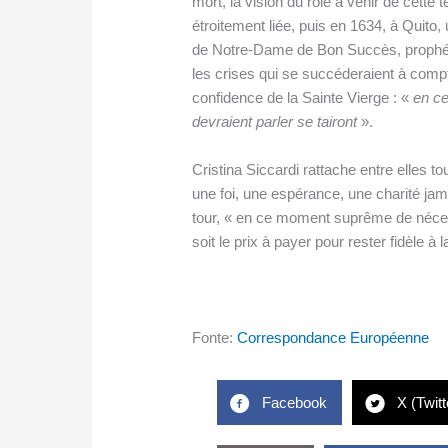
mort, la vision du rôle à venir de cette 
étroitement liée, puis en 1634, à Quit
de Notre-Dame de Bon Succès, prophétis
les crises qui se succéderaient à compt
confidence de la Sainte Vierge : «
en ce
devraient parler se tairont
».
Cristina Siccardi rattache entre elles 
une foi, une espérance, une charité jama
tour, « en ce moment suprême de néces
soit le prix à payer pour rester fidèle à l
Fonte:
Correspondance Européenne
Facebook
X (Twitt