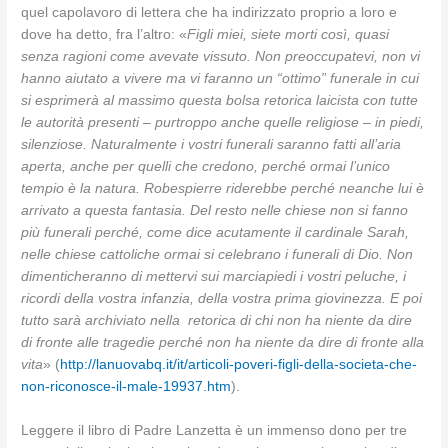
quel capolavoro di lettera che ha indirizzato proprio a loro e
dove ha detto, fra l’altro: «
Figli miei, siete morti così, quasi
senza ragioni come avevate vissuto. Non preoccupatevi, non vi
hanno aiutato a vivere ma vi faranno un “ottimo” funerale in cui
si esprimerà al massimo questa bolsa retorica laicista con tutte
le autorità presenti – purtroppo anche quelle religiose – in piedi,
silenziose. Naturalmente i vostri funerali saranno fatti all’aria
aperta, anche per quelli che credono, perché ormai l’unico
tempio è la natura. Robespierre riderebbe perché neanche lui è
arrivato a questa fantasia. Del resto nelle chiese non si fanno
più funerali perché, come dice acutamente il cardinale Sarah,
nelle chiese cattoliche ormai si celebrano i funerali di Dio. Non
dimenticheranno di mettervi sui marciapiedi i vostri peluche, i
ricordi della vostra infanzia, della vostra prima giovinezza. E poi
tutto sarà archiviato nella retorica di chi non ha niente da dire
di fronte alle tragedie perché non ha niente da dire di fronte alla
vita
» (
http://lanuovabq.it/it/articoli-poveri-figli-della-societa-che-
non-riconosce-il-male-19937.htm
).
Leggere il libro di Padre Lanzetta è un immenso dono per tre