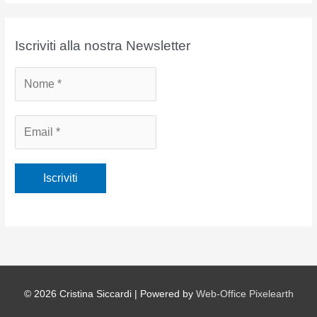
c
h
i
Iscriviti alla nostra Newsletter
v
i
© 2026
Cristina Siccardi
| Powered by
Web-Office Pixelearth