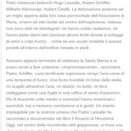
Padri missionari tedeschi Hugo Lassalle, Hubert Schiffer,
Wilhelm Kleinsorge, Hubert Cieslik. La detonazione avvenne ad
un miglio appena dalla loro casa parrocchiale dell’Assunzione di
Maria, ovvero ad otto isolati dal centro dell’esplosione, tuttavia
non sono stati né disintegrati, né hanno subito radiazioni, né
hanno patito danni seri (escluse alcune ferite dovute a schegge
di vetro o colpi d’urto)… come se uno scudo invisibile li avesse
protetti all’interno dell’edificio rimasto in piedi.
Avevano appena terminato di celebrare la Santa Messa e si
erano recati a fare colazione: «
Improvvisamente
», racconterà
Padre Schiffer, «
una terrificante esplosione riempì l’aria come di
una tempesta di fuoco. Una forza invisibile mi tolse dalla sedia,
mi scagliò attraverso l’aria, mi sbalzò, mi buttò, mi fece
volteggiare come una foglia in una raffica di vento d’autunno
».
Più di duecento volte medici e scienziati hanno esaminato i
sacerdoti, ma a nessuna conclusione si è giunti. Un evento
inspiegabile per la scienza umana che Padre Lassalle ha
raccontato e documentato nel libro
Il Rosario di Hiroshima
.
Oggi, nel centro della riscostruita città giapponese, si trova una