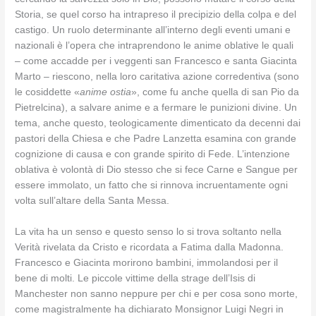
Storia, se quel corso ha intrapreso il precipizio della colpa e del
castigo. Un ruolo determinante all’interno degli eventi umani e
nazionali è l’opera che intraprendono le anime oblative le quali
– come accadde per i veggenti san Francesco e santa Giacinta
Marto – riescono, nella loro caritativa azione corredentiva (sono
le cosiddette «
anime ostia
», come fu anche quella di san Pio da
Pietrelcina), a salvare anime e a fermare le punizioni divine. Un
tema, anche questo, teologicamente dimenticato da decenni dai
pastori della Chiesa e che Padre Lanzetta esamina con grande
cognizione di causa e con grande spirito di Fede. L’intenzione
oblativa è volontà di Dio stesso che si fece Carne e Sangue per
essere immolato, un fatto che si rinnova incruentamente ogni
volta sull’altare della Santa Messa.
La vita ha un senso e questo senso lo si trova soltanto nella
Verità rivelata da Cristo e ricordata a Fatima dalla Madonna.
Francesco e Giacinta morirono bambini, immolandosi per il
bene di molti. Le piccole vittime della strage dell’Isis di
Manchester non sanno neppure per chi e per cosa sono morte,
come magistralmente ha dichiarato Monsignor Luigi Negri in