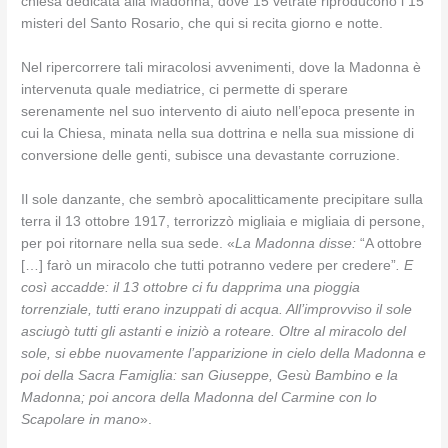
chiesa dedicata alla Madonna, dove 15 vetrate riproducono i 15
misteri del Santo Rosario, che qui si recita giorno e notte.
Nel ripercorrere tali miracolosi avvenimenti, dove la Madonna è
intervenuta quale mediatrice, ci permette di sperare
serenamente nel suo intervento di aiuto nell’epoca presente in
cui la Chiesa, minata nella sua dottrina e nella sua missione di
conversione delle genti, subisce una devastante corruzione.
Il sole danzante, che sembrò apocalitticamente precipitare sulla
terra il 13 ottobre 1917, terrorizzò migliaia e migliaia di persone,
per poi ritornare nella sua sede. «
La Madonna disse:
“A ottobre
[…] farò un miracolo che tutti potranno vedere per credere”
. E
così accadde: il 13 ottobre ci fu dapprima una pioggia
torrenziale, tutti erano inzuppati di acqua. All’improvviso il sole
asciugò tutti gli astanti e iniziò a roteare. Oltre al miracolo del
sole, si ebbe nuovamente l’apparizione in cielo della Madonna e
poi della Sacra Famiglia: san Giuseppe, Gesù Bambino e la
Madonna; poi ancora della Madonna del Carmine con lo
Scapolare in mano
».