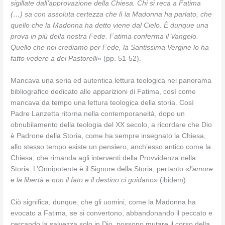
sigillate dall’approvazione della Chiesa. Chi si reca a Fatima
(…) sa con assoluta certezza che lì la Madonna ha parlato, che
quello che la Madonna ha detto viene dal Cielo. È dunque una
prova in più della nostra Fede. Fatima conferma il Vangelo.
Quello che noi crediamo per Fede, la Santissima Vergine lo ha
fatto vedere a dei Pastorelli
» (pp. 51-52).
Mancava una seria ed autentica lettura teologica nel panorama
bibliografico dedicato alle apparizioni di Fatima, così come
mancava da tempo una lettura teologica della storia. Così
Padre Lanzetta ritorna nella contemporaneità, dopo un
obnubilamento della teologia del XX secolo, a ricordare che Dio
è Padrone della Storia, come ha sempre insegnato la Chiesa,
allo stesso tempo esiste un pensiero, anch’esso antico come la
Chiesa, che rimanda agli interventi della Provvidenza nella
Storia. L’Onnipotente è il Signore della Storia, pertanto «
l’amore
e la libertà e non il fato e il destino ci guidano
» (ibidem).
Ciò significa, dunque, che gli uomini, come la Madonna ha
evocato a Fatima, se si convertono, abbandonando il peccato e
cercando la salvezza solo in Dio, possono mutare il corso della