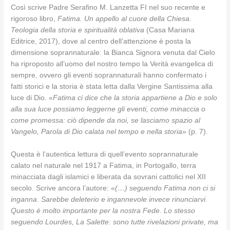
Così scrive Padre Serafino M. Lanzetta FI nel suo recente e
rigoroso libro,
Fatima. Un appello al cuore della Chiesa.
Teologia della storia e spiritualità oblativa
(Casa Mariana
Editrice, 2017), dove al centro dell’attenzione è posta la
dimensione soprannaturale: la Bianca Signora venuta dal Cielo
ha riproposto all’uomo del nostro tempo la Verità evangelica di
sempre, ovvero gli eventi soprannaturali hanno confermato i
fatti storici e la storia è stata letta dalla Vergine Santissima alla
luce di Dio. «
Fatima ci dice che la storia appartiene a Dio e solo
alla sua luce possiamo leggerne gli eventi, come minaccia o
come promessa: ciò dipende da noi, se lasciamo spazio al
Vangelo, Parola di Dio calata nel tempo e nella storia
» (p. 7).
Questa è l’autentica lettura di quell’evento soprannaturale
calato nel naturale nel 1917 a Fatima, in Portogallo, terra
minacciata dagli islamici e liberata da sovrani cattolici nel XII
secolo. Scrive ancora l’autore: «
(…) seguendo Fatima non ci si
inganna. Sarebbe deleterio e ingannevole invece rinunciarvi.
Questo è molto importante per la nostra Fede. Lo stesso
seguendo Lourdes, La Salette: sono tutte rivelazioni private, ma