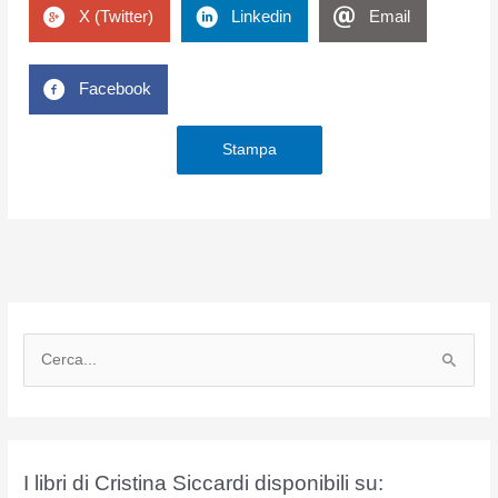
X (Twitter)
Linkedin
Email
Facebook
Stampa
C
e
r
c
a
I libri di Cristina Siccardi disponibili su:
: