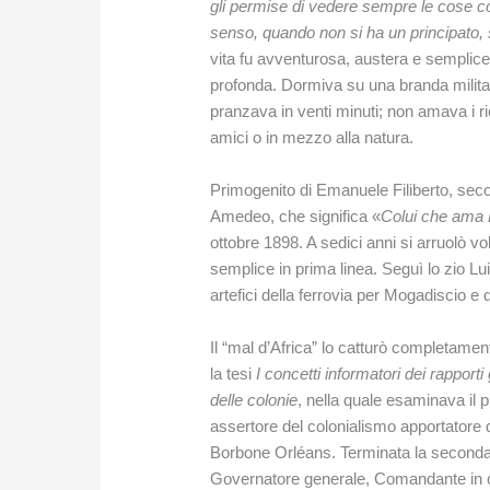
gli permise di vedere sempre le cose c
senso, quando non si ha un principato,
vita fu avventurosa, austera e semplice;
profonda. Dormiva su una branda militar
pranzava in venti minuti; non amava i r
amici o in mezzo alla natura.
Primogenito di Emanuele Filiberto, sec
Amedeo, che significa «
Colui che ama 
ottobre 1898. A sedici anni si arruolò v
semplice in prima linea. Seguì lo zio Lu
artefici della ferrovia per Mogadiscio e 
Il “mal d’Africa” lo catturò completame
la tesi
I concetti informatori dei rapporti 
delle colonie
, nella quale esaminava il 
assertore del colonialismo apportatore 
Borbone Orléans. Terminata la seconda g
Governatore generale, Comandante in capo