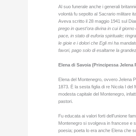
Al suo funerale anche i generali britann
volontà fu sepolto al Sacrario militare i
Aveva scritto il 28 maggio 1941 sul Diar
prego in quest’ora divina in cui il giorn
pace, in stato di euforia spirituale; rin
le gioie e i dolori che Egli mi ha mandat
favori, pago solo di esaltarne la grande
Elena di Savoia (Principessa Jelena 
Elena del Montenegro, ovvero Jelena Pe
1873. È la sesta figlia di re Nicola I de
modesta capitale del Montenegro, infatt
pastori.
Fu educata ai valori forti dell’unione fa
Montenegro si svolgeva in francese e si 
poesia; poeta lo era anche Elena che scri