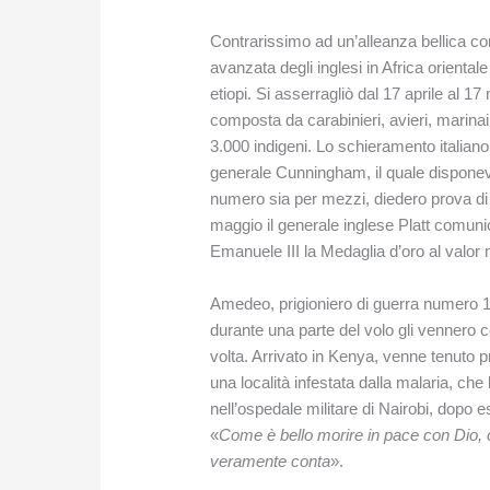
Contrarissimo ad un’alleanza bellica con
avanzata degli inglesi in Africa oriental
etiopi. Si asserragliò dal 17 aprile al 
composta da carabinieri, avieri, marinai
3.000 indigeni. Lo schieramento italiano
generale Cunningham, il quale disponeva d
numero sia per mezzi, diedero prova di 
maggio il generale inglese Platt comuni
Emanuele III la Medaglia d’oro al valor m
Amedeo, prigioniero di guerra numero 1
durante una parte del volo gli vennero ce
volta. Arrivato in Kenya, venne tenuto p
una località infestata dalla malaria, che
nell’ospedale militare di Nairobi, dopo 
«
Come è bello morire in pace con Dio, 
veramente conta
».