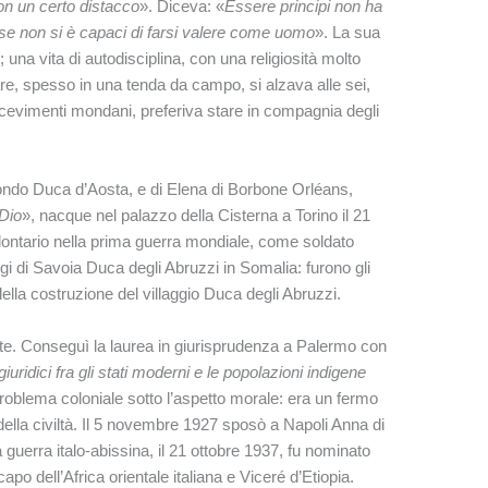
on un certo distacco
». Diceva: «
Essere principi non ha
 se non si è capaci di farsi valere come uomo
». La sua
 una vita di autodisciplina, con una religiosità molto
e, spesso in una tenda da campo, si alzava alle sei,
icevimenti mondani, preferiva stare in compagnia degli
ondo Duca d’Aosta, e di Elena di Borbone Orléans,
Dio
», nacque nel palazzo della Cisterna a Torino il 21
olontario nella prima guerra mondiale, come soldato
igi di Savoia Duca degli Abruzzi in Somalia: furono gli
della costruzione del villaggio Duca degli Abruzzi.
nte. Conseguì la laurea in giurisprudenza a Palermo con
giuridici fra gli stati moderni e le popolazioni indigene
problema coloniale sotto l’aspetto morale: era un fermo
della civiltà. Il 5 novembre 1927 sposò a Napoli Anna di
uerra italo-abissina, il 21 ottobre 1937, fu nominato
 dell’Africa orientale italiana e Viceré d’Etiopia.