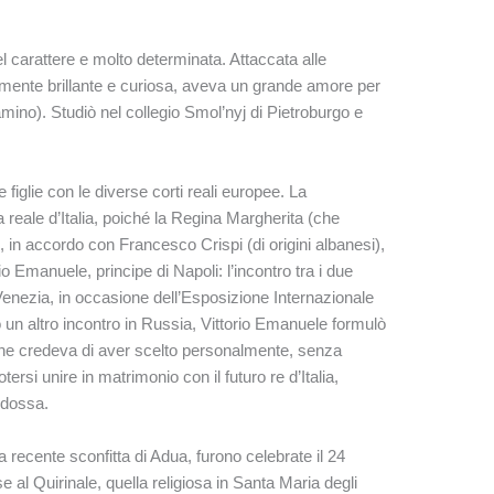
 carattere e molto determinata. Attaccata alle
a mente brillante e curiosa, aveva un grande amore per
iclamino). Studiò nel collegio Smol’nyj di Pietroburgo e
 figlie con le diverse corti reali europee. La
 reale d’Italia, poiché la Regina Margherita (che
, in accordo con Francesco Crispi (di origini albanesi),
orio Emanuele, principe di Napoli: l’incontro tra i due
Venezia, in occasione dell’Esposizione Internazionale
un altro incontro in Russia, Vittorio Emanuele formulò
i che credeva di aver scelto personalmente, senza
ersi unire in matrimonio con il futuro re d’Italia,
todossa.
 recente sconfitta di Adua, furono celebrate il 24
se al Quirinale, quella religiosa in Santa Maria degli