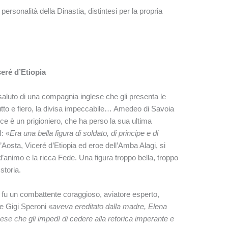
 personalità della Dinastia, distintesi per la propria
eré d’Etiopia
aluto di una compagnia inglese che gli presenta le
ciutto e fiero, la divisa impeccabile… Amedeo di Savoia
e è un prigioniero, che ha perso la sua ultima
I: «
Era una bella figura di soldato, di principe e di
Aosta, Viceré d’Etiopia ed eroe dell’Amba Alagi, si
à d’animo e la ricca Fede. Una figura troppo bella, troppo
 storia.
e, fu un combattente coraggioso, aviatore esperto,
e Gigi Speroni «
aveva ereditato dalla madre, Elena
cese che gli impedì di cedere alla retorica imperante e