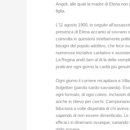
Angeli, alle quali la madre di Elena non p
figlia.
L’11 agosto 1900, in seguito all’assassin
presenza di Elena accanto al sovrano 
coinvolta in questioni strettamente pol
bisogni del popolo adottivo, che fece suo
numerose iniziative caritative e assiste
La Regina andò ben al di là della sempli
praticare ogni giorno la carità più genui
Ogni giorno il corriere recapitava a Vil
bolgetta
» (parola sardo-savoiarda). Essa
ogni formato, di ogni colore. Inchiostri di 
anche in rilievo per ciechi. Campionario
fiduciosa a volte disperata di chi aveva
sapendo di non essere dimenticato. Le r
efficaci si diramano ovunque, sanando 
dalla miseria.