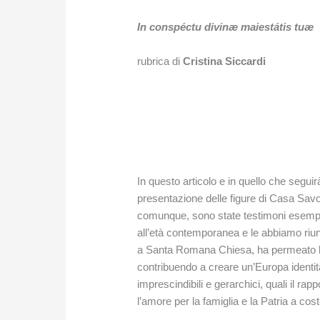
In conspéctu divinæ maiestátis tuæ
rubrica di
Cristina Siccardi
In questo articolo e in quello che segui
presentazione delle figure di Casa Savoi
comunque, sono state testimoni esempla
all’età contemporanea e le abbiamo riunit
a Santa Romana Chiesa, ha permeato l’es
contribuendo a creare un’Europa identitar
imprescindibili e gerarchici, quali il rap
l’amore per la famiglia e la Patria a cost