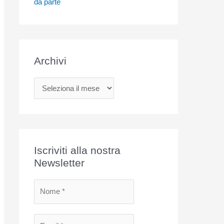
da parte
Archivi
A
r
c
h
i
Iscriviti alla nostra
v
Newsletter
i