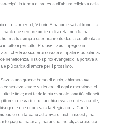
artecipò, in forma di protesta all’abiura religiosa della
io di re Umberto I, Vittorio Emanuele salì al trono. La
si mantenne sempre umile e discreta, non fu mai
itiche, ma fu sempre estremamente dedita ed attenta ai
 in tutto e per tutto. Profuse il suo impegno in
nziali, che le assicurarono vasta simpatia e popolarità.
ce beneficenza: il suo spirito evangelico la portava a
na e più carica di amore per il prossimo.
la Savoia una grande borsa di cuoio, chiamata «
la
 conteneva lettere su lettere: di ogni dimensione, di
tutte le tinte; matite delle più svariate tonalità, alfabeti
 pittoresco e vario che racchiudeva la richiesta umile,
 bisogno e che ricorreva alla Regina della Carità
isposte non tardano ad arrivare: aiuti nascosti, ma
tante piaghe materiali, ma anche morali, accresciute