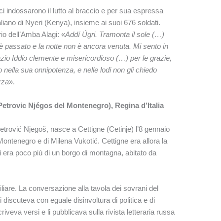
ici indossarono il lutto al braccio e per sua espressa
taliano di Nyeri (Kenya), insieme ai suoi 676 soldati.
io dell’Amba Alagi: «
Addí Úgri. Tramonta il sole (…)
o è passato e la notte non è ancora venuta. Mi sento in
grazio Iddio clemente e misericordioso (…) per le grazie,
o nella sua onnipotenza, e nelle lodi non gli chiedo
zza
».
Petrovic Njégos del Montenegro), Regina d’Italia
trović Njegoš, nasce a Cettigne (Cetinje) l’8 gennaio
l Montenegro e di Milena Vukotić. Cettigne era allora la
i era poco più di un borgo di montagna, abitato da
miliare. La conversazione alla tavola dei sovrani del
discuteva con eguale disinvoltura di politica e di
veva versi e li pubblicava sulla rivista letteraria russa