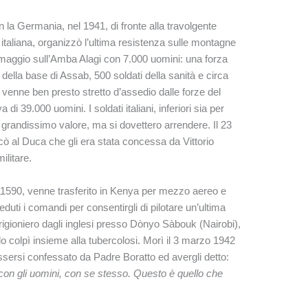
 la Germania, nel 1941, di fronte alla travolgente
e italiana, organizzò l’ultima resistenza sulle montagne
17 maggio sull’Amba Alagi con 7.000 uomini: una forza
 della base di Assab, 500 soldati della sanità e circa
 venne ben presto stretto d’assedio dalle forze del
i 39.000 uomini. I soldati italiani, inferiori sia per
grandissimo valore, ma si dovettero arrendere. Il 23
cò al Duca che gli era stata concessa da Vittorio
ilitare.
1590, venne trasferito in Kenya per mezzo aereo e
duti i comandi per consentirgli di pilotare un’ultima
rigioniero dagli inglesi presso Dònyo Sàbouk (Nairobi),
 lo colpì insieme alla tubercolosi. Morì il 3 marzo 1942
essersi confessato da Padre Boratto ed avergli detto:
con gli uomini, con se stesso. Questo è quello che