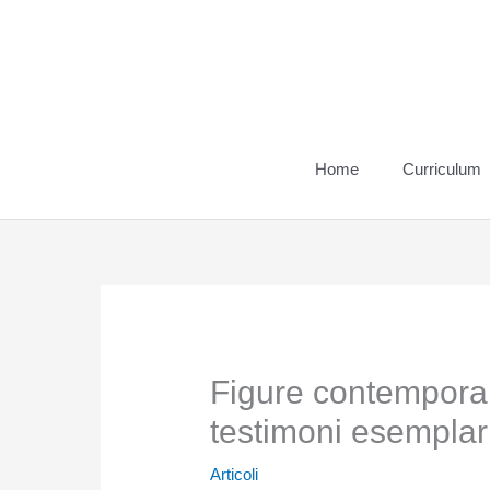
Vai
al
contenuto
Home
Curriculum
Figure contempora
testimoni esemplar
Articoli