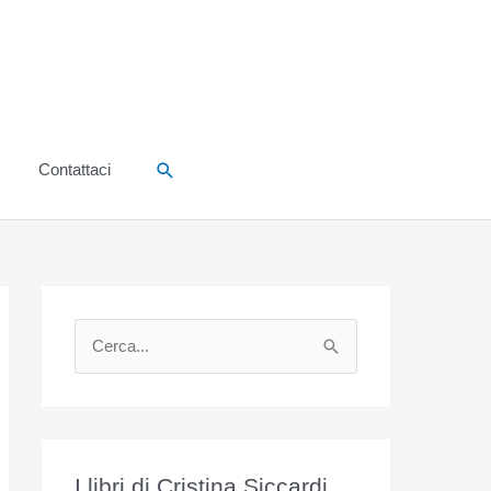
Cerca
Contattaci
C
e
r
c
a
I libri di Cristina Siccardi