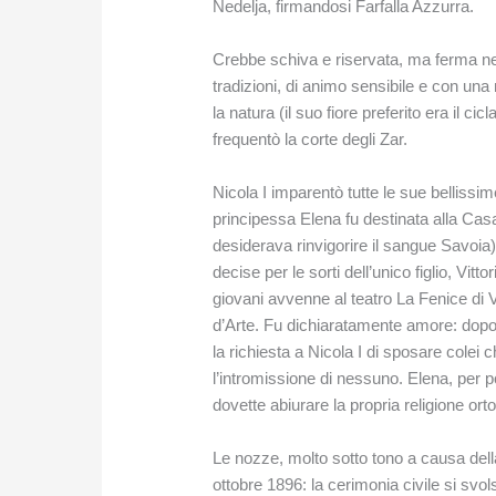
Nedelja, firmandosi Farfalla Azzurra.
Crebbe schiva e riservata, ma ferma nel
tradizioni, di animo sensibile e con un
la natura (il suo fiore preferito era il c
frequentò la corte degli Zar.
Nicola I imparentò tutte le sue bellissime
principessa Elena fu destinata alla Casa
desiderava rinvigorire il sangue Savoia)
decise per le sorti dell’unico figlio, Vitt
giovani avvenne al teatro La Fenice di 
d’Arte. Fu dichiaratamente amore: dopo 
la richiesta a Nicola I di sposare cole
l’intromissione di nessuno. Elena, per pot
dovette abiurare la propria religione or
Le nozze, molto sotto tono a causa della
ottobre 1896: la cerimonia civile si svol