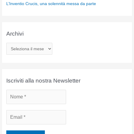
L’Inventio Crucis, una solennità messa da parte
Archivi
A
r
c
h
i
Iscriviti alla nostra Newsletter
v
i