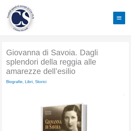
Vai
al
Men
contenuto
princ
Giovanna di Savoia. Dagli
splendori della reggia alle
amarezze dell’esilio
Biografie
,
Libri
,
Storici