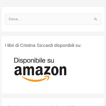
C
e
r
c
a
I libri di Cristina Siccardi disponibili su:
: