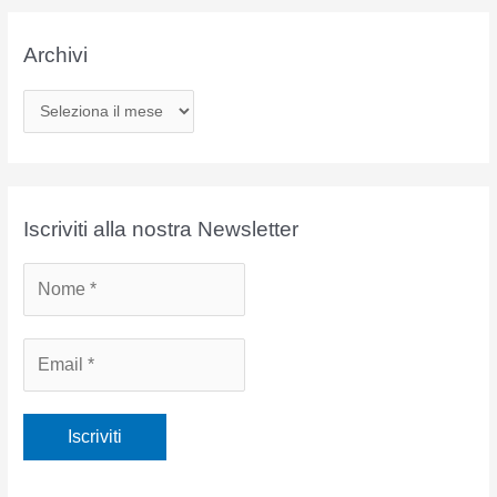
Archivi
A
r
c
h
i
Iscriviti alla nostra Newsletter
v
i