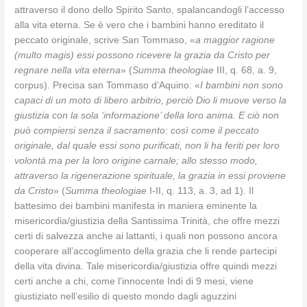
attraverso il dono dello Spirito Santo, spalancandogli l’accesso
alla vita eterna. Se è vero che i bambini hanno ereditato il
peccato originale, scrive San Tommaso, «
a maggior ragione
(multo magis) essi possono ricevere la grazia da Cristo per
regnare nella vita eterna
» (
Summa theologiae
III, q. 68, a. 9,
corpus). Precisa san Tommaso d’Aquino: «
I bambini non sono
capaci di un moto di libero arbitrio, perciò Dio li muove verso la
giustizia con la sola ‘informazione’ della loro anima. E ciò non
può compiersi senza il sacramento: così come il peccato
originale, dal quale essi sono purificati, non li ha feriti per loro
volontà ma per la loro origine carnale; allo stesso modo,
attraverso la rigenerazione spirituale, la grazia in essi proviene
da Cristo
» (
Summa theologiae
I-II, q. 113, a. 3, ad 1). Il
battesimo dei bambini manifesta in maniera eminente la
misericordia/giustizia della Santissima Trinità, che offre mezzi
certi di salvezza anche ai lattanti, i quali non possono ancora
cooperare all’accoglimento della grazia che li rende partecipi
della vita divina. Tale misericordia/giustizia offre quindi mezzi
certi anche a chi, come l’innocente Indi di 9 mesi, viene
giustiziato nell’esilio di questo mondo dagli aguzzini