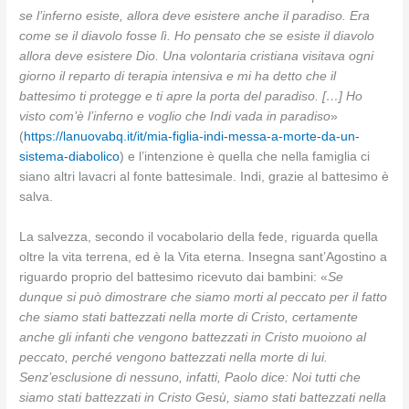
se l’inferno esiste, allora deve esistere anche il paradiso. Era
come se il diavolo fosse lì. Ho pensato che se esiste il diavolo
allora deve esistere Dio. Una volontaria cristiana visitava ogni
giorno il reparto di terapia intensiva e mi ha detto che il
battesimo ti protegge e ti apre la porta del paradiso. […] Ho
visto com’è l’inferno e voglio che Indi vada in paradiso
»
(
https://lanuovabq.it/it/mia-figlia-indi-messa-a-morte-da-un-
sistema-diabolico
) e l’intenzione è quella che nella famiglia ci
siano altri lavacri al fonte battesimale. Indi, grazie al battesimo è
salva.
La salvezza, secondo il vocabolario della fede, riguarda quella
oltre la vita terrena, ed è la Vita eterna. Insegna sant’Agostino a
riguardo proprio del battesimo ricevuto dai bambini: «
Se
dunque si può dimostrare che siamo morti al peccato per il fatto
che siamo stati battezzati nella morte di Cristo, certamente
anche gli infanti che vengono battezzati in Cristo muoiono al
peccato, perché vengono battezzati nella morte di lui.
Senz’esclusione di nessuno, infatti, Paolo dice: Noi tutti che
siamo stati battezzati in Cristo Gesù, siamo stati battezzati nella