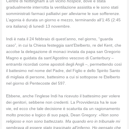
Centre di Nottingham a un vicino
hospice
, dove è stata
gradualmente interrotta la ventilazione assistita e le sono stati
somministrati farmaci palliativi per alleviarne le sue sofferenze.
L’agonia è durata un giorno e mezzo, terminando all’1:45 (2:45
ora italiana) di lunedì 13 novembre.
Indi è nata il 24 febbraio di quest’anno, nel giorno, “guarda
caso”, in cui la Chiesa festeggia sant’Etelberto, re del Kent, che
accolse la delegazione di monaci inviata da papa san Gregorio
Magno e guidata da sant’Agostino vescovo di Canterbury –
entrambi ricordati come apostoli degli Angli –, permettendo così
il battesimo nel nome del Padre, del Figlio e dello Spirito Santo
di migliaia di persone, battesimo a cui si sottopose re Etelberto
nel giorno di Pentecoste del 597.
Ebbene, anche l’inglese Indi ha ricevuto il battesimo per volere
dei genitori, sebbene non credenti. La Provvidenza ha le sue
vie, ed ecco che tale decisione è scaturita da un ragionamento
molto preciso e logico di suo papà, Dean Gregory: «
Non sono
religioso e non sono battezzato. Ma quando ero in tribunale mi
sembrava di essere stato trascinato all’inferno. Ho pensato che