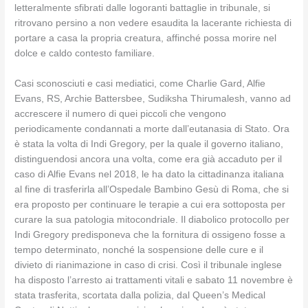
letteralmente sfibrati dalle logoranti battaglie in tribunale, si
ritrovano persino a non vedere esaudita la lacerante richiesta di
portare a casa la propria creatura, affinché possa morire nel
dolce e caldo contesto familiare.
Casi sconosciuti e casi mediatici, come Charlie Gard, Alfie
Evans, RS, Archie Battersbee, Sudiksha Thirumalesh, vanno ad
accrescere il numero di quei piccoli che vengono
periodicamente condannati a morte dall’eutanasia di Stato. Ora
è stata la volta di Indi Gregory, per la quale il governo italiano,
distinguendosi ancora una volta, come era già accaduto per il
caso di Alfie Evans nel 2018, le ha dato la cittadinanza italiana
al fine di trasferirla all’Ospedale Bambino Gesù di Roma, che si
era proposto per continuare le terapie a cui era sottoposta per
curare la sua patologia mitocondriale. Il diabolico protocollo per
Indi Gregory predisponeva che la fornitura di ossigeno fosse a
tempo determinato, nonché la sospensione delle cure e il
divieto di rianimazione in caso di crisi. Così il tribunale inglese
ha disposto l’arresto ai trattamenti vitali e sabato 11 novembre è
stata trasferita, scortata dalla polizia, dal Queen’s Medical