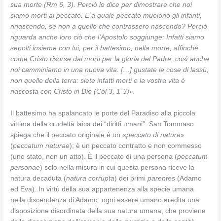
sua morte (Rm 6, 3). Perciò lo dice per dimostrare che noi
siamo morti al peccato. E a quale peccato muoiono gli infanti,
rinascendo, se non a quello che contrassero nascendo? Perciò
riguarda anche loro ciò che l’Apostolo soggiunge: Infatti siamo
sepolti insieme con lui, per il battesimo, nella morte, affinché
come Cristo risorse dai morti per la gloria del Padre, così anche
noi camminiamo in una nuova vita. […] gustate le cose di lassù,
non quelle della terra: siete infatti morti e la vostra vita è
nascosta con Cristo in Dio (Col 3, 1-3)
»
.
Il battesimo ha spalancato le porte del Paradiso alla piccola
vittima della crudeltà laica dei “diritti umani”. San Tommaso
spiega che il peccato originale è un «
peccato di natura
»
(
peccatum naturae
); è un peccato contratto e non commesso
(uno stato, non un atto). È il peccato di una persona (
peccatum
personae
) solo nella misura in cui questa persona riceve la
natura decaduta (
natura corrupta
) dei primi
parentes
(Adamo
ed Eva). In virtù della sua appartenenza alla specie umana
nella discendenza di Adamo, ogni essere umano eredita una
disposizione disordinata della sua natura umana, che proviene