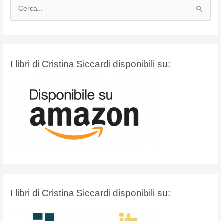
C
e
r
c
a
I libri di Cristina Siccardi disponibili su:
:
I libri di Cristina Siccardi disponibili su: