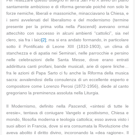
Per realizzare questo disegno in terra San Pio X avviò un piano
santamente ambizioso e di riforma generale poiché non solo le
forze nemiche, liberali e massoniche, minacciavano la Chiesa, e
i semi avvelenati del liberalismo e del modernismo (termine
presente per la prima volta nella
Pascendi
) avevano ormai
attecchito con successo in alcuni ambienti “cattolici”, sia nel
clero, sia fra i laici
[2]
; ma si era andato formando, in particolare
sotto il Pontificato di Leone XIII (1810-1903), un clima di
stanchezza e di apatia nei Seminari, nelle parrocchie e persino
nelle celebrazioni delle Santa Messe, dove erano entrati
addirittura canti profani, bande musicali, arie di opere liriche…
fra le azioni di Papa Sarto ci fu anche la Riforma della musica
sacra: avvalendosi della consulenza di un eccellente esperto e
compositore come Lorenzo Perosi (1872-1956), diede al canto
gregoriano la preminenza assoluta nella Liturgia.
Il Modernismo, definito nella
Pascendi
, «sintesi di tutte le
eresie», tentava di coniugare Vangelo e positivismo, Chiesa e
mondo, filosofia moderna e teologia cattolica; esso aveva visto i
suoi albori in Francia, dove si era consumata la Rivoluzione che
aveva abolito il diritto divino, incoronando la «dea ragione». Il