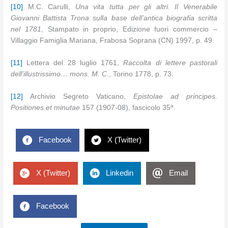
[10]
M.C. Carulli,
Una vita tutta per gli altri. Il Venerabile
Giovanni Battista Trona sulla base dell’antica biografia scritta
nel 1781
, Stampato in proprio, Edizione fuori commercio –
Villaggio Famiglia Mariana, Frabosa Soprana (CN) 1997, p. 49.
[11]
Lettera del 28 luglio 1761,
Raccolta di lettere pastorali
dell’illustrissimo… mons. M. C
., Torino 1778, p. 73.
[12]
Archivio Segreto Vaticano,
Epistolae ad principes.
a
Positiones et minutae
157 (1907-08), fascicolo 35
.
Facebook
X (Twitter)
X (Twitter)
Linkedin
Email
Facebook