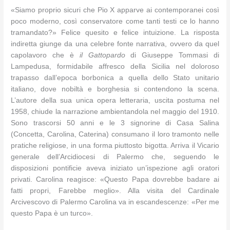
«Siamo proprio sicuri che Pio X apparve ai contemporanei così
poco moderno, così conservatore come tanti testi ce lo hanno
tramandato?» Felice quesito e felice intuizione. La risposta
indiretta giunge da una celebre fonte narrativa, ovvero da quel
capolavoro che è
il Gattopardo
di Giuseppe Tommasi di
Lampedusa, formidabile affresco della Sicilia nel doloroso
trapasso dall’epoca borbonica a quella dello Stato unitario
italiano, dove nobiltà e borghesia si contendono la scena.
L’autore della sua unica opera letteraria, uscita postuma nel
1958, chiude la narrazione ambientandola nel maggio del 1910.
Sono trascorsi 50 anni e le 3 signorine di Casa Salina
(Concetta, Carolina, Caterina) consumano il loro tramonto nelle
pratiche religiose, in una forma piuttosto bigotta. Arriva il Vicario
generale dell’Arcidiocesi di Palermo che, seguendo le
disposizioni pontificie aveva iniziato un’ispezione agli oratori
privati. Carolina reagisce: «Questo Papa dovrebbe badare ai
fatti propri, Farebbe meglio». Alla visita del Cardinale
Arcivescovo di Palermo Carolina va in escandescenze: «Per me
questo Papa è un turco».