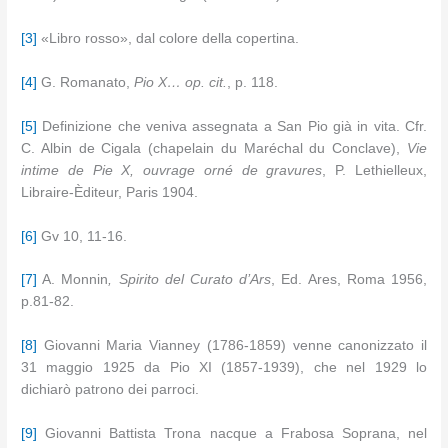
[3]
«Libro rosso», dal colore della copertina.
[4]
G. Romanato,
Pio X… op. cit.
, p. 118.
[5]
Definizione che veniva assegnata a San Pio già in vita. Cfr.
C. Albin de Cigala (chapelain du Maréchal du Conclave),
Vie
intime de Pie X, ouvrage orné de gravures
, P. Lethielleux,
Libraire-Èditeur, Paris 1904.
[6]
Gv 10, 11-16.
[7]
A. Monnin
, Spirito del Curato d’Ars
, Ed. Ares, Roma 1956,
p.81-82.
[8]
Giovanni Maria Vianney (1786-1859) venne canonizzato il
31 maggio 1925 da Pio XI (1857-1939), che nel 1929 lo
dichiarò patrono dei parroci.
[9]
Giovanni Battista Trona nacque a Frabosa Soprana, nel