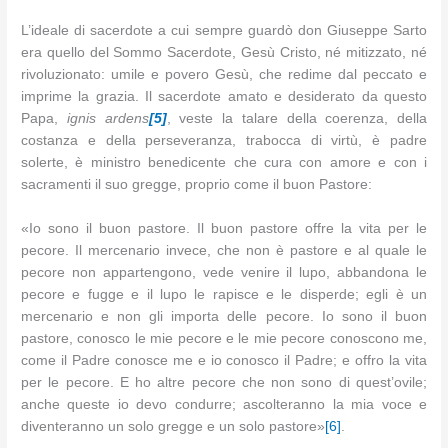
L’ideale di sacerdote a cui sempre guardò don Giuseppe Sarto
era quello del Sommo Sacerdote, Gesù Cristo, né mitizzato, né
rivoluzionato: umile e povero Gesù, che redime dal peccato e
imprime la grazia. Il sacerdote amato e desiderato da questo
Papa,
ignis ardens
[5]
, veste la talare della coerenza, della
costanza e della perseveranza, trabocca di virtù, è padre
solerte, è ministro benedicente che cura con amore e con i
sacramenti il suo gregge, proprio come il buon Pastore:
«Io sono il buon pastore. Il buon pastore offre la vita per le
pecore. Il mercenario invece, che non è pastore e al quale le
pecore non appartengono, vede venire il lupo, abbandona le
pecore e fugge e il lupo le rapisce e le disperde; egli è un
mercenario e non gli importa delle pecore. Io sono il buon
pastore, conosco le mie pecore e le mie pecore conoscono me,
come il Padre conosce me e io conosco il Padre; e offro la vita
per le pecore. E ho altre pecore che non sono di quest’ovile;
anche queste io devo condurre; ascolteranno la mia voce e
diventeranno un solo gregge e un solo pastore»
[6]
.