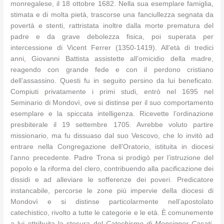
monregalese, il 18 ottobre 1682. Nella sua esemplare famiglia,
stimata e di molta pietà, trascorse una fanciullezza segnata da
povertà e stenti, rattristata inoltre dalla morte prematura del
padre e da grave debolezza fisica, poi superata per
intercessione di Vicent Ferrer (1350-1419). All’età di tredici
anni, Giovanni Battista assistette all’omicidio della madre,
reagendo con grande fede e con il perdono cristiano
dell’assassino. Questi fu in seguito persino da lui beneficato.
Compiuti privatamente i primi studi, entrò nel 1695 nel
Seminario di Mondovì, ove si distinse per il suo comportamento
esemplare e la spiccata intelligenza. Ricevette l’ordinazione
presbiterale il 19 settembre 1705. Avrebbe voluto partire
missionario, ma fu dissuaso dal suo Vescovo, che lo invitò ad
entrare nella Congregazione dell’Oratorio, istituita in diocesi
l’anno precedente. Padre Trona si prodigò per l’istruzione del
popolo e la riforma del clero, contribuendo alla pacificazione dei
dissidi e ad alleviare le sofferenze dei poveri. Predicatore
instancabile, percorse le zone più impervie della diocesi di
Mondovì e si distinse particolarmente nell’apostolato
catechistico, rivolto a tutte le categorie e le età. È comunemente
a lui attribuita la stesura del
Catechismo di Monsignor Casati
,