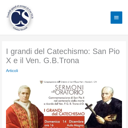
Vai
al
Men
contenuto
princ
I grandi del Catechismo: San Pio
X e il Ven. G.B.Trona
Articoli