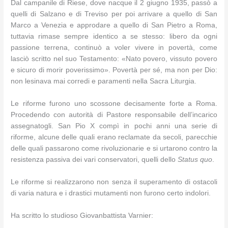
Dal campanile di Riese, dove nacque il 2 giugno 1935, passò a
quelli di Salzano e di Treviso per poi arrivare a quello di San
Marco a Venezia e approdare a quello di San Pietro a Roma,
tuttavia rimase sempre identico a se stesso: libero da ogni
passione terrena, continuò a voler vivere in povertà, come
lasciò scritto nel suo Testamento: «Nato povero, vissuto povero
e sicuro di morir poverissimo». Povertà per sé, ma non per Dio:
non lesinava mai corredi e paramenti nella Sacra Liturgia.
Le riforme furono uno scossone decisamente forte a Roma.
Procedendo con autorità di Pastore responsabile dell’incarico
assegnatogli. San Pio X compì in pochi anni una serie di
riforme, alcune delle quali erano reclamate da secoli, parecchie
delle quali passarono come rivoluzionarie e si urtarono contro la
resistenza passiva dei vari conservatori, quelli dello
Status quo
.
Le riforme si realizzarono non senza il superamento di ostacoli
di varia natura e i drastici mutamenti non furono certo indolori.
Ha scritto lo studioso Giovanbattista Varnier: