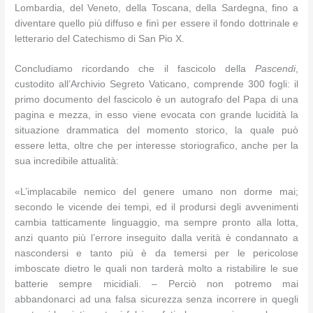
Lombardia, del Veneto, della Toscana, della Sardegna, fino a
diventare quello più diffuso e finì per essere il fondo dottrinale e
letterario del Catechismo di San Pio X.
Concludiamo ricordando che il fascicolo della
Pascendi
,
custodito all’Archivio Segreto Vaticano, comprende 300 fogli: il
primo documento del fascicolo è un autografo del Papa di una
pagina e mezza, in esso viene evocata con grande lucidità la
situazione drammatica del momento storico, la quale può
essere letta, oltre che per interesse storiografico, anche per la
sua incredibile attualità:
«L’implacabile nemico del genere umano non dorme mai;
secondo le vicende dei tempi, ed il prodursi degli avvenimenti
cambia tatticamente linguaggio, ma sempre pronto alla lotta,
anzi quanto più l’errore inseguito dalla verità è condannato a
nascondersi e tanto più è da temersi per le pericolose
imboscate dietro le quali non tarderà molto a ristabilire le sue
batterie sempre micidiali. – Perciò non potremo mai
abbandonarci ad una falsa sicurezza senza incorrere in quegli