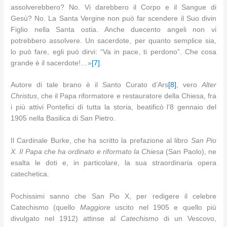
assolverebbero? No. Vi darebbero il Corpo e il Sangue di
Gesù? No. La Santa Vergine non può far scendere il Suo divin
Figlio nella Santa ostia. Anche duecento angeli non vi
potrebbero assolvere. Un sacerdote, per quanto semplice sia,
lo può fare, egli può dirvi: “Va in pace, ti perdono”. Che cosa
grande è il sacerdote!…»
[7]
.
Autore di tale brano è il Santo Curato d’Ars
[8]
, vero
Alter
Christus
, che il Papa riformatore e restauratore della Chiesa, fra
i più attivi Pontefici di tutta la storia, beatificò l’8 gennaio del
1905 nella Basilica di San Pietro.
Il Cardinale Burke, che ha scritto la prefazione al libro
San Pio
X. Il Papa che ha ordinato e riformato la Chiesa
(San Paolo), ne
esalta le doti e, in particolare, la sua straordinaria opera
catechetica.
Pochissimi sanno che San Pio X, per redigere il celebre
Catechismo (quello
Maggiore
uscito nel 1905 e quello più
divulgato nel 1912) attinse al
Catechismo
di un Vescovo,