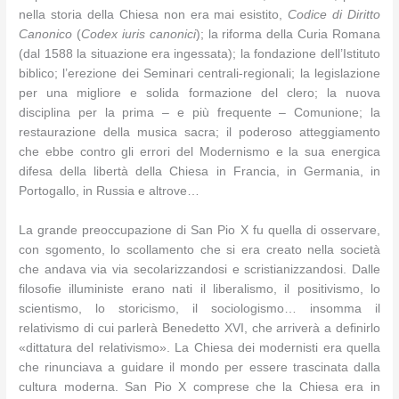
nella storia della Chiesa non era mai esistito,
Codice
di Diritto
Canonico
(
Codex iuris canonici
); la riforma della Curia Romana
(dal 1588 la situazione era ingessata); la fondazione dell’Istituto
biblico; l’erezione dei Seminari centrali-regionali; la legislazione
per una migliore e solida formazione del clero; la nuova
disciplina per la prima – e più frequente – Comunione; la
restaurazione della musica sacra; il poderoso atteggiamento
che ebbe contro gli errori del Modernismo e la sua energica
difesa della libertà della Chiesa in Francia, in Germania, in
Portogallo, in Russia e altrove…
La grande preoccupazione di San Pio X fu quella di osservare,
con sgomento, lo scollamento che si era creato nella società
che andava via via secolarizzandosi e scristianizzandosi. Dalle
filosofie illuministe erano nati il liberalismo, il positivismo, lo
scientismo, lo storicismo, il sociologismo… insomma il
relativismo di cui parlerà Benedetto XVI, che arriverà a definirlo
«dittatura del relativismo». La Chiesa dei modernisti era quella
che rinunciava a guidare il mondo per essere trascinata dalla
cultura moderna. San Pio X comprese che la Chiesa era in