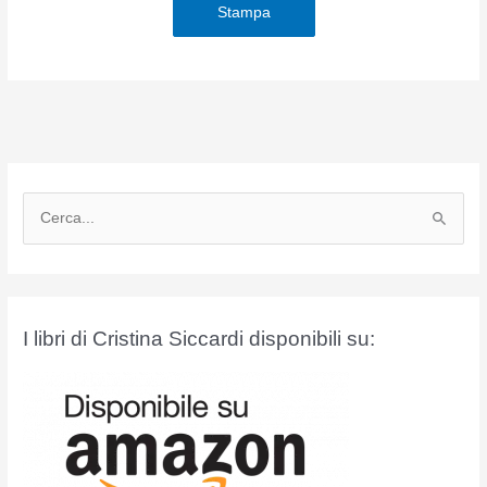
Stampa
C
e
r
c
a
I libri di Cristina Siccardi disponibili su:
: