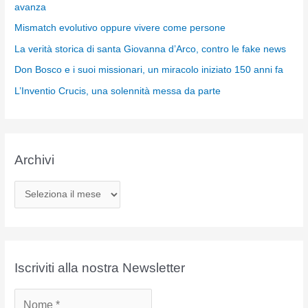
avanza
Mismatch evolutivo oppure vivere come persone
La verità storica di santa Giovanna d’Arco, contro le fake news
Don Bosco e i suoi missionari, un miracolo iniziato 150 anni fa
L’Inventio Crucis, una solennità messa da parte
Archivi
A
r
c
h
i
Iscriviti alla nostra Newsletter
v
i