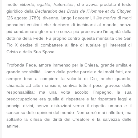
motto «
liberté, egalité, fraternité
», che aveva prodotto il testo
giuridico della
Déclaration des Droits de l’Homme et du Citoyen
(26 agosto 1789), divenne, lungo i decenni, il
lite motive
di molti
pensatori cristiani che decisero di inchinarsi al mondo, senza
più condannare gli errori e senza più preservare l’integrità della
dottrina della Fede. Fu proprio contro questa mentalità che San
Pio X decise di combattere al fine di tutelare gli interessi di
Cristo e della Sua Sposa.
Profonda Fede, amore immenso per la Chiesa, grande umiltà e
grande sensibilità. Uomo dalle poche parole e dai molti fatti, era
sempre teso a compiere la volontà di Dio, anche quando,
chiamato ad alte mansioni, sentiva tutto il peso gravoso delle
responsabilità; ma una volta accolto l’impegno, la sua
preoccupazione era quella di rispettare e far rispettare leggi e
principi divini, senza distrazioni verso il rispetto umano e il
consenso delle opinioni del mondo. Non cercò mai i riflettori, ma
soltanto la difesa dei diritti del Creatore e la salvezza delle
anime.