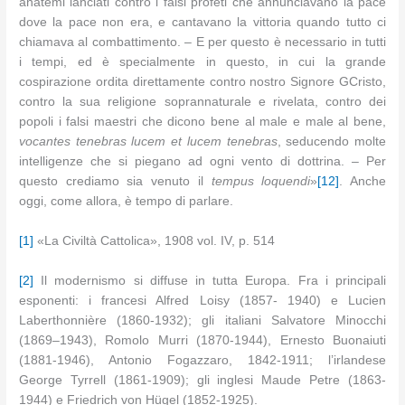
anatemi lanciati contro i falsi profeti che annunciavano la pace
dove la pace non era, e cantavano la vittoria quando tutto ci
chiamava al combattimento. – E per questo è necessario in tutti
i tempi, ed è specialmente in questo, in cui la grande
cospirazione ordita direttamente contro nostro Signore GCristo,
contro la sua religione soprannaturale e rivelata, contro dei
popoli i falsi maestri che dicono bene al male e male al bene,
vocantes tenebras lucem et lucem tenebras
, seducendo molte
intelligenze che si piegano ad ogni vento di dottrina. – Per
questo crediamo sia venuto il
tempus loquendi
»
[12]
. Anche
oggi, come allora, è tempo di parlare.
[1]
«La Civiltà Cattolica», 1908 vol. IV, p. 514
[2]
Il modernismo si diffuse in tutta Europa. Fra i principali
esponenti: i francesi Alfred Loisy (1857- 1940) e Lucien
Laberthonnière (1860-1932); gli italiani Salvatore Minocchi
(1869–1943), Romolo Murri (1870-1944), Ernesto Buonaiuti
(1881-1946), Antonio Fogazzaro, 1842-1911; l’irlandese
George Tyrrell (1861-1909); gli inglesi Maude Petre (1863-
1944) e Friedrich von Hügel (1852-1925).