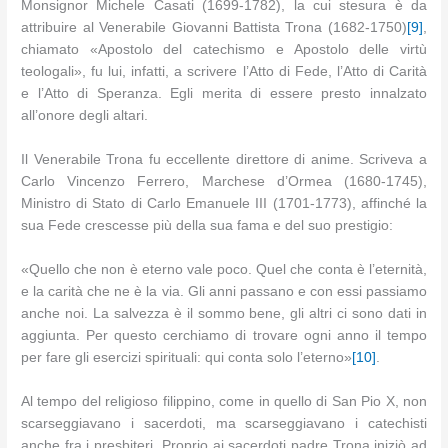
Monsignor Michele Casati (1699-1782), la cui stesura è da
attribuire al Venerabile Giovanni Battista Trona (1682-1750)
[9]
,
chiamato «Apostolo del catechismo e Apostolo delle virtù
teologali», fu lui, infatti, a scrivere l’Atto di Fede, l’Atto di Carità
e l’Atto di Speranza. Egli merita di essere presto innalzato
all’onore degli altari.
Il Venerabile Trona fu eccellente direttore di anime. Scriveva a
Carlo Vincenzo Ferrero, Marchese d’Ormea (1680-1745),
Ministro di Stato di Carlo Emanuele III (1701-1773), affinché la
sua Fede crescesse più della sua fama e del suo prestigio:
«Quello che non è eterno vale poco. Quel che conta è l’eternità,
e la carità che ne è la via. Gli anni passano e con essi passiamo
anche noi. La salvezza è il sommo bene, gli altri ci sono dati in
aggiunta. Per questo cerchiamo di trovare ogni anno il tempo
per fare gli esercizi spirituali: qui conta solo l’eterno»
[10]
.
Al tempo del religioso filippino, come in quello di San Pio X, non
scarseggiavano i sacerdoti, ma scarseggiavano i catechisti
anche fra i presbiteri. Proprio ai sacerdoti padre Trona iniziò ad