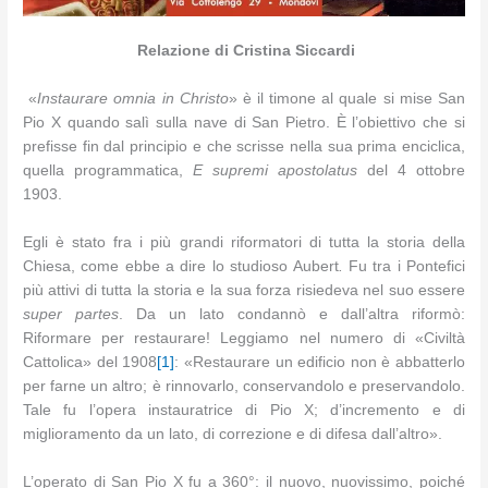
Relazione di Cristina Siccardi
«
Instaurare omnia in Christo
» è il timone al quale si mise San
Pio X quando salì sulla nave di San Pietro. È l’obiettivo che si
prefisse fin dal principio e che scrisse nella sua prima enciclica,
quella programmatica,
E supremi apostolatus
del 4 ottobre
1903.
Egli è stato fra i più grandi riformatori di tutta la storia della
Chiesa, come ebbe a dire lo studioso Aubert
.
Fu tra i Pontefici
più attivi di tutta la storia e la sua forza risiedeva nel suo essere
super partes
. Da un lato condannò e dall’altra riformò:
Riformare per restaurare! Leggiamo nel numero di «Civiltà
Cattolica» del 1908
[1]
: «Restaurare un edificio non è abbatterlo
per farne un altro; è rinnovarlo, conservandolo e preservandolo.
Tale fu l’opera instauratrice di Pio X; d’incremento e di
miglioramento da un lato, di correzione e di difesa dall’altro».
L’operato di San Pio X fu a 360°: il nuovo, nuovissimo, poiché