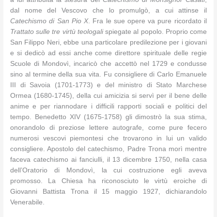
dal nome del Vescovo che lo promulgò, a cui attinse il
Catechismo di San Pio X
. Fra le sue opere va pure ricordato il
Trattato sulle tre virtù teologali
spiegate al popolo. Proprio come
San Filippo Neri, ebbe una particolare predilezione per i giovani
e si dedicò ad essi anche come direttore spirituale delle regie
Scuole di Mondovì, incaricò che accettò nel 1729 e condusse
sino al termine della sua vita. Fu consigliere di Carlo Emanuele
III di Savoia (1701-1773) e del ministro di Stato Marchese
Ormea (1680-1745), della cui amicizia si servì per il bene delle
anime e per riannodare i difficili rapporti sociali e politici del
tempo. Benedetto XIV (1675-1758) gli dimostrò la sua stima,
onorandolo di preziose lettere autografe, come pure fecero
numerosi vescovi piemontesi che trovarono in lui un valido
consigliere. Apostolo del catechismo, Padre Trona morì mentre
faceva catechismo ai fanciulli, il 13 dicembre 1750, nella casa
dell’Oratorio di Mondovì, la cui costruzione egli aveva
promosso. La Chiesa ha riconosciuto le virtù eroiche di
Giovanni Battista Trona il 15 maggio 1927, dichiarandolo
Venerabile.