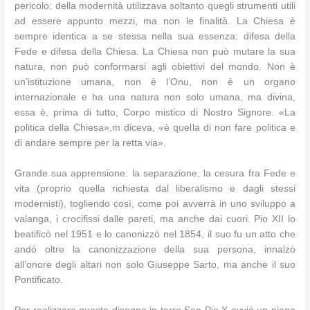
pericolo: della modernità utilizzava soltanto quegli strumenti utili
ad essere appunto mezzi, ma non le finalità. La Chiesa è
sempre identica a se stessa nella sua essenza: difesa della
Fede e difesa della Chiesa. La Chiesa non può mutare la sua
natura, non può conformarsi agli obiettivi del mondo. Non è
un’istituzione umana, non è l’Onu, non è un organo
internazionale e ha una natura non solo umana, ma divina,
essa è, prima di tutto, Corpo mistico di Nostro Signore. «La
politica della Chiesa»,m diceva, «è quella di non fare politica e
di andare sempre per la retta via».
Grande sua apprensione: la separazione, la cesura fra Fede e
vita (proprio quella richiesta dal liberalismo e dagli stessi
modernisti), togliendo così, come poi avverrà in uno sviluppo a
valanga, i crocifissi dalle pareti, ma anche dai cuori. Pio XII lo
beatificò nel 1951 e lo canonizzò nel 1854, il suo fu un atto che
andò oltre la canonizzazione della sua persona, innalzò
all’onore degli altari non solo Giuseppe Sarto, ma anche il suo
Pontificato.