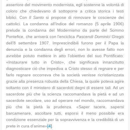
assertore del movimento modernista, egli sostenne la volontà di
coloro che chiedevano di sottoporre a critica storica i testi
biblici. Con
Il Santo
si propose di rinnovare le coscienze dei
cattolici. La condanna all’Indice del romanzo (5 aprile 1906)
prelude la condanna del Modernismo da parte del Sommo
Pontefice, che arriverà con l’enciclica
Pascendi Dominici Gregis
dell’8 settembre 1907. Imprescindibili furono per il Papa la
denuncia e la condanna degli errori, non lo avesse fatto non
avrebbe potuto mettere in atto l’obiettivo del suo Pontificato:
«Instaurare tutto in Cristo», che significava innanzitutto
diagnosticare ciò che impediva a Cristo stesso di regnare e per
farlo regnare occorreva che la società venisse ricristianizzata
grazie alla presenza robusta della Chiesa, la quale poteva agire
soltanto con il ministero di sacerdoti degni di essere tali. Ad un
sacerdote più che la scienza raccomandava la pietà e ad un
sacerdote secolare, uso ad operare nel mondo, raccomandava
più che la pietà la prudenza. «Saper tacere, sapersi
barcamenare, ascoltare tutti, esporsi il meno possibile era
condizione essenziale per la sopravvivenza e la credibilità di un
prete in cura d’anime»
[4]
.