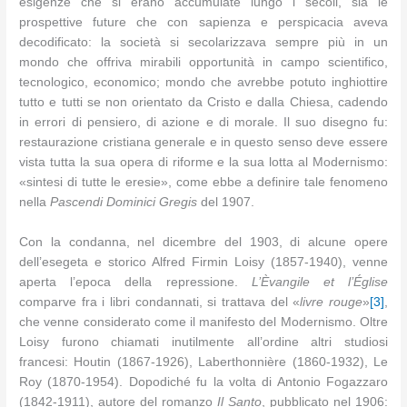
esigenze che si erano accumulate lungo i secoli, sia le
prospettive future che con sapienza e perspicacia aveva
decodificato: la società si secolarizzava sempre più in un
mondo che offriva mirabili opportunità in campo scientifico,
tecnologico, economico; mondo che avrebbe potuto inghiottire
tutto e tutti se non orientato da Cristo e dalla Chiesa, cadendo
in errori di pensiero, di azione e di morale. Il suo disegno fu:
restaurazione cristiana generale e in questo senso deve essere
vista tutta la sua opera di riforme e la sua lotta al Modernismo:
«sintesi di tutte le eresie», come ebbe a definire tale fenomeno
nella
Pascendi Dominici Gregis
del 1907.
Con la condanna, nel dicembre del 1903, di alcune opere
dell’esegeta e storico Alfred Firmin Loisy (1857-1940), venne
aperta l’epoca della repressione.
L’Èvangile et l’Église
comparve fra i libri condannati, si trattava del «
livre rouge
»
[3]
,
che venne considerato come il manifesto del Modernismo. Oltre
Loisy furono chiamati inutilmente all’ordine altri studiosi
francesi: Houtin (1867-1926), Laberthonnière (1860-1932), Le
Roy (1870-1954). Dopodiché fu la volta di Antonio Fogazzaro
(1842-1911), autore del romanzo
Il Santo
, pubblicato nel 1906: