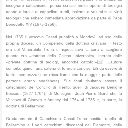
insegnare catechismo; perciò scrisse molte opere di teologia
adatte a loro e ai cappellani rurali, insieme a volumi sulle virtù
teologali che ebbero immediata approvazione da parte di Papa
Benedetto XIV (1675-1758).
Nel 1765 il Vescovo Casati pubblicò a Mondovì, ad uso della
propria diocesi, un Compendio della dottrina cristiana. Il testo
era del Venerabile Trona e rispecchiava la cura a scegliere
quanto era «dottrina della Chiesa universale», liberata dalle
«private dottrine di teologi, ancorché cattolici»
[11]
. L’autore
compilò, quindi, una catena di formule concise, tali da essere di
facile memorizzazione (ricordiamo che la maggior parte delle
persone erano analfabete). Sue fonti risultano essere il
catechismo del Concilio di Trento, quelli di Jacques Bénigne
Bossuet (1627-1704), di Monsignor Jean-Pierre Biord che fu
Vescovo di Ginevra e Annecy dal 1764 al 1785 e, in parte, la
dottrina di Bellarmino.
Gradatamente il Catechismo Casati-Trona sostituì quello di
Bellarmino e i vari catechismi diocesani del Piemonte, della