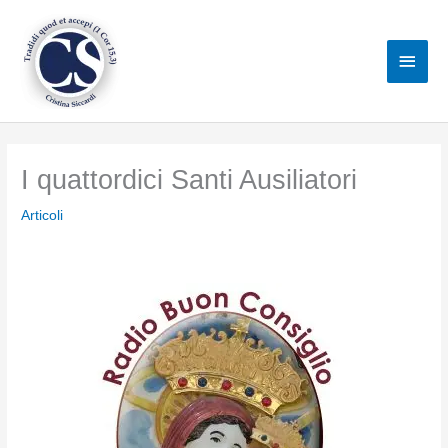
Vai
al
Men
contenuto
princ
I quattordici Santi Ausiliatori
Articoli