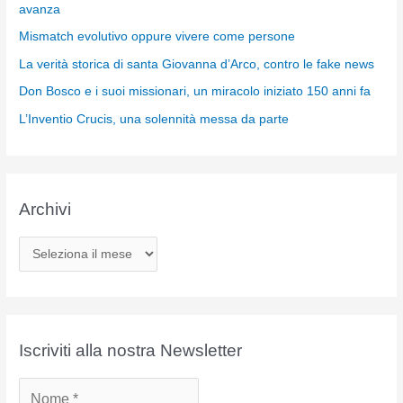
avanza
Mismatch evolutivo oppure vivere come persone
La verità storica di santa Giovanna d’Arco, contro le fake news
Don Bosco e i suoi missionari, un miracolo iniziato 150 anni fa
L’Inventio Crucis, una solennità messa da parte
Archivi
A
r
c
h
i
Iscriviti alla nostra Newsletter
v
i