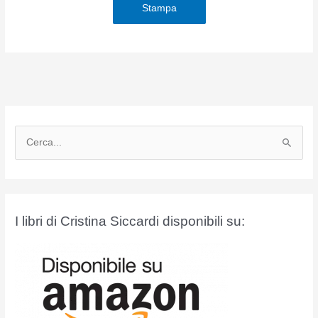
Stampa
C
e
r
c
a
I libri di Cristina Siccardi disponibili su:
: