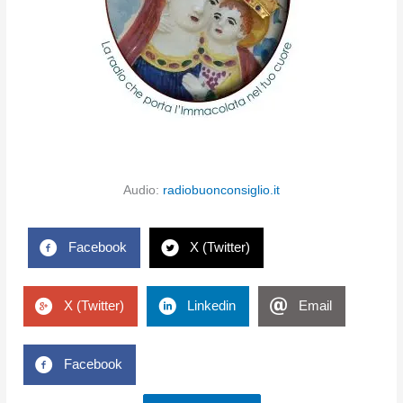
Audio:
radiobuonconsiglio.it
Facebook
X (Twitter)
X (Twitter)
Linkedin
Email
Facebook