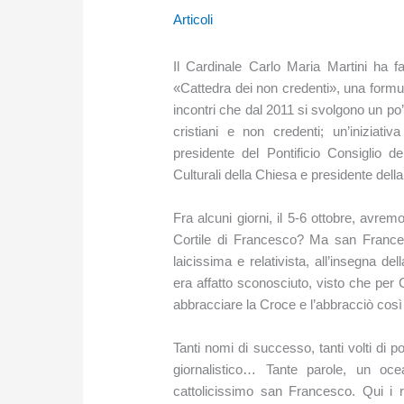
Articoli
Il Cardinale Carlo Maria Martini ha f
«Cattedra dei non credenti», una formula
incontri che dal 2011 si svolgono un po’
cristiani e non credenti; un’iniziat
presidente del Pontificio Consiglio d
Culturali della Chiesa e presidente del
Fra alcuni giorni, il 5-6 ottobre, avrem
Cortile di Francesco? Ma san France
laicissima e relativista, all’insegna de
era affatto sconosciuto, visto che per C
abbracciare la Croce e l’abbracciò così 
Tanti nomi di successo, tanti volti di p
giornalistico… Tante parole, un oce
cattolicissimo san Francesco. Qui i ri