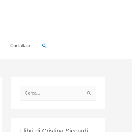
Cerca
Contattaci
C
e
r
c
a
I libri di Cristina Siccardi