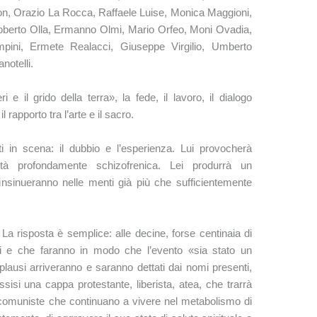
on, Orazio La Rocca, Raffaele Luise, Monica Maggioni,
oberto Olla, Ermanno Olmi, Mario Orfeo, Moni Ovadia,
ini, Ermete Realacci, Giuseppe Virgilio, Umberto
notelli.
ri e il grido della terra», la fede, il lavoro, il dialogo
il rapporto tra l’arte e il sacro.
 in scena: il dubbio e l’esperienza. Lui provocherà
età profondamente schizofrenica. Lei produrrà un
i insinueranno nelle menti già più che sufficientemente
 La risposta è semplice: alle decine, forse centinaia di
si e che faranno in modo che l’evento «sia stato un
ausi arriveranno e saranno dettati dai nomi presenti,
sisi una cappa protestante, liberista, atea, che trarrà
 comuniste che continuano a vivere nel metabolismo di