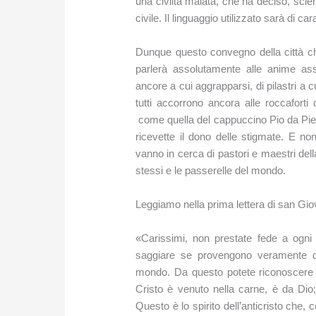
una civiltà malata, che ha deciso, scien
civile. Il linguaggio utilizzato sarà di 
Dunque questo convegno della città che
parlerà assolutamente alle anime ass
ancore a cui aggrapparsi, di pilastri a c
tutti accorrono ancora alle roccaforti 
come quella del cappuccino Pio da Pietre
ricevette il dono delle stigmate. E n
vanno in cerca di pastori e maestri del
stessi e le passerelle del mondo.
Leggiamo nella prima lettera di san Gio
«Carissimi, non prestate fede a ogni i
saggiare se provengono veramente da
mondo. Da questo potete riconoscere l
Cristo è venuto nella carne, è da Dio
Questo è lo spirito dell’anticristo che,