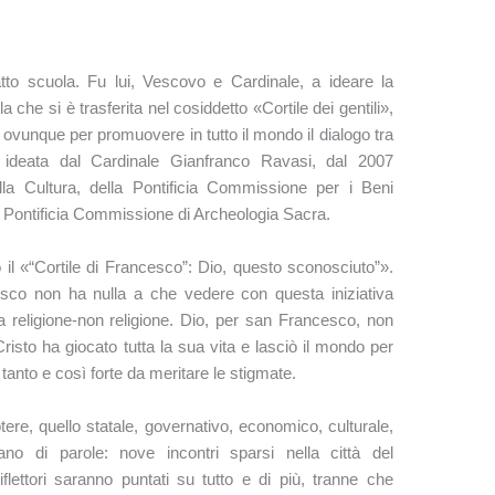
atto scuola. Fu lui, Vescovo e Cardinale, a ideare la
 che si è trasferita nel cosiddetto «Cortile dei gentili»,
 ovunque per promuovere in tutto il mondo il dialogo tra
iva ideata dal Cardinale Gianfranco Ravasi, dal 2007
ella Cultura, della Pontificia Commissione per i Beni
la Pontificia Commissione di Archeologia Sacra.
o il «“Cortile di Francesco”: Dio, questo sconosciuto”».
sco non ha nulla a che vedere con questa iniziativa
lla religione-non religione. Dio, per san Francesco, non
risto ha giocato tutta la sua vita e lasciò il mondo per
tanto e così forte da meritare le stigmate.
otere, quello statale, governativo, economico, culturale,
ano di parole: nove incontri sparsi nella città del
flettori saranno puntati su tutto e di più, tranne che