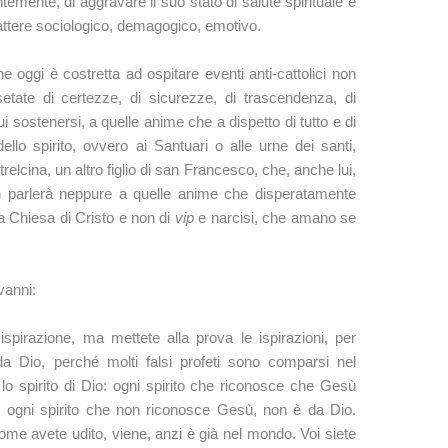
temente, di aggravare il suo stato di salute spirituale e
carattere sociologico, demagogico, emotivo.
 oggi è costretta ad ospitare eventi anti-cattolici non
etate di certezze, di sicurezze, di trascendenza, di
ui sostenersi, a quelle anime che a dispetto di tutto e di
dello spirito, ovvero ai Santuari o alle urne dei santi,
lcina, un altro figlio di san Francesco, che, anche lui,
on parlerà neppure a quelle anime che disperatamente
la Chiesa di Cristo e non di
vip
e narcisi, che amano se
vanni:
spirazione, ma mettete alla prova le ispirazioni, per
 Dio, perché molti falsi profeti sono comparsi nel
o spirito di Dio: ogni spirito che riconosce che Gesù
; ogni spirito che non riconosce Gesù, non è da Dio.
 come avete udito, viene, anzi è già nel mondo. Voi siete