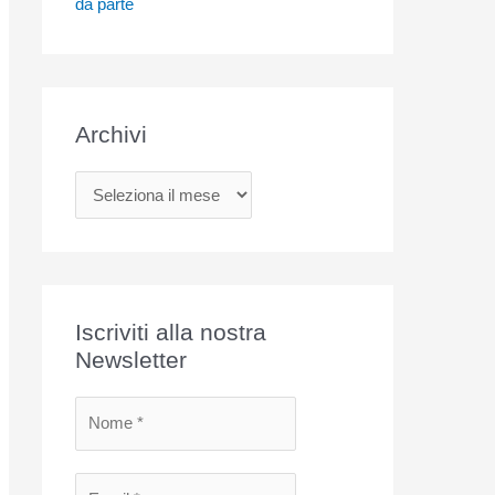
da parte
Archivi
A
r
c
h
i
Iscriviti alla nostra
v
Newsletter
i