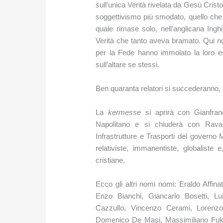
sull’unica Verità rivelata da Gesù Cris
soggettivismo più smodato, quello che
quale rimase solo, nell’anglicana Inghi
Verità che tanto aveva bramato. Qui no
per la Fede hanno immolato la loro e
sull’altare se stessi.
Ben quaranta relatori si succederanno, 
La
kermesse
si aprirà con Gianfran
Napolitano e si chiuderà con Ravas
Infrastrutture e Trasporti del governo
relativiste, immanentiste, globaliste 
cristiane.
Ecco gli altri nomi nomi: Eraldo Affina
Enzo Bianchi, Giancarlo Bosetti, L
Cazzullo, Vincenzo Cerami, Lorenzo
Domenico De Masi, Massimiliano Fuk