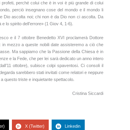
si profeti, perché colui che è in voi è più grande di colui
ondo, perciò insegnano cose del mondo e il mondo li
 Dio ascolta noi; chi non è da Dio non ci ascolta. Da
à e lo spirito dell’errore» (1 Giov 4, 1-6).
cesco e il 7 ottobre Benedetto XVI proclamerà Dottore
: in mezzo a queste nobili date assisteremo a ciò che
zasse. Ma sappiamo che la Passione della Chiesa è in
enze e la Fede, che per lei sarà dedicato un anno intero
 dall’11 ottobre), subisce colpi spaventosi. Ci consoli il
degarda sarebbero stati invitati come relatori e neppure
a questo triste e inquietante spettacolo.
Cristina Siccardi
er)
X (Twitter)
Linkedin