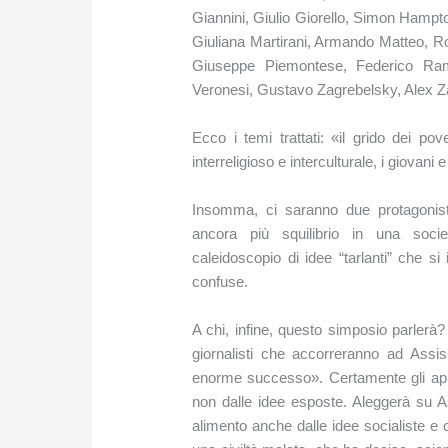
Giannini, Giulio Giorello, Simon Hampt
Giuliana Martirani, Armando Matteo, R
Giuseppe Piemontese, Federico Ramp
Veronesi, Gustavo Zagrebelsky, Alex Za
Ecco i temi trattati: «il grido dei pove
interreligioso e interculturale, i giovani e 
Insomma, ci saranno due protagonisti
ancora più squilibrio in una soci
caleidoscopio di idee “tarlanti” che s
confuse.
A chi, infine, questo simposio parlerà?
giornalisti che accorreranno ad Assi
enorme successo». Certamente gli appl
non dalle idee esposte. Aleggerà su As
alimento anche dalle idee socialiste e