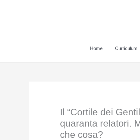
Vai
al
contenuto
Home
Curriculum
Il “Cortile dei Gent
quaranta relatori. M
che cosa?