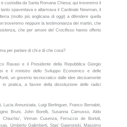
to e custodita da Santa Romana Chiesa; qui troveremo il
 tanto spaventava e allarmava il Cardinale Newman, il
lterra (molto più anglicana di oggi) a difendere quella
n troveremo neppure la testimonianza dei martiri, che
sistenza, che per amore del Crocifisso hanno offerto
ma per parlare di chi e di che cosa?
co Ravasi e il Presidente della Repubblica Giorgio
i e il ministro dello Sviluppo Economico e delle
 Monti, un governo tecnocratico dalle idee decisamente
e, in pratica, a favore della dissoluzione delle radici
ti, Lucia Annunziata, Luigi Berlinguer, Franco Bernabè,
uigino Bruni, John Borelli, Susanna Camusso, Aldo
 Chiuchiu’, Virman Cusenza, Ferruccio de Bortoli,
sas, Umberto Galimberti, Stas’ Gawronski, Massimo