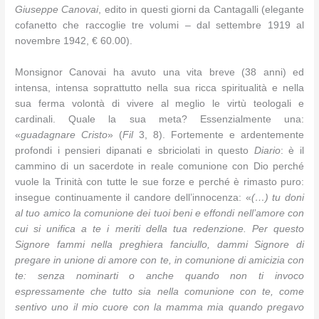
Giuseppe Canovai
, edito in questi giorni da Cantagalli (elegante
cofanetto che raccoglie tre volumi ‒ dal settembre 1919 al
novembre 1942, € 60.00).
Monsignor Canovai ha avuto una vita breve (38 anni) ed
intensa, intensa soprattutto nella sua ricca spiritualità e nella
sua ferma volontà di vivere al meglio le virtù teologali e
cardinali. Quale la sua meta? Essenzialmente una:
«
guadagnare Cristo
» (
Fil
3, 8). Fortemente e ardentemente
profondi i pensieri dipanati e sbriciolati in questo
Diario
: è il
cammino di un sacerdote in reale comunione con Dio perché
vuole la Trinità con tutte le sue forze e perché è rimasto puro:
insegue continuamente il candore dell’innocenza: «
(…) tu doni
al tuo amico la comunione dei tuoi beni e effondi nell’amore con
cui si unifica a te i meriti della tua redenzione. Per questo
Signore fammi nella preghiera fanciullo, dammi Signore di
pregare in unione di amore con te, in comunione di amicizia con
te: senza nominarti o anche quando non ti invoco
espressamente che tutto sia nella comunione con te, come
sentivo uno il mio cuore con la mamma mia quando pregavo