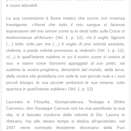
e cuore adorabili.
La sua convinzione è fiume mistico che scorre con irruenza
travolgente: «
Vorrei che tutto il mio sangue si facesse
espressione del mio amore come tu lo desti tutto sulla Croce in
testimonianza all’Amore
» (Vol. 1, p. 12); «
Io ti voglio Signore
(…) tutto, tutto per me (…) ti voglio di una volontà assoluta,
violenta, o preda celeste promessa ai violenti!
» (Vol. 1, p. 12),
«
(…) in quell’istante sublime in cui il nostro cuore si unisce al
suo, e siamo come Giovanni appoggiati al suo petto, sia
sublime la nostra preghiera, dimentichi del mondo, della terra,
della nostra vita quotidiana con tutte le sue piccole noie e i suoi
piccoli bisogni, le sue piccole ambizioni le sue miserie, tutto
sparisca in quell’istante sublime
» (Vol. 1, p. 13).
Laureato in Filosofia, Giurisprudenza, Teologia e Diritto
Canonico, don Giuseppe Canovai non ha mai pianificato la sua
vita, si è lasciato condurre dalla volontà di Dio. Lavora in
Vaticano, ma allo stesso tempo si dedica all’apostolato, nel
1937 viene nominato Assistente diocesano della Fuci