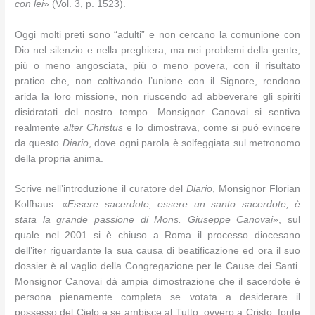
con lei
» (Vol. 3, p. 1523).
Oggi molti preti sono “adulti” e non cercano la comunione con
Dio nel silenzio e nella preghiera, ma nei problemi della gente,
più o meno angosciata, più o meno povera, con il risultato
pratico che, non coltivando l’unione con il Signore, rendono
arida la loro missione, non riuscendo ad abbeverare gli spiriti
disidratati del nostro tempo. Monsignor Canovai si sentiva
realmente
alter Christus
e lo dimostrava, come si può evincere
da questo
Diario
, dove ogni parola è solfeggiata sul metronomo
della propria anima.
Scrive nell’introduzione il curatore del
Diario
, Monsignor Florian
Kolfhaus: «
Essere sacerdote, essere un santo sacerdote, è
stata la grande passione di Mons. Giuseppe Canovai
», sul
quale nel 2001 si è chiuso a Roma il processo diocesano
dell’iter riguardante la sua causa di beatificazione ed ora il suo
dossier è al vaglio della Congregazione per le Cause dei Santi.
Monsignor Canovai dà ampia dimostrazione che il sacerdote è
persona pienamente completa se votata a desiderare il
possesso del Cielo e se ambisce al Tutto, ovvero a Cristo, fonte