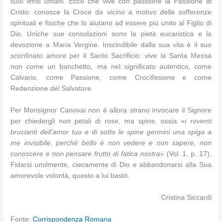
suoi limiti umani. Ecco che vive con passione la Passione di
Cristo: conosce la Croce da vicino a motivo delle sofferenze
spirituali e fisiche che lo aiutano ad essere più unito al Figlio di
Dio. Uniche sue consolazioni sono la pietà eucaristica e la
devozione a Maria Vergine. Inscindibile dalla sua vita è il suo
sconfinato amore per il Santo Sacrificio: vive la Santa Messa
non come un banchetto, ma nel significato autentico, come
Calvario, come Passione, come Crocifissione e come
Redenzione del Salvatore.
Per Monsignor Canovai non è allora strano invocare il Signore
per chiedergli non petali di rose, ma spine, ossia «
i roventi
brucianti dell’amor tuo e di sotto le spine germini una spiga a
me invisibile, perché bello è non vedere e non sapere, non
conoscere e non pensare frutto di fatica nostra
» (Vol. 1, p. 17).
Fidarsi umilmente, ciecamente di Dio e abbandonarsi alla Sua
amorevole volontà, questo a lui bastò.
Cristina Siccardi
Fonte:
Corrispondenza Romana