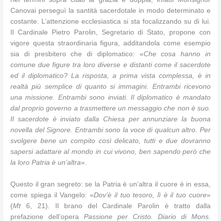
Canovai perseguì la santità sacerdotale in modo determinato e
costante. L’attenzione ecclesiastica si sta focalizzando su di lui.
Il Cardinale Pietro Parolin, Segretario di Stato, propone con
vigore questa straordinaria figura, additandola come esempio
sia di presbitero che di diplomatico: «
Che cosa hanno in
comune due figure tra loro diverse e distanti come il sacerdote
ed il diplomatico? La risposta, a prima vista complessa, è in
realtà più semplice di quanto si immagini. Entrambi ricevono
una missione. Entrambi sono inviati. Il diplomatico è mandato
dal proprio governo a trasmettere un messaggio che non è suo.
Il sacerdote è inviato dalla Chiesa per annunziare la buona
novella del Signore. Entrambi sono la voce di qualcun altro. Per
svolgere bene un compito così delicato, tutti e due dovranno
sapersi adattare al mondo in cui vivono, ben sapendo però che
la loro Patria è un’altra
».
Questo il gran segreto: se la Patria è un’altra il cuore è in essa,
come spiega il Vangelo: «
Dov’è il tuo tesoro, lì è il tuo cuore
»
(
Mt
6, 21). Il brano del Cardinale Parolin è tratto dalla
prefazione dell’opera
Passione per Cristo. Diario di Mons.