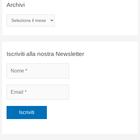
Archivi
A
r
c
h
i
Iscriviti alla nostra Newsletter
v
i