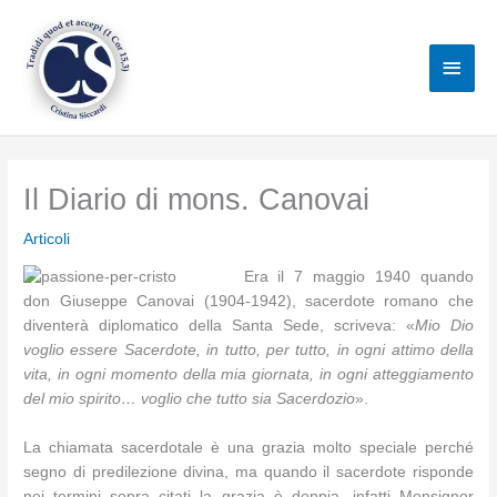
Vai
al
Men
contenuto
princ
Il Diario di mons. Canovai
Articoli
Era il 7 maggio 1940 quando
don Giuseppe Canovai (1904-1942), sacerdote romano che
diventerà diplomatico della Santa Sede, scriveva: «
Mio Dio
voglio essere Sacerdote, in tutto, per tutto, in ogni attimo della
vita, in ogni momento della mia giornata, in ogni atteggiamento
del mio spirito… voglio che tutto sia Sacerdozio
».
La chiamata sacerdotale è una grazia molto speciale perché
segno di predilezione divina, ma quando il sacerdote risponde
nei termini sopra citati la grazia è doppia, infatti Monsignor