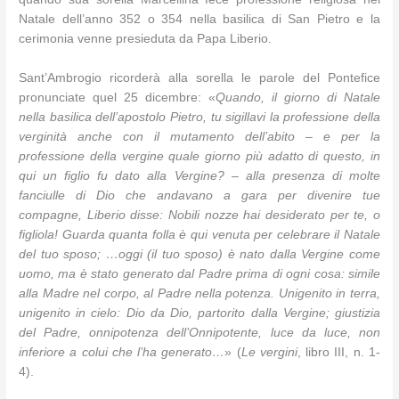
Natale dell’anno 352 o 354 nella basilica di San Pietro e la
cerimonia venne presieduta da Papa Liberio.
Sant’Ambrogio ricorderà alla sorella le parole del Pontefice
pronunciate quel 25 dicembre: «
Quando, il giorno di Natale
nella basilica dell’apostolo Pietro, tu sigillavi la professione della
verginità anche con il mutamento dell’abito – e per la
professione della vergine quale giorno più adatto di questo, in
qui un figlio fu dato alla Vergine? – alla presenza di molte
fanciulle di Dio che andavano a gara per divenire tue
compagne, Liberio disse: Nobili nozze hai desiderato per te, o
figliola! Guarda quanta folla è qui venuta per celebrare il Natale
del tuo sposo; …oggi (il tuo sposo) è nato dalla Vergine come
uomo, ma è stato generato dal Padre prima di ogni cosa: simile
alla Madre nel corpo, al Padre nella potenza. Unigenito in terra,
unigenito in cielo: Dio da Dio, partorito dalla Vergine; giustizia
del Padre, onnipotenza dell’Onnipotente, luce da luce, non
inferiore a colui che l’ha generato…
» (
Le vergini
, libro III, n. 1-
4).