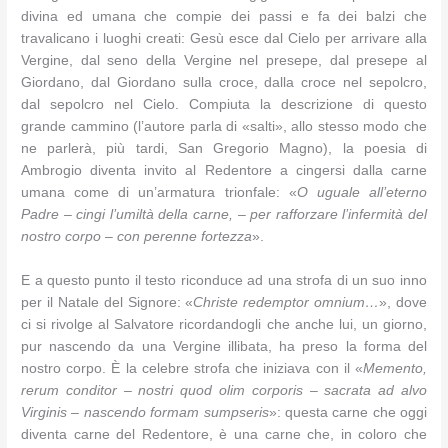
divina ed umana che compie dei passi e fa dei balzi che
travalicano i luoghi creati: Gesù esce dal Cielo per arrivare alla
Vergine, dal seno della Vergine nel presepe, dal presepe al
Giordano, dal Giordano sulla croce, dalla croce nel sepolcro,
dal sepolcro nel Cielo. Compiuta la descrizione di questo
grande cammino (l’autore parla di «salti», allo stesso modo che
ne parlerà, più tardi, San Gregorio Magno), la poesia di
Ambrogio diventa invito al Redentore a cingersi dalla carne
umana come di un’armatura trionfale: «
O uguale all’eterno
Padre – cingi l’umiltà della carne, – per rafforzare l’infermità del
nostro corpo – con perenne fortezza
».
E a questo punto il testo riconduce ad una strofa di un suo inno
per il Natale del Signore: «
Christe redemptor omnium…
», dove
ci si rivolge al Salvatore ricordandogli che anche lui, un giorno,
pur nascendo da una Vergine illibata, ha preso la forma del
nostro corpo. È la celebre strofa che iniziava con il «
Memento,
rerum conditor – nostri quod olim corporis – sacrata ad alvo
Virginis – nascendo formam sumpseris
»: questa carne che oggi
diventa carne del Redentore, è una carne che, in coloro che