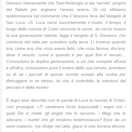
Davvero interessante che Sant’Ambrogio si sia “servito” proprio
del Natale per arginare l’eresia ariana. Di ciò abbiamo
testimonianza nel commento che il Vescovo fece del Vangelo di
San Luca: «
S. Luca narra succintamente il modo, il tempo, il
luogo della nascita di Cristo secondo la carne; se cerchi invece
la sua generazione celeste, leggi il vangelo di S. Giovanni, che
comincia dal cielo per scendere sulla terra. Lì troverai quando
era, come era, che cosa aveva fatto, che cosa faceva, dov’era,
dove è venuto, come e quando e per qual fine è venuto…
Conosciamo la duplice generazione, e ciò che com­pete all’una
e all’altra; conosciamo pure il motivo della sua venuta: prendere
su di sé i peccati di que­sto mondo avviato alla rovina per
distruggere in se stesso, lui che è invincibile, la sventura del
peccato e della morte
».
E dopo aver descritto con le parole di Luca la nascita di Cristo,
così prosegue: «
Ti sembrano forse trascurabili i segni con i
quali Dio si rivela: gli angeli che lo servono, i Magi che lo
adorano, i martiri che gli rendono testimo­nianza? Esce da un
seno materno, ma rifulge nel cielo; giace in una terrena dimora,