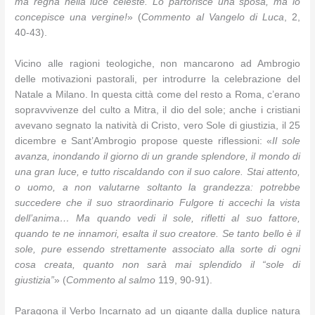
ma regna nella luce celeste. Lo partorisce una sposa, ma lo
concepi­sce una vergine!
» (
Commento al Vangelo di Luca
, 2,
40-43).
Vicino alle ragioni teologiche, non mancarono ad Ambrogio
delle motivazioni pastorali, per introdurre la celebrazione del
Natale a Milano. In questa città come del resto a Roma, c’erano
sopravvivenze del culto a Mitra, il dio del sole; anche i cristiani
avevano segnato la natività di Cristo, vero Sole di giustizia, il 25
dicembre e Sant’Ambrogio propose queste riflessioni: «
Il sole
avanza, inondando il giorno di un grande splendore, il mondo di
una gran luce, e tutto riscaldando con il suo calore. Stai attento,
o uomo, a non valutarne soltanto la grandezza: potrebbe
succedere che il suo straordinario Fulgore ti accechi la vista
dell’anima… Ma quando vedi il sole, rifletti al suo fattore,
quando te ne innamori, esalta il suo creatore. Se tanto bello è il
sole, pure essendo strettamente associato alla sorte di ogni
cosa creata, quanto non sarà mai splendido il “sole di
giustizia”
» (
Commento al salmo
119, 90-91).
Paragona il Verbo Incarnato ad un gigante dalla duplice natura