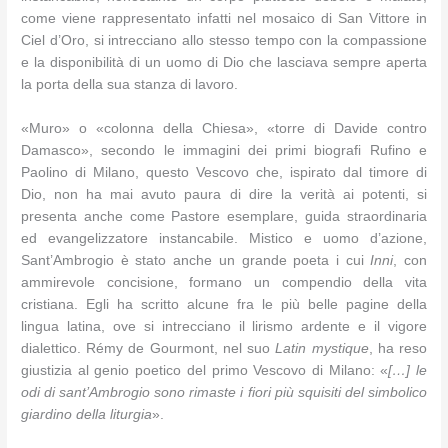
come viene rappresentato infatti nel mosaico di San Vittore in
Ciel d’Oro, si intrecciano allo stesso tempo con la compassione
e la disponibilità di un uomo di Dio che lasciava sempre aperta
la porta della sua stanza di lavoro.
«Muro» o «colonna della Chiesa», «torre di Davide contro
Damasco», secondo le immagini dei primi biografi Rufino e
Paolino di Milano, questo Vescovo che, ispirato dal timore di
Dio, non ha mai avuto paura di dire la verità ai potenti, si
presenta anche come Pastore esemplare, guida straordinaria
ed evangelizzatore instancabile. Mistico e uomo d’azione,
Sant’Ambrogio è stato anche un grande poeta i cui
Inni
, con
ammirevole concisione, formano un compendio della vita
cristiana. Egli ha scritto alcune fra le più belle pagine della
lingua latina, ove si intrecciano il lirismo ardente e il vigore
dialettico. Rémy de Gourmont, nel suo
Latin mystique
, ha reso
giustizia al genio poetico del primo Vescovo di Milano: «
[…] le
odi di sant’Ambrogio sono rimaste i fiori più squisiti del simbolico
giardino della liturgia
».