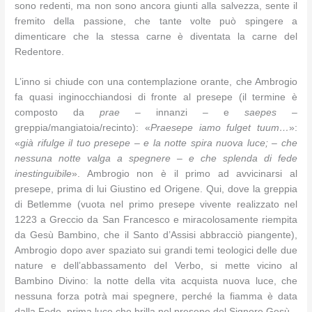
sono redenti, ma non sono ancora giunti alla salvezza, sente il
fremito della passione, che tante volte può spingere a
dimenticare che la stessa carne è diventata la carne del
Redentore.
L’inno si chiude con una contemplazione orante, che Ambrogio
fa quasi inginocchiandosi di fronte al presepe (il termine è
composto da
prae
– innanzi – e
saepes
–
greppia/mangiatoia/recinto): «
Praesepe iamo fulget tuum…
»:
«
già rifulge il tuo presepe – e la notte spira nuova luce; – che
nessuna notte valga a spegnere – e che splenda di fede
inestinguibile
». Ambrogio non è il primo ad avvicinarsi al
presepe, prima di lui Giustino ed Origene. Qui, dove la greppia
di Betlemme (vuota nel primo presepe vivente realizzato nel
1223 a Greccio da San Francesco e miracolosamente riempita
da Gesù Bambino, che il Santo d’Assisi abbracciò piangente),
Ambrogio dopo aver spaziato sui grandi temi teologici delle due
nature e dell’abbassamento del Verbo, si mette vicino al
Bambino Divino: la notte della vita acquista nuova luce, che
nessuna forza potrà mai spegnere, perché la fiamma è data
dalla Fede, prima luce che brilla nel presepe del Signore Gesù.