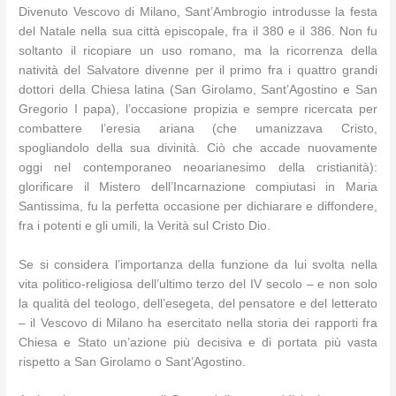
Divenuto Vescovo di Milano, Sant’Ambrogio introdusse la festa
del Natale nella sua città episcopale, fra il 380 e il 386. Non fu
soltanto il ricopiare un uso romano, ma la ricorrenza della
natività del Salvatore divenne per il primo fra i quattro grandi
dottori della Chiesa latina (San Girolamo, Sant’Agostino e San
Gregorio I papa), l’occasione propizia e sempre ricercata per
combattere l’eresia ariana (che umanizzava Cristo,
spogliandolo della sua divinità. Ciò che accade nuovamente
oggi nel contemporaneo neoarianesimo della cristianità):
glorificare il Mistero dell’Incarnazione compiutasi in Maria
Santissima, fu la perfetta occasione per dichiarare e diffondere,
fra i potenti e gli umili, la Verità sul Cristo Dio.
Se si considera l’importanza della funzione da lui svolta nella
vita politico-religiosa dell’ultimo terzo del IV secolo – e non solo
la qualità del teologo, dell’esegeta, del pensatore e del letterato
– il Vescovo di Milano ha esercitato nella storia dei rapporti fra
Chiesa e Stato un’azione più decisiva e di portata più vasta
rispetto a San Girolamo o Sant’Agostino.