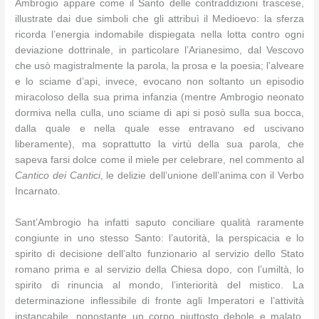
Ambrogio appare come il Santo delle contraddizioni trascese,
illustrate dai due simboli che gli attribuì il Medioevo: la sferza
ricorda l’energia indomabile dispiegata nella lotta contro ogni
deviazione dottrinale, in particolare l’Arianesimo, dal Vescovo
che usò magistralmente la parola, la prosa e la poesia; l’alveare
e lo sciame d’api, invece, evocano non soltanto un episodio
miracoloso della sua prima infanzia (mentre Ambrogio neonato
dormiva nella culla, uno sciame di api si posò sulla sua bocca,
dalla quale e nella quale esse entravano ed uscivano
liberamente), ma soprattutto la virtù della sua parola, che
sapeva farsi dolce come il miele per celebrare, nel commento al
Cantico dei Cantici
, le delizie dell’unione dell’anima con il Verbo
Incarnato.
Sant’Ambrogio ha infatti saputo conciliare qualità raramente
congiunte in uno stesso Santo: l’autorità, la perspicacia e lo
spirito di decisione dell’alto funzionario al servizio dello Stato
romano prima e al servizio della Chiesa dopo, con l’umiltà, lo
spirito di rinuncia al mondo, l’interiorità del mistico. La
determinazione inflessibile di fronte agli Imperatori e l’attività
instancabile, nonostante un corpo piuttosto debole e malato,