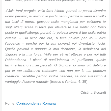
«
Volle farsi pargolo, volle farsi bimbo, perché tu possa divenire
uomo perfetto; fu avvolto in pochi panni perché tu venissi sciolto
dai lacci di morte; giacque nella mangiatoia per collocare te
sugli altari; scese in terra per elevare te alle stelle; non trovò
posto in quell’albergo perché tu potessi avere il tuo nella patria
celeste. – Da ricco che era, si fece povero per voi – dice
l’apostolo – perché per la sua povertà voi diventaste ricchi.
Quella povertà è dunque la mia ricchezza, la debolezza del
Signore è la mia forza. Volle per sé ristrettezze e per noi tutti
l’abbondanza. I pianti di quell’infanzia mi purificano, quelle
lacrime lavano i miei peccati. O Signore, io sono più debitore
per le tue sofferenze redentive, che non per la tua potenza
creatrice. Sarebbe perfino inutile nascere, se non avessimo il
vantaggio d’essere redenti
» (
Isacco e l’anima
, 4, 35).
Cristina Siccardi
Fonte:
Corrispondenza Romana