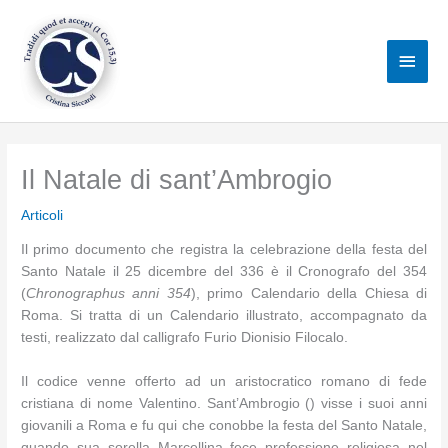
Vai
al
Men
contenuto
princ
Il Natale di sant’Ambrogio
Articoli
Il primo documento che registra la celebrazione della festa del
Santo Natale il 25 dicembre del 336 è il Cronografo del 354
(
Chronographus anni 354
), primo Calendario della Chiesa di
Roma. Si tratta di un Calendario illustrato, accompagnato da
testi, realizzato dal calligrafo Furio Dionisio Filocalo.
Il codice venne offerto ad un aristocratico romano di fede
cristiana di nome Valentino. Sant’Ambrogio () visse i suoi anni
giovanili a Roma e fu qui che conobbe la festa del Santo Natale,
quando sua sorella Marcellina fece professione religiosa nel