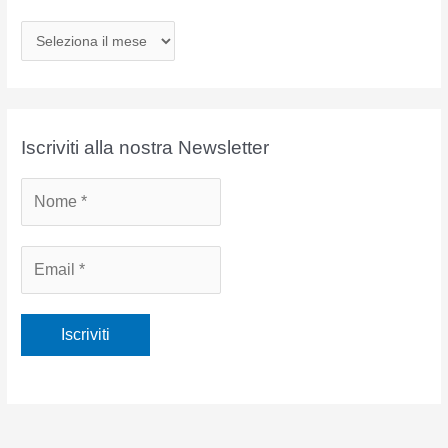
A
r
c
h
i
Iscriviti alla nostra Newsletter
v
i