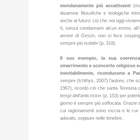
mondanamente più accattivanti
(ma 
disamine filosofiche e teologiche int
anche al futuro: ciò che noi oggi viviamo
II, senza condannare alcun errore, all’
amore di Gesù
», non si fece sospin
sempre più isolati
» (p. 318).
Il suo esempio, la sua coerenza 
smarrimento e sconcerto religioso e
inevitabilmente, riconducono a Pa
sempre
(Ichthys, 2007) l’autore, che 
1967), ricordò ciò che santa Teresina di
tempi dell’anticristo
» (p. 153) per poterl
giorno è sempre più soffocata. Grazie
cui ragionamenti sono roccia e le cui 
adorato, seppure nelle tenebre.