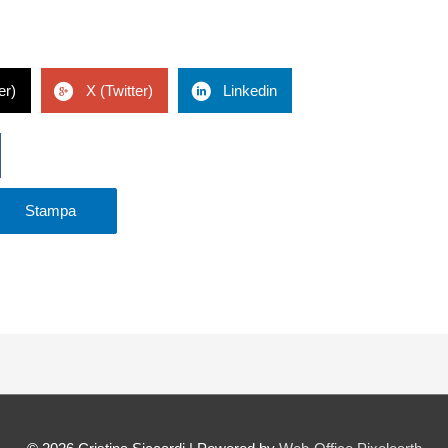
er)
X (Twitter)
Linkedin
Stampa