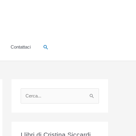
Cerca
Contattaci
C
e
r
c
a
I libri di Cristina Siccardi