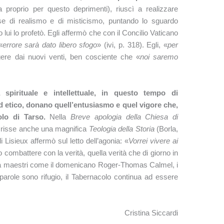
proprio per questo deprimenti), riuscì a realizzare
rise di realismo e di misticismo, puntando lo sguardo
 lui lo profetò. Egli affermò che con il Concilio Vaticano
«
errore sarà dato libero sfogo
» (ivi, p. 318). Egli, «
per
gere dai nuovi venti, ben cosciente che «
noi saremo
spirituale e intellettuale, in questo tempo di
d etico, donano quell’entusiasmo e quel vigore che,
olo di Tarso.
Nella
Breve apologia della Chiesa di
scrisse anche una magnifica
Teologia della Storia
(Borla,
 Lisieux affermò sul letto dell’agonia:
«
Vorrei vivere ai
o combattere con la verità, quella verità che di giorno in
 a maestri come il domenicano Roger-Thomas Calmel, i
parole sono rifugio, il Tabernacolo continua ad essere
Cristina Siccardi