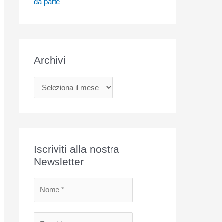
da parte
Archivi
A
r
c
h
i
Iscriviti alla nostra
v
Newsletter
i