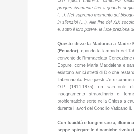
«
Lo spirito cattolico diminuirà rap
progressivamente fino a quando si giu
(…). Nel supremo momento del bisogno 
in silenzio! (…). Alla fine del XIX seco
e, sotto il loro potere, la luce preziosa
Questo disse la Madonna a Madre Ma
(Ecuador)
, quando la lampada del Tab
convento dell’Immacolata Concezione (l
Eppure, come Maria Maddalena e san 
esistono amici stretti di Dio che restano,
Tabernacolo. Fra questi c’è sicurame
O.P. (1914-1975), un sacerdote di
insegnamento straordinario di fer
problematiche sorte nella Chiesa a caus
durante i lavori del Concilio Vaticano II.
Con lucidità e lungimiranza, illumina
seppe spiegare le dinamiche rivoluzi