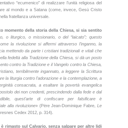
tentativo “ecumenico” di realizzare l’unità religiosa del
iare al mondo e a Satana (come, invece, Gesù Cristo
nella fratellanza universale.
 momento della storia della Chiesa, si sia sentito
o, o liturgico, o missionario, o del “laicato”; questo
ome la rivoluzione si affermi attraverso l’inganno, la
ia mettendo da parte i cristiani tradizionali e vitali che
nella fedeltà alla Tradizione della Chiesa, si dà un posto
mento contro la Tradizione e il Vangelo contro la Chiesa,
stiano, terribilmente ingannato, a leggere la Scrittura
are la liturgia contro l’adorazione e la contemplazione, a
erginità consacrata, a esaltare la povertà evangelica
apostolo dei non credenti, prescindendo dalla fede e dal
ibile, quest’arte di confiscare per falsificare è
le alla rivoluzione
» (Père Jean-Dominique Fabre,
Le
uresnes Cedex 2012, p. 314).
è rimasto sul Calvario, senza salpare per altre lidi