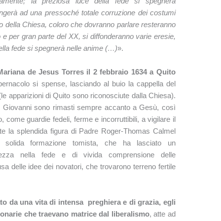
idamente; la preziosa luce della fede si spegnerà
ngerà ad una pressoché totale corruzione dei costumi
della Chiesa, coloro che dovranno parlare resteranno
lo e per gran parte del XX, si diffonderanno varie eresie,
 della fede si spegnerà nelle anime (…)
».
riana de Jesus Torres il 2 febbraio 1634 a Quito
ernacolo si spense, lasciando al buio la cappella del
e apparizioni di Quito sono riconosciute dalla Chiesa).
Giovanni sono rimasti sempre accanto a Gesù, così
 come guardie fedeli, ferme e incorruttibili, a vigilare il
nte la splendida figura di Padre Roger-Thomas Calmel
 solida formazione tomista, che ha lasciato un
mezza nella fede e di vivida comprensione delle
a delle idee dei novatori, che trovarono terreno fertile
to da una vita di intensa preghiera e di grazia, egli
onarie che traevano matrice dal liberalismo
, atte ad