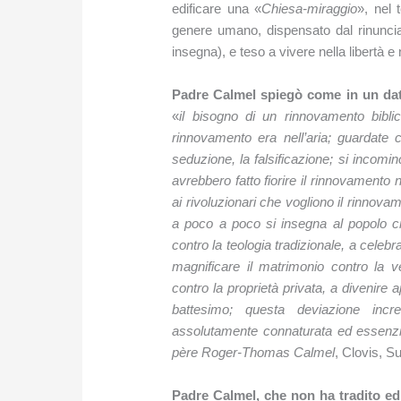
edificare una «
Chiesa-miraggio
», nel 
genere umano, dispensato dal rinunc
insegna), e teso a vivere nella libertà e 
Padre Calmel spiegò come in un dato
«
il bisogno di un rinnovamento biblic
rinnovamento era nell’aria; guardate c
seduzione, la falsificazione; si incominc
avrebbero fatto fiorire il rinnovamento 
ai rivoluzionari che vogliono il rinnova
a poco a poco si insegna al popolo cri
contro la teologia tradizionale, a celebr
magnificare il matrimonio contro la v
contro la proprietà privata, a divenire 
battesimo; questa deviazione incred
assolutamente connaturata ed essenzia
père Roger-Thomas Calmel
, Clovis, S
Padre Calmel, che non ha tradito ed 