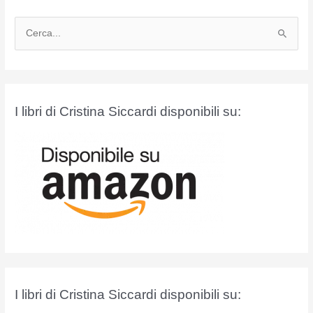
C
e
r
c
a
I libri di Cristina Siccardi disponibili su:
:
I libri di Cristina Siccardi disponibili su: