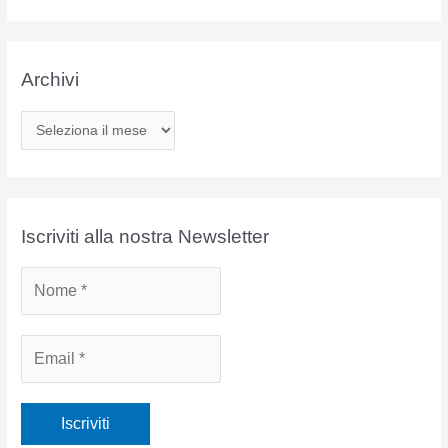
Archivi
A
r
c
h
i
Iscriviti alla nostra Newsletter
v
i