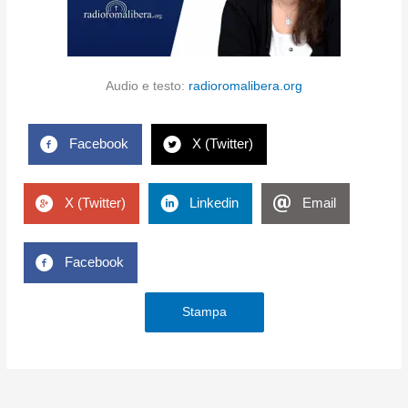
Audio e testo:
radioromalibera.org
Facebook
X (Twitter)
X (Twitter)
Linkedin
Email
Facebook
Stampa