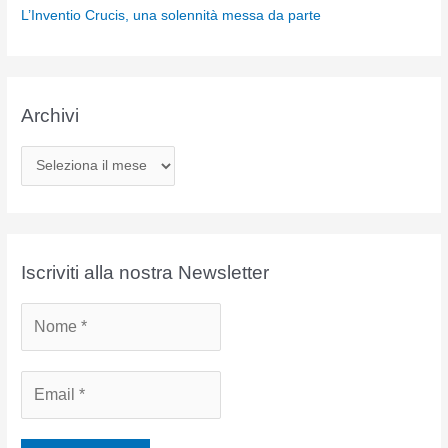
L’Inventio Crucis, una solennità messa da parte
Archivi
A
r
c
h
i
Iscriviti alla nostra Newsletter
v
i