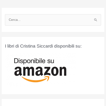
C
e
r
c
a
I libri di Cristina Siccardi disponibili su:
: