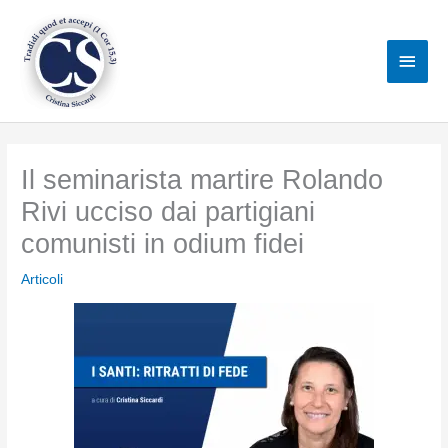
Vai
al
Men
contenuto
princ
Il seminarista martire Rolando
Rivi ucciso dai partigiani
comunisti in odium fidei
Articoli