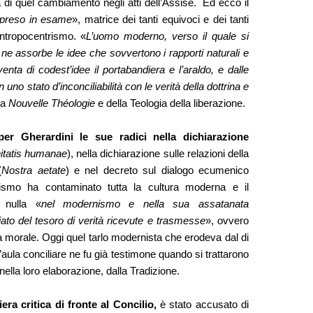
 di quel cambiamento negli atti dell’Assise. Ed ecco il
 preso in esame
», matrice dei tanti equivoci e dei tanti
ntropocentrismo. «
L’uomo moderno, verso il quale si
 ne assorbe le idee che sovvertono i rapporti naturali e
iventa di codest’idee il portabandiera e l’araldo, e dalle
uno stato d’inconciliabilità con le verità della dottrina e
la
Nouvelle Théologie
e della Teologia della liberazione.
per Gherardini le sue radici nella dichiarazione
itatis humanae
), nella dichiarazione sulle relazioni della
(
Nostra aetate
) e nel decreto sul dialogo ecumenico
trismo ha contaminato tutta la cultura moderna e il
e nulla «
nel modernismo e nella sua assatanata
to del tesoro di verità ricevute e trasmesse
», ovvero
, la morale. Oggi quel tarlo modernista che erodeva dal di
ula conciliare ne fu già testimone quando si trattarono
nella loro elaborazione, dalla Tradizione.
era critica di fronte al Concilio,
è stato accusato di