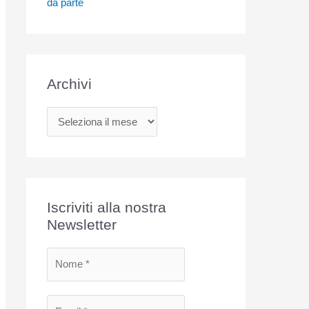
da parte
Archivi
A
r
c
h
i
Iscriviti alla nostra
v
Newsletter
i