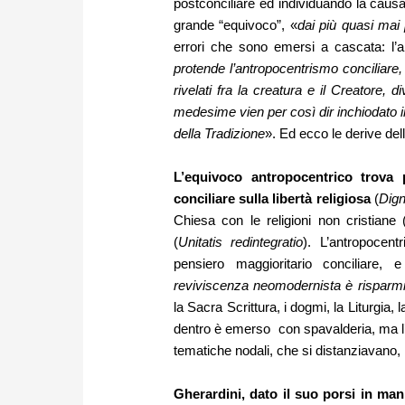
postconciliare ed individuando la causa
grande “equivoco”, «
dai più quasi mai
errori che sono emersi a cascata: l’a
protende l’antropocentrismo conciliare,
rivelati fra la creatura e il Creatore, d
medesime vien per così dir inchiodato in 
della Tradizione
». Ed ecco le derive del
L’equivoco antropocentrico trova 
conciliare sulla libertà religiosa
(
Dign
Chiesa con le religioni non cristiane 
(
Unitatis redintegratio
). L’antropocen
pensiero maggioritario conciliare, 
reviviscenza neomodernista è risparmia
la Sacra Scrittura, i dogmi, la Liturgia
dentro è emerso con spavalderia, ma l’a
tematiche nodali, che si distanziavano, 
Gherardini, dato il suo porsi in mani