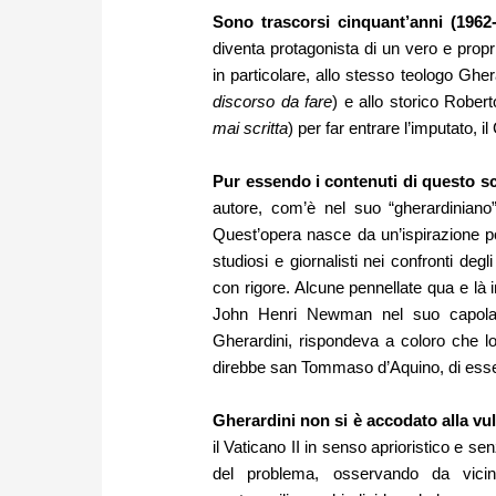
Sono trascorsi cinquant’anni (1962-
diventa protagonista di un vero e propri
in particolare, allo stesso teologo Ghe
discorso da fare
) e allo storico Rober
mai scritta
) per far entrare l’imputato, il
Pur essendo i contenuti di questo s
autore, com’è nel suo “gherardiniano”
Quest’opera nasce da un’ispirazione po
studiosi e giornalisti nei confronti deg
con rigore. Alcune pennellate qua e là i
John Henri Newman nel suo capol
Gherardini, rispondeva a coloro che l
direbbe san Tommaso d’Aquino, di esser
Gherardini non si è accodato alla vu
il Vaticano II in senso aprioristico e s
del problema, osservando da vicin