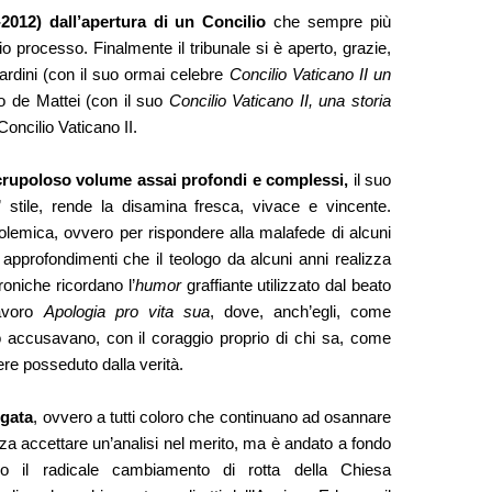
2012) dall’apertura di un Concilio
che sempre più
o processo. Finalmente il tribunale si è aperto, grazie,
rardini (con il suo ormai celebre
Concilio Vaticano II un
to de Mattei (con il suo
Concilio Vaticano II, una storia
 Concilio Vaticano II.
crupoloso volume assai profondi e complessi,
il suo
 stile, rende la disamina fresca, vivace e vincente.
lemica, ovvero per rispondere alla malafede di alcuni
li approfondimenti che il teologo da alcuni anni realizza
roniche ricordano l’
humor
graffiante utilizzato dal beato
avoro
Apologia pro vita sua
, dove, anch’egli, come
o accusavano, con il coraggio proprio di chi sa, come
e posseduto dalla verità.
lgata
, ovvero a tutti coloro che continuano ad osannare
enza accettare un’analisi nel merito, ma è andato a fondo
o il radicale cambiamento di rotta della Chiesa