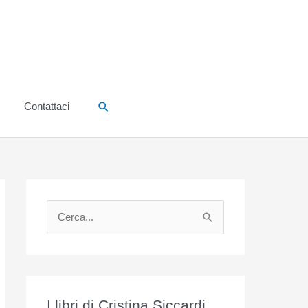
Cerca
Contattaci
C
e
r
c
a
I libri di Cristina Siccardi