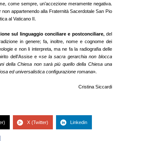
rmine, come sempre, un’accezione meramente negativa.
ur non appartenendo alla Fraternità Sacerdotale San Pio
tica al Vaticano II.
zione sul linguaggio conciliare e postconciliare,
del
 Tradizione in genere; fa, inoltre, nome e cognome dei
eologie e non li interpreta, ma ne fa la radiografia delle
rito dell’Assise e «
se la sacra gerarchia non blocca
ani della Chiesa non sarà più quello della Chiesa una
oriosa ed universalistica configurazione romana
».
Cristina Siccardi
er)
X (Twitter)
Linkedin