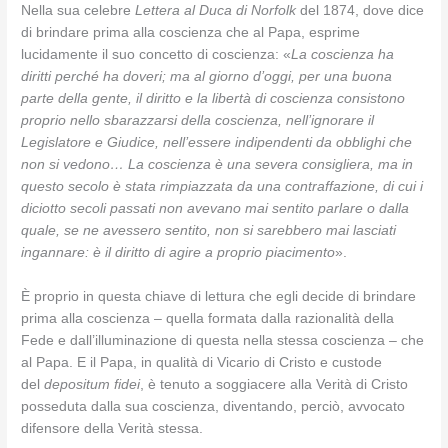
Nella sua celebre
Lettera al Duca di Norfolk
del 1874, dove dice
di brindare prima alla coscienza che al Papa, esprime
lucidamente il suo concetto di coscienza: «
La coscienza ha
diritti perché ha doveri; ma al giorno d’oggi, per una buona
parte della gente, il diritto e la libertà di coscienza consistono
proprio nello sbarazzarsi della coscienza, nell’ignorare il
Legislatore e Giudice, nell’essere indipendenti da obblighi che
non si vedono… La coscienza è una severa consigliera, ma in
questo secolo è stata rimpiazzata da una contraffazione, di cui i
diciotto secoli passati non avevano mai sentito parlare o dalla
quale, se ne avessero sentito, non si sarebbero mai lasciati
ingannare: è il diritto di agire a proprio piacimento
».
È proprio in questa chiave di lettura che egli decide di brindare
prima alla coscienza – quella formata dalla razionalità della
Fede e dall’illuminazione di questa nella stessa coscienza – che
al Papa. E il Papa, in qualità di Vicario di Cristo e custode
del
depositum fidei
, è tenuto a soggiacere alla Verità di Cristo
posseduta dalla sua coscienza, diventando, perciò, avvocato
difensore della Verità stessa.