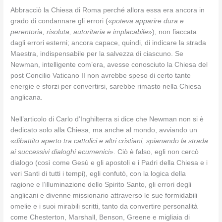
Abbracciò la Chiesa di Roma perché allora essa era ancora in
grado di condannare gli errori («
poteva apparire dura e
perentoria, risoluta, autoritaria e implacabile
»), non fiaccata
dagli errori esterni; ancora capace, quindi, di indicare la strada
Maestra, indispensabile per la salvezza di ciascuno. Se
Newman, intelligente com’era, avesse conosciuto la Chiesa del
post Concilio Vaticano II non avrebbe speso di certo tante
energie e sforzi per convertirsi, sarebbe rimasto nella Chiesa
anglicana.
Nell’articolo di Carlo d’Inghilterra si dice che Newman non si è
dedicato solo alla Chiesa, ma anche al mondo, avviando un
«
dibattito aperto tra cattolici e altri cristiani, spianando la strada
ai successivi dialoghi ecumenici
». Ciò è falso, egli non cercò
dialogo (così come Gesù e gli apostoli e i Padri della Chiesa e i
veri Santi di tutti i tempi), egli confutò, con la logica della
ragione e l’illuminazione dello Spirito Santo, gli errori degli
anglicani e divenne missionario attraverso le sue formidabili
omelie e i suoi mirabili scritti, tanto da convertire personalità
come Chesterton, Marshall, Benson, Greene e migliaia di