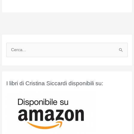
C
e
r
c
a
I libri di Cristina Siccardi disponibili su:
: