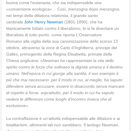
buona come l’eutanasia, che sia indispensabile una
«conversione ecologica»… Così, menzogna dopo menzogna,
nei tempi della dittatura relativista, il grande santo
cardinale
John Henry Newman
(1801-1890), che ha
titanicamente lottato contro il liberalismo, lo si fa diventare un
liberalista di tutto punto, come riporta
L’Osservatore
Romano
alla vigilia della sua canonizzazione dello scorso 13
ottobre, attraverso la voce di Carlo d’Inghilterra, principe del
Galles, primogenito della Regina Elisabetta, primate della
Chiesa anglicana: «
Newman ha rappresentato la vita dello
spirito contro le forze che svilivano la dignità umana e il destino
umano. Nell’epoca in cui giunge alla santità, il suo esempio è
più che mai necessario: per il modo in cui, al meglio, ha saputo
difendere senza accusare, essere in disaccordo senza mancare
di rispetto e forse, soprattutto, per il modo in cui ha saputo
vedere le differenze come luoghi d’incontro invece che di
esclusione
».
La contraffazione è un’attività indispensabile alle dittature e ai
totalitarismi, altrimenti tali non sarebbero. Il teologo Newman,