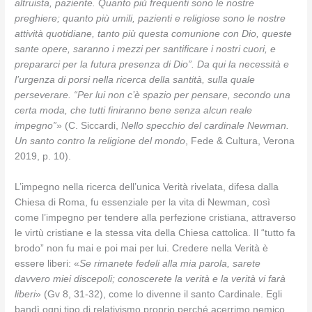
altruista, paziente. Quanto più frequenti sono le nostre
preghiere; quanto più umili, pazienti e religiose sono le nostre
attività quotidiane, tanto più questa comunione con Dio, queste
sante opere, saranno i mezzi per santificare i nostri cuori, e
prepararci per la futura presenza di Dio”. Da qui la necessità e
l’urgenza di porsi nella ricerca della santità, sulla quale
perseverare. “Per lui non c’è spazio per pensare, secondo una
certa moda, che tutti finiranno bene senza alcun reale
impegno”
» (C. Siccardi,
Nello specchio del cardinale Newman.
Un santo contro la religione del mondo
, Fede & Cultura, Verona
2019, p. 10).
L’impegno nella ricerca dell’unica Verità rivelata, difesa dalla
Chiesa di Roma, fu essenziale per la vita di Newman, così
come l’impegno per tendere alla perfezione cristiana, attraverso
le virtù cristiane e la stessa vita della Chiesa cattolica. Il “tutto fa
brodo” non fu mai e poi mai per lui. Credere nella Verità è
essere liberi: «
Se rimanete fedeli alla mia parola, sarete
davvero miei discepoli; conoscerete la verità e la verità vi farà
liberi
» (Gv 8, 31-32), come lo divenne il santo Cardinale. Egli
bandì ogni tipo di relativismo proprio perché acerrimo nemico