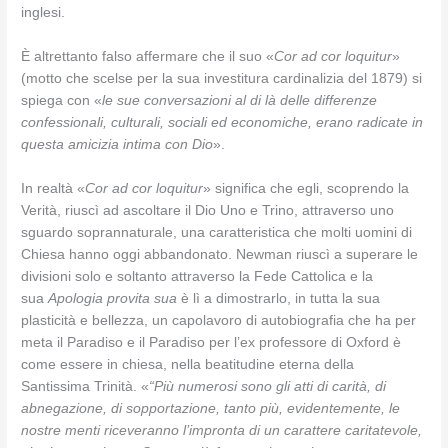
inglesi.
È altrettanto falso affermare che il suo «
Cor ad cor loquitur
»
(motto che scelse per la sua investitura cardinalizia del 1879) si
spiega con «
le sue conversazioni al di là delle differenze
confessionali, culturali, sociali ed economiche, erano radicate in
questa amicizia intima con Dio
».
In realtà «
Cor ad cor loquitur
» significa che egli, scoprendo la
Verità, riuscì ad ascoltare il Dio Uno e Trino, attraverso uno
sguardo soprannaturale, una caratteristica che molti uomini di
Chiesa hanno oggi abbandonato. Newman riuscì a superare le
divisioni solo e soltanto attraverso la Fede Cattolica e la
sua
Apologia provita sua
è lì a dimostrarlo, in tutta la sua
plasticità e bellezza, un capolavoro di autobiografia che ha per
meta il Paradiso e il Paradiso per l’ex professore di Oxford è
come essere in chiesa, nella beatitudine eterna della
Santissima Trinità. «
“Più numerosi sono gli atti di carità, di
abnegazione, di sopportazione, tanto più, evidentemente, le
nostre menti riceveranno l’impronta di un carattere caritatevole,