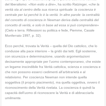
del liberalismo: «
Non esito a dire
», ha scritto Ratzinger, «
che la
verità sta al centro della sua ricerca spirituale: la coscienza è
centrale per lui perché lo è la verità. In altre parole: la centralità
del concetto di coscienza in Newman deriva dalla centralità del
concetto di verità, e solo in base ad essa si può comprendere
»
(Cielo e terra. Riflessioni su politica e fede, Piemme, Casale
Monferrato 1997, p. 32).
Ecco perché, trovata la Verità – quella del Dio cattolico, che lo
condusse alla pace interiore – la gridò dai tetti. Egli sostenne,
con sicurezza e determinazione, usando argomentazioni
decisamente appropriate per l’uomo contemporaneo, che esiste
un legame inscindibile fra Verità cattolica, scienza e coscienza e
che non possono esserci cedimenti all’arbitrarietà e al
relativismo. Per coscienza Newman non intende quella
soggettiva (il proprio piacimento), ma quella oggettiva, ovvero il
riconoscimento della Verità rivelata. La coscienza è quindi la
capacità dell’uomo di riconoscere la Verità e di abbracciarla
umilmente.