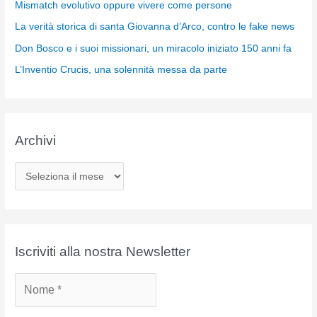
Mismatch evolutivo oppure vivere come persone
La verità storica di santa Giovanna d’Arco, contro le fake news
Don Bosco e i suoi missionari, un miracolo iniziato 150 anni fa
L’Inventio Crucis, una solennità messa da parte
Archivi
A
r
c
h
i
Iscriviti alla nostra Newsletter
v
i