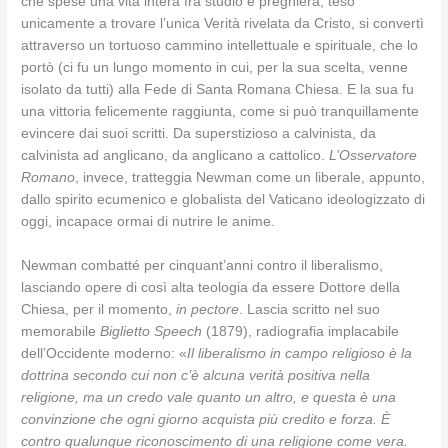
che spese una vita intera fra studio e preghiera, teso
unicamente a trovare l’unica Verità rivelata da Cristo, si convertì
attraverso un tortuoso cammino intellettuale e spirituale, che lo
portò (ci fu un lungo momento in cui, per la sua scelta, venne
isolato da tutti) alla Fede di Santa Romana Chiesa. E la sua fu
una vittoria felicemente raggiunta, come si può tranquillamente
evincere dai suoi scritti. Da superstizioso a calvinista, da
calvinista ad anglicano, da anglicano a cattolico.
L’Osservatore
Romano
, invece, tratteggia Newman come un liberale, appunto,
dallo spirito ecumenico e globalista del Vaticano ideologizzato di
oggi, incapace ormai di nutrire le anime.
Newman combatté per cinquant’anni contro il liberalismo,
lasciando opere di così alta teologia da essere Dottore della
Chiesa, per il momento,
in pectore
. Lascia scritto nel suo
memorabile
Biglietto Speech
(1879), radiografia implacabile
dell’Occidente moderno: «
Il liberalismo in campo religioso è la
dottrina secondo cui non c’è alcuna verità positiva nella
religione, ma un credo vale quanto un altro, e questa è una
convinzione che ogni giorno acquista più credito e forza. È
contro qualunque riconoscimento di una religione come vera.