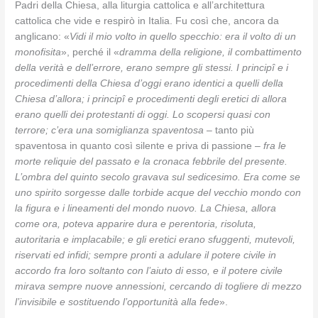
Padri della Chiesa, alla liturgia cattolica e all’architettura
cattolica che vide e respirò in Italia. Fu così che, ancora da
anglicano: «
Vidi il mio volto in quello specchio: era il volto di un
monofisita
», perché il «
dramma della religione, il combattimento
della verità e dell’errore, erano sempre gli stessi. I principî e i
procedimenti della Chiesa d’oggi erano identici a quelli della
Chiesa d’allora; i principî e procedimenti degli eretici di allora
erano quelli dei protestanti di oggi. Lo scopersi quasi con
terrore; c’era una somiglianza spaventosa
– tanto più
spaventosa in quanto così silente e priva di passione –
fra le
morte reliquie del passato e la cronaca febbrile del presente.
L’ombra del quinto secolo gravava sul sedicesimo. Era come se
uno spirito sorgesse dalle torbide acque del vecchio mondo con
la figura e i lineamenti del mondo nuovo. La Chiesa, allora
come ora, poteva apparire dura e perentoria, risoluta,
autoritaria e implacabile; e gli eretici erano sfuggenti, mutevoli,
riservati ed infidi; sempre pronti a adulare il potere civile in
accordo fra loro soltanto con l’aiuto di esso, e il potere civile
mirava sempre nuove annessioni, cercando di togliere di mezzo
l’invisibile e sostituendo l’opportunità alla fede
».