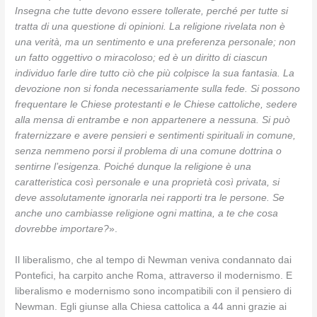
Insegna che tutte devono essere tollerate, perché per tutte si
tratta di una questione di opinioni. La religione rivelata non è
una verità, ma un sentimento e una preferenza personale; non
un fatto oggettivo o miracoloso; ed è un diritto di ciascun
individuo farle dire tutto ciò che più colpisce la sua fantasia. La
devozione non si fonda necessariamente sulla fede. Si possono
frequentare le Chiese protestanti e le Chiese cattoliche, sedere
alla mensa di entrambe e non appartenere a nessuna. Si può
fraternizzare e avere pensieri e sentimenti spirituali in comune,
senza nemmeno porsi il problema di una comune dottrina o
sentirne l’esigenza. Poiché dunque la religione è una
caratteristica così personale e una proprietà così privata, si
deve assolutamente ignorarla nei rapporti tra le persone. Se
anche uno cambiasse religione ogni mattina, a te che cosa
dovrebbe importare?
».
Il liberalismo, che al tempo di Newman veniva condannato dai
Pontefici, ha carpito anche Roma, attraverso il modernismo. E
liberalismo e modernismo sono incompatibili con il pensiero di
Newman. Egli giunse alla Chiesa cattolica a 44 anni grazie ai