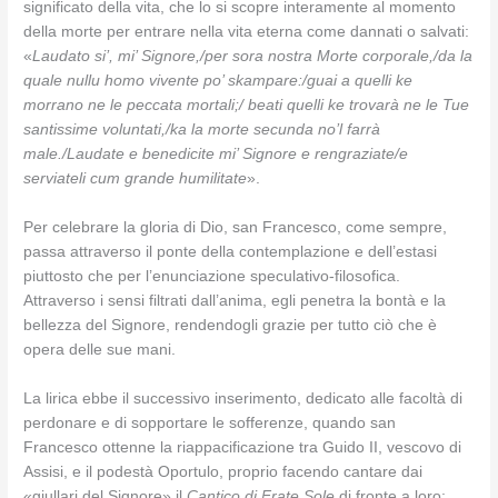
significato della vita, che lo si scopre interamente al momento
della morte per entrare nella vita eterna come dannati o salvati:
«
Laudato si’, mi’ Signore,/per sora nostra Morte corporale,/da la
quale nullu homo vivente po’ skampare:/guai a quelli ke
morrano ne le peccata mortali;/ beati quelli ke trovarà ne le Tue
santissime voluntati,/ka la morte secunda no’l farrà
male./Laudate e benedicite mi’ Signore e rengraziate/e
serviateli cum grande humilitate
».
Per celebrare la gloria di Dio, san Francesco, come sempre,
passa attraverso il ponte della contemplazione e dell’estasi
piuttosto che per l’enunciazione speculativo-filosofica.
Attraverso i sensi filtrati dall’anima, egli penetra la bontà e la
bellezza del Signore, rendendogli grazie per tutto ciò che è
opera delle sue mani.
La lirica ebbe il successivo inserimento, dedicato alle facoltà di
perdonare e di sopportare le sofferenze, quando san
Francesco ottenne la riappacificazione tra Guido II, vescovo di
Assisi, e il podestà Oportulo, proprio facendo cantare dai
«giullari del Signore» il
Cantico di Frate Sole
di fronte a loro;