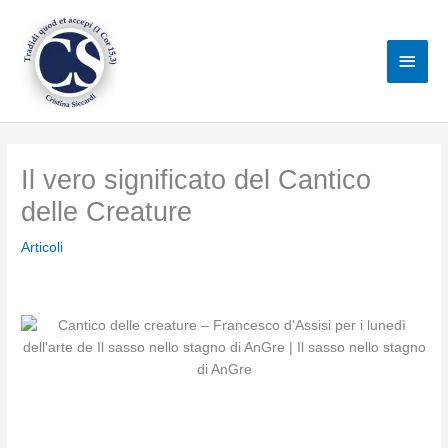
Vai
al
Men
contenuto
princ
Il vero significato del Cantico
delle Creature
Articoli