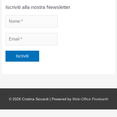
i
Iscriviti alla nostra Newsletter
v
i
© 2026
Cristina Siccardi
| Powered by
Web-Office Pixelearth