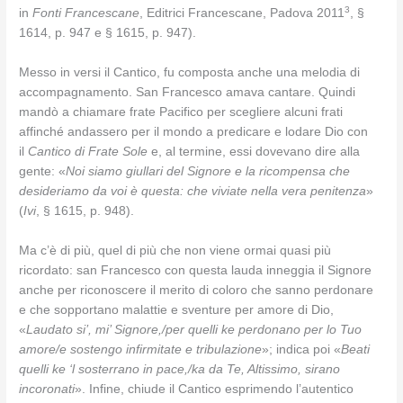
3
in
Fonti Francescane
, Editrici Francescane, Padova 2011
, §
1614, p. 947 e § 1615, p. 947).
Messo in versi il Cantico, fu composta anche una melodia di
accompagnamento. San Francesco amava cantare. Quindi
mandò a chiamare frate Pacifico per scegliere alcuni frati
affinché andassero per il mondo a predicare e lodare Dio con
il
Cantico di Frate Sole
e, al termine, essi dovevano dire alla
gente: «
Noi siamo giullari del Signore e la ricompensa che
desideriamo da voi è questa: che viviate nella vera penitenza
»
(
Ivi
, § 1615, p. 948).
Ma c’è di più, quel di più che non viene ormai quasi più
ricordato: san Francesco con questa lauda inneggia il Signore
anche per riconoscere il merito di coloro che sanno perdonare
e che sopportano malattie e sventure per amore di Dio,
«
Laudato si’, mi’ Signore,/per quelli ke perdonano per lo Tuo
amore/e sostengo infirmitate e tribulazione
»; indica poi «
Beati
quelli ke ‘l sosterrano in pace,/ka da Te, Altissimo, sirano
incoronati
». Infine, chiude il Cantico esprimendo l’autentico