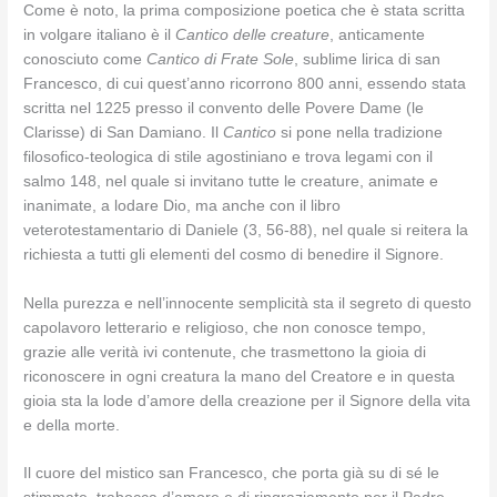
Come è noto, la prima composizione poetica che è stata scritta
in volgare italiano è il
Cantico delle creature
, anticamente
conosciuto come
Cantico di Frate Sole
, sublime lirica di san
Francesco, di cui quest’anno ricorrono 800 anni, essendo stata
scritta nel 1225 presso il convento delle Povere Dame (le
Clarisse) di San Damiano. Il
Cantico
si pone nella tradizione
filosofico-teologica di stile agostiniano e trova legami con il
salmo 148, nel quale si invitano tutte le creature, animate e
inanimate, a lodare Dio, ma anche con il libro
veterotestamentario di Daniele (3, 56-88), nel quale si reitera la
richiesta a tutti gli elementi del cosmo di benedire il Signore.
Nella purezza e nell’innocente semplicità sta il segreto di questo
capolavoro letterario e religioso, che non conosce tempo,
grazie alle verità ivi contenute, che trasmettono la gioia di
riconoscere in ogni creatura la mano del Creatore e in questa
gioia sta la lode d’amore della creazione per il Signore della vita
e della morte.
Il cuore del mistico san Francesco, che porta già su di sé le