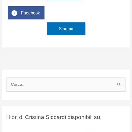
Facebook
Stampa
C
e
r
c
a
I libri di Cristina Siccardi disponibili su:
: