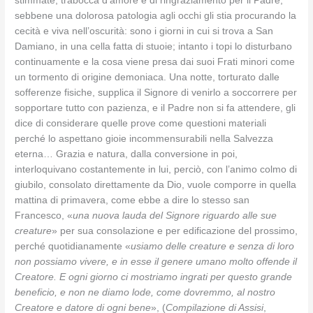
stimmate, trabocca d’amore e di ringraziamento per il Padre,
sebbene una dolorosa patologia agli occhi gli stia procurando la
cecità e viva nell’oscurità: sono i giorni in cui si trova a San
Damiano, in una cella fatta di stuoie; intanto i topi lo disturbano
continuamente e la cosa viene presa dai suoi Frati minori come
un tormento di origine demoniaca. Una notte, torturato dalle
sofferenze fisiche, supplica il Signore di venirlo a soccorrere per
sopportare tutto con pazienza, e il Padre non si fa attendere, gli
dice di considerare quelle prove come questioni materiali
perché lo aspettano gioie incommensurabili nella Salvezza
eterna… Grazia e natura, dalla conversione in poi,
interloquivano costantemente in lui, perciò, con l’animo colmo di
giubilo, consolato direttamente da Dio, vuole comporre in quella
mattina di primavera, come ebbe a dire lo stesso san
Francesco, «
una nuova lauda del Signore riguardo alle sue
creature
» per sua consolazione e per edificazione del prossimo,
perché quotidianamente «
usiamo delle creature e senza di loro
non possiamo vivere, e in esse il genere umano molto offende il
Creatore. E ogni giorno ci mostriamo ingrati per questo grande
beneficio, e non ne diamo lode, come dovremmo, al nostro
Creatore e datore di ogni bene
», (
Compilazione di Assisi
,