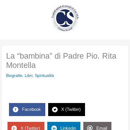
Vai
al
contenuto
La “bambina” di Padre Pio. Rita
Montella
Biografie
,
Libri
,
Spiritualità
Facebook
X (Twitter)
X (Twitter)
Linkedin
Email