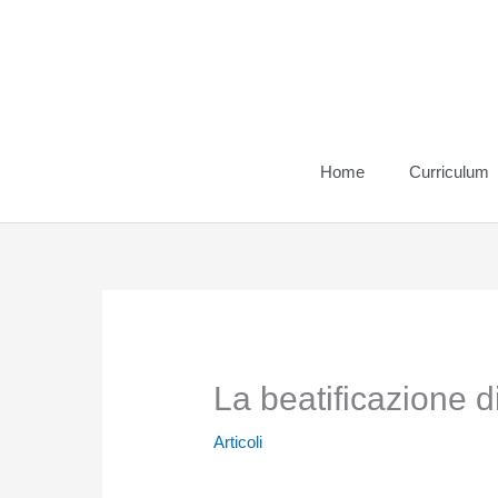
Vai
al
contenuto
Home
Curriculum
La beatificazione d
Articoli