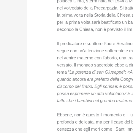
polacca Ulma, sterminata nel 1944 a Ma
nel voivodato della Precarpazia. Si trat
la prima volta nella Storia della Chiesa 
per la prima volta sarà beatificato un 
secondo la Chiesa, non è previsto il limb
Il predicatore e scrittore Padre Serafino
segue con un’attenzione sofferente e mol
nel ventre materno con l’aborto, una t
versato. Il monaco sacerdote ebbe a di
tema “
La potenza di san Giuseppe
”: «
A
quando ancora era prefetto della Congreg
discorso del limbo. Egli scrisse: è poss
possa esprimere un atto volontario? E il
fatto che i bambini nel grembo matern
Ebbene, non è questo il momento e il lu
profonda e delicata, ma per il caso de
certezza che egli morì come i Santi Inno