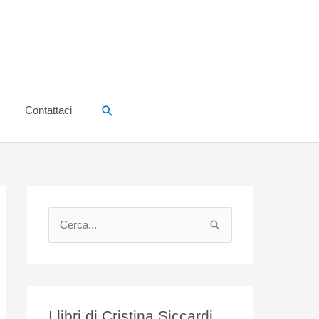
Cerca
Contattaci
C
e
r
c
a
I libri di Cristina Siccardi