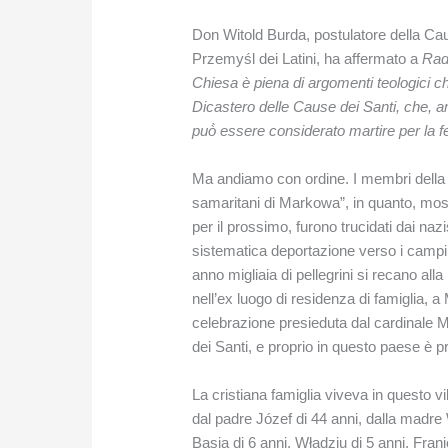
Don Witold Burda, postulatore della Caus
Przemyśl dei Latini, ha affermato a
Rad
Chiesa è piena di argomenti teologici ch
Dicastero delle Cause dei Santi, che,
può̀ essere considerato martire per la f
Ma andiamo con ordine. I membri della
samaritani di Markowa”, in quanto, mo
per il prossimo, furono trucidati dai nazi
sistematica deportazione verso i campi
anno migliaia di pellegrini si recano alla
nell’ex luogo di residenza di famiglia, 
celebrazione presieduta dal cardinale 
dei Santi, e proprio in questo paese è p
La cristiana famiglia viveva in questo v
dal padre Józef di 44 anni, dalla madre Wi
Basia di 6 anni, Władziu di 5 anni, Frani