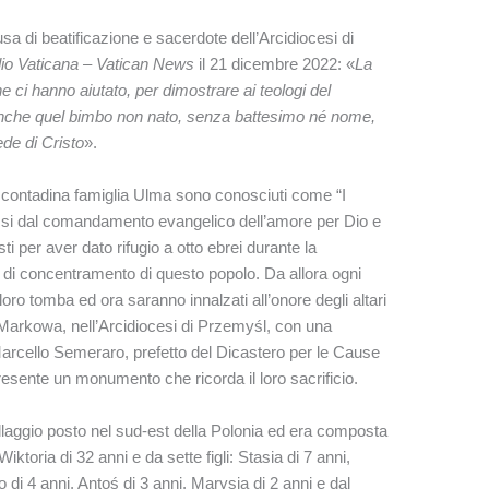
a di beatificazione e sacerdote dell’Arcidiocesi di
io Vaticana – Vatican News
il 21 dicembre 2022: «
La
e ci hanno aiutato, per dimostrare ai teologi del
 anche quel bimbo non nato, senza battesimo né nome,
ede di Cristo
».
 contadina famiglia Ulma sono conosciuti come “I
ssi dal comandamento evangelico dell’amore per Dio e
sti per aver dato rifugio a otto ebrei durante la
 di concentramento di questo popolo. Da allora ogni
 loro tomba ed ora saranno innalzati all’onore degli altari
a Markowa, nell’Arcidiocesi di Przemyśl, con una
Marcello Semeraro, prefetto del Dicastero per le Cause
resente un monumento che ricorda il loro sacrificio.
illaggio posto nel sud-est della Polonia ed era composta
ktoria di 32 anni e da sette figli: Stasia di 7 anni,
o di 4 anni, Antoś di 3 anni, Marysia di 2 anni e dal