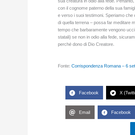
sua creatura in odio alla fede. Pertan
con il cognome paterno della sua famigl
e verso i suoi testimoni. Speriamo che q
di quella terrena – possa far meditare mo
tempo che barbaramente vengono uccisi 
statali) se non in odio alla fede, sicura
perché dono di Dio Creatore.
Fonte:
Corrispondenza Romana – 6 se
Facebook
X (Twitt
Email
Facebook