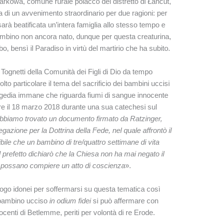
rkowa, comune rurale polacco del distretto di Łańcut,
ta di un avvenimento straordinario per due ragioni: per
sarà beatificata un’intera famiglia allo stesso tempo e
bambino non ancora nato, dunque per questa creaturina,
o, bensì il Paradiso in virtù del martirio che ha subito.
 Tognetti della Comunità dei Figli di Dio da tempo
to particolare il tema del sacrificio dei bambini uccisi
ragedia immane che riguarda fiumi di sangue innocente
re il 18 marzo 2018 durante una sua catechesi sul
bbiamo trovato un documento firmato da Ratzinger,
azione per la Dottrina della Fede, nel quale affrontò il
ibile che un bambino di tre/quattro settimane di vita
 prefetto dichiarò che la Chiesa non ha mai negato il
o possano compiere un atto di coscienza
».
ogo idonei per soffermarsi su questa tematica così
l bambino ucciso
in odium fidei
si può affermare con
centi di Betlemme, periti per volontà di re Erode.