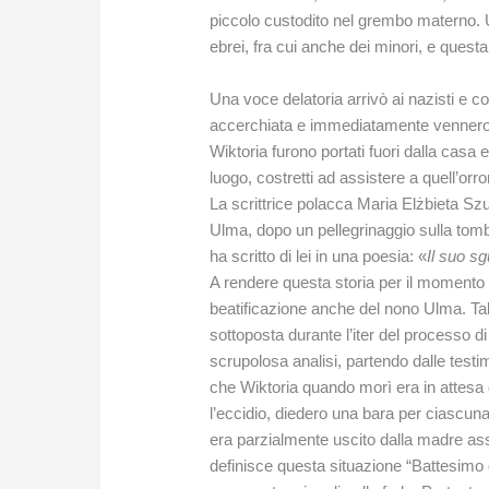
piccolo custodito nel grembo materno. U
ebrei, fra cui anche dei minori, e quest
Una voce delatoria arrivò ai nazisti e c
accerchiata e immediatamente vennero uc
Wiktoria furono portati fuori dalla casa e 
luogo, costretti ad assistere a quell’orrore
La scrittrice polacca Maria Elżbieta Sz
Ulma, dopo un pellegrinaggio sulla tomb
ha scritto di lei in una poesia: «
Il suo s
A rendere questa storia per il momento u
beatificazione anche del nono Ulma. Tal
sottoposta durante l’iter del processo di
scrupolosa analisi, partendo dalle test
che Wiktoria quando morì era in attesa 
l’eccidio, diedero una bara per ciascuna
era parzialmente uscito dalla madre as
definisce questa situazione “Battesim