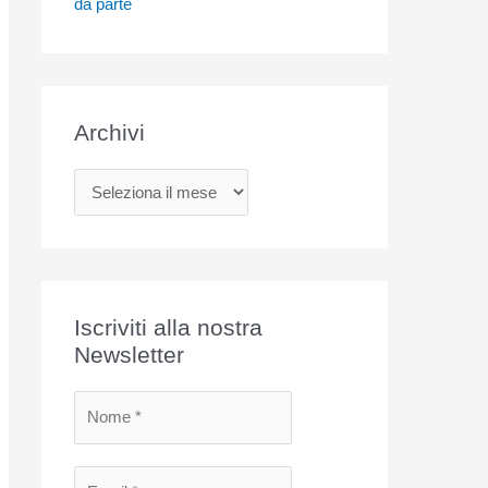
da parte
Archivi
A
r
c
h
i
Iscriviti alla nostra
v
Newsletter
i