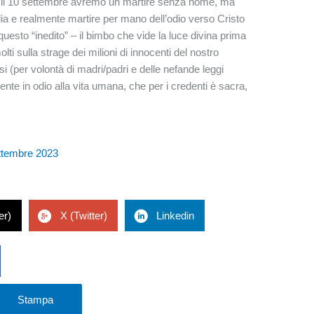
to, il 10 settembre avremo un martire senza nome, ma
ia e realmente martire per mano dell’odio verso Cristo
uesto “inedito” – il bimbo che vide la luce divina prima
lti sulla strage dei milioni di innocenti del nostro
(per volontà di madri/padri e delle nefande leggi
mente in odio alla vita umana, che per i credenti è sacra,
ttembre 2023
er)
X (Twitter)
Linkedin
Stampa