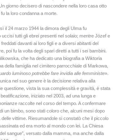
n giorno decisero di nascondere nella loro casa otto
a fu la loro condanna a morte.
osì il 24 marzo 1944 la dimora degli Ulma fu
cisi tutti gli ebrei presenti nel solaio; mentre Józef e
freddati davanti ai loro figli e a diversi abitanti del
, poi fu la volta degli spari diretti a tutti i sei bambini.
ulikowska, che ha dedicato una biografia a Wiktoria
a della famiglia nel cimitero parrocchiale di Markowa,
guardo luminoso potrebbe fare invidia alle femministe
».
nica nel suo genere è la decisione relativa alla
e questione, vista la sua complessità e gravità, è stata
 beatificazione, iniziato nel 2003, ad una lunga e
imonianze raccolte nel corso del tempo. A confermare
di un bimbo, sono stati coloro che, alcuni mesi dopo
 delle vittime. Riesumandole si constatò che il piccolo
sassinata ed era morto al mondo con lei. La Chiesa
o del sangue”, versato dalla mamma, ma anche dalla