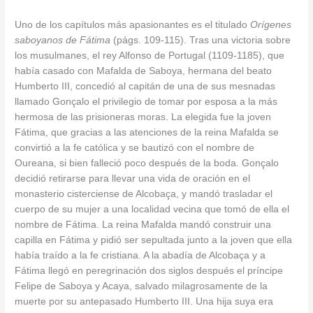
Uno de los capítulos más apasionantes es el titulado
Orígenes
saboyanos de Fátima
(págs. 109-115). Tras una victoria sobre
los musulmanes, el rey Alfonso de Portugal (1109-1185), que
había casado con Mafalda de Saboya, hermana del beato
Humberto III, concedió al capitán de una de sus mesnadas
llamado Gonçalo el privilegio de tomar por esposa a la más
hermosa de las prisioneras moras. La elegida fue la joven
Fátima, que gracias a las atenciones de la reina Mafalda se
convirtió a la fe católica y se bautizó con el nombre de
Oureana, si bien falleció poco después de la boda. Gonçalo
decidió retirarse para llevar una vida de oración en el
monasterio cisterciense de Alcobaça, y mandó trasladar el
cuerpo de su mujer a una localidad vecina que tomó de ella el
nombre de Fátima. La reina Mafalda mandó construir una
capilla en Fátima y pidió ser sepultada junto a la joven que ella
había traído a la fe cristiana. A la abadía de Alcobaça y a
Fátima llegó en peregrinación dos siglos después el príncipe
Felipe de Saboya y Acaya, salvado milagrosamente de la
muerte por su antepasado Humberto III. Una hija suya era