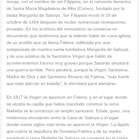
monja, con el nombre de sor Filippina, en el convento dominico
de Santa María Magdalena de Alba (Cuneo), fundado por la
beata Margarita de Saboya. Sor Filippina murió el 16 de
octubre de 1454 después de recibir numerosas revelaciones
privadas. En los archivos del monasterio se conserva un
documento que testimonia que la vidente habló de «una iglesia
de un pueblo que se llama Fátima, edificada por una
antepasada de nuestra santa fundadora Margarita de Saboya,
y de una estatua de la Santísima Virgen que habló de
acontecimientos futuros muy graves porque Satanás desatará
una guerra terrible. Pero perderá, porque la Virgen Santísima,
Madre de Dios y del Santísimo Rosario de Fátima, “más fuerte
que todo ejército en batalla”, lo derrotará para siempre».
En 1917 la Virgen se apareció en Fátima, y en el lugar donde
se alzaba la capilla que había mandado construir la reina
Mafalda se le construyó un amplio santuario. Existe, pues, una
misteriosa vinculación entre la Casa de Saboya y el lugar
donde nueve siglos más tarde se apareció la Virgen. La lápida
que cubría la sepultura de Oureana-Fátima y de su madre
espiritual la reina Mafalda de Saboya se conserva en la cripta