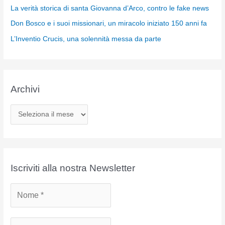
La verità storica di santa Giovanna d’Arco, contro le fake news
Don Bosco e i suoi missionari, un miracolo iniziato 150 anni fa
L’Inventio Crucis, una solennità messa da parte
Archivi
A
r
c
h
i
Iscriviti alla nostra Newsletter
v
i