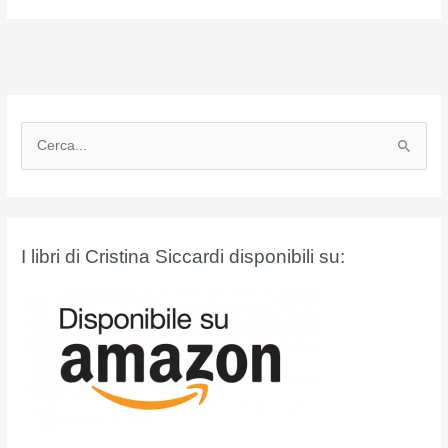
C
e
r
c
a
I libri di Cristina Siccardi disponibili su:
: