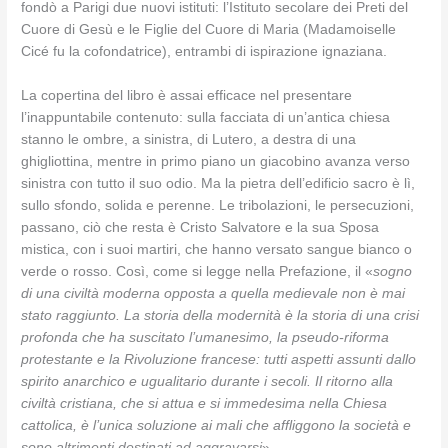
fondò a Parigi due nuovi istituti: l’Istituto secolare dei Preti del
Cuore di Gesù e le Figlie del Cuore di Maria (Madamoiselle
Cicé fu la cofondatrice), entrambi di ispirazione ignaziana.
La copertina del libro è assai efficace nel presentare
l’inappuntabile contenuto: sulla facciata di un’antica chiesa
stanno le ombre, a sinistra, di Lutero, a destra di una
ghigliottina, mentre in primo piano un giacobino avanza verso
sinistra con tutto il suo odio. Ma la pietra dell’edificio sacro è lì,
sullo sfondo, solida e perenne. Le tribolazioni, le persecuzioni,
passano, ciò che resta è Cristo Salvatore e la sua Sposa
mistica, con i suoi martiri, che hanno versato sangue bianco o
verde o rosso. Così, come si legge nella Prefazione, il «
sogno
di una civiltà moderna opposta a quella medievale non è mai
stato raggiunto. La storia della modernità è la storia di una crisi
profonda che ha suscitato l’umanesimo, la pseudo-riforma
protestante e la Rivoluzione francese: tutti aspetti assunti dallo
spirito anarchico e ugualitario durante i secoli. Il ritorno alla
civiltà cristiana, che si attua e si immedesima nella Chiesa
cattolica, è l’unica soluzione ai mali che affliggono la società e
sono altrimenti destinati ad aggravarsi
».