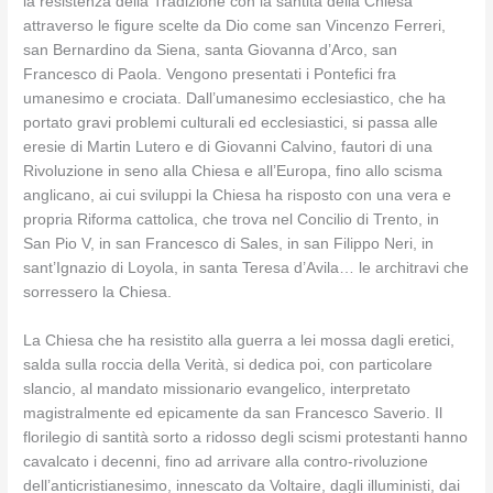
la resistenza della Tradizione con la santità della Chiesa
attraverso le figure scelte da Dio come san Vincenzo Ferreri,
san Bernardino da Siena, santa Giovanna d’Arco, san
Francesco di Paola. Vengono presentati i Pontefici fra
umanesimo e crociata. Dall’umanesimo ecclesiastico, che ha
portato gravi problemi culturali ed ecclesiastici, si passa alle
eresie di Martin Lutero e di Giovanni Calvino, fautori di una
Rivoluzione in seno alla Chiesa e all’Europa, fino allo scisma
anglicano, ai cui sviluppi la Chiesa ha risposto con una vera e
propria Riforma cattolica, che trova nel Concilio di Trento, in
San Pio V, in san Francesco di Sales, in san Filippo Neri, in
sant’Ignazio di Loyola, in santa Teresa d’Avila… le architravi che
sorressero la Chiesa.
La Chiesa che ha resistito alla guerra a lei mossa dagli eretici,
salda sulla roccia della Verità, si dedica poi, con particolare
slancio, al mandato missionario evangelico, interpretato
magistralmente ed epicamente da san Francesco Saverio. Il
florilegio di santità sorto a ridosso degli scismi protestanti hanno
cavalcato i decenni, fino ad arrivare alla contro-rivoluzione
dell’anticristianesimo, innescato da Voltaire, dagli illuministi, dai