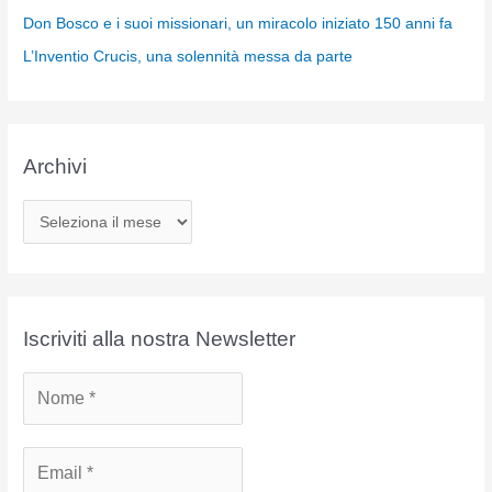
Don Bosco e i suoi missionari, un miracolo iniziato 150 anni fa
L’Inventio Crucis, una solennità messa da parte
Archivi
A
r
c
h
i
Iscriviti alla nostra Newsletter
v
i