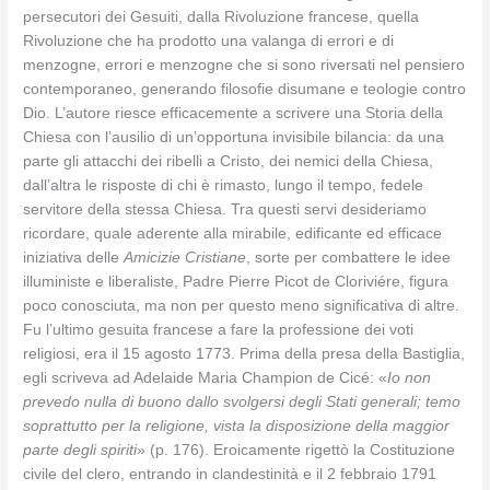
persecutori dei Gesuiti, dalla Rivoluzione francese, quella
Rivoluzione che ha prodotto una valanga di errori e di
menzogne, errori e menzogne che si sono riversati nel pensiero
contemporaneo, generando filosofie disumane e teologie contro
Dio. L’autore riesce efficacemente a scrivere una Storia della
Chiesa con l’ausilio di un’opportuna invisibile bilancia: da una
parte gli attacchi dei ribelli a Cristo, dei nemici della Chiesa,
dall’altra le risposte di chi è rimasto, lungo il tempo, fedele
servitore della stessa Chiesa. Tra questi servi desideriamo
ricordare, quale aderente alla mirabile, edificante ed efficace
iniziativa delle
Amicizie Cristiane
, sorte per combattere le idee
illuministe e liberaliste, Padre Pierre Picot de Cloriviére, figura
poco conosciuta, ma non per questo meno significativa di altre.
Fu l’ultimo gesuita francese a fare la professione dei voti
religiosi, era il 15 agosto 1773. Prima della presa della Bastiglia,
egli scriveva ad Adelaide Maria Champion de Cicé: «
Io non
prevedo nulla di buono dallo svolgersi degli Stati generali; temo
soprattutto per la religione, vista la disposizione della maggior
parte degli spiriti
» (p. 176). Eroicamente rigettò la Costituzione
civile del clero, entrando in clandestinità e il 2 febbraio 1791