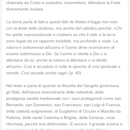
chiamata da Cristo a custodire, trasmettere, difendere la Fede
divinamente rivelata.
La storia parla di fatti e questi fatti de Mattei li legge non solo
con la lente dello studioso, ma anche del cattolico perché: «
Chi
ha spirito soprannaturale e cristiano sa che il cielo e la terra
sono legati da un rapporto invisibile, ma profondo e reale. La
natura è sottomessa all’uomo e l’uomo deve riconoscere di
essere sottomesso a Dio. Se l’uomo si ribella a Dio o si
allontana da lui, anche la natura si allontana o si ribella
all’uomo. Così è accaduto in tutte le epoche di crisi spirituale e
morale. Così accade anche oggi
» (p. 40).
Nel testo si parla di quando la filosofia del Vangelo governava
gli Stati, dell’epoca straordinaria delle cattedrali, della
prodigiosa santità medioevale con i suoi protagonisti come san
Bernardo, san Domenico, san Francesco, san Luigi di Francia,
della cattività avignonese, di Guglielmo di Occam e Marsilio da
Padova, delle sante Caterina e Brigida, della Certosa, «
mai
riformata, perché mai deformata
». E ancora: il grande scisma e