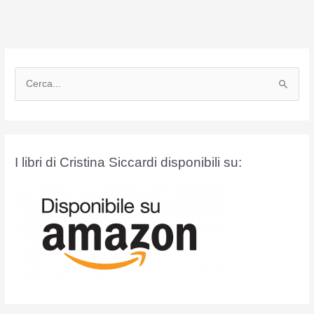
C
e
r
c
a
I libri di Cristina Siccardi disponibili su:
: