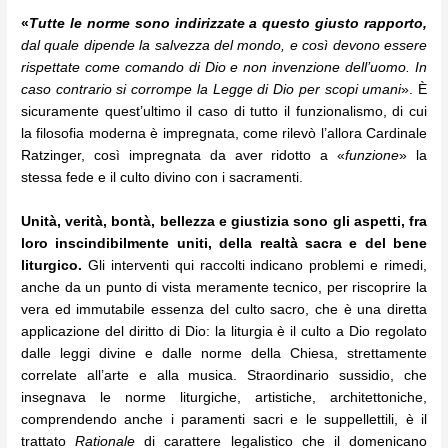
«
Tutte le norme sono indirizzate a questo giusto rapporto,
dal quale dipende la salvezza del mondo, e così devono essere
rispettate come comando di Dio e non invenzione dell’uomo. In
caso contrario si corrompe la Legge di Dio per scopi umani
». È
sicuramente quest’ultimo il caso di tutto il funzionalismo, di cui
la filosofia moderna è impregnata, come rilevò l’allora Cardinale
Ratzinger, così impregnata da aver ridotto a «
funzione
» la
stessa fede e il culto divino con i sacramenti.
Unità, verità, bontà, bellezza e giustizia sono gli aspetti, fra
loro inscindibilmente uniti, della realtà sacra e del bene
liturgico.
Gli interventi qui raccolti indicano problemi e rimedi,
anche da un punto di vista meramente tecnico, per riscoprire la
vera ed immutabile essenza del culto sacro, che è una diretta
applicazione del diritto di Dio: la liturgia è il culto a Dio regolato
dalle leggi divine e dalle norme della Chiesa, strettamente
correlate all’arte e alla musica. Straordinario sussidio, che
insegnava le norme liturgiche, artistiche, architettoniche,
comprendendo anche i paramenti sacri e le suppellettili, è il
trattato
Rationale
di carattere legalistico che il domenicano