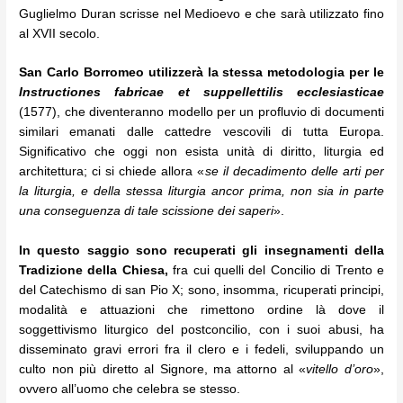
Guglielmo Duran scrisse nel Medioevo e che sarà utilizzato fino
al XVII secolo.
San Carlo Borromeo utilizzerà la stessa metodologia per le
Instructiones fabricae et suppellettilis ecclesiasticae
(1577), che diventeranno modello per un profluvio di documenti
similari emanati dalle cattedre vescovili di tutta Europa.
Significativo che oggi non esista unità di diritto, liturgia ed
architettura; ci si chiede allora «
se il decadimento delle arti per
la liturgia, e della stessa liturgia ancor prima, non sia in parte
una conseguenza di tale scissione dei saperi
».
In questo saggio sono recuperati gli insegnamenti della
Tradizione della Chiesa,
fra cui quelli del Concilio di Trento e
del Catechismo di san Pio X; sono, insomma, ricuperati principi,
modalità e attuazioni che rimettono ordine là dove il
soggettivismo liturgico del postconcilio, con i suoi abusi, ha
disseminato gravi errori fra il clero e i fedeli, sviluppando un
culto non più diretto al Signore, ma attorno al «
vitello d’oro
»,
ovvero all’uomo che celebra se stesso.