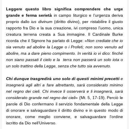
Leggere questo libro significa comprendere che urge
grande e ferma serietà
in campo liturgico e l’urgenza deriva
proprio dallo
ius divinum
(diritto divino), per ristabilire il giusto
rapporto fra Dio e la sua creazione, ivi compreso l’uomo, unica
creatura terrena creata a Sua immagine. Il Cardinale Burke
ricorda che il Signore ha parlato di Legge: «
Non crediate che io
sia venuto ad abolire la Legge o i Profeti; non sono venuto ad
abolire, ma a dare pieno compimento. In verità io vi dico: finché
non siano passati il cielo e la terra non passerà un solo iota o
un solo trattino della Legge, senza che tutto sia avvenuto.
Chi dunque trasgredirà uno solo di questi minimi precetti
e
insegnerà agli altri a fare altrettanto, sarà considerato minimo
nel regno dei cieli. Chi invece li osserverà e li insegnerà, sarà
considerato grande nel regno dei cieli
» (Mt. 5, 17-19). Perciò le
parole di Dio confermano il servizio fondamentale della Legge
di onorare e salvaguardare il diritto divino e in questo modo di
onorare, come meglio conviene, e salvaguardare l’ordine
iscritto da Dio nell’Universo.