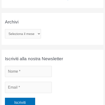
Archivi
A
r
c
h
i
Iscriviti alla nostra Newsletter
v
i