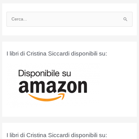
C
e
r
c
a
I libri di Cristina Siccardi disponibili su:
:
I libri di Cristina Siccardi disponibili su: