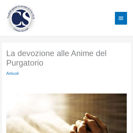
Vai
al
Men
contenuto
princ
La devozione alle Anime del
Purgatorio
Articoli