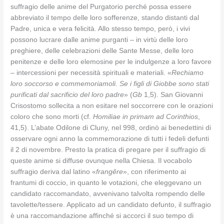
suffragio delle anime del Purgatorio perché possa essere
abbreviato il tempo delle loro sofferenze, stando distanti dal
Padre, unica e vera felicità. Allo stesso tempo, però, i vivi
possono lucrare dalle anime purganti – in virtù delle loro
preghiere, delle celebrazioni delle Sante Messe, delle loro
penitenze e delle loro elemosine per le indulgenze a loro favore
– intercessioni per necessità spirituali e materiali. «
Rechiamo
loro soccorso e commemoriamoli. Se i figli di Giobbe sono stati
purificati dal sacrificio del loro padre
» (
Gb
1,5). San Giovanni
Crisostomo sollecita a non esitare nel soccorrere con le orazioni
coloro che sono morti (cf.
Homiliae in primam ad Corinthios
,
41,5). L’abate Odilone di Cluny, nel 998, ordinò ai benedettini di
osservare ogni anno la commemorazione di tutti i fedeli defunti
il 2 di novembre. Presto la pratica di pregare per il suffragio di
queste anime si diffuse ovunque nella Chiesa. Il vocabolo
suffragio deriva dal latino «
frangĕre
», con riferimento ai
frantumi di coccio, in quanto le votazioni, che eleggevano un
candidato raccomandato, avvenivano talvolta rompendo delle
tavolette/tessere. Applicato ad un candidato defunto, il suffragio
è una raccomandazione affinché si accorci il suo tempo di