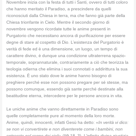
Novembre inizia con la festa di tutti i Santi, ovvero di tutti coloro
che hanno meritato il Paradiso, a prescindere da quelli
riconosciuti dalla Chiesa in terra, ma che fanno già parte della
Chiesa trionfante in Cielo. Mentre il secondo giorno di
novembre vengono ricordate tutte le anime presenti in
Purgatorio che necessitano ancora di purificazione per essere
degne di stare al cospetto di Dio. L’esistenza del Purgatorio è
verità di fede ed è una dimensione, un luogo, un tempo di
carattere divino, è dunque una condizione ultraterrena spazio-
temporale, soprannaturale, contrariamente a ciò che teorizza la
teologia odierna che elimina i suoi connotati o addirittura la sua
esistenza. È uno stato dove le anime hanno bisogno di
preghiere perché esse non possono pregare per sé stesse, ma
possono comunque, essendo già sante perché destinate alla
beatitudine eterna, intercedere per le persone ancora in vita.
Le uniche anime che vanno direttamente in Paradiso sono
quelle completamente pure al momento della loro morte.
Anime, quindi, innocenti, infatti Gesù ha detto: «
In verità vi dico:
se non vi convertirete e non diventerete come i bambini, non
entrerete nel regno dei cieli
» (
Mt
18, 3). L’infinita divina giustizia