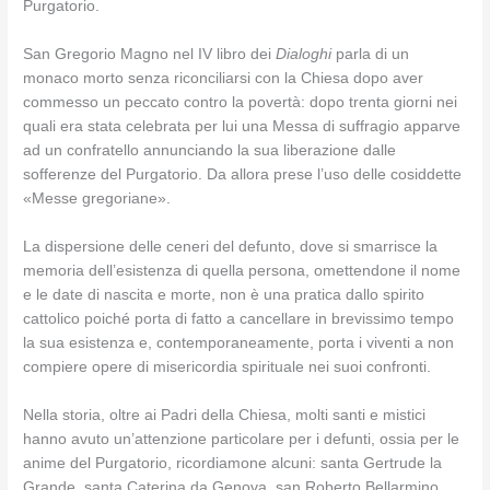
Purgatorio.
San Gregorio Magno nel IV libro dei
Dialoghi
parla di un
monaco morto senza riconciliarsi con la Chiesa dopo aver
commesso un peccato contro la povertà: dopo trenta giorni nei
quali era stata celebrata per lui una Messa di suffragio apparve
ad un confratello annunciando la sua liberazione dalle
sofferenze del Purgatorio. Da allora prese l’uso delle cosiddette
«Messe gregoriane».
La dispersione delle ceneri del defunto, dove si smarrisce la
memoria dell’esistenza di quella persona, omettendone il nome
e le date di nascita e morte, non è una pratica dallo spirito
cattolico poiché porta di fatto a cancellare in brevissimo tempo
la sua esistenza e, contemporaneamente, porta i viventi a non
compiere opere di misericordia spirituale nei suoi confronti.
Nella storia, oltre ai Padri della Chiesa, molti santi e mistici
hanno avuto un’attenzione particolare per i defunti, ossia per le
anime del Purgatorio, ricordiamone alcuni: santa Gertrude la
Grande, santa Caterina da Genova, san Roberto Bellarmino,