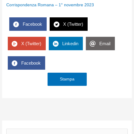
Corrispondenza Romana – 1° novembre 2023
Facebook
X (Twitter)
X (Twitter)
Linkedin
Email
Facebook
Stampa
C