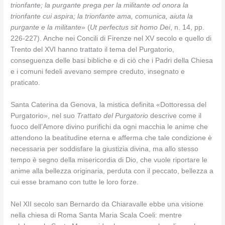
trionfante; la purgante prega per la militante od onora la
trionfante cui aspira; la trionfante ama, comunica, aiuta la
purgante e la militante
» (
Ut perfectus sit homo Dei
, n. 14, pp.
226-227). Anche nei Concili di Firenze nel XV secolo e quello di
Trento del XVI hanno trattato il tema del Purgatorio,
conseguenza delle basi bibliche e di ciò che i Padri della Chiesa
e i comuni fedeli avevano sempre creduto, insegnato e
praticato.
Santa Caterina da Genova, la mistica definita «Dottoressa del
Purgatorio», nel suo
Trattato del Purgatorio
descrive come il
fuoco dell’Amore divino purifichi da ogni macchia le anime che
attendono la beatitudine eterna e afferma che tale condizione è
necessaria per soddisfare la giustizia divina, ma allo stesso
tempo è segno della misericordia di Dio, che vuole riportare le
anime alla bellezza originaria, perduta con il peccato, bellezza a
cui esse bramano con tutte le loro forze.
Nel XII secolo san Bernardo da Chiaravalle ebbe una visione
nella chiesa di Roma Santa Maria Scala Coeli: mentre