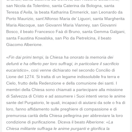
san Nicola da Tolentino, santa Caterina da Bologna, santa
Teresa d’Avila, la beata Katharina Emmerick, san Leonardo da
Porto Maurizio, sant’Alfonso Maria de’ Liguori, santa Margherita
Maria Alacoque, san Giovanni Maria Vianney, san Giovanni
Bosco, il beato Francesco Faà di Bruno, santa Gemma Galgani,
santa Faustina Kowalska, san Pio da Pietrelcina, il beato
Giacomo Alberione.
«
Fin dai primi tempi, la Chiesa ha onorato la memoria dei
defunti e ha offerto per loro suffragi, in particolare il sacrificio
eucaristico
», così venne dichiarato nel secondo Concilio di
Lione del 1274. Si tratta di un legame indissolubile fra terra e
Cielo, frutto della Redenzione e della comunione dei santi. I
membri della Chiesa sono chiamati a partecipare alla missione
di Salvezza di Cristo e ad assumere i Suoi intenti verso le anime
sante del Purgatorio, le quali, incapaci di aiutarsi da sole o fra di
loro, fanno affidamento sulle preghiere di compassione e di
premurosa carità della Chiesa pellegrina per abbreviare la loro
condizione di purificazione. Diceva il beato Alberione: «
La
Chiesa militante suffraga le anime purganti e glorifica la