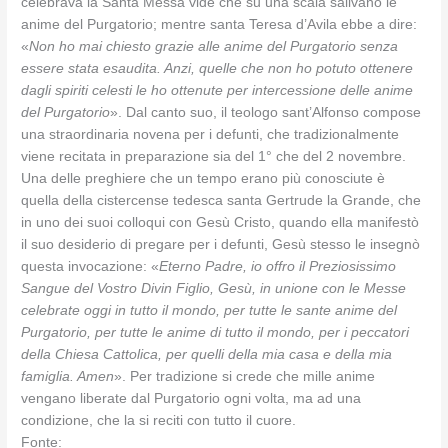
celebrava la Santa Messa vide che su una scala salivano le
anime del Purgatorio; mentre santa Teresa d’Avila ebbe a dire:
«
Non ho mai chiesto grazie alle anime del Purgatorio senza
essere stata esaudita. Anzi, quelle che non ho potuto ottenere
dagli spiriti celesti le ho ottenute per intercessione delle anime
del Purgatorio
». Dal canto suo, il teologo sant’Alfonso compose
una straordinaria novena per i defunti, che tradizionalmente
viene recitata in preparazione sia del 1° che del 2 novembre.
Una delle preghiere che un tempo erano più conosciute è
quella della cistercense tedesca santa Gertrude la Grande, che
in uno dei suoi colloqui con Gesù Cristo, quando ella manifestò
il suo desiderio di pregare per i defunti, Gesù stesso le insegnò
questa invocazione: «
Eterno Padre, io offro il Preziosissimo
Sangue del Vostro Divin Figlio, Gesù, in unione con le Messe
celebrate oggi in tutto il mondo, per tutte le sante anime del
Purgatorio, per tutte le anime di tutto il mondo, per i peccatori
della Chiesa Cattolica, per quelli della mia casa e della mia
famiglia. Amen
». Per tradizione si crede che mille anime
vengano liberate dal Purgatorio ogni volta, ma ad una
condizione, che la si reciti con tutto il cuore.
Fonte: