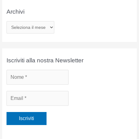
Archivi
A
r
c
h
i
Iscriviti alla nostra Newsletter
v
i