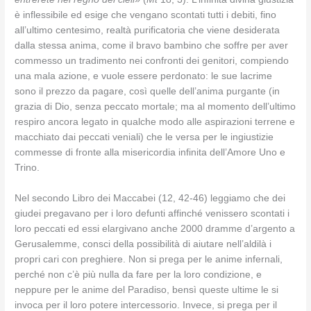
è inflessibile ed esige che vengano scontati tutti i debiti, fino
all’ultimo centesimo, realtà purificatoria che viene desiderata
dalla stessa anima, come il bravo bambino che soffre per aver
commesso un tradimento nei confronti dei genitori, compiendo
una mala azione, e vuole essere perdonato: le sue lacrime
sono il prezzo da pagare, così quelle dell’anima purgante (in
grazia di Dio, senza peccato mortale; ma al momento dell’ultimo
respiro ancora legato in qualche modo alle aspirazioni terrene e
macchiato dai peccati veniali) che le versa per le ingiustizie
commesse di fronte alla misericordia infinita dell’Amore Uno e
Trino.
Nel secondo Libro dei Maccabei (12, 42-46) leggiamo che dei
giudei pregavano per i loro defunti affinché venissero scontati i
loro peccati ed essi elargivano anche 2000 dramme d’argento a
Gerusalemme, consci della possibilità di aiutare nell’aldilà i
propri cari con preghiere. Non si prega per le anime infernali,
perché non c’è più nulla da fare per la loro condizione, e
neppure per le anime del Paradiso, bensì queste ultime le si
invoca per il loro potere intercessorio. Invece, si prega per il