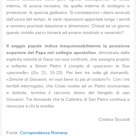
interna, di acacia nerastra, da quella esterna di sostegno e
protezione, di quercia giallastra. Si constatarono i danni arrecati
dall’usura del tempo, le varie riparazioni apportate lungo i secoli
e vennero precisati datazione e dimensioni. Chissà se un giorno
questo cimelio sacro tornerà ad essere mostrato e venerato?
Il seggio papale indica inequivocabilmente la posizione
superiore del Papa nel collegio apostolico
, dimostrata dalla
esplicita volontà di Gesù nei suoi confronti, che assegna proprio
e soltanto a Simon Pietro il compito di «
pascere
» le Sue
«
pecorelle
» (
Gv.
21, 15-23). Per ben tre volte gli domandò:
«
Simone di Giovanni, mi vuoi bene tu più di costoro?
». Con i tre
terribili interrogativi, che Cristo rivolse ad un Pietro sconcertato
e dolente, termina il racconto divino del Vangelo di san
Giovanni. Tre domande che la Cattedra di San Pietro continua a
rievocare a chi la eredita.
Cristina Siccardi
Fonte:
Corrspondenza Romana