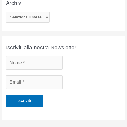
Archivi
A
r
c
h
i
Iscriviti alla nostra Newsletter
v
i