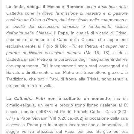
La festa, spiega il Messale Romano,
«
con il simbolo della
Cattedra pone in rilievo la missione di maestro e di pastore
conferita da Cristo a Pietro, da lui costituito, nella sua persona e
in quella dei successori, principio e fondamento visibile
dell’unità della Chiesa
». Il Papa, in qualità di Vicario di Cristo,
risponde direttamente al Capo della Chiesa, che appartiene
esclusivamente al Figlio di Dio: «
Tu es Petrus, et super hanc
petram aedificabo ecclesiam meam
» (
Mt.
16, 18), e dalla
Cattedra di san Pietro si fa portavoce degli insegnamenti del Re
che rappresenta. Tali insegnamenti sono stati consegnati dal
Salvatore direttamente a san Pietro e si trasmettono grazie alla
Tradizione, che tutti i Papi, di fronte alla Trinità, sono tenuti a
ritrasmettere a loro volta.
La
Cathedra Petri
non è soltanto un concetto
, ma un
cimelio-reliquia, un vero e proprio trono ligneo risalente al IX
secolo, donato nell’875 dal Re dei Franchi Carlo il Calvo (823-
877) a Papa Giovanni VIII (820 ca.-882) in occasione della sua
discesa a Roma per la propria incoronazione a Imperatore. Il
seggio veniva utilizzato dal Papa per uso liturgico ed era