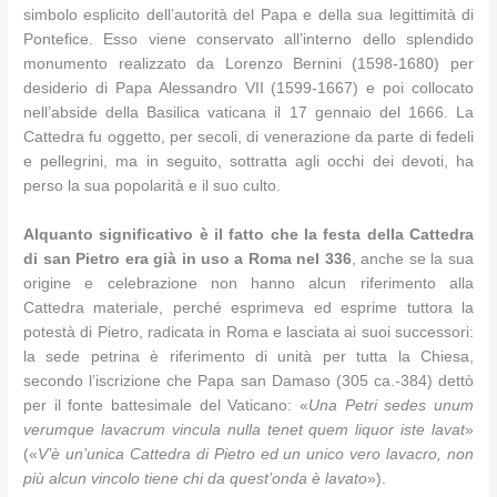
simbolo esplicito dell’autorità del Papa e della sua legittimità di
Pontefice. Esso viene conservato all’interno dello splendido
monumento realizzato da Lorenzo Bernini (1598-1680) per
desiderio di Papa Alessandro VII (1599-1667) e poi collocato
nell’abside della Basilica vaticana il 17 gennaio del 1666. La
Cattedra fu oggetto, per secoli, di venerazione da parte di fedeli
e pellegrini, ma in seguito, sottratta agli occhi dei devoti, ha
perso la sua popolarità e il suo culto.
Alquanto significativo è il fatto che la festa della Cattedra
di san Pietro era già in uso a Roma nel 336
, anche se la sua
origine e celebrazione non hanno alcun riferimento alla
Cattedra materiale, perché esprimeva ed esprime tuttora la
potestà di Pietro, radicata in Roma e lasciata ai suoi successori:
la sede petrina è riferimento di unità per tutta la Chiesa,
secondo l’iscrizione che Papa san Damaso (305 ca.-384) dettò
per il fonte battesimale del Vaticano: «
Una Petri sedes unum
verumque lavacrum vincula nulla tenet quem liquor iste lavat
»
(«
V’è un’unica Cattedra di Pietro ed un unico vero lavacro, non
più alcun vincolo tiene chi da quest’onda è lavato
»).