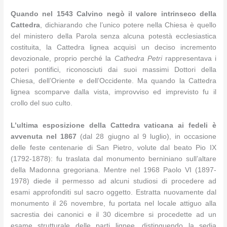
Quando nel 1543 Calvino negò il valore intrinseco della
Cattedra
, dichiarando che l’unico potere nella Chiesa è quello
del ministero della Parola senza alcuna potestà ecclesiastica
costituita, la Cattedra lignea acquisì un deciso incremento
devozionale, proprio perché la
Cathedra Petri
rappresentava i
poteri pontifici, riconosciuti dai suoi massimi Dottori della
Chiesa, dell’Oriente e dell’Occidente. Ma quando la Cattedra
lignea scomparve dalla vista, improvviso ed imprevisto fu il
crollo del suo culto.
L’ultima esposizione della Cattedra vaticana ai fedeli è
avvenuta nel 1867
(dal 28 giugno al 9 luglio), in occasione
delle feste centenarie di San Pietro, volute dal beato Pio IX
(1792-1878): fu traslata dal monumento berniniano sull’altare
della Madonna gregoriana. Mentre nel 1968 Paolo VI (1897-
1978) diede il permesso ad alcuni studiosi di procedere ad
esami approfonditi sul sacro oggetto. Estratta nuovamente dal
monumento il 26 novembre, fu portata nel locale attiguo alla
sacrestia dei canonici e il 30 dicembre si procedette ad un
esame strutturale delle parti lignee, distinguendo la sedia