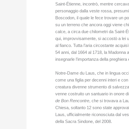
Saint-Étienne, incontrò, mentre cercav
personaggio dalla veste rossa, presumi
Boscodon, il quale le fece trovare un p
su un terreno che ancora oggi viene chi
calce, a circa due chilometri da Saint-
qui, improvvisamente, si accostò a lei 
al fianco. Tutta l’aria circostante acqui
54 anni, dal 1664 al 1718, la Madonna 
insegnarle l’importanza della preghiera e 
Notre-Dame du Laus, che in lingua occi
come una figlia per decenni interi e co
creatura divenne strumento di salvezz
venne costruito un santuario in onore d
de Bon Rencontre
, che si trovava a La
Chiesa, soltanto 12 sono state approvate 
Laus, ufficialmente riconosciuta dal ve
della Sacra Sindone, del 2008.