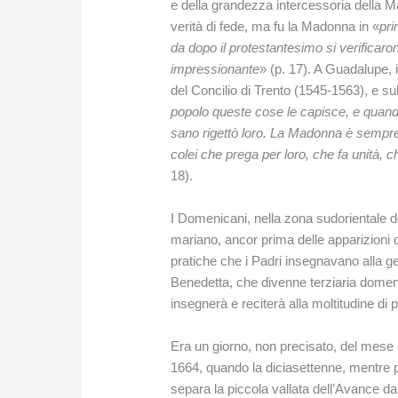
e della grandezza intercessoria della Mad
verità di fede, ma fu la Madonna in «
pri
da dopo il protestantesimo si verificaron
impressionante
» (p. 17). A Guadalupe,
del Concilio di Trento (1545-1563), e su
popolo queste cose le capisce, e quando 
sano rigettò loro. La Madonna è sempre 
colei che prega per loro, che fa unità, c
18).
I Domenicani, nella zona sudorientale de
mariano, ancor prima delle apparizioni d
pratiche che i Padri insegnavano alla ge
Benedetta, che divenne terziaria domeni
insegnerà e reciterà alla moltitudine di p
Era un giorno, non precisato, del mese 
1664, quando la diciasettenne, mentre 
separa la piccola vallata dell’Avance da 