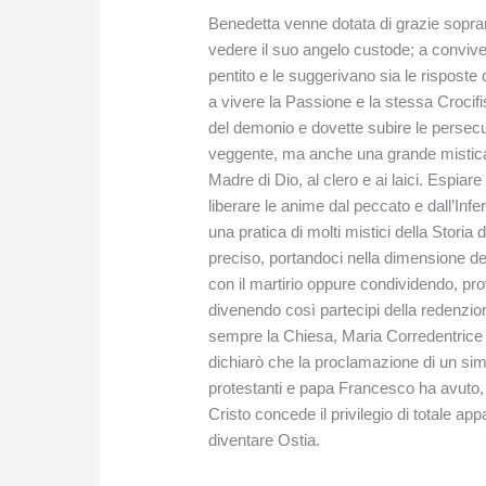
Benedetta venne dotata di grazie soprann
vedere il suo angelo custode; a conviver
pentito e le suggerivano sia le risposte d
a vivere la Passione e la stessa Crocifi
del demonio e dovette subire le persecuz
veggente, ma anche una grande mistica, 
Madre di Dio, al clero e ai laici. Espiare
liberare le anime dal peccato e dall’Infe
una pratica di molti mistici della Storia
preciso, portandoci nella dimensione del
con il martirio oppure condividendo, prov
divenendo così partecipi della redenzion
sempre la Chiesa, Maria Corredentrice 
dichiarò che la proclamazione di un sim
protestanti e papa Francesco ha avuto, in
Cristo concede il privilegio di totale ap
diventare Ostia.