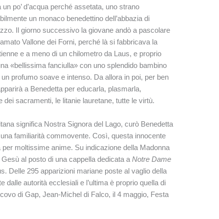
a un po’ d’acqua perché assetata, uno strano
bilmente un monaco benedettino dell’abbazia di
ozzo. Il giorno successivo la giovane andò a pascolare
amato Vallone dei Forni, perché là si fabbricava la
Étienne e a meno di un chilometro da Laus, e proprio
una «bellissima fanciulla» con uno splendido bambino
sì un profumo soave e intenso. Da allora in poi, per ben
apparirà a Benedetta per educarla, plasmarla,
dei sacramenti, le litanie lauretane, tutte le virtù.
tana significa Nostra Signora del Lago, curò Benedetta
n una familiarità commovente. Così, questa innocente
a per moltissime anime. Su indicazione della Madonna
i Gesù al posto di una cappella dedicata a
Notre Dame
us. Delle 295 apparizioni mariane poste al vaglio della
dalle autorità ecclesiali e l’ultima è proprio quella di
scovo di Gap, Jean-Michel di Falco, il 4 maggio, Festa