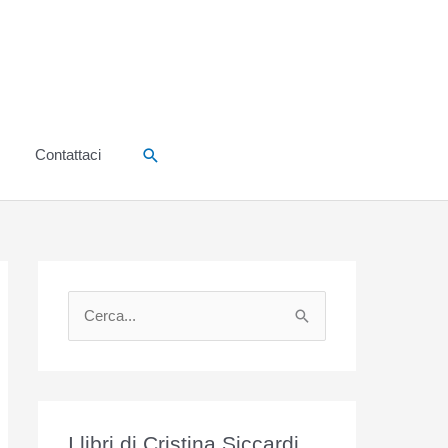
Cerca
Contattaci
C
e
r
c
a
I libri di Cristina Siccardi