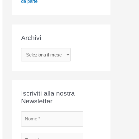
da parte
Archivi
A
r
c
h
i
Iscriviti alla nostra
v
Newsletter
i