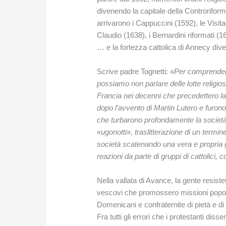
divenendo la capitale della Controrifo
arrivarono i Cappuccini (1592), le Visit
Claudio (1638), i Bernardini riformati (1
… e la fortezza cattolica di Annecy di
Scrive padre Tognetti: «
Per comprendere
possiamo non parlare delle lotte religios
Francia nei decenni che precedettero l
dopo l’avvento di Martin Lutero e furono 
che turbarono profondamente la società f
«ugonotti», traslitterazione di un term
società scatenando una vera e propria gu
reazioni da parte di gruppi di cattolici, 
Nella vallata di Avance, la gente resiste
vescovi che promossero missioni popola
Domenicani e confraternite di pietà e di
Fra tutti gli errori che i protestanti di