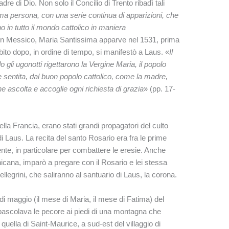
re di Dio. Non solo il Concilio di Trento ribadì tali
ma persona, con una serie continua di apparizioni, che
o in tutto il mondo cattolico in maniera
 in Messico, Maria Santissima apparve nel 1531, prima
bito dopo, in ordine di tempo, si manifestò a Laus. «
Il
gli ugonotti rigettarono la Vergine Maria, il popolo
sentita, dal buon popolo cattolico, come la madre,
he ascolta e accoglie ogni richiesta di grazia
» (pp. 17-
lla Francia, erano stati grandi propagatori del culto
i Laus. La recita del santo Rosario era fra le prime
nte, in particolare per combattere le eresie. Anche
cana, imparò a pregare con il Rosario e lei stessa
ellegrini, che saliranno al santuario di Laus, la corona.
di maggio (il mese di Maria, il mese di Fatima) del
pascolava le pecore ai piedi di una montagna che
quella di Saint-Maurice, a sud-est del villaggio di