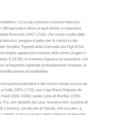
i marittime, c’è un piccolissimo comune francese,
no 300 persone e dove (a quel tempo si chiamava
etta Rencurel (1647-1718), che venne scelta dalla
catissima: pregare e patire per la salvezza dei
adre Serafino Tognetti della Comunità dei Figli di Dio
iù lunghe apparizioni mariane della storia
(Sugarco
 testo, € 18,00), in maniera organica ed esaustiva, con
con un’impronta spirituale profondamente mariana, di
storella povera ed analfabeta.
persecuzioni protestanti e allo stesso tempo invasa da
e La Salle (1651-1719), san Luigi Maria Grignion de
Paoli (1581-1660); santa Luisa di Marillac (1591-
Poi, non distante da Laus, troviamo Ars, la patria di
) e Annecy, nel ducato di Savoia, che accolse, a
i cattolici in fuga a motivo della violenza protestante,