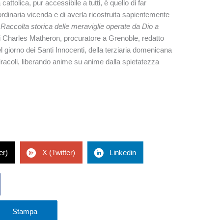
à cattolica, pur accessibile a tutti, è quello di far
rdinaria vicenda e di averla ricostruita sapientemente
Raccolta storica delle meraviglie operate da Dio a
i Charles Matheron, procuratore a Grenoble, redatto
l giorno dei Santi Innocenti, della terziaria domenicana
iracoli, liberando anime su anime dalla spietatezza
er)
X (Twitter)
Linkedin
Stampa