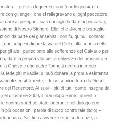
aturali: prese a leggere i cuori (cardiognosia); a
e con gli angeli, che si rallegravano di ogni peccatore
a dare ai pellegrini, sia i consigli da dare ai peccatori;
ssione di Nostro Signore. Ella, che divenne bersaglio
ioni da parte dei giansenisti, non fu, quindi, soltanto
che seppe indicare la via del Cielo, alla scuola della
 per gli altri, partecipare alle sofferenze del Calvario per
rno, dare la propria vita per la salvezza del prossimo è
 della Chiesa e che padre Tognetti ricorda in modo
la fede più mirabile: si può donare la propria esistenza
andoli sensibilmente, i dolori subiti in terra da Gesù,
e del Redentore. Ai suoi – più di tutti, come insegna da
(nel dicembre 2000, il mariologo René Laurentin
ile dogma sarebbe stato lacerante nel dialogo con i
 più occasioni, parole di fuoco contro tale titolo) –
partenenza a Sé, fino a vivere le sue sofferenze, a