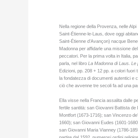
Nella regione della Provenza, nelle Alp
Saint-Étienne-le-Laus, dove oggi abita
Saint-Étienne d’Avançon) nacque Bened
Madonna per affidarle una missione deli
peccatori. Per la prima volta in Italia, p
parla, nel libro
La Madonna di Laus. Le p
Edizioni, pp. 208 + 12 pp. a colori fuori
la fondatezza di documenti autentici e 
ciò che avvenne tre secoli fa ad una pa
Ella visse nella Francia assalita dalle 
fertile santità: san Giovanni Battista d
Montfort (1673-1716); san Vincenzo de’ 
1660); san Giovanni Eudes (1601-1680). 
san Giovanni Maria Vianney (1786-1859
partire dal 1592, numerosi ordini religios