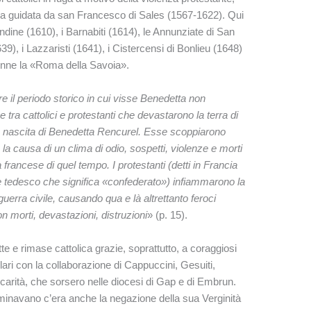
rma guidata da san Francesco di Sales (1567-1622). Qui
andine (1610), i Barnabiti (1614), le Annunziate di San
639), i Lazzaristi (1641), i Cistercensi di Bonlieu (1648)
venne la «Roma della Savoia».
 il periodo storico in cui visse Benedetta non
e tra cattolici e protestanti che devastarono la terra di
a nascita di Benedetta Rencurel. Esse scoppiarono
la causa di un clima di odio, sospetti, violenze e morti
rancese di quel tempo. I protestanti (detti in Francia
ine tedesco che significa «confederato») infiammarono la
erra civile, causando qua e là altrettanto feroci
con morti, devastazioni, distruzioni
» (p. 15).
tte e rimase cattolica grazie, soprattutto, a coraggiosi
ri con la collaborazione di Cappuccini, Gesuiti,
 carità, che sorsero nelle diocesi di Gap e di Embrun.
sseminavano c’era anche la negazione della sua Verginità