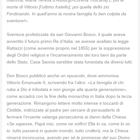
mamma, Maria Teresa d’Asburgo-Lorena Toscana] E poi la
morte di Vittorio [l’ultimo fratello]; poi quella dello zio
Ferdinando. In quell’anno la nostra famiglia fu ben colpita da
sventure!»
.
Sventure profetizzate da san Giovanni Bosco, il quale aveva
avvertito il futuro primo Re d’Italia: se avesse avallato la legge
Rattazzi (come avvenne proprio nel 1855) per la soppressione
degli Ordini religiosi e l’incameramento dei loro beni da parte
dello Stato, Casa Savoia sarebbe stata funestata da diversi lutti.
Don Bosco pubblicò anche un opuscolo, dove ammoniva
Vittorio Emanuele II, scrivendo fra l’altro:
«La famiglia di chi
ruba a Dio è tribolata e non giunge alla quarta generazione»
,
come accadrà con la fine della monarchia in Italia dopo la terza
generazione. Rimangono lettere molto intense e toccanti di
Clotilde, indirizzate al padre per cercare di persuaderlo di
fermare l’irruente valanga persecutoria ai danni della Chiesa:
«Se sapesse, Papà mio, come ne soffro! Ella lo sa, come lo so
io: tutto passerà in questo mondo, tutto crollerà; ma la Chiesa
rimarrà inconcussa, avendo per sé le promesse del suo Divino