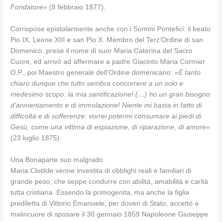
Fondatore»
(8 febbraio 1877).
Corrispose epistolarmente anche con i Sommi Pontefici: il beato
Pio IX, Leone XIII e san Pio X. Membro del Terz’Ordine di san
Domenico, prese il nome di suor Maria Caterina del Sacro
Cuore, ed arrivò ad affermare a padre Giacinto Maria Cormier
O.P., poi Maestro generale dell’Ordine domenicano:
«È tanto
chiaro dunque che tutto sembra concorrere a un solo e
medesimo scopo: la mia santificazione! (…) ho un gran bisogno
d’annientamento e di immolazione! Niente mi basta in fatto di
difficoltà e di sofferenze: vorrei potermi consumare ai piedi di
Gesù, come una vittima di espiazione, di riparazione, di amore»
(23 luglio 1875).
Una Bonaparte suo malgrado
Maria Clotilde venne investita di obblighi reali e familiari di
grande peso, che seppe condurre con abilità, amabilità e carità
tutta cristiana. Essendo la primogenita, ma anche la figlia
prediletta di Vittorio Emanuele, per doveri di Stato, accettò a
malincuore di sposare il 30 gennaio 1859 Napoleone Giuseppe