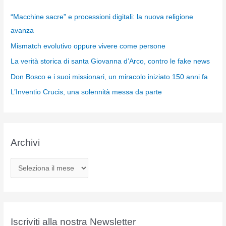
“Macchine sacre” e processioni digitali: la nuova religione
avanza
Mismatch evolutivo oppure vivere come persone
La verità storica di santa Giovanna d’Arco, contro le fake news
Don Bosco e i suoi missionari, un miracolo iniziato 150 anni fa
L’Inventio Crucis, una solennità messa da parte
Archivi
A
r
c
h
i
Iscriviti alla nostra Newsletter