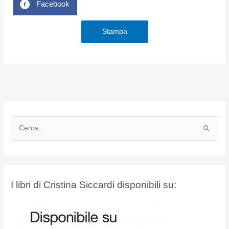
Facebook
Stampa
C
e
r
c
a
I libri di Cristina Siccardi disponibili su:
: