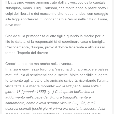
Il Battesimo venne amministrato dall’arcivescovo della capitale
subalpina, mons. Luigi Fransoni, che molto ebbe a patire sotto i
colpi dei liberali e dei massoni e che, opponendosi con coraggio
alle leggi anticlericali, fu condannato all’esilio nella città di Lione,
dove morì.
Clotilde fu la primogenita di otto figli e quando la madre perì di
tifo fu data a lei la responsabilità di coordinare casa e famiglia.
Precocemente, dunque, provò il dolore lacerante e allo stesso
tempo l’imperio del dovere.
Cresciuta a corte ma anche nella sventura
Infanzia e giovinezza furono all’insegna di una precoce e palese
maturità, sia di sentimenti che di scelte. Molto sensibile e legata
fortemente agli affetti e alle amicizie scriverà, ricordando l’ultima
visita fatta alla madre morente:
«Io la vidi per l’ultima volta il
giorno 18 [gennaio 1855]. (…) Così quella bell’anima si
addormentò nella pace del Signore tranquillamente e
santamente, come aveva sempre vissuto (…). Oh, quali
dolorosi ricordi!! [pochi giorni prima era morta la suocera della