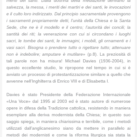
meriti dei santi. Dalla dottrina della mediazione derivano la
salvezza, la messa, i meriti dei martiri e dei santi, le invocazioni
e il culto loro indirizzato. Dal principio sacramentale provengono
i sacramenti propriamente detti, l’unità della Chiesa e la Santa
Sede, che ne è il modello e il centro; l’autorità dei concili; la
santità dei riti; la venerazione con cui si circondano i luoghi
sacri, le tombe dei santi, le immagini, i mobili, gli ornamenti e i
vasi sacri. Bisogna o prendere tutto o rigettare tutto; attenuare
non è indebolire; amputare è mutilare
» (p.8). La preziosità di
tali parole non ha misura! Michael Davies (1936-2004), in
questo eccellente studio, le ripropone nel tempo in cui si è
avviato un processo di protestantizzazione similare a quello che
avvenne nell’Inghilterra di Enrico VIII e di Elisabetta I.
Davies è stato Presidente della Federazione Internazionale
«Una Voce» dal 1995 al 2003 ed è stato autore di numerose
opere in difesa della Tradizione cattolica, resistendo in maniera
esemplare alla deriva modernista della Chiesa; in questo suo
saggio spiega, in maniera chiarissima e terribile, come i metodi
utilizzati dall’anglicanesimo siano da mettere in parallelo ai
metodi dei modernisti e come la riforma liturgica sia stata la