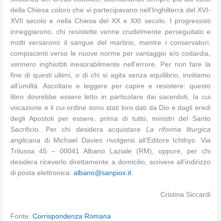
della Chiesa coloro che vi partecipavano nell’Inghilterra del XVI-
XVII secolo e nella Chiesa del XX e XXI secolo. I progressisti
inneggiarono, chi resistette venne crudelmente perseguitato e
molti versarono il sangue del martirio, mentre i conservatori,
compiacenti verso le nuove norme per vantaggio e/o codardia,
vennero inghiottiti inesorabilmente nell’errore. Per non fare la
fine di questi ultimi, o di chi si agita senza equilibrio, invitiamo
all’umiltà. Ascoltare e leggere per capire e resistere: questo
libro dovrebbe essere letto in particolare dai sacerdoti, la cui
vocazione e il cui ordine sono stati loro dati da Dio e dagli eredi
degli Apostoli per essere, prima di tutto, ministri del Santo
Sacrificio. Per chi desidera acquistare
La riforma liturgica
anglicana
di Michael Davies rivolgersi all’Editore Ichthys: Via
Trilussa 45 – 00041 Albano Laziale (RM), oppure, per chi
desidera riceverlo direttamente a domicilio, scrivere all’indirizzo
di posta elettronica:
albano@sanpiox.it
.
Cristina Siccardi
Fonte:
Corrispondenza Romana