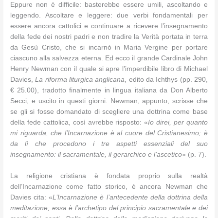
Eppure non è difficile: basterebbe essere umili, ascoltando e
leggendo. Ascoltare e leggere: due verbi fondamentali per
essere ancora cattolici e continuare a ricevere l’insegnamento
della fede dei nostri padri e non tradire la Verità portata in terra
da Gesù Cristo, che si incarnò in Maria Vergine per portare
ciascuno alla salvezza eterna. Ed ecco il grande Cardinale John
Henry Newman con il quale si apre l’imperdibile libro di Michael
Davies,
La riforma liturgica anglicana
, edito da Ichthys (pp. 290,
€ 25.00), tradotto finalmente in lingua italiana da Don Alberto
Secci, e uscito in questi giorni. Newman, appunto, scrisse che
se gli si fosse domandato di scegliere una dottrina come base
della fede cattolica, così avrebbe risposto: «
Io direi, per quanto
mi riguarda, che l’Incarnazione è al cuore del Cristianesimo; è
da lì che procedono i tre aspetti essenziali del suo
insegnamento: il sacramentale, il gerarchico e l’ascetico
» (p. 7).
La religione cristiana è fondata proprio sulla realtà
dell’Incarnazione come fatto storico, è ancora Newman che
Davies cita: «
L’Incarnazione è l’antecedente della dottrina della
meditazione; essa è l’archetipo del principio sacramentale e dei