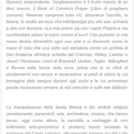
Davvero sorprendente: l’anglicanesimo è il frutto marcio di un
libro marcio, il
Book of Common Prayer
(
Libro di preghiera
comune
). Newman comprese tutto ciò, attraverso l’ascolto, la
lettura, lo studio ed ecco che nell’
Apologia pro vita sua
, arriverà
a dire con fierezza: «
La mia anima sia con i santi! Proprio a me
toccherebbe alzare la mano contro di loro? Che piuttosto la mia
mano destra dimentichi ogni sua arte e si dissecchi come la
mano di colui che una volta osò stenderla contro un profeta di
Dio! Anatema all’intera schiatta dei Cranmer, Ridley, Latimer e
Jewel ! Periscano i nomi di Bramhall, Ussher, Taylor, Stillingfleet
e Barrow dalla faccia della terra, prima che io mi rifiuti di
prosternarmi con amore e venerazione ai piedi di coloro la cui
immagine ebbi sempre davanti agli occhi e le cui armoniose
parole risuonarono sempre al mio orecchio e sulle mie labbra!
»
.
La manipolazione della Santa Messa e dei simboli religiosi
(arredamento, paramenti, arte, architettura, musica, che hanno
perso, oggi come allora, la sacralità a vantaggio di uno
svilimento antropocentrico e profano) hanno svuotato la
sostanza del Credo cattolico, allontanando sempre più dal culto