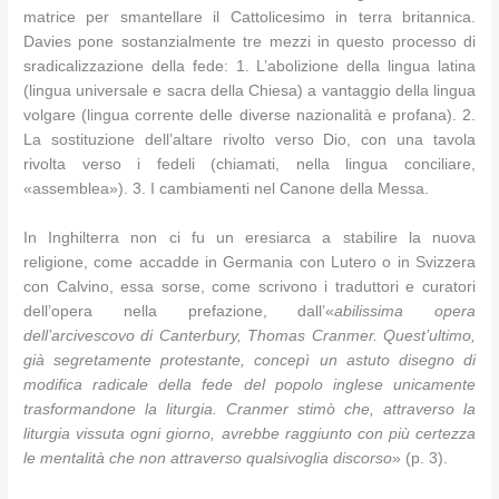
matrice per smantellare il Cattolicesimo in terra britannica.
Davies pone sostanzialmente tre mezzi in questo processo di
sradicalizzazione della fede: 1. L’abolizione della lingua latina
(lingua universale e sacra della Chiesa) a vantaggio della lingua
volgare (lingua corrente delle diverse nazionalità e profana). 2.
La sostituzione dell’altare rivolto verso Dio, con una tavola
rivolta verso i fedeli (chiamati, nella lingua conciliare,
«assemblea»). 3. I cambiamenti nel Canone della Messa.
In Inghilterra non ci fu un eresiarca a stabilire la nuova
religione, come accadde in Germania con Lutero o in Svizzera
con Calvino, essa sorse, come scrivono i traduttori e curatori
dell’opera nella prefazione, dall’«
abilissima opera
dell’arcivescovo di Canterbury, Thomas Cranmer. Quest’ultimo,
già segretamente protestante, concepì un astuto disegno di
modifica radicale della fede del popolo inglese unicamente
trasformandone la liturgia. Cranmer stimò che, attraverso la
liturgia vissuta ogni giorno, avrebbe raggiunto con più certezza
le mentalità che non attraverso qualsivoglia discorso
» (p. 3).