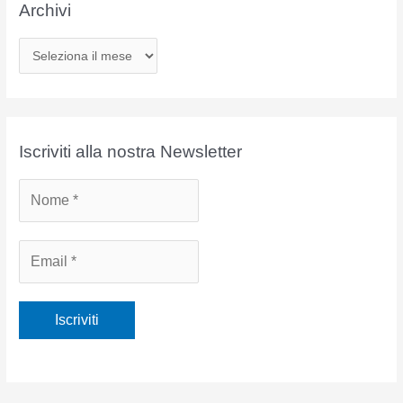
Archivi
A
r
c
h
i
Iscriviti alla nostra Newsletter
v
i