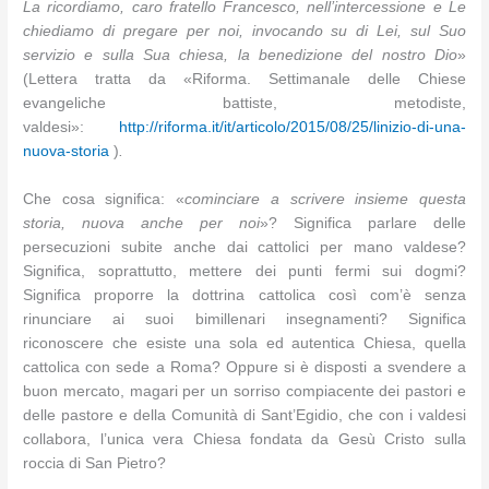
La ricordiamo, caro fratello Francesco, nell’intercessione e Le
chiediamo di pregare per noi, invocando su di Lei, sul Suo
servizio e sulla Sua chiesa, la benedizione del nostro Dio
»
(Lettera tratta da «Riforma. Settimanale delle Chiese
evangeliche battiste, metodiste,
valdesi»:
http://riforma.it/it/articolo/2015/08/25/linizio-di-una-
nuova-storia
)
.
Che cosa significa: «
cominciare a scrivere insieme questa
storia, nuova anche per noi
»? Significa parlare delle
persecuzioni subite anche dai cattolici per mano valdese?
Significa, soprattutto, mettere dei punti fermi sui dogmi?
Significa proporre la dottrina cattolica così com’è senza
rinunciare ai suoi bimillenari insegnamenti? Significa
riconoscere che esiste una sola ed autentica Chiesa, quella
cattolica con sede a Roma? Oppure si è disposti a svendere a
buon mercato, magari per un sorriso compiacente dei pastori e
delle pastore e della Comunità di Sant’Egidio, che con i valdesi
collabora, l’unica vera Chiesa fondata da Gesù Cristo sulla
roccia di San Pietro?