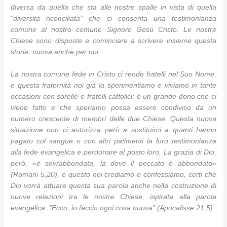
diversa da quella che sta alle nostre spalle in vista di quella
“diversità riconciliata” che ci consenta una testimonianza
comune al nostro comune Signore Gesù Cristo. Le nostre
Chiese sono disposte a cominciare a scrivere insieme questa
storia, nuova anche per noi.
La nostra comune fede in Cristo ci rende fratelli nel Suo Nome,
e questa fraternità noi già la sperimentiamo e viviamo in tante
occasioni con sorelle e fratelli cattolici: è un grande dono che ci
viene fatto e che speriamo possa essere condiviso da un
numero crescente di membri delle due Chiese. Questa nuova
situazione non ci autorizza però a sostituirci a quanti hanno
pagato col sangue o con altri patimenti la loro testimonianza
alla fede evangelica e perdonare al posto loro. La grazia di Dio,
però, «è sovrabbondata, là dove il peccato è abbondato»
(Romani 5,20), e questo noi crediamo e confessiamo, certi che
Dio vorrà attuare questa sua parola anche nella costruzione di
nuove relazioni tra le nostre Chiese, ispirata alla parola
evangelica: “Ecco, io faccio ogni cosa nuova” (Apocalisse 21:5).