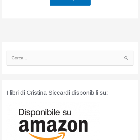
C
e
r
c
a
I libri di Cristina Siccardi disponibili su:
: