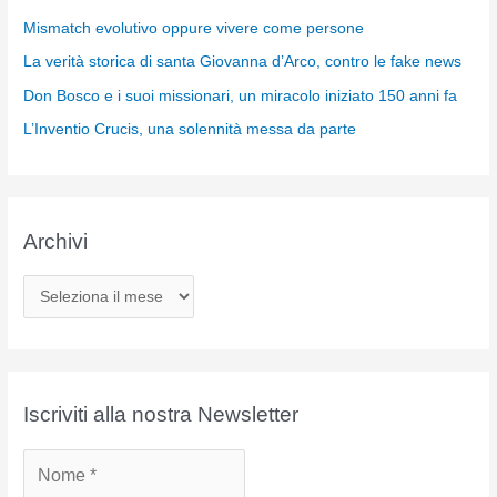
Mismatch evolutivo oppure vivere come persone
La verità storica di santa Giovanna d’Arco, contro le fake news
Don Bosco e i suoi missionari, un miracolo iniziato 150 anni fa
L’Inventio Crucis, una solennità messa da parte
Archivi
A
r
c
h
i
Iscriviti alla nostra Newsletter
v
i