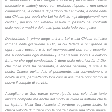
il Sinodo della Chiesa Evangelica Valdese (Unione delle Chiese
metodiste e valdesi) riceve con profondo rispetto, e non senza
commozione, la richiesta di perdono da Lei rivolta, a nome della
sua Chiesa, per quelli che Lei ha definito «gli atteggiamenti non
cristiani, persino non umani» assunti in passato nei confronti
delle nostre madri e dei nostri padri nella fede evangelica.
Desideriamo in primo luogo unirci a Lei e alla Chiesa cattolica
romana nella gratitudine a Dio, la cui fedeltà è più grande di
ogni nostro peccato e le cui «compassioni non sono esaurite,
ma si rinnovano ogni mattina» (Lamentazioni 3:22s.). Il dialogo
fraterno che oggi conduciamo è dono della misericordia di Dio,
che molte volte ha perdonato, e ancora perdona, la sua e la
nostra Chiesa, invitandole al pentimento, alla conversione e a
novità di vita, permettendo loro così di assumere ogni giorno di
nuovo il compito di servirlo.
Accogliamo le Sue parole come ripudio non solo dalle tante
iniquità compiute ma anche del modo di vivere la dottrina che le
ha ispirate. Nella Sua richiesta di perdono cogliamo inoltre la
chiara volontà di iniziare con la nostra Chiesa una storia nuova,