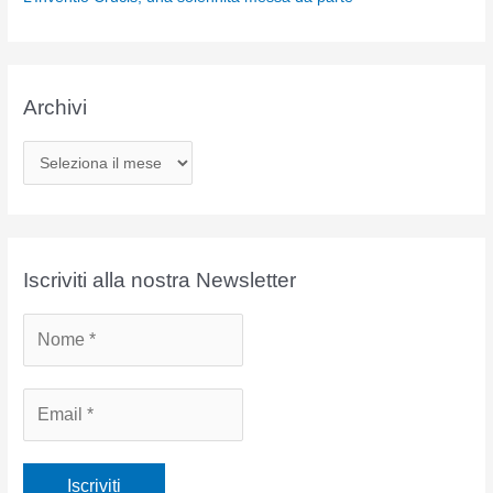
Archivi
A
r
c
h
i
Iscriviti alla nostra Newsletter
v
i