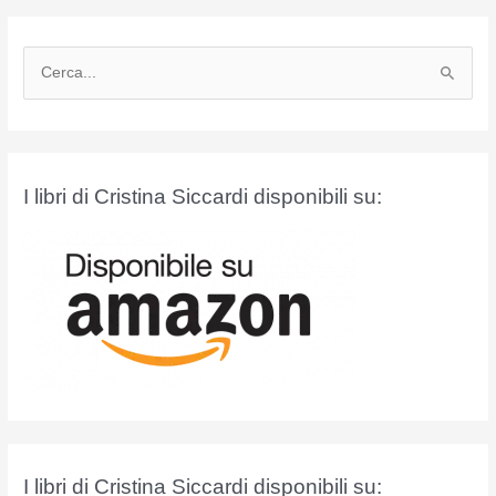
C
e
r
c
a
I libri di Cristina Siccardi disponibili su:
:
I libri di Cristina Siccardi disponibili su: