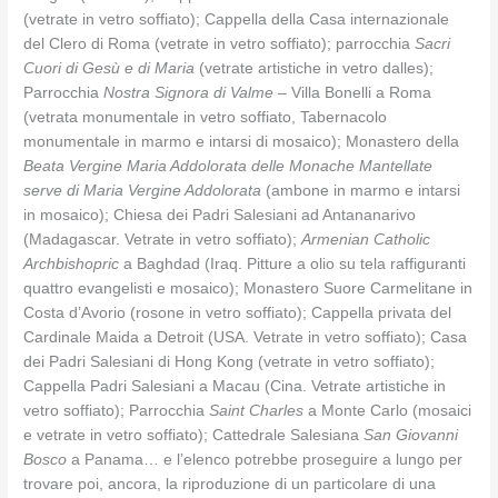
(vetrate in vetro soffiato); Cappella della Casa internazionale
del Clero di Roma (vetrate in vetro soffiato); parrocchia
Sacri
Cuori di Gesù e di Maria
(vetrate artistiche in vetro dalles);
Parrocchia
Nostra Signora di Valme
– Villa Bonelli a Roma
(vetrata monumentale in vetro soffiato, Tabernacolo
monumentale in marmo e intarsi di mosaico); Monastero della
Beata Vergine Maria Addolorata delle Monache Mantellate
serve di Maria Vergine Addolorata
(ambone in marmo e intarsi
in mosaico); Chiesa dei Padri Salesiani ad Antananarivo
(Madagascar. Vetrate in vetro soffiato);
Armenian Catholic
Archbishopric
a Baghdad (Iraq. Pitture a olio su tela raffiguranti
quattro evangelisti e mosaico); Monastero Suore Carmelitane in
Costa d’Avorio (rosone in vetro soffiato); Cappella privata del
Cardinale Maida a Detroit (USA. Vetrate in vetro soffiato); Casa
dei Padri Salesiani di Hong Kong (vetrate in vetro soffiato);
Cappella Padri Salesiani a Macau (Cina. Vetrate artistiche in
vetro soffiato); Parrocchia
Saint Charles
a Monte Carlo (mosaici
e vetrate in vetro soffiato); Cattedrale Salesiana
San Giovanni
Bosco
a Panama… e l’elenco potrebbe proseguire a lungo per
trovare poi, ancora, la riproduzione di un particolare di una