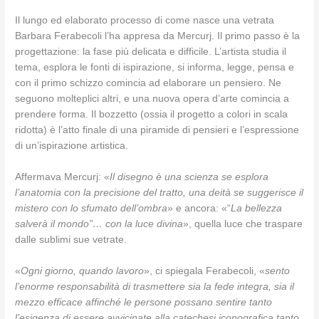
Il lungo ed elaborato processo di come nasce una vetrata
Barbara Ferabecoli l’ha appresa da Mercurj. Il primo passo è la
progettazione: la fase più delicata e difficile. L’artista studia il
tema, esplora le fonti di ispirazione, si informa, legge, pensa e
con il primo schizzo comincia ad elaborare un pensiero. Ne
seguono molteplici altri, e una nuova opera d’arte comincia a
prendere forma. Il bozzetto (ossia il progetto a colori in scala
ridotta) è l’atto finale di una piramide di pensieri e l’espressione
di un’ispirazione artistica.
Affermava Mercurj: «
Il disegno è una scienza se esplora
l’anatomia con la precisione del tratto, una deità se suggerisce il
mistero con lo sfumato dell’ombra
» e ancora: «“
La bellezza
salverà il mondo”… con la luce divina
», quella luce che traspare
dalle sublimi sue vetrate.
«
Ogni giorno, quando lavoro
», ci spiegala Ferabecoli, «
sento
l’enorme responsabilità di trasmettere sia la fede integra, sia il
mezzo efficace affinché le persone possano sentire tanto
l’esigenza di essere avvicinate alla catechesi iconografica tanto