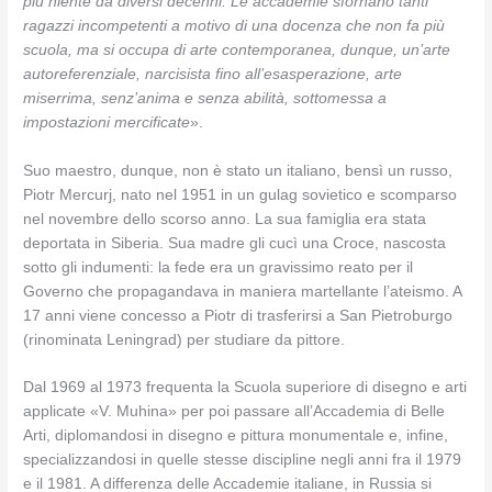
più niente da diversi decenni. Le accademie sfornano tanti
ragazzi incompetenti a motivo di una docenza che non fa più
scuola, ma si occupa di arte contemporanea, dunque, un’arte
autoreferenziale, narcisista fino all’esasperazione, arte
miserrima, senz’anima e senza abilità, sottomessa a
impostazioni mercificate
».
Suo maestro, dunque, non è stato un italiano, bensì un russo,
Piotr Mercurj, nato nel 1951 in un gulag sovietico e scomparso
nel novembre dello scorso anno. La sua famiglia era stata
deportata in Siberia. Sua madre gli cucì una Croce, nascosta
sotto gli indumenti: la fede era un gravissimo reato per il
Governo che propagandava in maniera martellante l’ateismo. A
17 anni viene concesso a Piotr di trasferirsi a San Pietroburgo
(rinominata Leningrad) per studiare da pittore.
Dal 1969 al 1973 frequenta la Scuola superiore di disegno e arti
applicate «V. Muhina» per poi passare all’Accademia di Belle
Arti, diplomandosi in disegno e pittura monumentale e, infine,
specializzandosi in quelle stesse discipline negli anni fra il 1979
e il 1981. A differenza delle Accademie italiane, in Russia si