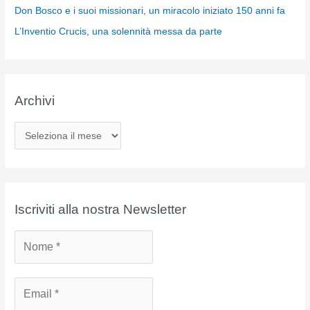
Don Bosco e i suoi missionari, un miracolo iniziato 150 anni fa
L’Inventio Crucis, una solennità messa da parte
Archivi
A
r
c
h
i
Iscriviti alla nostra Newsletter
v
i