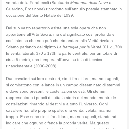
vetrata della Ferabecoli (Santuario
Madonna della Neve
a
Guarcino, Frosinone) riprodotto sull’annullo postale stampato in
occasione del Santo Natale del 1999.
Del suo vasto repertorio esiste una sola opera che non
appartiene all’Arte Sacra, ma dal significato così profondo e
così intenso che non può che rimandare alla Verità rivelata.
Stiamo parlando del dipinto
La battaglia per la Verità
(61 x 170h
le verità laterali, 370 x 170h la parte centrale, per un totale di
circa 5 metri), una tempera all’uovo su tela di tecnica
rinascimentale (2006-2008).
Due cavalieri sui loro destrieri, simili fra di loro, ma non uguali,
si combattono con le lance in un campo disseminato di stemmi
e dove sono presenti le costellazioni celesti. Gli stemmi
rappresentano i popoli di tutta la storia del mondo, mentre le
costellazioni rimando ai destini e a tutto l’Universo. Ogni
cavaliere ha, alle proprie spalle, una verità, velata, ma non
troppo. Esse sono simili fra di loro, ma non uguali, stando ad
indicare che ognuno difende la propria verità. Ma questo