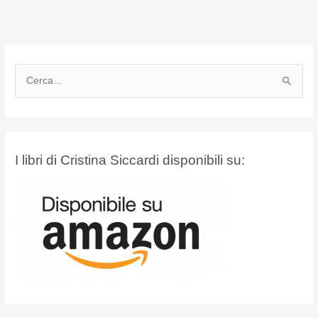
C
e
r
c
a
I libri di Cristina Siccardi disponibili su:
: