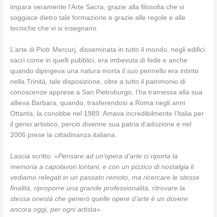
impara veramente l’Arte Sacra, grazie alla filosofia che vi
soggiace dietro tale formazione e grazie alle regole e alle
tecniche che vi si insegnano.
L’arte di Piotr Mercurj, disseminata in tutto il mondo, negli edifici
sacri come in quelli pubblici, era imbevuta di fede e anche
quando dipingeva una natura morta il suo pennello era intinto
nella Trinità, tale disposizione, oltre a tutto il patrimonio di
conoscenze apprese a San Pietroburgo, l’ha tramessa alla sua
allieva Barbara, quando, trasferendosi a Roma negli anni
Ottanta, la conobbe nel 1989. Amava incredibilmente l’Italia per
il genio artistico, perciò divenne sua patria d’adozione e nel
2006 prese la cittadinanza italiana.
Lascia scritto: «
Pensare ad un’opera d’arte ci riporta la
memoria a capolavori lontani, e con un pizzico di nostalgia li
vediamo relegati in un passato remoto, ma ricercare le stesse
finalità, riproporre una grande professionalità, ritrovare la
stessa onestà che generò quelle opere d’arte è un dovere
ancora oggi, per ogni artista
».