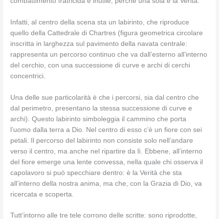
combattimento fratricida è inutile, perché una sola è la Verità.
Infatti, al centro della scena sta un labirinto, che riproduce
quello della Cattedrale di Chartres (figura geometrica circolare
inscritta in larghezza sul pavimento della navata centrale:
rappresenta un percorso continuo che va dall’esterno all’interno
del cerchio, con una successione di curve e archi di cerchi
concentrici.
Una delle sue particolarità è che i percorsi, sia dal centro che
dal perimetro, presentano la stessa successione di curve e
archi). Questo labirinto simboleggia il cammino che porta
l’uomo dalla terra a Dio. Nel centro di esso c’è un fiore con sei
petali. Il percorso del labirinto non consiste solo nell’andare
verso il centro, ma anche nel ripartire da lì. Ebbene, all’interno
del fiore emerge una lente convessa, nella quale chi osserva il
capolavoro si può specchiare dentro: è la Verità che sta
all’interno della nostra anima, ma che, con la Grazia di Dio, va
ricercata e scoperta.
Tutt’intorno alle tre tele corrono delle scritte: sono riprodotte,