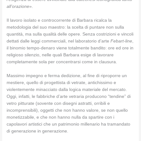
all’orazione
».
Il lavoro isolato e controcorrente di Barbara ricalca la
metodologia del suo maestro: la scelta di puntare non sulla
quantità, ma sulla qualità delle opere. Senza costrizioni e vincoli
dettati dalle leggi commerciali, nel laboratorio d’arte
Febart-line
,
il binomio tempo-denaro viene totalmente bandito: ore ed ore in
religioso silenzio, nelle quali Barbara esige di lavorare
completamente sola per concentrarsi come in clausura.
Massimo impegno e ferma dedizione, al fine di riproporre un
mestiere, quello di progettista di vetrate, antichissimo e
violentemente minacciato dalla logica materiale del mercato.
Oggi, infatti, le fabbriche d’arte vetraria producono “tendine” di
vetro pitturate (sovente con disegni astratti, orribili e
incomprensibili), oggetti che non hanno valore, se non quello
monetizzabile, e che non hanno nulla da spartire con i
capolavori artistici che un patrimonio millenario ha tramandato
di generazione in generazione.