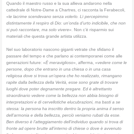
Quando il maestro russo e la sua allieva andarono nella
cattedrale di Notre-Dame a Chartres, ci racconta la Ferabecoli,
«l
e lacrime scendevano senza volerlo. Lì percepimmo
distintamente il respiro di Dio: un’onda d’urto indicibile, che non
si può raccontare, ma solo vivere»
. Non c’è risparmio sui
materiali che questa grande artista utilizza.
Nel suo laboratorio nascono giganti vetrate che sfidano il
passare del tempo e che parlano ai contemporanei come alle
generazioni future: «
È meraviglioso
», afferma, «
vedere come le
persone, dopo che entrano in una chiesa o in una casa
religiosa dove si trova un’opera che ho realizzato, rimangano
rapite dalla bellezza della Verità, esse sono grate di trovare
luoghi dove poter degnamente pregare. Ed è altrettanto
straordinario vedere come la bellezza non abbia bisogno di
interpretazioni e di cervellotiche elucubrazioni, ma basti a se
stessa: la persona ha inscritto dentro la propria anima il senso
dell’armonia e della bellezza, perciò veniamo rubati da esse.
Ben diverso è l’atteggiamento dell’individuo quando si trova di
fronte ad opere brutte all’interno di chiese o dove è avvenuto