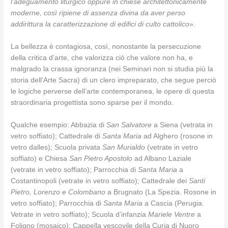
l’adeguamento liturgico oppure in chiese architettonicamente
moderne, così ripiene di assenza divina da aver perso
addirittura la caratterizzazione di edifici di culto cattolico
».
La bellezza è contagiosa, così, nonostante la persecuzione
della critica d’arte, che valorizza ciò che valore non ha, e
malgrado la crassa ignoranza (nei Seminari non si studia più la
storia dell’Arte Sacra) di un clero impreparato, che segue perciò
le logiche perverse dell’arte contemporanea, le opere di questa
straordinaria progettista sono sparse per il mondo.
Qualche esempio: Abbazia di
San Salvatore
a Siena (vetrata in
vetro soffiato); Cattedrale di
Santa Maria
ad Alghero (rosone in
vetro dalles); Scuola privata
San Murialdo
(vetrate in vetro
soffiato) e Chiesa
San Pietro Apostolo
ad Albano Laziale
(vetrate in vetro soffiato); Parrocchia di
Santa Maria
a
Costantinopoli (vetrate in vetro soffiato); Cattedrale dei
Santi
Pietro, Lorenzo e Colombano
a Brugnato (La Spezia. Rosone in
vetro soffiato); Parrocchia di
Santa Maria
a Cascia (Perugia.
Vetrate in vetro soffiato); Scuola d’infanzia
Mariele Ventre
a
Foligno (mosaico); Cappella vescovile della Curia di Nuoro