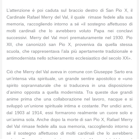
L’attenzione è poi caduta sul braccio destro di San Pio X, il
Cardinale Rafael Merry del Val, il quale rimase fedele alla sua
memoria, raccogliendo intorno a sé «il sostegno affettuoso di
molti cardinali che lo avrebbero voluto Papa nei conclavi
successivi. Merry del Val morì prematuramente nel 1930. Pio
XII, che canonizzò san Pio X, proveniva da quella stessa
scuola, che rappresentava l’ala più apertamente tradizionale e
antimodernista nello schieramento ecclesiastico del secolo XX».
Ciò che Merry del Val aveva in comune con Giuseppe Sarto era
un’intensa vita spirituale, un grande sentire apostolico e «uno
spirito soprannaturale che si traduceva in una disposizione
d’animo opposta a quella modernista. Tra queste due grandi
anime prima che una collaborazione nel lavoro, nacque e si
sviluppò un’unione spirituale intima e costante. Per undici anni,
dal 1903 al 1914, essi formarono realmente un cuore solo e
un’anima sola. Anche dopo la morte di san Pio X, Rafael Merry
del Val rimase fedele alla sua memoria, raccogliendo intorno a
sé il sostegno affettuoso di molti cardinali che lo avrebbero