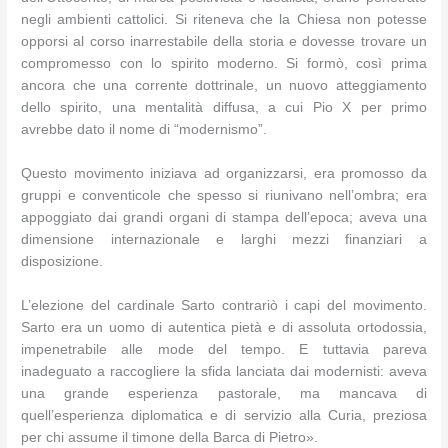
negli ambienti cattolici. Si riteneva che la Chiesa non potesse
opporsi al corso inarrestabile della storia e dovesse trovare un
compromesso con lo spirito moderno. Si formò, così prima
ancora che una corrente dottrinale, un nuovo atteggiamento
dello spirito, una mentalità diffusa, a cui Pio X per primo
avrebbe dato il nome di “modernismo”.
Questo movimento iniziava ad organizzarsi, era promosso da
gruppi e conventicole che spesso si riunivano nell’ombra; era
appoggiato dai grandi organi di stampa dell’epoca; aveva una
dimensione internazionale e larghi mezzi finanziari a
disposizione.
L’elezione del cardinale Sarto contrariò i capi del movimento.
Sarto era un uomo di autentica pietà e di assoluta ortodossia,
impenetrabile alle mode del tempo. E tuttavia pareva
inadeguato a raccogliere la sfida lanciata dai modernisti: aveva
una grande esperienza pastorale, ma mancava di
quell’esperienza diplomatica e di servizio alla Curia, preziosa
per chi assume il timone della Barca di Pietro».