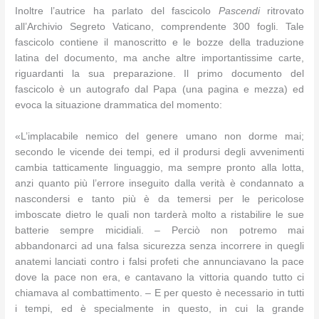
Inoltre l’autrice ha parlato del fascicolo
Pascendi
ritrovato
all’Archivio Segreto Vaticano, comprendente 300 fogli. Tale
fascicolo contiene il manoscritto e le bozze della traduzione
latina del documento, ma anche altre importantissime carte,
riguardanti la sua preparazione. Il primo documento del
fascicolo è un autografo dal Papa (una pagina e mezza) ed
evoca la situazione drammatica del momento:
«L’implacabile nemico del genere umano non dorme mai;
secondo le vicende dei tempi, ed il prodursi degli avvenimenti
cambia tatticamente linguaggio, ma sempre pronto alla lotta,
anzi quanto più l’errore inseguito dalla verità è condannato a
nascondersi e tanto più è da temersi per le pericolose
imboscate dietro le quali non tarderà molto a ristabilire le sue
batterie sempre micidiali. – Perciò non potremo mai
abbandonarci ad una falsa sicurezza senza incorrere in quegli
anatemi lanciati contro i falsi profeti che annunciavano la pace
dove la pace non era, e cantavano la vittoria quando tutto ci
chiamava al combattimento. – E per questo è necessario in tutti
i tempi, ed è specialmente in questo, in cui la grande