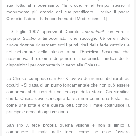
sua lotta al modernismo: “la croce, e al tempo stesso il
monumento più grande del suo pontificato – scrive il padre
Cornelio Fabro – fu la condanna del Modernismo”[1].
Il 3 luglio 1907 apparve il Decreto
Lamentabili
, un vero e
proprio
Sillabo
antimodernista, che raccoglie 65 errori delle
nuove dottrine riguardanti tutti i punti vitali della fede cattolica e
nel settembre dello stesso anno l’Enciclica
Pascendi
che
riassumeva il sistema di pensiero modernista, indicando le
disposizioni per combatterlo in seno alla Chiesa».
La Chiesa, comprese san Pio X, aveva dei nemici, dichiarati ed
occulti. «Si tratta di un punto fondamentale che non può essere
compreso al di fuori di una teologia della storia. Ciò significa
che la Chiesa deve concepire la vita non come una festa, ma
come una lotta e che questa lotta contro il male costituisce la
principale croce di ogni cristiano.
San Pio X fece propria questa visione e non si limitò a
combattere il male nelle idee, come se esse fossero