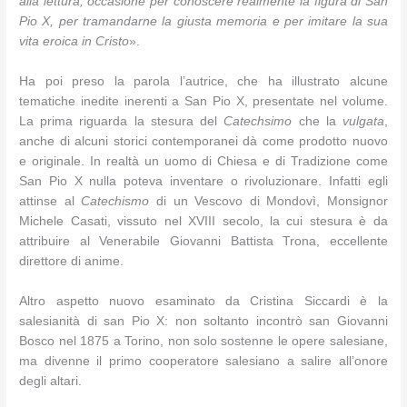
alla lettura, occasione per conoscere realmente la figura di San
Pio X, per tramandarne la giusta memoria e per imitare la sua
vita eroica in Cristo
».
Ha poi preso la parola l’autrice, che ha illustrato alcune
tematiche inedite inerenti a San Pio X, presentate nel volume.
La prima riguarda la stesura del
Catechsimo
che la
vulgata
,
anche di alcuni storici contemporanei dà come prodotto nuovo
e originale. In realtà un uomo di Chiesa e di Tradizione come
San Pio X nulla poteva inventare o rivoluzionare. Infatti egli
attinse al
Catechismo
di un Vescovo di Mondovì, Monsignor
Michele Casati, vissuto nel XVIII secolo, la cui stesura è da
attribuire al Venerabile Giovanni Battista Trona, eccellente
direttore di anime.
Altro aspetto nuovo esaminato da Cristina Siccardi è la
salesianità di san Pio X: non soltanto incontrò san Giovanni
Bosco nel 1875 a Torino, non solo sostenne le opere salesiane,
ma divenne il primo cooperatore salesiano a salire all’onore
degli altari.