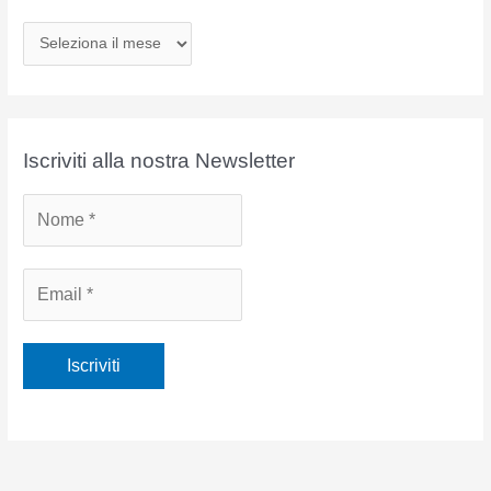
A
r
c
h
i
Iscriviti alla nostra Newsletter
v
i