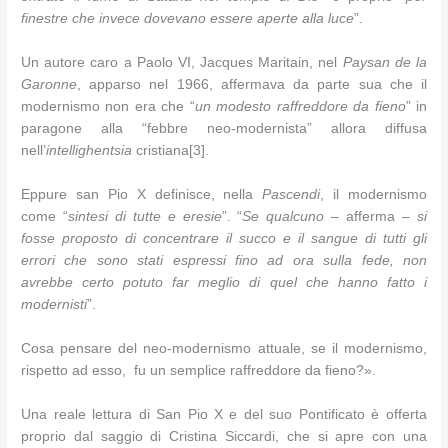
finestre che invece dovevano essere aperte alla luce
”.
Un autore caro a Paolo VI, Jacques Maritain, nel
Paysan de la
Garonne
, apparso nel 1966, affermava da parte sua che il
modernismo non era che “
un modesto raffreddore da fieno
” in
paragone alla “febbre neo-modernista” allora diffusa
nell’
intellighentsia
cristiana[3].
Eppure san Pio X definisce, nella
Pascendi
, il modernismo
come “
sintesi di tutte e eresie
”. “
Se qualcuno
– afferma –
si
fosse proposto di concentrare il succo e il sangue di tutti gli
errori che sono stati espressi
fino ad ora sulla fede, non
avrebbe certo potuto far meglio di quel che hanno fatto i
modernisti
”.
Cosa pensare del neo-modernismo attuale, se il modernismo,
rispetto ad esso, fu un semplice raffreddore da fieno?».
Una reale lettura di San Pio X e del suo Pontificato è offerta
proprio dal saggio di Cristina Siccardi, che si apre con una