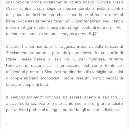
cospirazione ordita direttamente contro nostro Signore Gesù
Cristo, contro la sua religione soprannaturale e rivelata, contro
dei popoli dai falsi maestri che dicono bene al male e male al
bene,
vocantes tenebras lucem et lucem tenebras
, seducendo
molte intelligenze che si piegano ad ogni vento di dottrina. – Per
questo crediamo sia venuto il
tempus loquendi
»[4].
Siccardi ha poi ricordato l’oltraggiosa iniziativa della Diocesi di
Treviso che ha aperto le porte delle sue chiese, fra cui quella di
Riese, paese natale di san Pio X, per implorare, durante
l’adorazione eucaristica, l’intercessione del santo Pontefice,
affinché al prossimo Sinodo straordinario sulla famiglia tutti i tipi
di coppie abbiano riconosciuti i propri presunti “diritti”: peccati di
fatto per coppie di fatto.
Il
Tempus loquendi
continua ad essere aperto e san Pio X,
attraverso la sua vita e le sue sante scelte, è di grande ausilio
per vedere i problemi di oggi e per offrire gli anticorpi di difesa.
.