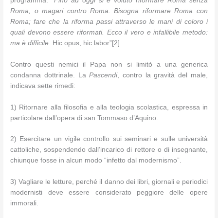
programma: “
Fino ad oggi si è voluto riformare Roma senza
Roma, o magari contro Roma. Bisogna riformare Roma con
Roma; fare che la riforma passi attraverso le mani di coloro i
quali devono essere riformati. Ecco il vero e infallibile metodo:
ma è difficile.
Hic opus, hic labor”[2].
Contro questi nemici il Papa non si limitò a una generica
condanna dottrinale. La
Pascendi
, contro la gravità del male,
indicava sette rimedi:
1) Ritornare alla filosofia e alla teologia scolastica, espressa in
particolare dall’opera di san Tommaso d’Aquino.
2) Esercitare un vigile controllo sui seminari e sulle università
cattoliche, sospendendo dall’incarico di rettore o di insegnante,
chiunque fosse in alcun modo “infetto dal modernismo”.
3) Vagliare le letture, perché il danno dei libri, giornali e periodici
modernisti deve essere considerato peggiore delle opere
immorali.