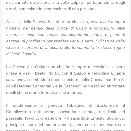
disincarnate dalla storia, ma volle colpire i portatori storici degli
errori, non esitando a smascherarli uno per uno».
All’inizio della
Pascendi
si afferma che «
in questi ultimi tempi il
numero dei nemici della Croce di Cristo è conosciuto oltre
misura e essi, con mezzi completamente nuovi e pieni di
astuzia, si prodigano per rendere vana la virtù vivificatrice della
Chiesa e cercare di attaccare alle fondamenta lo stesso regno
di Gesù Cristo
”».
La Chiesa è un’istituzione che ha sempre necessità di essere
difesa e «se il beato Pio IX, con il
Sillabo
e l’enciclica
Quanta
cura
, aveva combattuto i nemici esterni della Chiesa, san Pio X,
con il
Decreto Lamentabili
e la
Pascendi
, non esitò ad affrontare
quelli che si erano formati al suo interno».
Il modernismo si poneva l’obiettivo di trasformare il
Cattolicesimo dall’interno lasciandone intatto, nei limiti del
possibile, l’involucro esteriore. «Il sacerdote Ernesto Buonaiuti,
principale figura del modernismo italiano, così esprimeva il suo