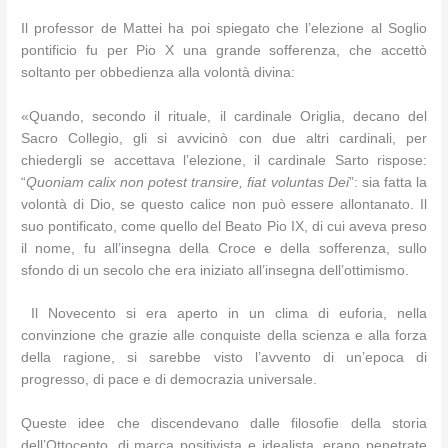
Il professor de Mattei ha poi spiegato che l’elezione al Soglio
pontificio fu per Pio X una grande sofferenza, che accettò
soltanto per obbedienza alla volontà divina:
«Quando, secondo il rituale, il cardinale Origlia, decano del
Sacro Collegio, gli si avvicinò con due altri cardinali, per
chiedergli se accettava l’elezione, il cardinale Sarto rispose:
“
Quoniam calix non potest transire, fiat voluntas Dei
”: sia fatta la
volontà di Dio, se questo calice non può essere allontanato. Il
suo pontificato, come quello del Beato Pio IX, di cui aveva preso
il nome, fu all’insegna della Croce e della sofferenza, sullo
sfondo di un secolo che era iniziato all’insegna dell’ottimismo.
Il Novecento si era aperto in un clima di euforia, nella
convinzione che grazie alle conquiste della scienza e alla forza
della ragione, si sarebbe visto l’avvento di un’epoca di
progresso, di pace e di democrazia universale.
Queste idee che discendevano dalle filosofie della storia
dell’Ottocento, di marca positivista e idealista, erano penetrate