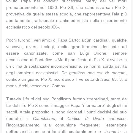
voluto Papa nei conclavi successivi. Merry del Val morì
prematuramente nel 1930. Pio XII, che canonizzò san Pio X,
proveniva da quella stessa scuola, che rappresentava l’ala più
apertamente tradizionale e antimodernista nello schieramento
ecclesiastico del secolo XX».
Pochi furono i veri amici di Papa Sarto: alcuni cardinali, qualche
vescovo, diversi teologi, molte grandi anime destinate ad
essere canonizzate, come san Luigi Orione, sempre
devotissimo al Pontefice. «Ma il pontificato di Pio X si svolse in
un clima di sostanziale incomprensione, se non di sorda ostilità
degli ambienti ecclesiastici.
De gentibus non est vir mecum
,
confidò un giorno Pio X, ricordando il versetto di
Isaia
, 63, 3, a
mons. Archi, vescovo di Como».
Tuttavia i frutti del suo Pontificato furono straordinari, tanto da
far definire Pio X come il maggior Papa “riformatore” degli ultimi
secoli. A tale proposito si sono ricordati i punti decisivi del suo
operato: il
Catechismo;
il
Codice di Diritto canonico;
l’incoraggiamento alla comunione frequente; l’estensione
dell’eucaristia anche ai fanciulli; «naturalmente, e
in primis
, la