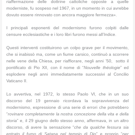
riaffermazione delle dottrine cattoliche opposte a quelle
moderniste, fu sospeso nel 1967, in un momento in cui avrebbe
dovuto essere rinnovato con ancora maggiore fermezza».
I principali esponenti del modernismo furono colpiti dalle
censure ecclesiastiche e i loro libri furono messi all’Indice.
Questi interventi costituirono un colpo grave per il movimento,
che si inabissò ma, come un fiume carsico, continuò a scorrere
nelle vene della Chiesa, per riaffiorare, negli anni ’50, sotto il
pontificato di Pio XII, con il nome di “
Nouvelle théologie
” ed
esplodere negli anni immediatamente successivi al Concilio
Vaticano II.
Lo avvertiva, nel 1972, lo stesso Paolo VI, che in un suo
discorso del 19 gennaio ricordava la sopravvivenza del
modernismo, espressione di una serie di errori che potrebbero
“
rovinare completamente la nostra concezione della vita e della
storia
” e, il 29 giugno dello stesso anno, affermava, in un altro
discorso, di avere la sensazione “
che da qualche fessura sia
entrato il fumo di Satana nel tempio di Dio
” e proprio “
per