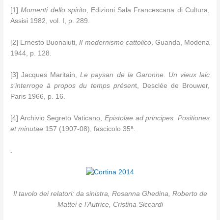
[1]
Momenti dello spirito
, Edizioni Sala Francescana di Cultura,
Assisi 1982, vol. I, p. 289.
[2] Ernesto Buonaiuti,
Il modernismo cattolico
, Guanda, Modena
1944, p. 128.
[3] Jacques Maritain,
Le paysan de la Garonne. Un vieux laic
s’interroge à propos du temps présen
t, Desclée de Brouwer,
Paris 1966, p. 16.
[4] Archivio Segreto Vaticano,
Epistolae ad principes. Positiones
a
et minutae
157 (1907-08), fascicolo 35
.
.
Il tavolo dei relatori: da sinistra, Rosanna Ghedina, Roberto de
Mattei e l’Autrice, Cristina Siccardi