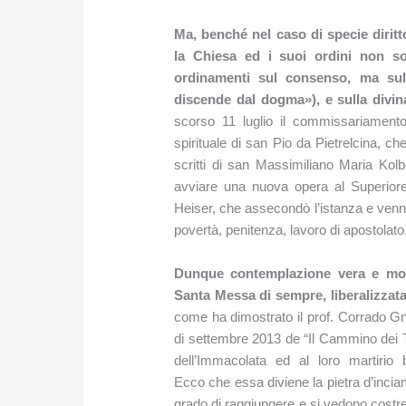
Ma, benché nel caso di specie dirit
la Chiesa ed i suoi ordini non s
ordinamenti sul consenso, ma sull
discende dal dogma»), e sulla divin
scorso 11 luglio il commissariamento 
spirituale di san Pio da Pietrelcina, c
scritti di san Massimiliano Maria Kolb
avviare una nuova opera al Superiore 
Heiser, che assecondò l’istanza e venne 
povertà, penitenza, lavoro di apostolato
Dunque contemplazione vera e mort
Santa Messa di sempre, liberalizzat
come ha dimostrato il prof. Corrado Gne
di settembre 2013 de “Il Cammino dei T
dell’Immacolata ed al loro martirio 
Ecco che essa diviene la pietra d’inciam
grado di raggiungere e si vedono costret