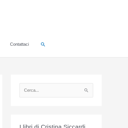
Cerca
Contattaci
C
e
r
c
a
I libri di Cristina Siccardi