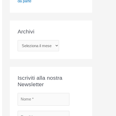
da parte
Archivi
A
r
c
h
i
Iscriviti alla nostra
v
Newsletter
i