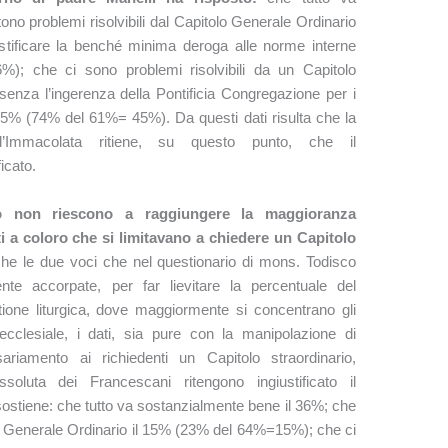
no problemi risolvibili dal Capitolo Generale Ordinario
ustificare la benché minima deroga alle norme interne
6%); che ci sono problemi risolvibili da un Capitolo
senza l’ingerenza della Pontificia Congregazione per i
45% (74% del 61%= 45%). Da questi dati risulta che la
l’Immacolata ritiene, su questo punto, che il
icato.
to non riescono a raggiungere la maggioranza
a coloro che si limitavano a chiedere un Capitolo
 che le due voci che nel questionario di mons. Todisco
ente accorpate, per far lievitare la percentuale del
one liturgica, dove maggiormente si concentrano gli
ecclesiale, i dati, sia pure con la manipolazione di
ariamento ai richiedenti un Capitolo straordinario,
oluta dei Francescani ritengono ingiustificato il
stiene: che tutto va sostanzialmente bene il 36%; che
olo Generale Ordinario il 15% (23% del 64%=15%); che ci