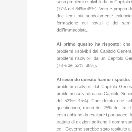
sono problemi risolvibili da un Capito
(77% del 64%=49%). Vera e propria d
due temi più subdolamente calunniosi
formazione dei novizi e dei semi
dell’Immacolata.
Al primo quesito ha risposto:
che t
problemi risolvibili dal Capitolo Gene
problemi risolvibili da un Capitolo 
(73% del 52%=38%).
Al secondo quesito hanno risposto:
problemi risolvibili dal Capitolo Ge
problemi risolvibili da un Capitolo Ge
del 53%= 45%). Considerato che solo
questionario, meno del 25% dei frat
cosa abbiano da esultare i portavoce, fr
trattato di elezioni politiche il commis
ed il Governo sarebbe stato restituito al