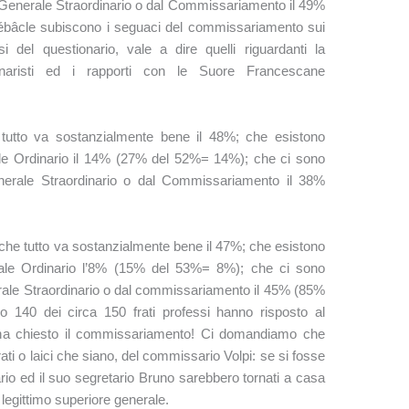
lo Generale Straordinario o dal Commissariamento il 49%
ébâcle subiscono i seguaci del commissariamento sui
 del questionario, vale a dire quelli riguardanti la
naristi ed i rapporti con le Suore Francescane
utto va sostanzialmente bene il 48%; che esistono
rale Ordinario il 14% (27% del 52%= 14%); che ci sono
Generale Straordinario o dal Commissariamento il 38%
che tutto va sostanzialmente bene il 47%; che esistono
nerale Ordinario l’8% (15% del 53%= 8%); che ci sono
nerale Straordinario o dal commissariamento il 45% (85%
 140 dei circa 150 frati professi hanno risposto al
i ha chiesto il commissariamento! Ci domandiamo che
ati o laici che siano, del commissario Volpi: se si fosse
sario ed il suo segretario Bruno sarebbero tornati a casa
 legittimo superiore generale.