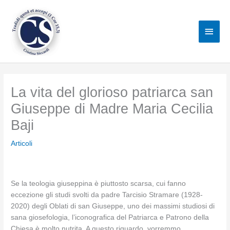
Vai
al
Men
contenuto
princ
La vita del glorioso patriarca san
Giuseppe di Madre Maria Cecilia
Baji
Articoli
Se la teologia giuseppina è piuttosto scarsa, cui fanno
eccezione gli studi svolti da padre Tarcisio Stramare (1928-
2020) degli Oblati di san Giuseppe, uno dei massimi studiosi di
sana giosefologia, l’iconografica del Patriarca e Patrono della
Chiesa è molto nutrita. A questo riguardo, vorremmo