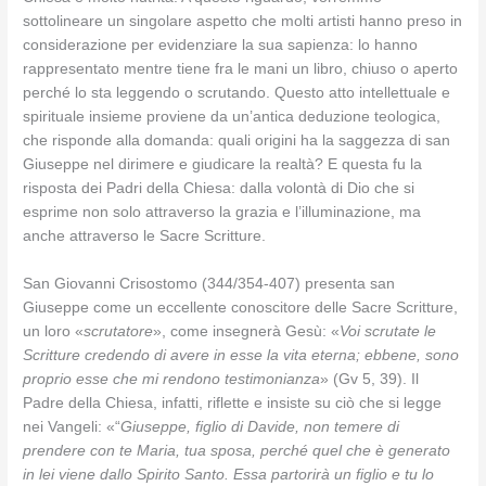
sottolineare un singolare aspetto che molti artisti hanno preso in
considerazione per evidenziare la sua sapienza: lo hanno
rappresentato mentre tiene fra le mani un libro, chiuso o aperto
perché lo sta leggendo o scrutando. Questo atto intellettuale e
spirituale insieme proviene da un’antica deduzione teologica,
che risponde alla domanda: quali origini ha la saggezza di san
Giuseppe nel dirimere e giudicare la realtà? E questa fu la
risposta dei Padri della Chiesa: dalla volontà di Dio che si
esprime non solo attraverso la grazia e l’illuminazione, ma
anche attraverso le Sacre Scritture.
San Giovanni Crisostomo (344/354-407) presenta san
Giuseppe come un eccellente conoscitore delle Sacre Scritture,
un loro «
scrutatore
», come insegnerà Gesù: «
Voi scrutate le
Scritture credendo di avere in esse la vita eterna; ebbene, sono
proprio esse che mi rendono testimonianza
» (Gv 5, 39). Il
Padre della Chiesa, infatti, riflette e insiste su ciò che si legge
nei Vangeli: «“
Giuseppe, figlio di Davide, non temere di
prendere con te Maria, tua sposa, perché quel che è generato
in lei viene dallo Spirito Santo. Essa partorirà un figlio e tu lo