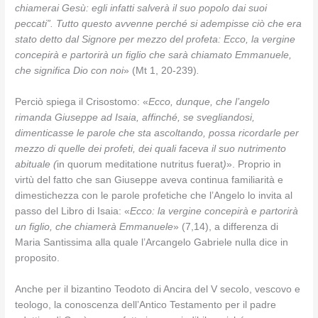
chiamerai Gesù: egli infatti salverà il suo popolo dai suoi
peccati”. Tutto questo avvenne perché si adempisse ciò che era
stato detto dal Signore per mezzo del profeta: Ecco, la vergine
concepirà e partorirà un figlio che sarà chiamato Emmanuele,
che significa Dio con noi
» (Mt 1, 20-239)
.
Perciò spiega il Crisostomo: «
Ecco, dunque, che l’angelo
rimanda Giuseppe ad Isaia, affinché, se svegliandosi,
dimenticasse le parole che sta ascoltando, possa ricordarle per
mezzo di quelle dei profeti, dei quali faceva il suo nutrimento
abituale (
in quorum meditatione nutritus fuerat
)
». Proprio in
virtù del fatto che san Giuseppe aveva continua familiarità e
dimestichezza con le parole profetiche che l’Angelo lo invita al
passo del Libro di Isaia: «
Ecco: la vergine concepirà e partorirà
un figlio, che chiamerà Emmanuele
» (7,14), a differenza di
Maria Santissima alla quale l’Arcangelo Gabriele nulla dice in
proposito.
Anche per il bizantino Teodoto di Ancira del V secolo, vescovo e
teologo, la conoscenza dell’Antico Testamento per il padre