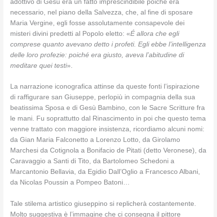
adottivo di Gesù era un fatto imprescindibile poiché era
necessario, nel piano della Salvezza, che, al fine di sposare
Maria Vergine, egli fosse assolutamente consapevole dei
misteri divini predetti al Popolo eletto: «
É allora che egli
comprese quanto avevano detto i profeti. Egli ebbe l’intelligenza
delle loro profezie: poiché era giusto, aveva l’abitudine di
meditare quei testi
».
La narrazione iconografica attinse da queste fonti l’ispirazione
di raffigurare san Giuseppe, perlopiù in compagnia della sua
beatissima Sposa e di Gesù Bambino, con le Sacre Scritture fra
le mani. Fu soprattutto dal Rinascimento in poi che questo tema
venne trattato con maggiore insistenza, ricordiamo alcuni nomi:
da Gian Maria Falconetto a Lorenzo Lotto, da Girolamo
Marchesi da Cotignola a Bonifacio de Pitati (detto Veronese), da
Caravaggio a Santi di Tito, da Bartolomeo Schedoni a
Marcantonio Bellavia, da Egidio Dall’Oglio a Francesco Albani,
da Nicolas Poussin a Pompeo Batoni…
Tale stilema artistico giuseppino si replicherà costantemente.
Molto suggestiva è l’immagine che ci consegna il pittore