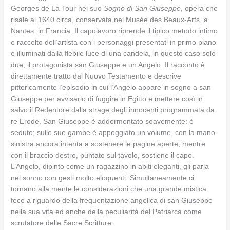
Georges de La Tour nel suo
Sogno di San Giuseppe
, opera che
risale al 1640 circa, conservata nel Musée des Beaux-Arts, a
Nantes, in Francia. Il capolavoro riprende il tipico metodo intimo
e raccolto dell’artista con i personaggi presentati in primo piano
e illuminati dalla flebile luce di una candela, in questo caso solo
due, il protagonista san Giuseppe e un Angelo. Il racconto è
direttamente tratto dal Nuovo Testamento e descrive
pittoricamente l’episodio in cui l’Angelo appare in sogno a san
Giuseppe per avvisarlo di fuggire in Egitto e mettere così in
salvo il Redentore dalla strage degli innocenti programmata da
re Erode. San Giuseppe è addormentato soavemente: è
seduto; sulle sue gambe è appoggiato un volume, con la mano
sinistra ancora intenta a sostenere le pagine aperte; mentre
con il braccio destro, puntato sul tavolo, sostiene il capo.
L’Angelo, dipinto come un ragazzino in abiti eleganti, gli parla
nel sonno con gesti molto eloquenti. Simultaneamente ci
tornano alla mente le considerazioni che una grande mistica
fece a riguardo della frequentazione angelica di san Giuseppe
nella sua vita ed anche della peculiarità del Patriarca come
scrutatore delle Sacre Scritture.