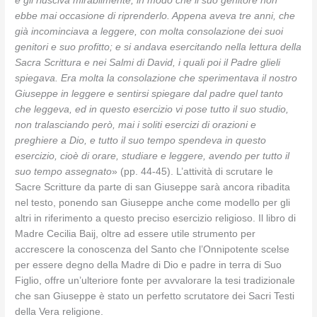
e gli riusciva mirabilmente, in modo che il suo genitore non
ebbe mai occasione di riprenderlo. Appena aveva tre anni, che
già incominciava a leggere, con molta consolazione dei suoi
genitori e suo profitto; e si andava esercitando nella lettura della
Sacra Scrittura e nei Salmi di David, i quali poi il Padre glieli
spiegava. Era molta la consolazione che sperimentava il nostro
Giuseppe in leggere e sentirsi
spiegare dal padre quel tanto
che leggeva, ed in questo esercizio vi pose tutto il suo studio,
non tralasciando però, mai i soliti esercizi di orazioni e
preghiere a Dio, e tutto il suo tempo spendeva in questo
esercizio, cioè di orare, studiare e leggere, avendo per tutto il
suo tempo assegnato
» (pp. 44-45). L’attività di scrutare le
Sacre Scritture da parte di san Giuseppe sarà ancora ribadita
nel testo, ponendo san Giuseppe anche come modello per gli
altri in riferimento a questo preciso esercizio religioso. Il libro di
Madre Cecilia Baij, oltre ad essere utile strumento per
accrescere la conoscenza del Santo che l’Onnipotente scelse
per essere degno della Madre di Dio e padre in terra di Suo
Figlio, offre un’ulteriore fonte per avvalorare la tesi tradizionale
che san Giuseppe è stato un perfetto scrutatore dei Sacri Testi
della Vera religione.