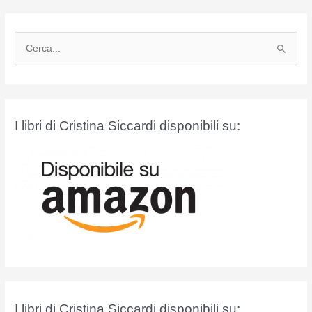
C
e
r
c
a
I libri di Cristina Siccardi disponibili su:
:
I libri di Cristina Siccardi disponibili su: