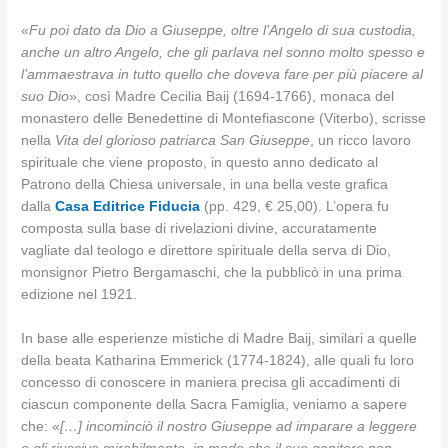
«
Fu poi dato da Dio a Giuseppe, oltre l’Angelo di sua custodia,
anche un altro Angelo, che gli parlava nel sonno molto spesso e
l’ammaestrava in tutto quello che doveva fare per più piacere al
suo Dio
», così Madre Cecilia Baij (1694-1766), monaca del
monastero delle Benedettine di Montefiascone (Viterbo), scrisse
nella
Vita del glorioso patriarca San Giuseppe
, un ricco lavoro
spirituale che viene proposto, in questo anno dedicato al
Patrono della Chiesa universale, in una bella veste grafica
dalla
Casa Editrice Fiducia
(pp. 429, € 25,00). L’opera fu
composta sulla base di rivelazioni divine, accuratamente
vagliate dal teologo e direttore spirituale della serva di Dio,
monsignor Pietro Bergamaschi, che la pubblicò in una prima
edizione nel 1921.
In base alle esperienze mistiche di Madre Baij, similari a quelle
della beata Katharina Emmerick (1774-1824), alle quali fu loro
concesso di conoscere in maniera precisa gli accadimenti di
ciascun componente della Sacra Famiglia, veniamo a sapere
che: «
[…] incominciò il nostro Giuseppe ad imparare a leggere