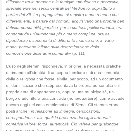
diffusione tra le persone e le famiglie tumultuosa e pervasiva,
specialmente nei secoli centrali del Medioevo, soprattutto a
partire dal XII. La propagazione si registrò mano a mano che
differenti enti, a partire dai comuni, acquisivano una propria ben
definita personalità giuridica, pur in contesti politici variabili, ora
connotati da un’autonomia più o meno compiuta, ora da
dipendenze e superiorità di differente matrice che, in vario
modo, potevano influire sulla determinazione della
composizione delle armi comunali
» (p. 11).
L’uso degli stemmi rispondeva, in origine, a necessità pratiche
di rimando all’identità di un ceppo familiare o di una comunità,
civile o religiosa che fosse, simile, per scopo, ad un documento
di identificazione che rappresentava la propria personalità o il
proprio ente di appartenenza, oppure una municipalità, un
borgo o addirittura una contrada (rione/quartiere), come accade
ancora oggi nel caso emblematico di Siena. Gli stemmi erano
posti anche «
in relazione ad impegni, certificazioni,
corrispondenze, alle quali la presenza dei sigilli armoriati
conferiva valore, forza, autenticità. Ciò valeva per qualunque
organismo collettivo e comunità civili o religiose: università,