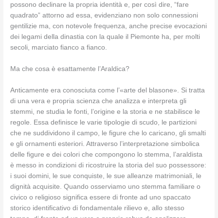
possono declinare la propria identità e, per così dire, “fare
quadrato” attorno ad essa, evidenziano non solo connessioni
gentilizie ma, con notevole frequenza, anche precise evocazioni
dei legami della dinastia con la quale il Piemonte ha, per molti
secoli, marciato fianco a fianco.
Ma che cosa è esattamente l’Araldica?
Anticamente era conosciuta come l’«arte del blasone». Si tratta
di una vera e propria scienza che analizza e interpreta gli
stemmi, ne studia le fonti, l’origine e la storia e ne stabilisce le
regole. Essa definisce le varie tipologie di scudo, le partizioni
che ne suddividono il campo, le figure che lo caricano, gli smalti
e gli ornamenti esteriori. Attraverso l’interpretazione simbolica
delle figure e dei colori che compongono lo stemma, l’araldista
è messo in condizioni di ricostruire la storia del suo possessore:
i suoi domini, le sue conquiste, le sue alleanze matrimoniali, le
dignità acquisite. Quando osserviamo uno stemma familiare o
civico o religioso significa essere di fronte ad uno spaccato
storico identificativo di fondamentale rilievo e, allo stesso