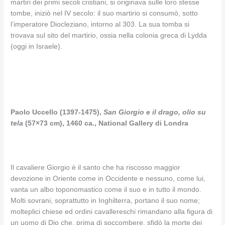
martiri dei primi secoli cristiani, si originava sulle loro stesse
tombe, iniziò nel IV secolo: il suo martirio si consumò, sotto
l’imperatore Diocleziano, intorno al 303. La sua tomba si
trovava sul sito del martirio, ossia nella colonia greca di Lydda
(oggi in Israele).
Paolo Uccello (1397-1475),
San
Giorgio e il drago, olio su
tela
(57×73 cm), 1460 ca., National Gallery di Londra
Il cavaliere Giorgio è il santo che ha riscosso maggior
devozione in Oriente come in Occidente e nessuno, come lui,
vanta un albo toponomastico come il suo e in tutto il mondo.
Molti sovrani, soprattutto in Inghilterra, portano il suo nome;
molteplici chiese ed ordini cavallereschi rimandano alla figura di
un uomo di Dio che, prima di soccombere, sfidò la morte dei