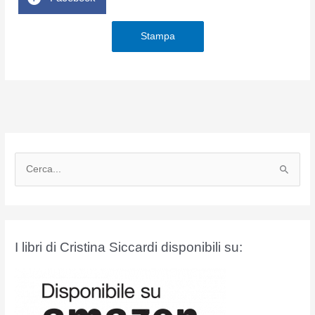
Stampa
C
e
r
c
a
I libri di Cristina Siccardi disponibili su:
: