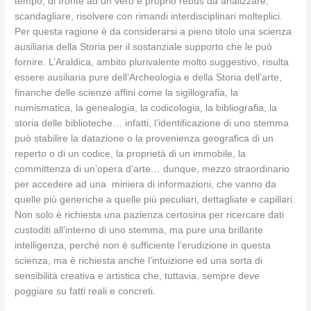
tempo, di fronte ad un vero e proprio rebus da analizzare,
scandagliare, risolvere con rimandi interdisciplinari molteplici.
Per questa ragione è da considerarsi a pieno titolo una scienza
ausiliaria della Storia per il sostanziale supporto che le può
fornire. L’Araldica, ambito plurivalente molto suggestivo, risulta
essere ausiliaria pure dell’Archeologia e della Storia dell’arte,
finanche delle scienze affini come la sigillografia, la
numismatica, la genealogia, la codicologia, la bibliografia, la
storia delle biblioteche… infatti, l’identificazione di uno stemma
può stabilire la datazione o la provenienza geografica di un
reperto o di un codice, la proprietà di un immobile, la
committenza di un’opera d’arte… dunque, mezzo straordinario
per accedere ad una miniera di informazioni, che vanno da
quelle più generiche a quelle più peculiari, dettagliate e capillari.
Non solo è richiesta una pazienza certosina per ricercare dati
custoditi all’interno di uno stemma, ma pure una brillante
intelligenza, perché non è sufficiente l’erudizione in questa
scienza, ma è richiesta anche l’intuizione ed una sorta di
sensibilità creativa e artistica che, tuttavia, sempre deve
poggiare su fatti reali e concreti.