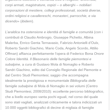
corpi armati, magistrature, ospizi – o
alberghi
– nobiliari
corporazioni di mestiere, collegi professionali, società diverse,
ordini religiosi e cavallereschi, monasteri, parrocchie, e via
dicendo
» (
ibidem
).
L’araldica tra ostensione e identità di famiglie e comunità
(con i
contributi di Claudio Ambrogio, Giuseppe Pichetto, Albina
Malerba, Enrico Genta Ternavasio, Fabrizio Antonielli d’Oulx,
Roberto Sandri Giachino
,
Mario Coda, Angelo Scordo, Attilio
Offman) affianca perfettamente l’opera di Federico Bona
Onore
Colore Identità. Il Blasonario delle famiglie piemontesi e
subalpine
, a cura di Gustavo Mola di Nomaglio e Roberto
Sandri Giachino, edito dal Consiglio Regionale del Piemonte e
dal Centro Studi Piemontesi; saggio che accompagna
idealmente la prestigiosa e monumentale
Bibliografia delle
famiglie subalpine
di Mola di Nomaglio in sei volumi (Centro
Studi Piemontesi, 2008/2010): eccellente percorso bibliografico,
che a livello europeo vanta pochi eguali, nel corso del quale
sono stati vagliati, analizzati criticamente e talora indicizzati un
10.000 oggetti bibliografici di decine di migliaia di famiglie