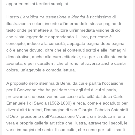
appartenenti ai territori subalpini.
Il testo
L’araldica tra ostensione e identità
è ricchissimo di
illustrazioni a colori, inserite all’interno delle stesse pagine di
testo onde permettere al fruitore un’immediata visione di ciò
che si sta leggendo e apprendendo. Il libro, per come è
concepito, induce alla curiosità, appagata pagina dopo pagina;
ciò è anche dovuto, oltre che ai contenuti scritti e alle immagini
dimostrative, anche alla cura editoriale, sia per la raffinata carta
avoriata, e per i caratteri , che offrono, attraverso anche cambi
colore, un’agevole e comoda lettura.
A proposito dello stemma di Bene, da cui è partita l’occasione
per il Convegno che ha poi dato vita agli Atti di cui si parla,
precisiamo che esso venne concesso alla città dal duca Carlo
Emanuele I di Savoia (1562-1630) e reca, come è accaduto per
diversi altri territori, l’immagine di san Giorgio. Fabrizio Antonielli
d’Oulx, presidente dell’Associazione Vivant, ci introduce in una
vera e propria galleria artistica che illustra, attraverso i secoli, le
varie immagini del santo. Il suo culto, che come per tutti i santi