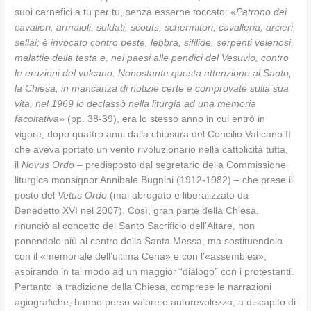
suoi carnefici a tu per tu, senza esserne toccato: «
Patrono dei
cavalieri, armaioli, soldati, scouts, schermitori, cavalleria, arcieri,
sellai; è invocato contro peste, lebbra, sifilide, serpenti velenosi,
malattie della testa e, nei paesi alle pendici del Vesuvio, contro
le eruzioni del vulcano. Nonostante questa attenzione al Santo,
la Chiesa, in mancanza di notizie certe e comprovate sulla sua
vita, nel 1969 lo declassò nella liturgia ad una memoria
facoltativa
» (pp. 38-39), era lo stesso anno in cui entrò in
vigore, dopo quattro anni dalla chiusura del Concilio Vaticano II
che aveva portato un vento rivoluzionario nella cattolicità tutta,
il
Novus Ordo
– predisposto dal segretario della Commissione
liturgica monsignor Annibale Bugnini (1912-1982) – che prese il
posto del
Vetus Ordo
(mai abrogato e liberalizzato da
Benedetto XVI nel 2007). Così, gran parte della Chiesa,
rinunciò al concetto del Santo Sacrificio dell’Altare, non
ponendolo più al centro della Santa Messa, ma sostituendolo
con il «memoriale dell’ultima Cena» e con l’«assemblea»,
aspirando in tal modo ad un maggior “dialogo” con i protestanti.
Pertanto la tradizione della Chiesa, comprese le narrazioni
agiografiche, hanno perso valore e autorevolezza, a discapito di