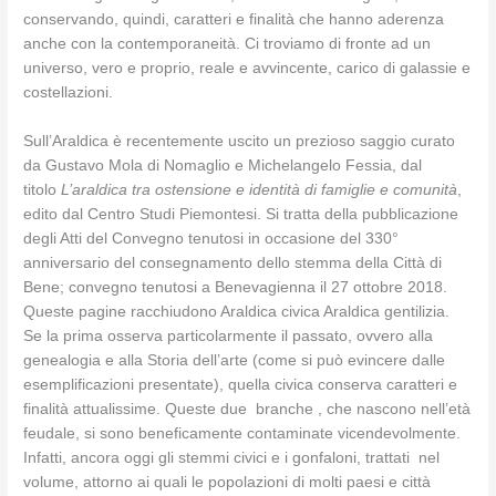
conservando, quindi, caratteri e finalità che hanno aderenza
anche con la contemporaneità. Ci troviamo di fronte ad un
universo, vero e proprio, reale e avvincente, carico di galassie e
costellazioni.
Sull’Araldica è recentemente uscito un prezioso saggio curato
da Gustavo Mola di Nomaglio e Michelangelo Fessia, dal
titolo
L’araldica tra ostensione e identità di famiglie e comunità
,
edito dal Centro Studi Piemontesi. Si tratta della pubblicazione
degli Atti del Convegno tenutosi in occasione del 330°
anniversario del consegnamento dello stemma della Città di
Bene; convegno tenutosi a Benevagienna il 27 ottobre 2018.
Queste pagine racchiudono Araldica civica Araldica gentilizia.
Se la prima osserva particolarmente il passato, ovvero alla
genealogia e alla Storia dell’arte (come si può evincere dalle
esemplificazioni presentate), quella civica conserva caratteri e
finalità attualissime. Queste due branche , che nascono nell’età
feudale, si sono beneficamente contaminate vicendevolmente.
Infatti, ancora oggi gli stemmi civici e i gonfaloni, trattati nel
volume, attorno ai quali le popolazioni di molti paesi e città