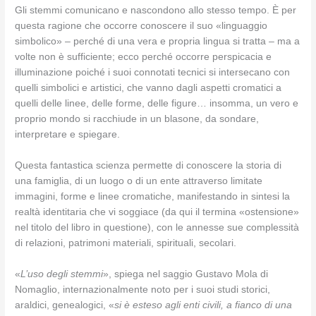
Gli stemmi comunicano e nascondono allo stesso tempo. È per
questa ragione che occorre conoscere il suo «linguaggio
simbolico» – perché di una vera e propria lingua si tratta – ma a
volte non è sufficiente; ecco perché occorre perspicacia e
illuminazione poiché i suoi connotati tecnici si intersecano con
quelli simbolici e artistici, che vanno dagli aspetti cromatici a
quelli delle linee, delle forme, delle figure… insomma, un vero e
proprio mondo si racchiude in un blasone, da sondare,
interpretare e spiegare.
Questa fantastica scienza permette di conoscere la storia di
una famiglia, di un luogo o di un ente attraverso limitate
immagini, forme e linee cromatiche, manifestando in sintesi la
realtà identitaria che vi soggiace (da qui il termina «ostensione»
nel titolo del libro in questione), con le annesse sue complessità
di relazioni, patrimoni materiali, spirituali, secolari.
«
L’uso degli stemmi
», spiega nel saggio Gustavo Mola di
Nomaglio, internazionalmente noto per i suoi studi storici,
araldici, genealogici, «
si è esteso agli enti civili, a fianco di una