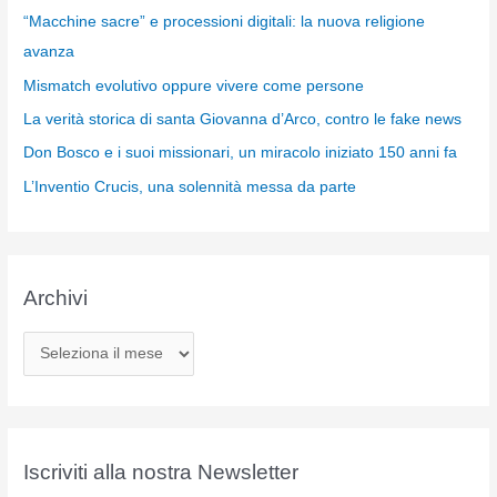
“Macchine sacre” e processioni digitali: la nuova religione
avanza
Mismatch evolutivo oppure vivere come persone
La verità storica di santa Giovanna d’Arco, contro le fake news
Don Bosco e i suoi missionari, un miracolo iniziato 150 anni fa
L’Inventio Crucis, una solennità messa da parte
Archivi
A
r
c
h
i
Iscriviti alla nostra Newsletter
v