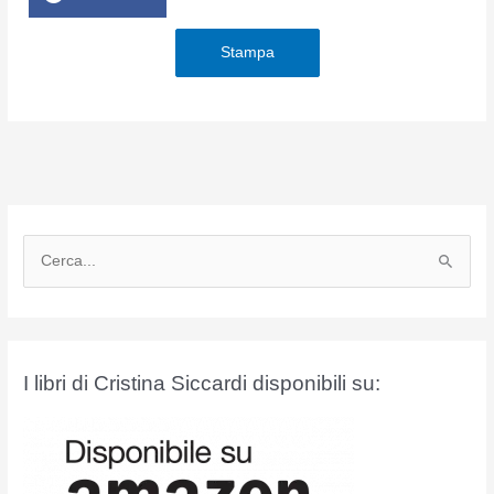
Stampa
C
e
r
c
a
I libri di Cristina Siccardi disponibili su:
: