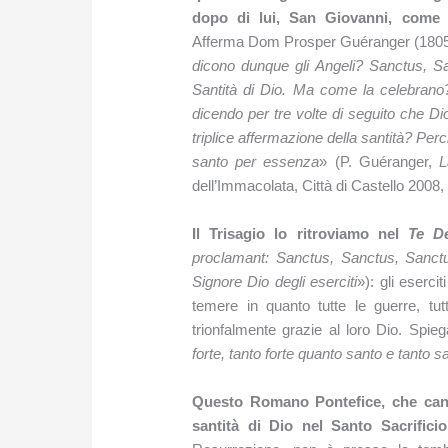
dopo di lui, San Giovanni, come l
Afferma Dom Prosper Guéranger (1805-1
dicono dunque gli Angeli? Sanctus, 
Santità di Dio. Ma come la celebrano? 
dicendo per tre volte di seguito che D
triplice affermazione della santità? Perch
santo per essenza
» (P. Guéranger,
L
dell’Immacolata, Città di Castello 2008, 
Il Trisagio lo ritroviamo nel
Te D
proclamant: Sanctus, Sanctus, Sanc
Signore Dio degli eserciti
»): gli eserci
temere in quanto tutte le guerre, tutt
trionfalmente grazie al loro Dio. Spie
forte, tanto forte quanto santo e tanto s
Questo Romano Pontefice, che cantò
santità di Dio nel Santo Sacrificio