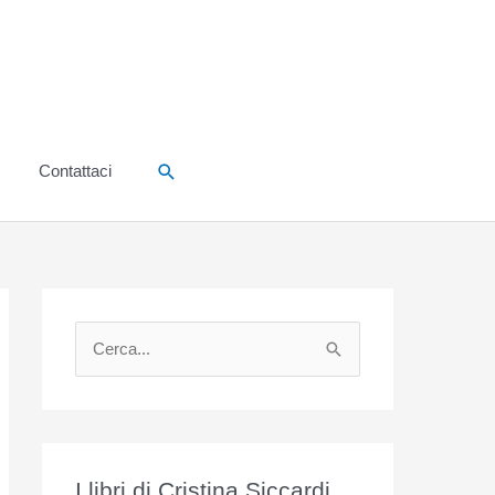
Cerca
Contattaci
C
e
r
c
a
I libri di Cristina Siccardi