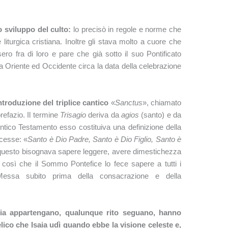
o sviluppo del culto:
lo precisò in regole e norme che
 liturgica cristiana. Inoltre gli stava molto a cuore che
ero fra di loro e pare che già sotto il suo Pontificato
ra Oriente ed Occidente circa la data della celebrazione
introduzione del triplice cantico
«
Sanctus
», chiamato
refazio. Il termine
Trisagio
deriva da
agios
(santo) e da
Antico Testamento esso costituiva una definizione della
icesse: «
Santo è Dio Padre, Santo è Dio Figlio, Santo è
questo bisognava sapere leggere, avere dimestichezza
Fu così che il Sommo Pontefice lo fece sapere a tutti i
 Messa subito prima della consacrazione e della
rgia appartengano, qualunque rito seguano, hanno
lico che Isaia udì quando ebbe la visione celeste e,