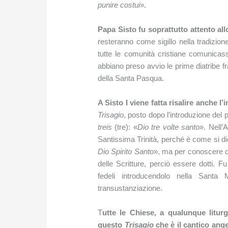
punire costui
».
Papa Sisto fu soprattutto attento all
resteranno come sigillo nella tradizione
tutte le comunità cristiane comunicass
abbiano preso avvio le prime diatribe f
della Santa Pasqua.
A Sisto I viene fatta risalire anche l’
Trisagio
, posto dopo l’introduzione del p
treis
(tre): «
Dio tre volte santo
». Nell’
Santissima Trinità, perché è come si d
Dio Spirito Santo
», ma per conoscere 
delle Scritture, perciò essere dotti. 
fedeli introducendolo nella Santa
transustanziazione.
T
utte le Chiese, a qualunque litu
questo
Trisagio
che è il cantico ange