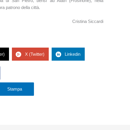
 di San Pietro, bensì ad Alatri (Frosinone), nella
ra patrono della città.
Cristina Siccardi
er)
X (Twitter)
Linkedin
Stampa