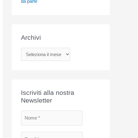
da parte
Archivi
A
r
c
h
i
Iscriviti alla nostra
v
Newsletter
i