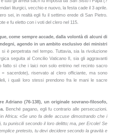
e e tutti gli arredi sacri fu imposta da San Sisto I Papa (?
ndari liturgici, vecchio e nuovo, la festa cade il 3 aprile.
 sei, in realtà egli fu il settimo erede di San Pietro.
e e fu eletto con i voti del clero nel 115.
que, come sempre accade, dalla volontà di alcuni di
indegni, agendo in un ambito esclusivo dei ministri
si è perpetrata nel tempo. Tuttavia, sia la rivoluzione
rgica seguita al Concilio Vaticano II, sia gli aggravanti
 fatto sì che i laici non solo entrino nel recinto sacro
ero = sacerdote), riservato al clero officiante, ma sono
li, i quali loro stessi prendono fra le mani le sacre
e Adriano (76-138), un originale sovrano-filosofo,
a.
Benché pagano, egli fu contrario alle persecuzioni.
in Africa: «
Se uno fa delle accuse dimostrando che i
gi, tu puniscili secondo il loro delitto; ma, per Ercole! Se
semplice pretesto, tu devi decidere secondo la gravità e