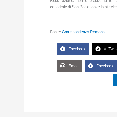
Resurrezione, non è presso la tomba
cattedrale di San Paolo, dove lo si celeb
Fonte:
Corrispondenza Romana
Facebook
X (Twitt
Email
Facebook