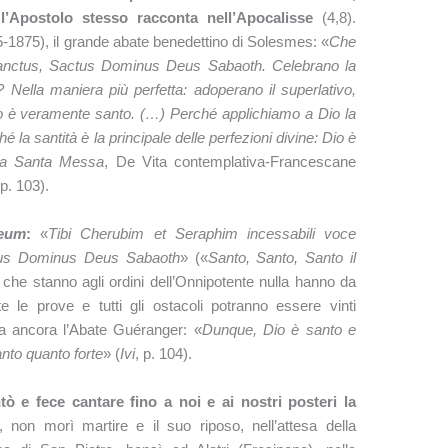
’Apostolo stesso racconta nell’Apocalisse
(4,8).
875), il grande abate benedettino di Solesmes: «
Che
Sanctus, Sactus Dominus Deus Sabaoth. Celebrano la
Nella maniera più perfetta: adoperano il superlativo,
io è veramente santo. (…) Perché applichiamo a Dio la
é la santità è la principale delle perfezioni divine: Dio è
a Santa Messa
, De Vita contemplativa-Francescane
p. 103).
eum
:
«
Tibi Cherubim et Seraphim incessabili voce
tus Dominus Deus Sabaoth
» («
Santo, Santo, Santo il
ti che stanno agli ordini dell’Onnipotente nulla hanno da
e le prove e tutti gli ostacoli potranno essere vinti
ga ancora l’Abate Guéranger: «
Dunque, Dio è santo e
anto quanto forte
» (
Ivi
,
p. 104).
 e fece cantare fino a noi e ai nostri posteri la
, non morì martire e il suo riposo, nell’attesa della