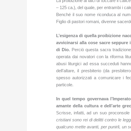
La proibizione ai laici di toccare il calic
– 125 ca.), del quale, per entrambi i cale
Benché il suo nome riconduca al numero
Figlio di pastori romani, divenne sacerdot
L’esigenza di quella proibizione nac
avvicinarsi alla cose sacre seppure 
di Dio.
Perciò questa sacra tradizione 
operata dai novatori con la riforma litu
abusi liturgici ad essa succeduti hanno
dell’altare, il presbiterio (da presbit
spesso autorizzati a comunicare i fede
particole.
In quel tempo governava l’Imperator
amante della cultura e dell’arte grec
Scrisse, infatti, ad un suo proconsole 
cristiani sono rei di delitti contro le leg
qualcuno mette avanti, per punirli, un 