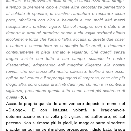
intervalli: il sopravvenire della notte, la stanchezza della strage,
il tempo di prendere cibo e molte altre circostanze permettono
al soldato di riposare, di svestire l’armatura e respirare alcun
poco, rifocillarsi con cibo e bevanda e con molti altri mezzi
riacquistare il pristino vigore. Ma col maligno, non è dato mai
deporre le armi né prendere sonno a chi voglia serbarsi affatto
incolume; è forza che l’una o l’altra accada di queste due cose:
o cadere e soccombere se si spoglia [delle armi], o rimanere
continuamente in piedi armato e vigilante. Ché quegli senza
tregua insiste con tutto il suo campo, spiando le nostre
disattenzioni, adoperando egli maggior diligenza alla nostra
rovina, che noi stessi alla nostra salvezza. Inoltre il non esser
egli da noi veduto e il sopraggiungerci di sorpresa, cose che più
d’ogni altra sono causa di infiniti danni per chi non è in continua
vigilanza, presentano questa lotta come assai più scabrosa di
quella
»
(6).
Accadde proprio questo: le armi vennero deposte in nome del
«Dialogo». E con infausta volontà e irragionevole
determinazione non si volle più vigilare, né sull’errore, né sul
peccato. Non si rimase più in piedi, la maggior parte si sedette
placidamente, mentre il maligno proseguiva, indisturbato, la sua