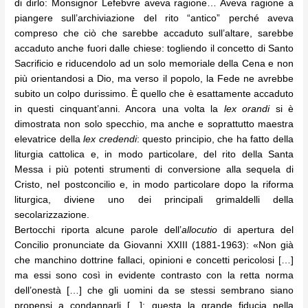
di dirlo: Monsignor Lefebvre aveva ragione… Aveva ragione a
piangere sull’archiviazione del rito “antico” perché aveva
compreso che ciò che sarebbe accaduto sull’altare, sarebbe
accaduto anche fuori dalle chiese: togliendo il concetto di Santo
Sacrificio e riducendolo ad un solo memoriale della Cena e non
più orientandosi a Dio, ma verso il popolo, la Fede ne avrebbe
subito un colpo durissimo. È quello che è esattamente accaduto
in questi cinquant’anni. Ancora una volta la
lex orandi
si è
dimostrata non solo specchio, ma anche e soprattutto maestra
elevatrice della
lex credendi
: questo principio, che ha fatto della
liturgia cattolica e, in modo particolare, del rito della Santa
Messa i più potenti strumenti di conversione alla sequela di
Cristo, nel postconcilio e, in modo particolare dopo la riforma
liturgica, diviene uno dei principali grimaldelli della
secolarizzazione.
Bertocchi riporta alcune parole dell’
allocutio
di apertura del
Concilio pronunciate da Giovanni XXIII (1881-1963): «Non già
che manchino dottrine fallaci, opinioni e concetti pericolosi […]
ma essi sono così in evidente contrasto con la retta norma
dell’onestà […] che gli uomini da se stessi sembrano siano
propensi a condannarli […]: questa la grande fiducia nella