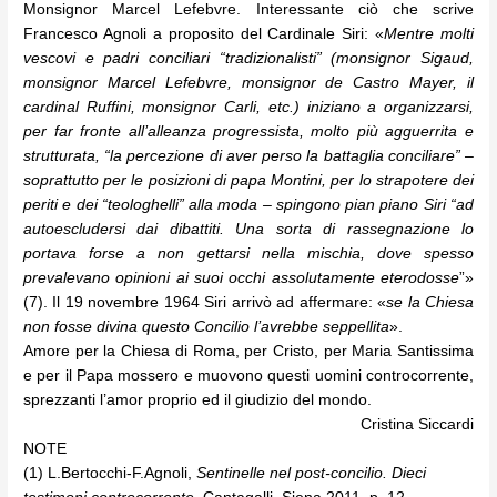
Monsignor Marcel Lefebvre. Interessante ciò che scrive
Francesco Agnoli a proposito del Cardinale Siri: «
Mentre molti
vescovi e padri conciliari “tradizionalisti” (monsignor Sigaud,
monsignor Marcel Lefebvre, monsignor de Castro Mayer, il
cardinal Ruffini, monsignor Carli, etc.) iniziano a organizzarsi,
per far fronte all’alleanza progressista, molto più agguerrita e
strutturata, “la percezione di aver perso la battaglia conciliare” –
soprattutto per le posizioni di papa Montini, per lo strapotere dei
periti e dei “teologhelli” alla moda – spingono pian piano Siri “ad
autoescludersi dai dibattiti. Una sorta di rassegnazione lo
portava forse a non gettarsi nella mischia, dove spesso
prevalevano opinioni ai suoi occhi assolutamente eterodosse
”»
(7). Il 19 novembre 1964 Siri arrivò ad affermare: «
se la Chiesa
non fosse divina questo Concilio l’avrebbe seppellita
».
Amore per la Chiesa di Roma, per Cristo, per Maria Santissima
e per il Papa mossero e muovono questi uomini controcorrente,
sprezzanti l’amor proprio ed il giudizio del mondo.
Cristina Siccardi
NOTE
(1) L.Bertocchi-F.Agnoli,
Sentinelle nel post-concilio. Dieci