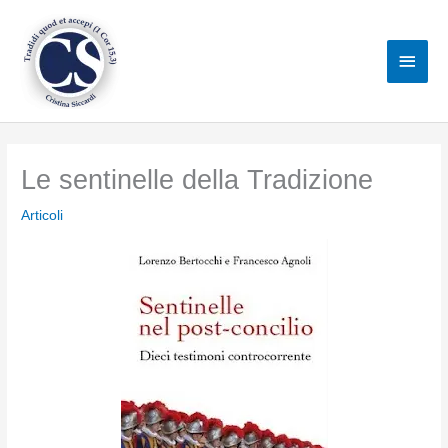
Vai
al
Men
contenuto
princ
Le sentinelle della Tradizione
Articoli