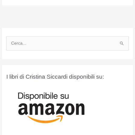
C
e
r
c
a
I libri di Cristina Siccardi disponibili su:
: