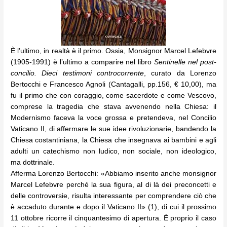
È l’ultimo, in realtà è il primo. Ossia, Monsignor Marcel Lefebvre
(1905-1991) è l’ultimo a comparire nel libro
Sentinelle nel post-
concilio. Dieci testimoni controcorrente
, curato da Lorenzo
Bertocchi e Francesco Agnoli (Cantagalli, pp.156, € 10,00), ma
fu il primo che con coraggio, come sacerdote e come Vescovo,
comprese la tragedia che stava avvenendo nella Chiesa: il
Modernismo faceva la voce grossa e pretendeva, nel Concilio
Vaticano II, di affermare le sue idee rivoluzionarie, bandendo la
Chiesa costantiniana, la Chiesa che insegnava ai bambini e agli
adulti un catechismo non ludico, non sociale, non ideologico,
ma dottrinale.
Afferma Lorenzo Bertocchi: «Abbiamo inserito anche monsignor
Marcel Lefebvre perché la sua figura, al di là dei preconcetti e
delle controversie, risulta interessante per comprendere ciò che
è accaduto durante e dopo il Vaticano II» (1), di cui il prossimo
11 ottobre ricorre il cinquantesimo di apertura. È proprio il caso