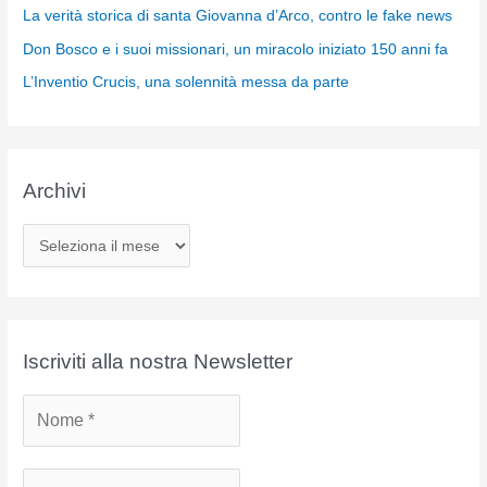
La verità storica di santa Giovanna d’Arco, contro le fake news
Don Bosco e i suoi missionari, un miracolo iniziato 150 anni fa
L’Inventio Crucis, una solennità messa da parte
Archivi
A
r
c
h
i
Iscriviti alla nostra Newsletter
v
i