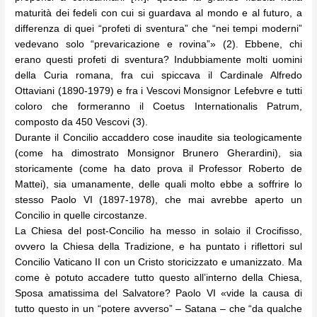
maturità dei fedeli con cui si guardava al mondo e al futuro, a
differenza di quei “profeti di sventura” che “nei tempi moderni”
vedevano solo “prevaricazione e rovina”» (2). Ebbene, chi
erano questi profeti di sventura? Indubbiamente molti uomini
della Curia romana, fra cui spiccava il Cardinale Alfredo
Ottaviani (1890-1979) e fra i Vescovi Monsignor Lefebvre e tutti
coloro che formeranno il Coetus Internationalis Patrum,
composto da 450 Vescovi (3).
Durante il Concilio accaddero cose inaudite sia teologicamente
(come ha dimostrato Monsignor Brunero Gherardini), sia
storicamente (come ha dato prova il Professor Roberto de
Mattei), sia umanamente, delle quali molto ebbe a soffrire lo
stesso Paolo VI (1897-1978), che mai avrebbe aperto un
Concilio in quelle circostanze.
La Chiesa del post-Concilio ha messo in solaio il Crocifisso,
ovvero la Chiesa della Tradizione, e ha puntato i riflettori sul
Concilio Vaticano II con un Cristo storicizzato e umanizzato. Ma
come è potuto accadere tutto questo all’interno della Chiesa,
Sposa amatissima del Salvatore? Paolo VI «vide la causa di
tutto questo in un “potere avverso” – Satana – che “da qualche