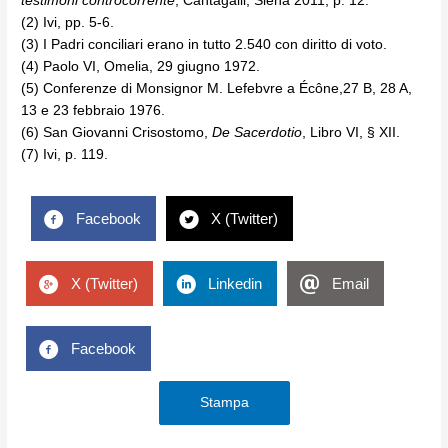
testimoni controcorrente
, Cantagalli, Siena 2011, p. 12.
(2) Ivi, pp. 5-6.
(3) I Padri conciliari erano in tutto 2.540 con diritto di voto.
(4) Paolo VI, Omelia, 29 giugno 1972.
(5) Conferenze di Monsignor M. Lefebvre a Écône,27 B, 28 A,
13 e 23 febbraio 1976.
(6) San Giovanni Crisostomo,
De Sacerdotio
, Libro VI, § XII.
(7) Ivi, p. 119.
Facebook
X (Twitter)
X (Twitter)
Linkedin
Email
Facebook
Stampa