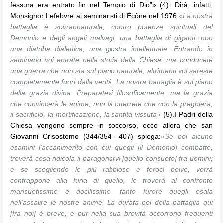
fessura era entrato fin nel Tempio di Dio”» (4). Dirà, infatti,
Monsignor Lefebvre ai seminaristi di Écône nel 1976:
«
La nostra
battaglia è sovrannaturale, contro potenze spirituali del
Demonio e degli angeli malvagi, una battaglia di giganti; non
una diatriba dialettica, una giostra intellettuale. Entrando in
seminario voi entrate nella storia della Chiesa, ma conducete
una guerra che non sta sul piano naturale, altrimenti voi sareste
completamente fuori dalla verità. La nostra battaglia è sul piano
della grazia divina. Preparatevi filosoficamente, ma la grazia
che convincerà le anime, non la otterrete che con la preghiera,
il sacrificio, la mortificazione, la santità vissuta
»
(5).
I Padri della
Chiesa vengono sempre in soccorso, ecco allora che san
Giovanni Crisostomo (344/354- 407) spiega:
«
Se poi alcuno
esamini l’accanimento con cui quegli [il Demonio] combatte,
troverà cosa ridicola il paragonarvi [quello consueto] fra uomini;
e se scegliendo le più rabbiose e feroci belve, vorrà
contrapporle alla furia di quello, le troverà al confronto
mansuetissime e docilissime, tanto furore quegli esala
nell’assalire le nostre anime. La durata poi della battaglia qui
[fra noi] è breve, e pur nella sua brevità occorrono frequenti