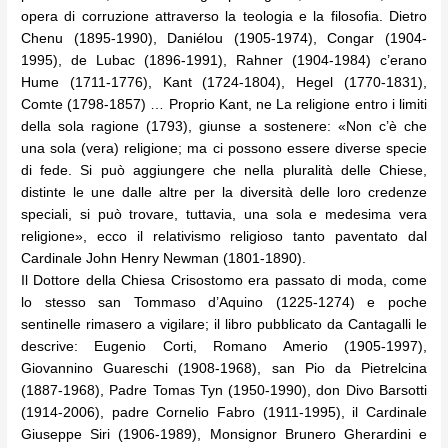
opera di corruzione attraverso la teologia e la filosofia. Dietro
Chenu (1895-1990), Daniélou (1905-1974), Congar (1904-
1995), de Lubac (1896-1991), Rahner (1904-1984) c’erano
Hume (1711-1776), Kant (1724-1804), Hegel (1770-1831),
Comte (1798-1857) … Proprio Kant, ne La religione entro i limiti
della sola ragione (1793), giunse a sostenere: «Non c’è che
una sola (vera) religione; ma ci possono essere diverse specie
di fede. Si può aggiungere che nella pluralità delle Chiese,
distinte le une dalle altre per la diversità delle loro credenze
speciali, si può trovare, tuttavia, una sola e medesima vera
religione», ecco il relativismo religioso tanto paventato dal
Cardinale John Henry Newman (1801-1890).
Il Dottore della Chiesa Crisostomo era passato di moda, come
lo stesso san Tommaso d’Aquino (1225-1274) e poche
sentinelle rimasero a vigilare; il libro pubblicato da Cantagalli le
descrive: Eugenio Corti, Romano Amerio (1905-1997),
Giovannino Guareschi (1908-1968), san Pio da Pietrelcina
(1887-1968), Padre Tomas Tyn (1950-1990), don Divo Barsotti
(1914-2006), padre Cornelio Fabro (1911-1995), il Cardinale
Giuseppe Siri (1906-1989), Monsignor Brunero Gherardini e